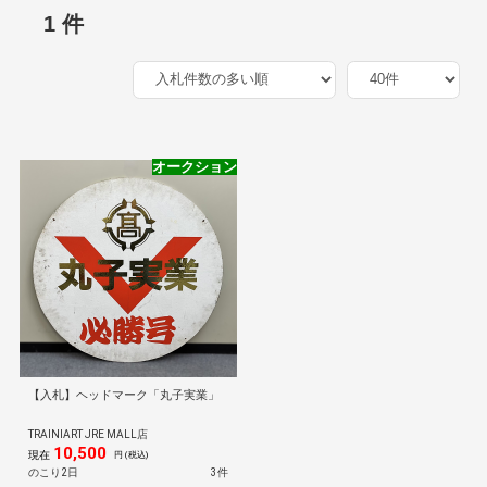
1 件
オークション
【入札】ヘッドマーク「丸子実業」
TRAINIART JRE MALL店
10,500
現在
円 (税込)
のこり2日
3件