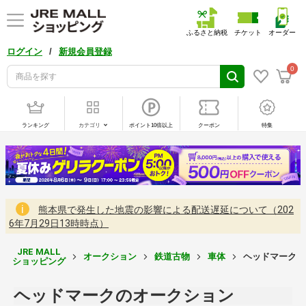
ふるさと納税
チケット
オーダー
/
ログイン
新規会員登録
0
ランキング
カテゴリ
ポイント10倍以上
クーポン
特集
熊本県で発生した地震の影響による配送遅延について（202
6年7月29日13時時点）
JRE MALL
オークション
鉄道古物
車体
ヘッドマークの
ショッピング
ヘッドマークのオークション