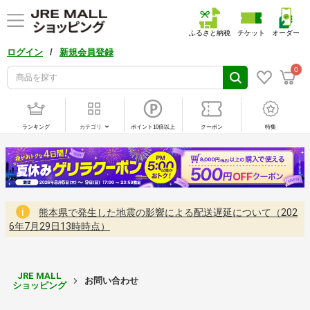
ふるさと納税
チケット
オーダー
/
ログイン
新規会員登録
0
ランキング
カテゴリ
ポイント10倍以上
クーポン
特集
熊本県で発生した地震の影響による配送遅延について（202
6年7月29日13時時点）
JRE MALL
お問い合わせ
ショッピング