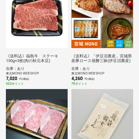
《送料込》福島牛 ステーキ
《送料込》「伊豆沼農産」宮城県
150g×3枚(肉の秋元本店)
産豚ロース発酵三昧(伊豆沼農産)
在庫：あり
在庫：あり
東北MONO WEB SHOP
東北MONO WEB SHOP
7,020
4,260
円 (税込)
円 (税込)
650ポイント
78ポイント