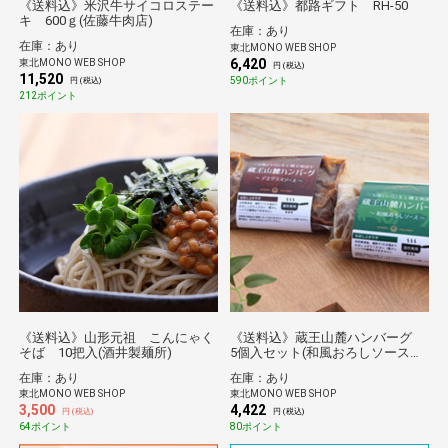
《送料込》米沢牛サイコロステー
《送料込》都路ギフト RH-50
キ 600ｇ(佐藤牛肉店)
在庫：あり
在庫：あり
東北MONO WEB SHOP
6,420
東北MONO WEB SHOP
円 (税込)
11,520
590ポイント
円 (税込)
212ポイント
《送料込》山形元祖 こんにゃく
《送料込》蔵王山麓ハンバーグ
そば 10把入(酒井製麺所)
5個入セット(和風おろしソース
×3、デミグラスソース×2)（みの
在庫：あり
在庫：あり
りファクトリー）
東北MONO WEB SHOP
東北MONO WEB SHOP
3,500
4,422
円 (税込)
円 (税込)
64ポイント
80ポイント