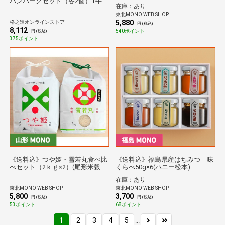
ハンバーグセット（各2個）+牛醤
在庫：あり
（1本）【送料無料】国産牛 白金
東北MONO WEB SHOP
豚 燻製 牛醤 冷凍 ギフト
5,880
格之進オンラインストア
円 (税込)
8,112
540ポイント
円 (税込)
375ポイント
《送料込》つや姫・雪若丸食べ比
《送料込》福島県産はちみつ 味
べセット（2ｋｇ×2）(尾形米穀
くらべ50g×6(ハニー松本)
店)
在庫：あり
東北MONO WEB SHOP
東北MONO WEB SHOP
5,800
3,700
円 (税込)
円 (税込)
53ポイント
68ポイント
1
2
3
4
5
...