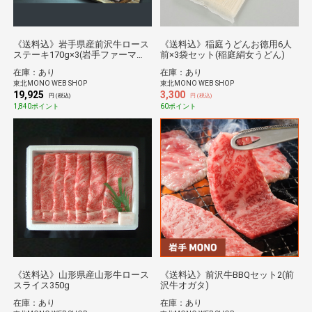
《送料込》岩手県産前沢牛ロース
《送料込》稲庭うどんお徳用6人
ステーキ170g×3(岩手ファーマー
前×3袋セット(稲庭絹女うどん)
ズミート)
在庫：あり
在庫：あり
東北MONO WEB SHOP
東北MONO WEB SHOP
19,925
3,300
円 (税込)
円 (税込)
1,840ポイント
60ポイント
《送料込》山形県産山形牛ロース
《送料込》前沢牛BBQセット2(前
スライス350g
沢牛オガタ)
在庫：あり
在庫：あり