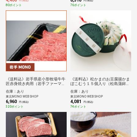
4,400
8,310
円 (税込)
円 (税込)
80ポイント
76ポイント
《送料込》岩手県産小形牧場牛牛
《送料込》松かまのお豆腐揚かま
匠赤身焼き肉用（岩手ファーマー
ぼこむう１５個入り（松島蒲鉾本
ズミート）
舗）
在庫：あり
在庫：あり
東北MONO WEB SHOP
東北MONO WEB SHOP
6,960
4,081
円 (税込)
円 (税込)
320ポイント
74ポイント