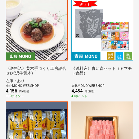
《送料込》黄木手づくり工房詰合
《送料込》青い森セット（ヤマモ
せ(米沢牛黄木)
ト食品）
在庫：あり
東北MONO WEB SHOP
東北MONO WEB SHOP
4,156
4,454
円 (税込)
円 (税込)
190ポイント
41ポイント