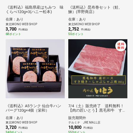
《送料込》福島県産はちみつ 味
《送料込》昆布巻セット（鮭、
くらべ120g×3(ハニー松本)
鰊）(早野商店）
在庫：あり
在庫：あり
東北MONO WEB SHOP
東北MONO WEB SHOP
3,700
2,752
円 (税込)
円 (税込)
68ポイント
50ポイント
《送料込》A5ランク 仙台牛ハン
7/4（土）販売終了 送料無料！
バーグ120g×4個（栄和）
【肉の匠いとう】黒毛和牛 すき
焼きしゃぶしゃぶ用 肩ロース
在庫：あり
販売期間外
350ｇ
東北MONO WEB SHOP
テルミナ JRE MALL店
3,720
10,800
円 (税込)
円 (税込)
340ポイント
550ポイント