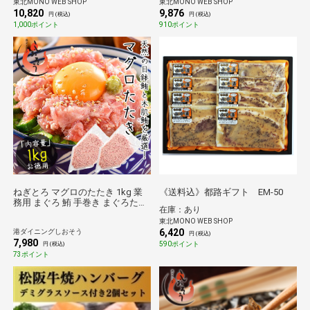
東北MONO WEB SHOP
東北MONO WEB SHOP
10,820
9,876
円 (税込)
円 (税込)
1,000ポイント
910ポイント
ねぎとろ マグロのたたき 1kg 業
《送料込》都路ギフト EM-50
務用 まぐろ 鮪 手巻き まぐろたた
在庫：あり
き まぐろのたたき 海鮮 ネギトロ
東北MONO WEB SHOP
丼 丼の具 海鮮丼 お取り寄せ マグ
6,420
港ダイニングしおそう
ロたたき 送料無料
円 (税込)
7,980
590ポイント
円 (税込)
73ポイント