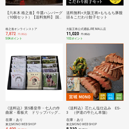
【六本木 格之進】牛醤ハンバーグ
送料無料<大阪王将>もちもち豚饅
（10個セット）【送料無料】 国
頭＆こだわり餃子セット
産牛 白金豚 冷凍 ギフト 無添加
格之進オンラインストア
大阪王将公式通販JRE MALL店
7,872
11,020
円 (税込)
円 (税込)
504ポイント
102ポイント
《送料込》第5番皇帝・七人の作
《送料込》芯たん塩仕込み ES-
曲家・看板犬 ドリップバッグ詰
3 （伊達の牛たん本舗）
合せ（ベートーベン)
在庫：あり
在庫：あり
東北MONO WEB SHOP
東北MONO WEB SHOP