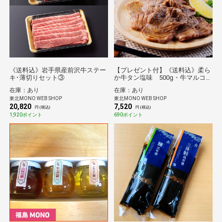
《送料込》岩手県産前沢牛ステー
【プレゼント付】《送料込》柔ら
キ･薄切りセット③
か牛タン塩味 500g・牛マルコロ
ホルモン150ｇプレゼント（栄
在庫：あり
在庫：あり
和）
東北MONO WEB SHOP
東北MONO WEB SHOP
20,820
7,520
円 (税込)
円 (税込)
1,920ポイント
690ポイント