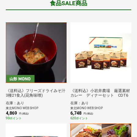
食品SALE商品
《送料込》フリーズドライみそ汁
《送料込》小岩井農場 厳選素材
3種21食入(花角味噌)
カレー ディナーセット CDT6
在庫：あり
在庫：あり
東北MONO WEB SHOP
東北MONO WEB SHOP
4,869
6,748
円 (税込)
円 (税込)
90ポイント
620ポイント