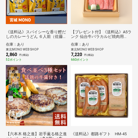
《送料込》スパイシーな香り鰹だ
【プレゼント付】《送料込》A5ラ
しのカレーうどん ６人前（佐藤清
ンク 仙台牛バラカルビ焼肉用
治製麺）
500g・豚塩ホルモン150ｇプレゼ
在庫：あり
在庫：あり
ント（栄和）
東北MONO WEB SHOP
東北MONO WEB SHOP
2,860
7,220
円 (税込)
円 (税込)
52ポイント
660ポイント
【六本木 格之進】岩手薫る格之進
《送料込》都路ギフト HM-45