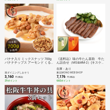
バナナ入り ミックスナッツ 700g
《送料込》味の牛たん喜助 牛た
バナナチップス アーモンド くる
ん詰合せ（MS&MM-2）(キスケフ
み カシューナッツ バナナ ナッツ
ーズ)
在庫：あり
食塩不使用 加工オイル不使用［送
港ダイニングしおそう
東北MONO WEB SHOP
料無料］［ポスト投
3,160
7,176
円 (税込)
円 (税込)
29ポイント
660ポイント