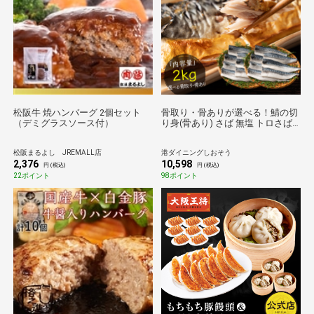
松阪牛 焼ハンバーグ 2個セット
骨取り・骨ありが選べる！鯖の切
（デミグラスソース付）
り身(骨あり) さば 無塩 トロさば
サバ 鯖 約2kg(12-16尾）トロ鯖 海
鮮 天然 美味しい 魚 魚介 海産物
松阪まるよし JREMALL店
港ダイニングしおそう
おかず おつまみ 乾き物 酒の肴 贈
2,376
10,598
り物 お取り寄せ 食べ物 絶品 ギフ
円 (税込)
円 (税込)
ト
22ポイント
98ポイント