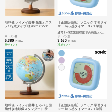
地球儀 レイメイ藤井 先生オスス
【正規販売店】ソニック 学習タイ
メ!! 行政タイプ 径20cm OYV11
マー 時っ感タイマー 3 2 1 学習 勉
強 試験 やる気 集中力 学校 図書館
通常1～5営業日程度での発送となります。
塾 目標 タイマー 時間 時間調整 家
リコメン堂
リコメン堂
庭学習 文具 文房具 テスト テスト
5,380
3,650
対策 試験対策 LVH-7903【送料無
円 (税込)
円 (税込)
料】
49ポイント
33ポイント
地球儀 レイメイ藤井 しゃべる国
【正規販売店】ソニック 学習タイ
旗付き地球儀スタンダード 径
マー 時っ感タイマー 3 2 1 学習 勉