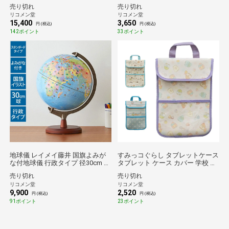
20cm 音声機能 国旗付 地球儀スケ
強 試験 やる気 集中力 学校 図書館
売り切れ
売り切れ
ール 行政タイプ 学習 自由研究 子
塾 目標 タイマー 時間 時間調整 家
リコメン堂
リコメン堂
供用 小学生 グローブ インテリア
庭学習 文具 文房具 テスト テスト
15,400
3,650
卓上 プレゼント ギフト 入学祝い
対策 試験対策 LVH-7903【送料無
円 (税込)
円 (税込)
知育玩具 OYV46 【送料無料】
料】
142ポイント
33ポイント
地球儀 レイメイ藤井 国旗よみが
すみっコぐらし タブレットケース
な付地球儀 行政タイプ 径30cm 国
タブレット ケース カバー 学校 ギ
旗 ふりがな 地球儀スケール 学習
ガスク 持ち運び 保護 キャラクタ
売り切れ
売り切れ
自由研究 子供用 小学生 グローブ
ー 可愛い すみっこ サンエックス
リコメン堂
リコメン堂
地図 インテリア 知育 玩具 読み仮
新学期 入学 お祝い プレゼント
9,900
2,520
名 化粧箱入り プレゼント ギフト
【送料無料】
円 (税込)
円 (税込)
OYV328 【送料無料】
91ポイント
23ポイント