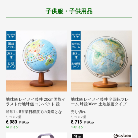
子供服・子供用品
地球儀 レイメイ藤井 20cm国旗イ
地球儀 レイメイ藤井 全回転フレ
ラスト付地球儀 コンパクト 径
ーム 球径30cm 土地被覆タイプ 地
20cm 国旗 ふりがな付き 地球儀ス
球儀スケール 時差表示 低反射 学
通常1～5営業日程度での発送となります。
売り切れ
ケール 行政タイプ 学習 自由研究
習 自由研究 子供用 グローブ イン
リコメン堂
リコメン堂
子供用 小学生 グローブ インテリ
テリア 卓上 プレゼント ギフト 入
6,980
8,713
ア プレゼント ギフト 知育 玩具
学祝い 知育 玩具 トイ OYV260
円 (税込)
円 (税込)
OYV221 【送料無料】
【送料無料】
64ポイント
80ポイント