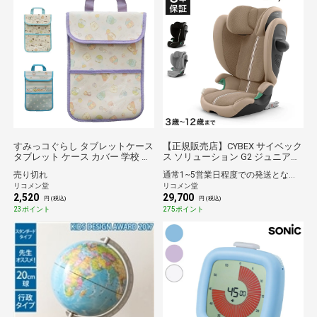
すみっコぐらし タブレットケース
【正規販売店】CYBEX サイベック
タブレット ケース カバー 学校 ギ
ス ソリューション G2 ジュニアシ
ガスク 持ち運び 保護 キャラクタ
ート チャイルドシート 3年保証
売り切れ
通常1~5営業日程度での発送となります。
ー 可愛い すみっこ サンエックス
Solution G2 3歳~12歳まで カーシ
リコメン堂
リコメン堂
新学期 入学 お祝い プレゼント
ート【送料無料】
2,520
29,700
【送料無料】
円 (税込)
円 (税込)
23ポイント
275ポイント