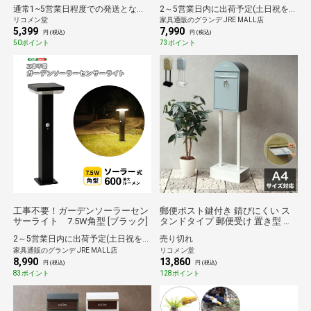
バー プランターカバー PP樹脂 観
通常1~5営業日程度での発送となります。
2～5営業日内に出荷予定(土日祝を除く)
葉植物 屋外 室内 軽い インテリア
リコメン堂
家具通販のグランデ JRE MALL店
鉢皿 ソーサー付き グレー【送料
5,399
7,990
無料】
円 (税込)
円 (税込)
50ポイント
73ポイント
工事不要！ガーデンソーラーセン
郵便ポスト鍵付き 錆びにくい ス
サーライト 7.5W角型 [ブラック]
タンドタイプ 郵便受け 置き型 ス
タンドポスト 置き型ポスト メー
2～5営業日内に出荷予定(土日祝を除く)
売り切れ
ルボックス 新聞受け 鍵付き スタ
家具通販のグランデ JRE MALL店
リコメン堂
ンド式 大容量 ポスト付き 家庭用
8,990
13,860
屋外 おしゃれ 北欧【送料無料】
円 (税込)
円 (税込)
83ポイント
128ポイント