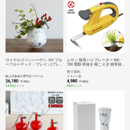
ロイヤルコペンハーゲン 101 ブル
ムサシ 除草バイブレーター WE-
ーフルーテッド・プレイン(プレ
700 電動 草抜き 根こそぎ 雑草抜
ーンレース) 681 ベース Mサイズ
き 草むしり 駆除 草刈り機 振動除
売り切れ
Royal Copenhagen Blue Fluted
草 ガーデニング 園芸
輸入洋食器の専門店イデール
リコメン堂
Plain 花瓶 フラワーベース ギフ
musashi【送料無料】
26,180
4,980
ト 101 681 結婚祝い プレゼント
円 (税込)
円 (税込)
贈り物
2,420ポイント
46ポイント