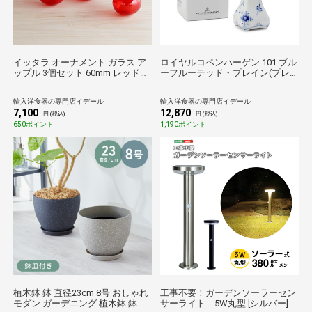
イッタラ オーナメント ガラス ア
ロイヤルコペンハーゲン 101 ブル
ップル 3個セット 60mm レッド
ーフルーテッド・プレイン(プレ
iittala インテリア ギフト 結婚祝い
ーンレース) 676 ビンテージ スモ
プレゼント 贈り物
ールベース Royal Copenhagen
輸入洋食器の専門店イデール
輸入洋食器の専門店イデール
Blue Fluted Plain 花瓶 フラワーベ
7,100
12,870
ース ギフト 101 676 結婚祝い プ
円 (税込)
円 (税込)
レゼント 贈り物
650ポイント
1,190ポイント
植木鉢 鉢 直径23cm 8号 おしゃれ
工事不要！ガーデンソーラーセン
モダン ガーデニング 植木鉢 鉢カ
サーライト 5W丸型 [シルバー]