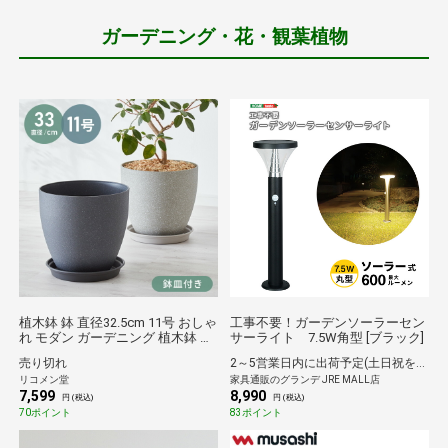
ガーデニング・花・観葉植物
植木鉢 鉢 直径32.5cm 11号 おしゃ
工事不要！ガーデンソーラーセン
れ モダン ガーデニング 植木鉢 鉢
サーライト 7.5W角型 [ブラック]
カバー プランターカバー PP樹脂
売り切れ
2～5営業日内に出荷予定(土日祝を除く)
観葉植物 屋外 室内 軽い インテリ
リコメン堂
家具通販のグランデ JRE MALL店
ア 鉢皿 ソーサー付き グレー【送
7,599
8,990
料無料】
円 (税込)
円 (税込)
70ポイント
83ポイント