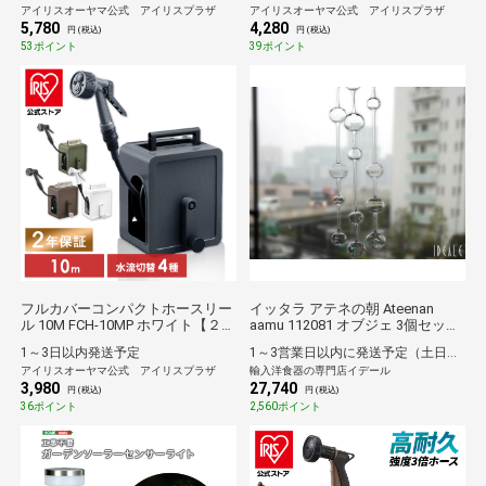
アイリスオーヤマ公式 アイリスプラザ
アイリスオーヤマ公式 アイリスプラザ
びるホース コンパクト 洗車 ジェ
5,780
4,280
ット 4水形 散水ノズル 庭 ベラン
円 (税込)
円 (税込)
ダ 外壁 FHJ-10 FHJ-15【２年保証
53ポイント
39ポイント
付き】
フルカバーコンパクトホースリー
イッタラ アテネの朝 Ateenan
ル 10M FCH-10MP ホワイト【２年
aamu 112081 オブジェ 3個セット
保証付き】
アテーナンアアム モビール 風鈴
1～3日以内発送予定
1～3営業日以内に発送予定（土日祝除）
ギフト 結婚祝い プレゼント 贈り
アイリスオーヤマ公式 アイリスプラザ
輸入洋食器の専門店イデール
物 ギフトセット
3,980
27,740
円 (税込)
円 (税込)
36ポイント
2,560ポイント