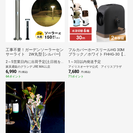
工事不要！ガーデンソーラーセン
フルカバーホースリールHG 30M
サーライト 2W丸型 [シルバー]
ブラック／ホワイト FHHG-30【２
年保証付き】
2～5営業日内に出荷予定(土日祝を除く)
1～3日以内発送予定
家具通販のグランデ JRE MALL店
アイリスオーヤマ公式 アイリスプラザ
6,990
7,680
円 (税込)
円 (税込)
64ポイント
71ポイント