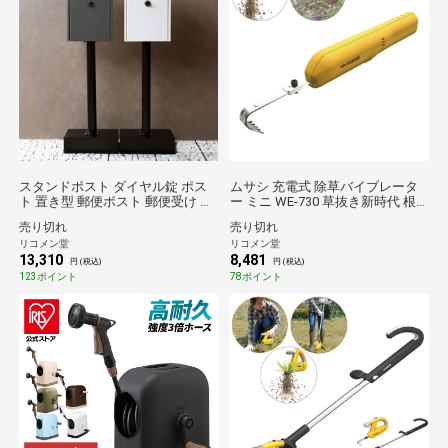
スタンドポスト ダイヤル錠 ポス
ムサシ 充電式 除草バイブレータ
ト 置き型 郵便ポスト 郵便受け ス
ー ミニ WE-730 草抜き新時代 根
タンドタイプ 置き型ポスト メー
こそぎ抜くから生えづらい 電動草
売り切れ
売り切れ
ルボックス スタンド 一戸建て 鍵
ぬき 草むしり 草取り 草刈り機 除
リコメン堂
リコメン堂
付き ダイヤル式 A4 大容量 ステン
草バイブミニ コードレス ガーデ
13,310
8,481
レス 北欧 おしゃれ【送料無料】
ニング 園芸 musashi【送料無料】
円 (税込)
円 (税込)
123ポイント
78ポイント