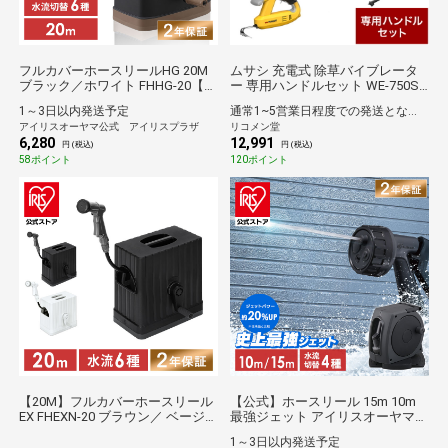
フルカバーホースリールHG 20M
ムサシ 充電式 除草バイブレータ
ブラック／ホワイト FHHG-20【２
ー 専用ハンドルセット WE-750ST
年保証付き】
3段伸縮 雑草抜き 駆除 草刈り機
1～3日以内発送予定
通常1~5営業日程度での発送となります。
草むしり 振動除草 ガーデニング
アイリスオーヤマ公式 アイリスプラザ
リコメン堂
ハンドル付き WE-709 園芸 手入れ
6,280
12,991
【送料無料】
円 (税込)
円 (税込)
58ポイント
120ポイント
【20M】フルカバーホースリール
【公式】ホースリール 15m 10m
EX FHEXN-20 ブラウン／ ベージ
最強ジェット アイリスオーヤマ
ュ【２年保証付き】
散水ホース フルカバー 高圧 ジェ
1～3日以内発送予定
ット 洗車ホース 掃除 おしゃれ 伸