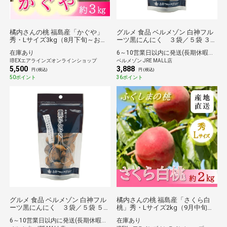
橘内さんの桃 福島産「かぐや」
グルメ 食品 ベルメゾン 白神フル
秀・Lサイズ3kg（8月下旬～お届
ーツ黒にんにく ３袋／５袋 ３点
け）【産地直送/送料無料】
セット
在庫あり
6～10営業日以内に発送(長期休暇除く)
IBEXエアラインズオンラインショップ
ベルメゾン JRE MALL店
5,500
3,888
円 (税込)
円 (税込)
50ポイント
36ポイント
グルメ 食品 ベルメゾン 白神フル
橘内さんの桃 福島産「さくら白
ーツ黒にんにく ３袋／５袋 ５点
桃」秀・Lサイズ2kg（9月中旬～
セット
お届け）【産地直送/送料無料】
6～10営業日以内に発送(長期休暇除く)
在庫あり