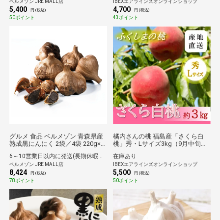
ベルメゾン JRE MALL店
IBEXエアラインズオンラインショップ
5,400
4,700
円 (税込)
円 (税込)
50ポイント
43ポイント
グルメ 食品 ベルメゾン 青森県産
橘内さんの桃 福島産「さくら白
熟成黒にんにく 2袋／4袋 220g×4
桃」秀・Lサイズ3kg（9月中旬～
袋
お届け）【産地直送/送料無料】
6～10営業日以内に発送(長期休暇除く)
在庫あり
ベルメゾン JRE MALL店
IBEXエアラインズオンラインショップ
8,424
5,500
円 (税込)
円 (税込)
78ポイント
50ポイント