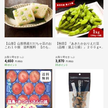
【山形】山形県産だだちゃ豆のお
【秋田】『あきたかおりえだ豆
こわ１０個 送料無料 【のもの
（品種：湯上り娘）』２００ｇ×
セレクション】
５袋 計１ｋｇ 送料無料
【BU】
お取り寄せきっぷ
お取り寄せきっぷ
4,650
3,870
円 (税込)
円 (税込)
43ポイント
35ポイント