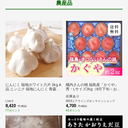
農産品
にんにく 福地ホワイト六片 2kg A
橘内さんの桃 福島産「かぐや」
品 ニンニク 福地にんにく 青森に
秀・Lサイズ2kg（8月下旬～お届
んにく A級ランク品 国産 青森産
け） 【産地直送/送料無料】
在庫あり
送料無料
Live it
IBEXエアラインズオンラインショップ
8,420
4,700
円 (税込)
円 (税込)
77ポイント
43ポイント