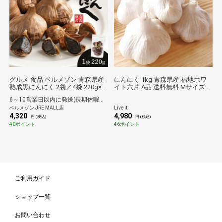
グルメ 食品 ベルメゾン 青森県産
にんにく 1kg 青森県産 福地ホワ
熟成黒にんにく 2袋／4袋 220g×2
イト六片 A品 送料無料 Mサイズ
袋
ニンニク 国産 青森 1キロ 福地 産
6～10営業日以内に発送(長期休暇除く)
地直送 A級品 厳選 最高級 ブラン
ベルメゾン JRE MALL店
Live it
ド 料理 スタミナ 健康 JREポイン
4,320
4,980
ト消化 ギフト 贈り物
円 (税込)
円 (税込)
40ポイント
46ポイント
ご利用ガイド
ショップ一覧
お問い合わせ