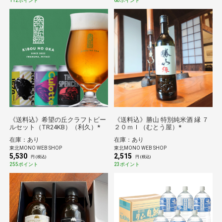
112ポイント
68ポイント
《送料込》希望の丘クラフトビー
《送料込》勝山 特別純米酒 縁 ７
ルセット（TR24KB）（利久）*
２０ｍｌ（むとう屋）*
在庫：あり
在庫：あり
東北MONO WEB SHOP
東北MONO WEB SHOP
5,530
2,515
円 (税込)
円 (税込)
255ポイント
23ポイント