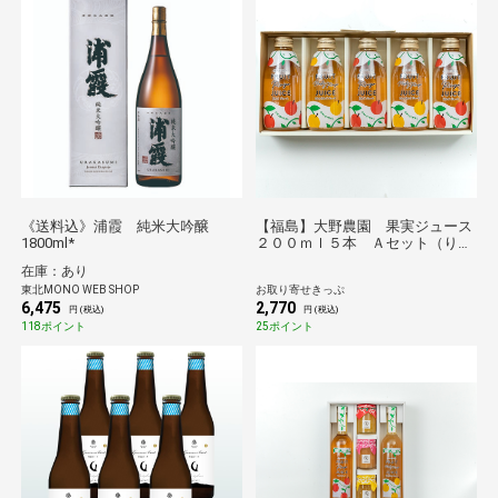
《送料込》浦霞 純米大吟醸
【福島】大野農園 果実ジュース
1800ml*
２００ｍｌ５本 Ａセット（りん
ご３本、なし×りんご２本） 送
在庫：あり
料無料【のものセレクション】
東北MONO WEB SHOP
お取り寄せきっぷ
6,475
2,770
円 (税込)
円 (税込)
118ポイント
25ポイント