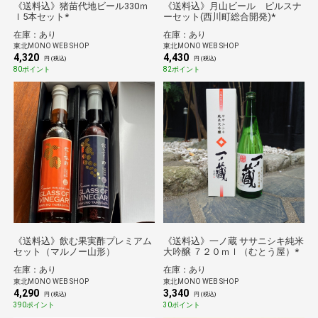
《送料込》猪苗代地ビール330ｍ
《送料込》月山ビール ピルスナ
ｌ5本セット*
ーセット(西川町総合開発)*
在庫：あり
在庫：あり
東北MONO WEB SHOP
東北MONO WEB SHOP
4,320
4,430
円 (税込)
円 (税込)
80ポイント
82ポイント
《送料込》飲む果実酢プレミアム
《送料込》一ノ蔵 ササニシキ純米
セット（マルノー山形）
大吟醸 ７２０ｍｌ（むとう屋）*
在庫：あり
在庫：あり
東北MONO WEB SHOP
東北MONO WEB SHOP
4,290
3,340
円 (税込)
円 (税込)
390ポイント
30ポイント