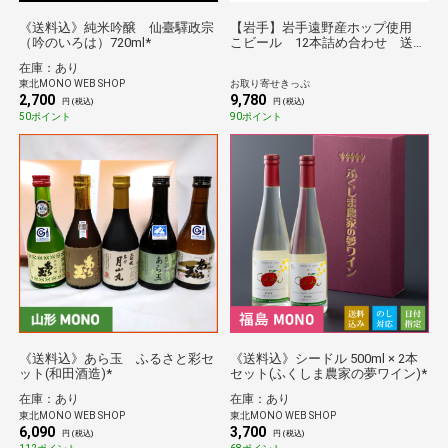
《送料込》純米吟醸 仙臺驛政宗
【岩手】岩手遠野産ホップ使用
（吟のいろは）720ml*
こビール 12本詰め合わせ 送料
無料【産直出荷】【酒類】
在庫：あり
東北MONO WEB SHOP
お取り寄せきっぷ
2,700
9,780
円 (税込)
円 (税込)
50ポイント
90ポイント
《送料込》あら玉 ふるさと彩セ
《送料込》シードル 500ml × 2本
ット(和田酒造)*
セット(ふくしま農家の夢ワイン)*
在庫：あり
在庫：あり
東北MONO WEB SHOP
東北MONO WEB SHOP
6,090
3,700
円 (税込)
円 (税込)