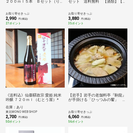
２００ｍｌ５本 Ｂセット（りん
セット 送料無料 【酒類】【の
ご２本、なし×りんご２本、もも
ものセレクション】
１本） 送料無料【のものセレク
お取り寄せきっぷ
お取り寄せきっぷ
ション】
2,990
3,880
円 (税込)
円 (税込)
27ポイント
35ポイント
《送料込》仙臺驛政宗 愛姫 純米
【岩手】岩手の老舗料亭『駒龍』
吟醸 ７２０ｍｌ（むとう屋）*
が手掛ける「ひっつみの饗」 送
料無料【のものセレクション】
在庫：あり
東北MONO WEB SHOP
お取り寄せきっぷ
2,700
6,060
円 (税込)
円 (税込)
50ポイント
56ポイント