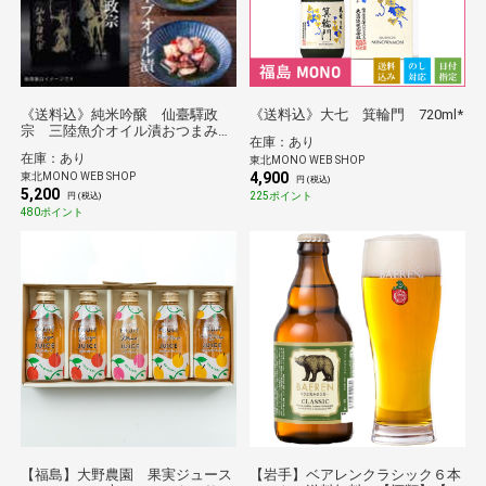
《送料込》純米吟醸 仙臺驛政
《送料込》大七 箕輪門 720ml*
宗 三陸魚介オイル漬おつまみセ
在庫：あり
ット*
在庫：あり
東北MONO WEB SHOP
4,900
東北MONO WEB SHOP
円 (税込)
5,200
225ポイント
円 (税込)
480ポイント
【福島】大野農園 果実ジュース
【岩手】ベアレンクラシック６本