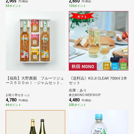
2,955
2,650
円 (税込)
円 (税込)
54ポイント
120ポイント
【福島】大野農園 フルーツジュ
《送料込》KOJI CLEAR 700ml 2本
ース５００ｍｌ・ジャムセット
セット
送料無料【のものセレクション】
在庫：あり
お取り寄せきっぷ
東北MONO WEB SHOP
4,780
4,480
円 (税込)
円 (税込)
44ポイント
205ポイント