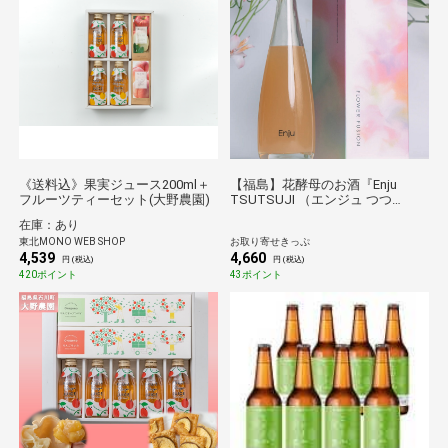
《送料込》果実ジュース200ml＋
【福島】花酵母のお酒『Enju
フルーツティーセット(大野農園)
TSUTSUJI （エンジュ つつ
じ）』５００ｍｌ １本 送料無
在庫：あり
料【産直出荷】【酒類】
東北MONO WEB SHOP
お取り寄せきっぷ
4,539
4,660
円 (税込)
円 (税込)
420ポイント
43ポイント