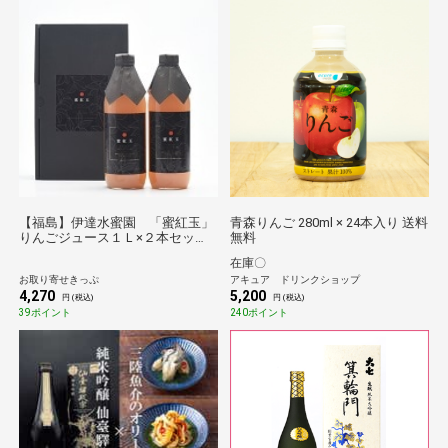
【福島】伊達水蜜園 「蜜紅玉」
青森りんご 280ml × 24本入り 送料
りんごジュース１Ｌ×２本セッ
無料
ト 送料無料
在庫〇
お取り寄せきっぷ
アキュア ドリンクショップ
4,270
5,200
円 (税込)
円 (税込)
39ポイント
240ポイント