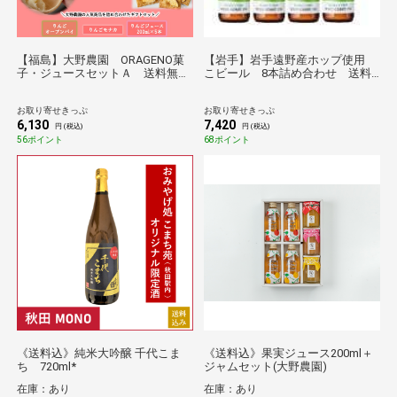
【福島】大野農園 ORAGENO菓
【岩手】岩手遠野産ホップ使用
子・ジュースセットＡ 送料無料
こビール 8本詰め合わせ 送料
【のものセレクション】
無料【産直出荷】【酒類】
お取り寄せきっぷ
お取り寄せきっぷ
6,130
7,420
円 (税込)
円 (税込)
56ポイント
68ポイント
《送料込》純米大吟醸 千代こま
《送料込》果実ジュース200ml＋
ち 720ml*
ジャムセット(大野農園)
在庫：あり
在庫：あり