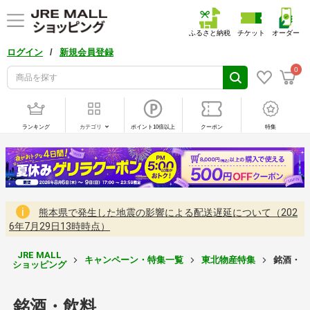
ふるさと納税
チケット
オーダー
/
ログイン
新規会員登録
0
ランキング
カテゴリ
ポイント10倍以上
クーポン
特集
熊本県で発生した地震の影響による配送遅延について（202
6年7月29日13時時点）
JRE MALL
キャンペーン・特集一覧
東北物産特集
銘酒・飲
ショッピング
銘酒・飲料