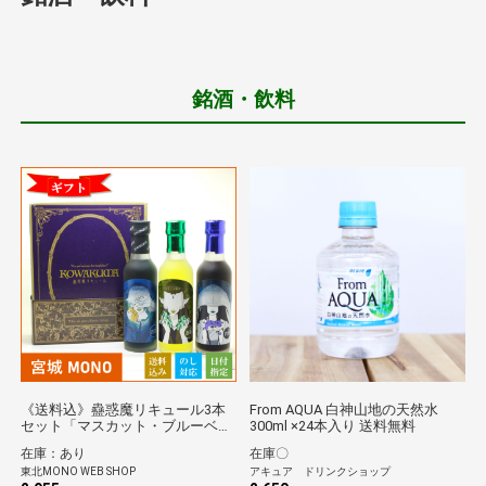
銘酒・飲料
《送料込》蠱惑魔リキュール3本
From AQUA 白神山地の天然水
セット「マスカット・ブルーベリ
300ml ×24本入り 送料無料
ー・パイナップル」（石越醸造）
在庫：あり
在庫〇
*
東北MONO WEB SHOP
アキュア ドリンクショップ