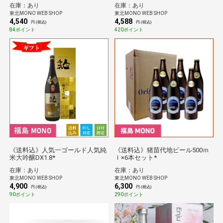
ーズ)
在庫：あり
在庫：あり
東北MONO WEB SHOP
東北MONO WEB SHOP
4,540
4,588
円 (税込)
円 (税込)
84ポイント
420ポイント
《送料込》人気一ゴールド人気純
《送料込》猪苗代地ビール500ｍ
米大吟醸DX1.8*
ｌ×6本セット*
在庫：あり
在庫：あり
東北MONO WEB SHOP
東北MONO WEB SHOP
4,900
6,300
円 (税込)
円 (税込)
90ポイント
290ポイント