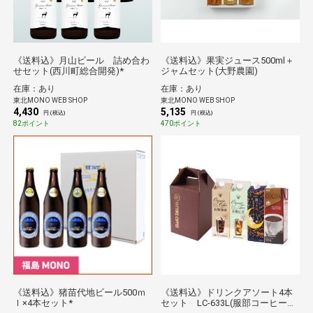
《送料込》月山ビール 詰め合わ
《送料込》果実ジュース500ml＋
せセット(西川町総合開発)*
ジャムセット(大野農園)
在庫：あり
在庫：あり
東北MONO WEB SHOP
東北MONO WEB SHOP
4,430
5,135
円 (税込)
円 (税込)
82ポイント
470ポイント
《送料込》猪苗代地ビール500ｍ
《送料込》ドリンクアソート4本
ｌ×4本セット*
セット LC-633L(服部コーヒーフ