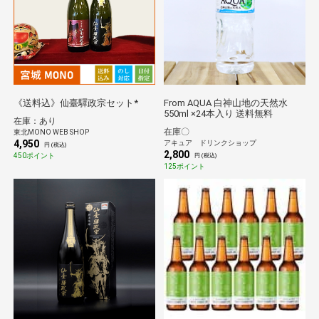
《送料込》仙臺驛政宗セット*
From AQUA 白神山地の天然水
550ml ×24本入り 送料無料
在庫：あり
在庫〇
東北MONO WEB SHOP
4,950
アキュア ドリンクショップ
円 (税込)
2,800
450ポイント
円 (税込)
125ポイント