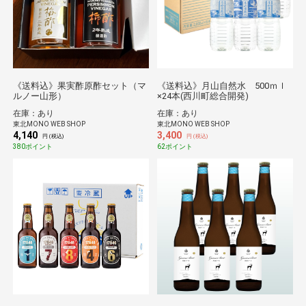
《送料込》果実酢原酢セット（マ
《送料込》月山自然水 500ｍｌ
ルノー山形）
×24本(西川町総合開発)
在庫：あり
在庫：あり
東北MONO WEB SHOP
東北MONO WEB SHOP
4,140
3,400
円 (税込)
円 (税込)
380ポイント
62ポイント