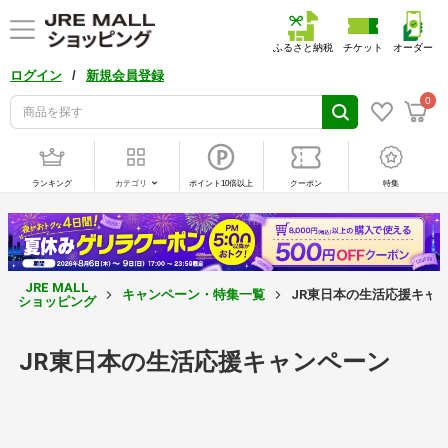
ふるさと納税
チケット
オーダー
/
ログイン
新規会員登録
0
ランキング
カテゴリ
ポイント10倍以上
クーポン
特集
JRE MALL
キャンペーン・特集一覧
JR東日本の生活応援キャ
ショッピング
JR東日本の生活応援キャンペーン