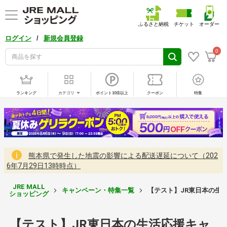
ふるさと納税
チケット
オーダー
/
ログイン
新規会員登録
0
ランキング
カテゴリ
ポイント10倍以上
クーポン
特集
熊本県で発生した地震の影響による配送遅延について（202
6年7月29日13時時点）
JRE MALL
キャンペーン・特集一覧
【テスト】JR東日本の生
ショッピング
【テスト】JR東日本の生活応援キャ