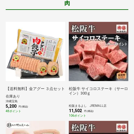
肉
【送料無料】金アグー ３点セット
松阪牛 サイコロステーキ（サーロ
イン）300ｇ
在庫あり
沖縄宝島
5,200
松阪まるよし JREMALL店
円 (税込)
11,502
48ポイント
円 (税込)
106ポイント