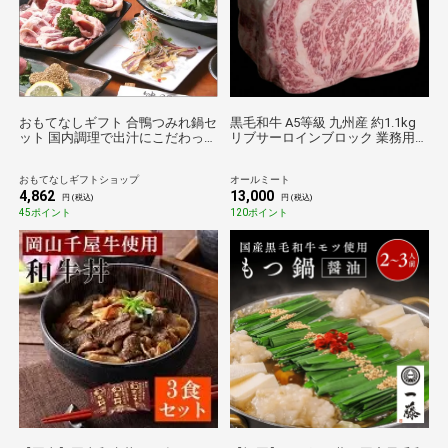
おもてなしギフト 合鴨つみれ鍋セ
黒毛和牛 A5等級 九州産 約1.1kg
ット 国内調理で出汁にこだわった
リブサーロインブロック 業務用
ロース肉ともも肉を楽しめる合鴨
かたまり 肉 牛肉 焼肉 ブロック
つみれ鍋（２～３人用）(OF-40)
おもてなしギフトショップ
オールミート
4,862
13,000
円 (税込)
円 (税込)
45ポイント
120ポイント