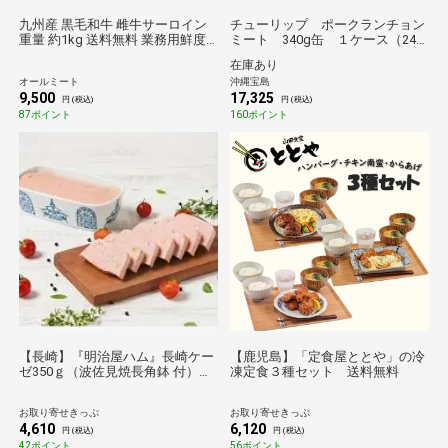
九州産 黒毛和牛 雌牛サーロイン
チューリップ ポークランチョン
重量 約1kg 送料無料 業務用鮮度
ミート 340g缶 １ケース（24
重視真空パック 冷凍
個入り）（送料無料）
在庫あり
オールミート
沖縄宝島
9,500
17,325
円 (税込)
円 (税込)
87ポイント
160ポイント
【長崎】『明治屋ハム』長崎ケー
【鹿児島】「定食屋ととや」の冷
ゼ350ｇ（波佐見焼長角鉢 付）
凍定食３種セット 送料無料
送料無料【お肉】
お取り寄せきっぷ
お取り寄せきっぷ
4,610
6,120
円 (税込)
円 (税込)
42ポイント
56ポイント