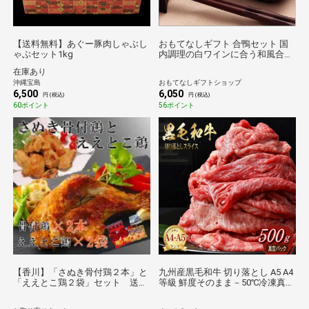
【送料無料】あぐー豚肉しゃぶし
おもてなしギフト 合鴨セット 国
ゃぶセット1kg
内調理の白ワインに合う和風合鴨
ロースト＆和風鴨加工品(OH-52)
在庫あり
沖縄宝島
おもてなしギフトショップ
6,500
6,050
円 (税込)
円 (税込)
60ポイント
56ポイント
【香川】「さぬき骨付鶏２本」と
九州産黒毛和牛 切り落とし A5 A4
「ええとこ鶏２袋」セット 送料
等級 鮮度そのまま－50℃冷凍真空
無料【のものセレクション】
パック 約500g 牛肉 和牛 国産 し
ゃぶしゃぶ すき焼き セット ギフ