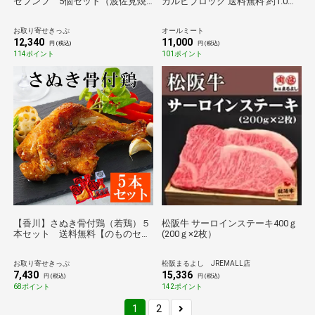
ゼフンフ 5個セット（波佐見焼
カルビブロック 送料無料 約1.0ｋ
正角鉢5個 フタ付） 送料無料
g 業務用真空パック 鮮度その
【お肉】
まま
お取り寄せきっぷ
オールミート
12,340
11,000
円 (税込)
円 (税込)
114ポイント
101ポイント
【香川】さぬき骨付鶏（若鶏）５
松阪牛 サーロインステーキ400ｇ
本セット 送料無料【のものセレ
(200ｇ×2枚）
クション】
お取り寄せきっぷ
松阪まるよし JREMALL店
7,430
15,336
円 (税込)
円 (税込)
68ポイント
142ポイント
1
2