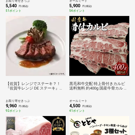
お取り寄せきっぷ
オールミート
ト プレゼント 贈答 フードロス削
5,540
5,900
減
円 (税込)
円 (税込)
51ポイント
54ポイント
【佐賀】レンジでステーキ？！
黒毛和牛交配 特上骨付きカルビ
『佐賀牛レンジ DE ステーキ』８
送料無料 約400g 国産牛骨カル 鮮
０ｇ × ４食 【お肉】送料無料
度そのまま 卸問屋直送 冷凍
お取り寄せきっぷ
オールミート
9,960
4,500
円 (税込)
円 (税込)
92ポイント
41ポイント