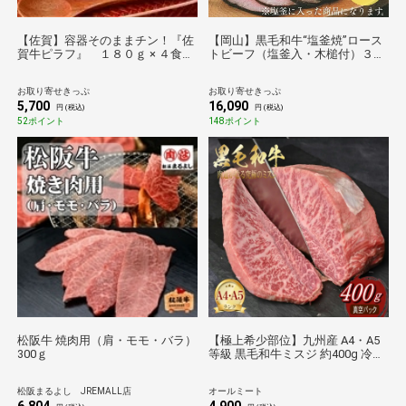
【佐賀】容器そのままチン！『佐
【岡山】黒毛和牛“塩釜焼”ロース
賀牛ピラフ』 １８０ｇ × ４食
トビーフ（塩釜入・木槌付）３０
【お肉】 送料無料
０ｇ 送料無料【お肉】
お取り寄せきっぷ
お取り寄せきっぷ
5,700
16,090
円 (税込)
円 (税込)
52ポイント
148ポイント
松阪牛 焼肉用（肩・モモ・バラ）
【極上希少部位】九州産 A4・A5
300ｇ
等級 黒毛和牛ミスジ 約400g 冷
凍 送料無料
松阪まるよし JREMALL店
オールミート