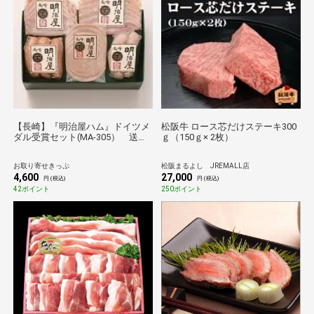
【長崎】『明治屋ハム』ドイツメ
松阪牛 ロース芯だけステーキ300
ダル受賞セット(MA-305） 送料
ｇ（150ｇ× 2枚）
無料【お肉】
お取り寄せきっぷ
松阪まるよし JREMALL店
4,600
27,000
円 (税込)
円 (税込)
42ポイント
250ポイント