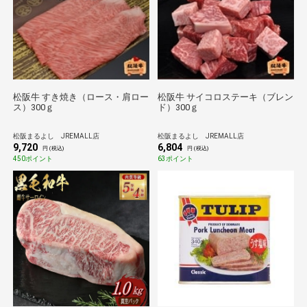
松阪牛 すき焼き（ロース・肩ロー
松阪牛 サイコロステーキ（ブレン
ス）300ｇ
ド）300ｇ
松阪まるよし JREMALL店
松阪まるよし JREMALL店
9,720
6,804
円 (税込)
円 (税込)
450ポイント
63ポイント