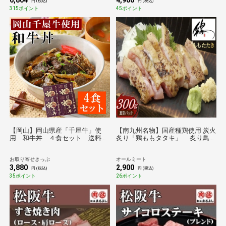
6,804
4,900
円 (税込)
円 (税込)
315ポイント
45ポイント
【岡山】岡山県産「千屋牛」使
【南九州名物】国産種鶏使用 炭火
用 和牛丼 ４食セット 送料無
炙り「鶏ももタタキ」 炙り鳥刺
料
し 約300g 鹿児島加工 冷凍
送料無料 フードロス削減
お取り寄せきっぷ
オールミート
3,880
2,900
円 (税込)
円 (税込)
35ポイント
26ポイント