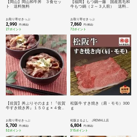
【岡山】岡山和牛丼 ３食セッ
【福岡】もつ鍋一藤 国産黒毛和
ト 送料無料
牛もつ鍋（２～３人前） 送料無
料【あったか鍋】【BU】
お取り寄せきっぷ
お取り寄せきっぷ
2,990
7,860
円 (税込)
円 (税込)
27ポイント
72ポイント
【佐賀】丼ぶりそのまま！『佐賀
松阪牛 すき焼き（肩・モモ）300
牛すき焼き丼』１５０ｇ × ４食
ｇ
【お肉】 送料無料
お取り寄せきっぷ
松阪まるよし JREMALL店
5,700
6,804
円 (税込)
円 (税込)
52ポイント
315ポイント