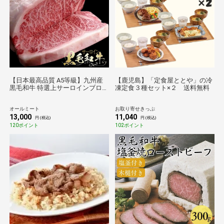
【日本最高品質 A5等級】九州産
【鹿児島】「定食屋ととや」の冷
黒毛和牛 特選上サーロインブロッ
凍定食３種セット×２ 送料無料
ク 真空パック 送料無料 約1.0kg
冷凍 塊 グルメ ギフト お取り寄せ
オールミート
お取り寄せきっぷ
プレゼント 御歳暮 フードロス削
13,000
11,040
減
円 (税込)
円 (税込)
120ポイント
102ポイント