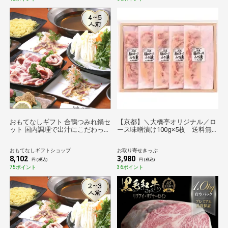
おもてなしギフト 合鴨つみれ鍋セ
【京都】＼大橋亭オリジナル／ロ
ット 国内調理で出汁にこだわった
ース味噌漬け100g×5枚 送料無
ロース肉ともも肉を楽しめる合鴨
料【お肉】
つみれ鍋（４～５人用）(ＯF-
おもてなしギフトショップ
お取り寄せきっぷ
40W)
8,102
3,980
円 (税込)
円 (税込)
75ポイント
36ポイント