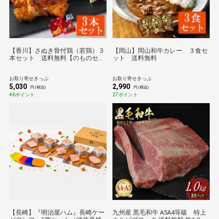
【香川】さぬき骨付鶏（若鶏）３
【岡山】岡山和牛カレー ３食セ
本セット 送料無料【のものセレ
ット 送料無料
クション】
お取り寄せきっぷ
お取り寄せきっぷ
5,030
2,990
円 (税込)
円 (税込)
46ポイント
27ポイント
【長崎】『明治屋ハム』長崎ケー
九州産 黒毛和牛 A5A4等級 特上