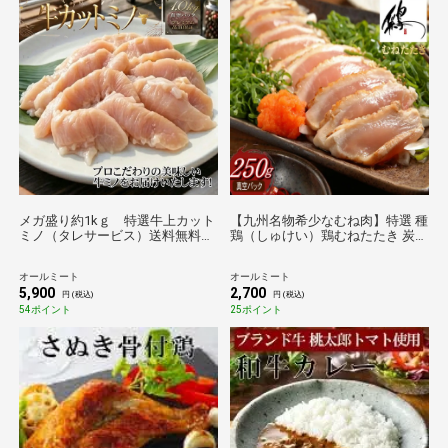
メガ盛り約1kｇ 特選牛上カット
【九州名物希少なむね肉】特選 種
ミノ（タレサービス）送料無料
鶏（しゅけい）鶏むねたたき 炭火
約1kg 真空冷凍
炙り仕立て 約250g 冷凍 送料
無料 フードロス削減
オールミート
オールミート
5,900
2,700
円 (税込)
円 (税込)
54ポイント
25ポイント