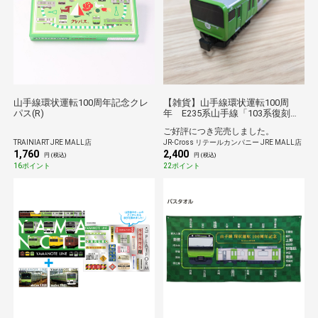
山手線環状運転100周年記念クレ
【雑貨】山手線環状運転100周
パス(R)
年 E235系山手線「103系復刻デ
ザイン」
ご好評につき完売しました。
TRAINIART JRE MALL店
JR-Cross リテールカンパニー JRE MALL店
1,760
2,400
円 (税込)
円 (税込)
16ポイント
22ポイント