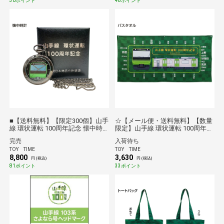
30ポイント
48ポイント
■【送料無料】【限定300個】山手
☆【メール便・送料無料】【数量
線 環状運転 100周年記念 懐中時
限定】山手線 環状運転 100周年記
計 シリアルナンバープレート付き
念 バスタオル
完売
入荷待ち
TOY TIME
TOY TIME
8,800
3,630
円 (税込)
円 (税込)
81ポイント
33ポイント