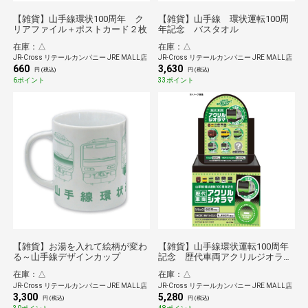
【雑貨】山手線環状100周年 ク
【雑貨】山手線 環状運転100周
リアファイル＋ポストカード２枚
年記念 バスタオル
在庫：△
在庫：△
JR-Cross リテールカンパニー JRE MALL店
JR-Cross リテールカンパニー JRE MALL店
660
3,630
円 (税込)
円 (税込)
6ポイント
33ポイント
【雑貨】お湯を入れて絵柄が変わ
【雑貨】山手線環状運転100周年
る～山手線デザインカップ
記念 歴代車両アクリルジオラ
マ BOX（8種）
在庫：△
在庫：△
JR-Cross リテールカンパニー JRE MALL店
JR-Cross リテールカンパニー JRE MALL店
3,300
5,280
円 (税込)
円 (税込)