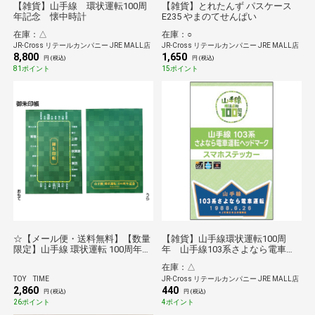
【雑貨】山手線 環状運転100周
【雑貨】とれたんず パスケース
年記念 懐中時計
E235 やまのてせんぱい
在庫：△
在庫：○
JR-Cross リテールカンパニー JRE MALL店
JR-Cross リテールカンパニー JRE MALL店
8,800
1,650
円 (税込)
円 (税込)
81ポイント
15ポイント
☆【メール便・送料無料】【数量
【雑貨】山手線環状運転100周
限定】山手線 環状運転 100周年記
年 山手線103系さよなら電車運
念 御朱印帳（日本製）
転ヘッドマークスマホステッカー
在庫：△
TOY TIME
JR-Cross リテールカンパニー JRE MALL店
2,860
440
円 (税込)
円 (税込)
26ポイント
4ポイント