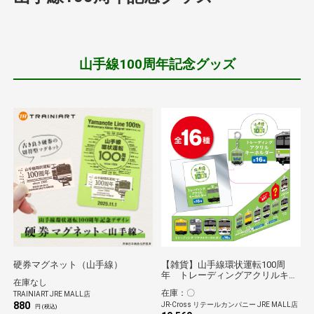
山手線100周年記念グッズ
硬券マグネット（山手線）
【雑貨】山手線環状運転100周
年 トレーディングアクリルキー
在庫なし
ホルダー BOX
在庫：〇
TRAINIART JRE MALL店
880
JR-Cross リテールカンパニー JRE MALL店
円 (税込)