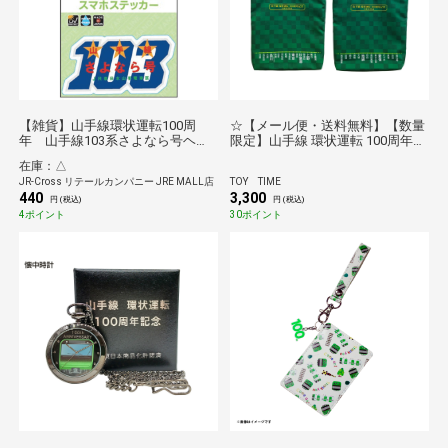
【雑貨】山手線環状運転100周
☆【メール便・送料無料】【数量
年 山手線103系さよなら号ヘッ
限定】山手線 環状運転 100周年記
ドマークスマホステッカー
念トートバッグ（日本製）
在庫：△
JR-Cross リテールカンパニー JRE MALL店
TOY TIME
440
3,300
円 (税込)
円 (税込)
4ポイント
30ポイント