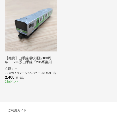
【雑貨】山手線環状運転100周
年 E235系山手線「205系復刻デ
ザイン」
在庫：△
JR-Cross リテールカンパニー JRE MALL店
2,400
円 (税込)
22ポイント
ご利用ガイド