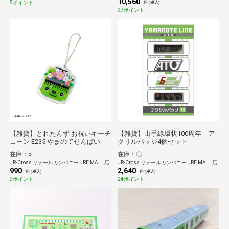
10,560
8ポイント
円 (税込)
97ポイント
【雑貨】とれたんず お祝いキーチ
【雑貨】山手線環状100周年 ア
ェーン E235 やまのてせんぱい
クリルバッジ4個セット
在庫：○
在庫：〇
JR-Cross リテールカンパニー JRE MALL店
JR-Cross リテールカンパニー JRE MALL店
990
2,640
円 (税込)
円 (税込)
9ポイント
24ポイント