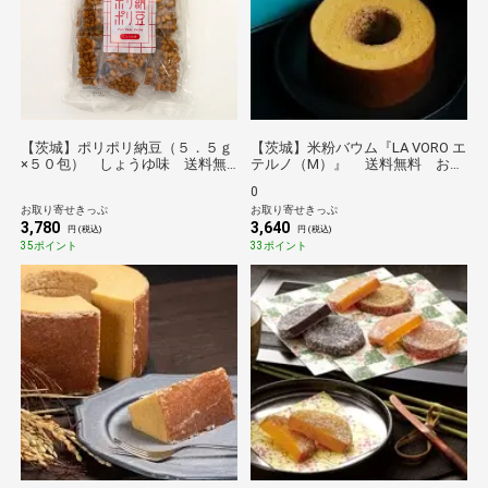
【茨城】ポリポリ納豆（５．５ｇ
【茨城】米粉バウム『LA VORO エ
×５０包） しょうゆ味 送料無
テルノ（M）』 送料無料 お取
料【のものセレクション】
り寄せ グルメ 産地直送 産直 贈り
0
物 ギフト プレゼント 手土産 お持
お取り寄せきっぷ
お取り寄せきっぷ
たせ
3,780
3,640
円 (税込)
円 (税込)
35ポイント
33ポイント