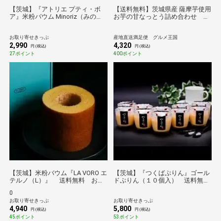
【茨城】『アトリエ プティ・ボ
【送料無料】茨城県産 薩摩芋使用
ア』米粉バウム Minoriz（みの
お芋の甘なっとう詰め合わせ あ
り）M 送料無料
まなっとう 和菓子 なっとう
お芋 芋 茨城 薩摩 サツマイ
お取り寄せきっぷ
産地直送満足便 グルメ王国
モ さつまいも スイーツ
2,990
4,320
円 (税込)
円 (税込)
27ポイント
400ポイント
【茨城】米粉バウム『LA VORO エ
【茨城】『つくばぷりん』ゴール
テルノ（L）』 送料無料 お取
ドぷりん（１０個入） 送料無料
り寄せ グルメ 産地直送 産直 贈り
【のものセレクション】
0
物 ギフト プレゼント 手土産 お持
お取り寄せきっぷ
お取り寄せきっぷ
たせ
4,940
5,800
円 (税込)
円 (税込)
45ポイント
53ポイント