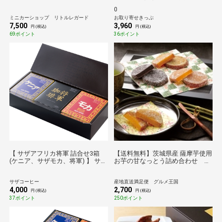
ク ハイエースグッズバン /
り寄せ グルメ 産地直送 産直 贈り
0
ACTCAR 限定生産 水戸市マスコッ
物 ギフト プレゼント 手土産 お持
ミニカーショップ リトルレガード
お取り寄せきっぷ
トキャラクター「みとちゃん」
たせ
7,500
3,960
消防士PVCフィギュア
円 (税込)
円 (税込)
69ポイント
36ポイント
【 サザアフリカ将軍 詰合せ3箱
【送料無料】茨城県産 薩摩芋使用
(ケニア、サザモカ、将軍) 】 サザ
お芋の甘なっとう詰め合わせ 茨
コーヒー コーヒー ドリップ 各5枚
城 サツマイモ さつまいも あまな
入り ダークロースト 1杯取り ギフ
っとう 甘納豆 和菓子
サザコーヒー
産地直送満足便 グルメ王国
ト 人気商品 誕生日プレゼント
4,000
2,700
円 (税込)
円 (税込)
37ポイント
250ポイント