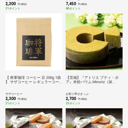
なテイスト
2,300
7,450
円 (税込)
円 (税込)
21ポイント
68ポイント
【 将軍珈琲 コーヒー 豆 200g 1袋
【茨城】『アトリエ プティ・ボ
】 サザコーヒー レギュラーコー
ア』米粉バウム Minoriz（抹
ヒー 珈琲
茶） 送料無料
サザコーヒー
お取り寄せきっぷ
2,300
2,700
円 (税込)
円 (税込)
21ポイント
25ポイント