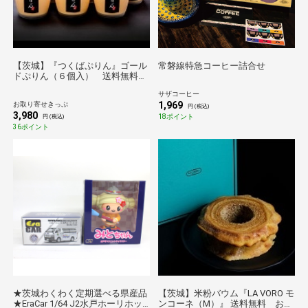
【茨城】『つくばぷりん』ゴール
常磐線特急コーヒー詰合せ
ドぷりん（６個入） 送料無料
【のものセレクション】
サザコーヒー
1,969
お取り寄せきっぷ
円 (税込)
3,980
18ポイント
円 (税込)
36ポイント
★茨城わくわく定期選べる県産品
【茨城】米粉バウム『LA VORO モ
★EraCar 1/64 J2水戸ホーリホッ
ンコーネ（M）』 送料無料 お取