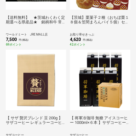
【送料無料】 ★茨城わくわく定
【茨城】栗菓子２種（おちぼ栗１
期選べる県産品★ 銘柄和牛 常陸
８個＆笠間まろんパイ５個）セッ
牛サーロイン しゃぶしゃぶ すき
ト送料無料
焼き用 ５００ｇ 化粧箱入
ワールドミート JRE MALL店
お取り寄せきっぷ
7,500
4,620
円 (税込)
円 (税込)
69ポイント
42ポイント
【 サザ 贅沢ブレンド 豆 200g 】
【 将軍冷珈琲 無糖 アイスコーヒ
サザコーヒー レギュラーコーヒー
ー 1000ml×６本 】サザコーヒー
珈琲
徳川慶喜公 幕末外交使用 当時の
フランス風コーヒー 再現 リッチ
サザコーヒー
サザコーヒー