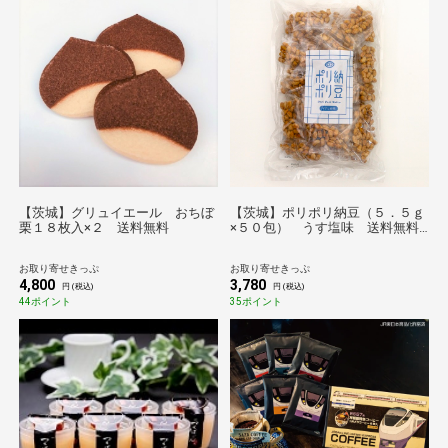
【茨城】グリュイエール おちぼ
【茨城】ポリポリ納豆（５．５ｇ
栗１８枚入×２ 送料無料
×５０包） うす塩味 送料無料
【のものセレクション】
お取り寄せきっぷ
お取り寄せきっぷ
4,800
3,780
円 (税込)
円 (税込)
44ポイント
35ポイント