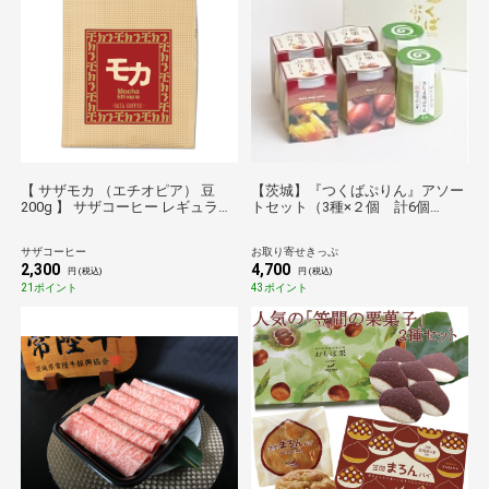
【 サザモカ （エチオピア） 豆
【茨城】『つくばぷりん』アソー
200g 】 サザコーヒー レギュラー
トセット（3種×２個 計6個
コーヒー 珈琲 SAZA COFFEE
入） 送料無料【のものセレクシ
ョン】
サザコーヒー
お取り寄せきっぷ
2,300
4,700
円 (税込)
円 (税込)
21ポイント
43ポイント