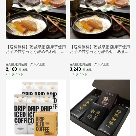
【送料無料】茨城県産 薩摩芋使用
【送料無料】茨城県産 薩摩芋使用
お芋の甘なっとう詰め合わせ あ
お芋の甘なっとう詰合せ あまな
まなっとう 和菓子 なっとう
っとう 和菓子 なっとう お
お芋 芋 茨城 薩摩 サツマイ
芋 芋 茨城 薩摩 サツマイ
産地直送満足便 グルメ王国
産地直送満足便 グルメ王国
モ さつまいも スイーツ
モ さつまいも スイーツ
2,160
3,240
円 (税込)
円 (税込)
200ポイント
300ポイント