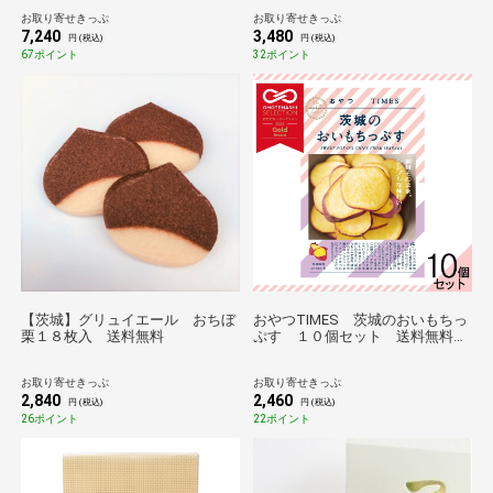
ものセレクション】
お取り寄せきっぷ
お取り寄せきっぷ
7,240
3,480
円 (税込)
円 (税込)
67ポイント
32ポイント
【茨城】グリュイエール おちぼ
おやつTIMES 茨城のおいもちっ
栗１８枚入 送料無料
ぷす １０個セット 送料無料
【のものセレクション】
お取り寄せきっぷ
お取り寄せきっぷ
2,840
2,460
円 (税込)
円 (税込)
26ポイント
22ポイント