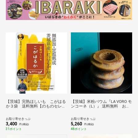
【茨城】完熟ほしいも こがはる
【茨城】米粉バウム『LA VORO モ
か３袋 送料無料【のものセレク
ンコーネ（L）』 送料無料 お取
ション】
り寄せ グルメ 産地直送 産直 贈り
物 ギフト プレゼント 手土産 お持
お取り寄せきっぷ
お取り寄せきっぷ
たせ
3,400
5,260
円 (税込)
円 (税込)
31ポイント
48ポイント