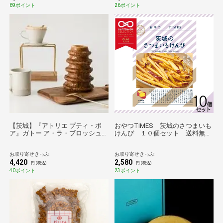
69ポイント
26ポイント
【茨城】『アトリエ プティ・ボ
おやつTIMES 茨城のさつまいも
ア』ガトー ア・ラ・ブロッシュ
けんぴ １０個セット 送料無料
（ホール） 送料無料
【のものセレクション】
お取り寄せきっぷ
お取り寄せきっぷ
4,420
2,580
円 (税込)
円 (税込)
40ポイント
23ポイント