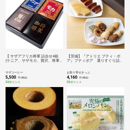
【 サザアフリカ将軍 詰合せ4箱
【茨城】『アトリエ プティ・ボ
(ケニア、サザモカ、贅沢、将軍)
ア』プティボア 選りすぐり詰合
】 サザコーヒー ギフト コーヒー
せセット 送料無料
ドリップ 各5枚入り ダークロース
サザコーヒー
お取り寄せきっぷ
ト 1杯取り ギフト 人気商品 誕生
5,500
4,160
日プレゼント
円 (税込)
円 (税込)
50ポイント
38ポイント