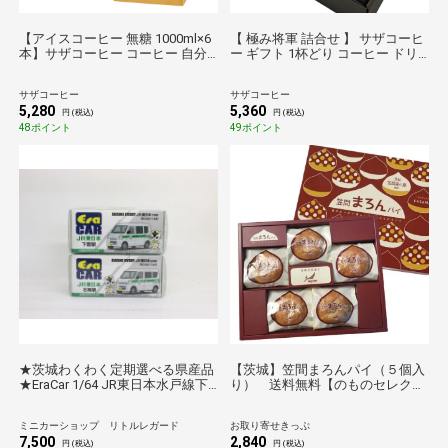
【アイスコーヒー 無糖 1000ml×6
【 極み将軍 詰合せ 】 サザコーヒ
本】サザコーヒー コーヒー 自分
ー ギフト 1杯どり コーヒー ドリ
へのご褒美 飲んで納得の味 珈琲
ップ 将軍珈琲5枚 サザ贅沢ブレン
ギフト 人気商品 誕生日プレゼン
ド5枚 将軍冷珈琲 無糖 1000ml×2
サザコーヒー
サザコーヒー
ト
本 深煎り 珈琲 ギフト 人気商品 プ
5,280
5,360
レゼント
円 (税込)
円 (税込)
48ポイント
49ポイント
★茨城わくわく定期選べる県産品
【茨城】笠間まろんパイ（５個入
★EraCar 1/64 JR東日本水戸線下
り） 送料無料【のものセレクシ
館駅 業務用自動車 スズキエブリ
ョン】
イ（旧型） / JR東日本石岡駅 業
ミニカーショップ リトルレガード
お取り寄せきっぷ
務用自動車 スズキエブリイ（現
7,500
2,840
行型） 2台セット
円 (税込)
円 (税込)