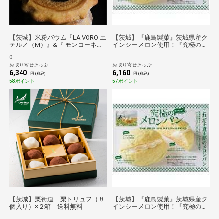
【茨城】米粉バウム『LA VORO エ
【茨城】『鹿島製菓』茨城県産ク
テルノ（M）』&『 モンコーネ
インシーメロン使用！『究極のメ
（M）』 セットボックス 送料
ロンパン』12個入 送料無料【の
0
無料 お取り寄せ グルメ 産地直
ものセレクション】
お取り寄せきっぷ
お取り寄せきっぷ
送 産直 贈り物 ギフト プレゼント
6,340
6,160
手土産 お持たせ
円 (税込)
円 (税込)
58ポイント
57ポイント
【茨城】栗街道 栗トリュフ（８
【茨城】『鹿島製菓』茨城県産ク
個入り）×２箱 送料無料
インシーメロン使用！『究極のメ
ロンパン』５個入 送料無料【の