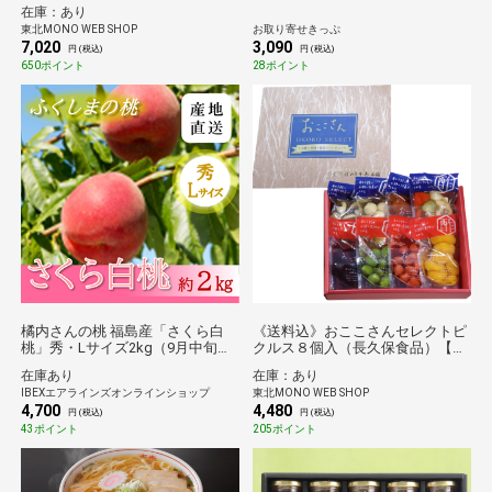
ョン】
在庫：あり
東北MONO WEB SHOP
お取り寄せきっぷ
7,020
3,090
円 (税込)
円 (税込)
650ポイント
28ポイント
橘内さんの桃 福島産「さくら白
《送料込》おここさんセレクトピ
桃」秀・Lサイズ2kg（9月中旬～
クルス８個入（長久保食品）【し
お届け）【産地直送/送料無料】
んくみ×東北MONO企画】
在庫あり
在庫：あり
IBEXエアラインズオンラインショップ
東北MONO WEB SHOP
4,700
4,480
円 (税込)
円 (税込)
43ポイント
205ポイント