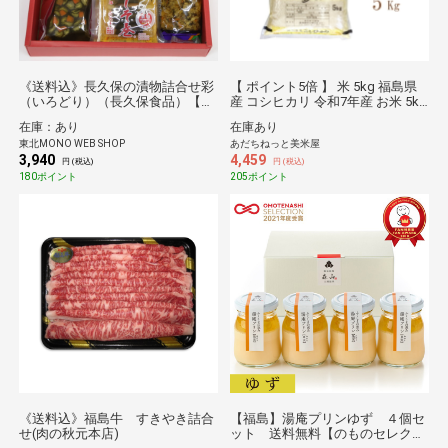
《送料込》長久保の漬物詰合せ彩
【 ポイント5倍 】 米 5kg 福島県
（いろどり）（長久保食品）【し
産 コシヒカリ 令和7年産 お米 5kg
んくみ×東北MONO企画】
送料無料 北海道・沖縄配送不可 5
在庫：あり
在庫あり
キロ
東北MONO WEB SHOP
あだちねっと美米屋
3,940
4,459
円 (税込)
円 (税込)
180ポイント
205ポイント
《送料込》福島牛 すきやき詰合
【福島】湯庵プリンゆず ４個セ
せ(肉の秋元本店)
ット 送料無料【のものセレクシ