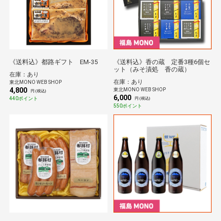
《送料込》都路ギフト EM-35
《送料込》香の蔵 定番3種6個セ
ット（みそ漬処 香の蔵）
在庫：あり
在庫：あり
東北MONO WEB SHOP
4,800
東北MONO WEB SHOP
円 (税込)
6,000
440ポイント
円 (税込)
550ポイント