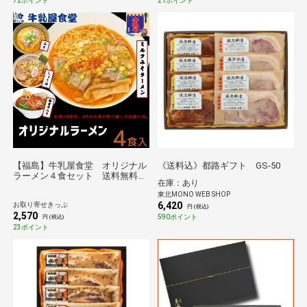
72ポイント
21ポイント
【福島】牛乳屋食堂 オリジナル
《送料込》都路ギフト GS-50
ラーメン４食セット 送料無料
在庫：あり
【のものセレクション】
東北MONO WEB SHOP
6,420
お取り寄せきっぷ
円 (税込)
2,570
590ポイント
円 (税込)
23ポイント