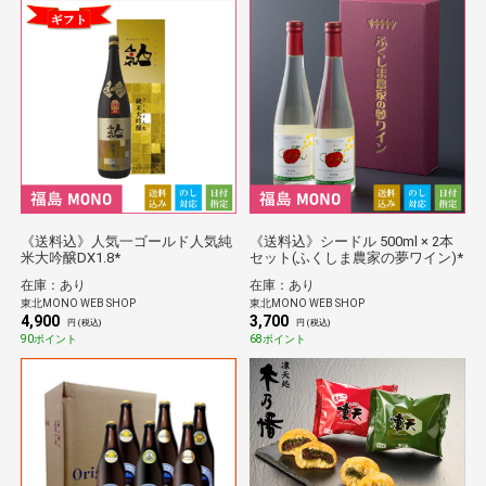
《送料込》人気一ゴールド人気純
《送料込》シードル 500ml × 2本
米大吟醸DX1.8*
セット(ふくしま農家の夢ワイン)*
在庫：あり
在庫：あり
東北MONO WEB SHOP
東北MONO WEB SHOP
4,900
3,700
円 (税込)
円 (税込)
90ポイント
68ポイント