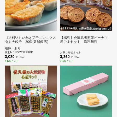
《送料込》いわき芽子ニンニクス
【福島】会津武者煎餅ピーナツ
タミナ餃子 20個(磐城飯店)
黒ごまセット 送料無料
在庫：あり
東北MONO WEB SHOP
お取り寄せきっぷ
3,020
3,260
円 (税込)
円 (税込)
54ポイント
30ポイント