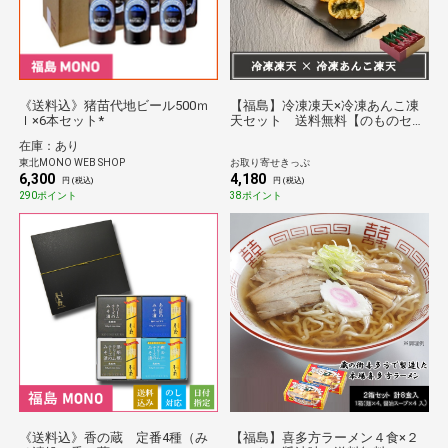
《送料込》猪苗代地ビール500ｍ
【福島】冷凍凍天×冷凍あんこ凍
ｌ×6本セット*
天セット 送料無料【のものセレ
クション】
在庫：あり
東北MONO WEB SHOP
お取り寄せきっぷ
6,300
4,180
円 (税込)
円 (税込)
290ポイント
38ポイント
《送料込》香の蔵 定番4種（み
【福島】喜多方ラーメン４食×２