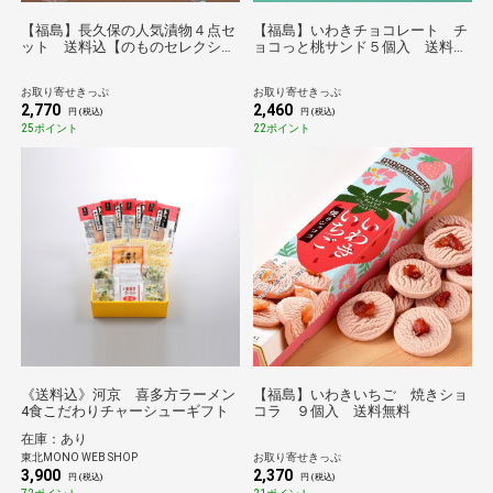
【福島】長久保の人気漬物４点セ
【福島】いわきチョコレート チ
ット 送料込【のものセレクショ
ョコっと桃サンド５個入 送料無
ン】
料 【チョコ】
お取り寄せきっぷ
お取り寄せきっぷ
2,770
2,460
円 (税込)
円 (税込)
25ポイント
22ポイント
《送料込》河京 喜多方ラーメン
【福島】いわきいちご 焼きショ
4食こだわりチャーシューギフト
コラ ９個入 送料無料
在庫：あり
東北MONO WEB SHOP
お取り寄せきっぷ
3,900
2,370
円 (税込)
円 (税込)