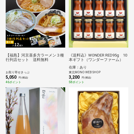
【福島】河京喜多方ラーメン３種
《送料込》WONDER RED95g 10
行列店セット 送料無料
本ギフト（ワンダーファーム）
在庫：あり
お取り寄せきっぷ
東北MONO WEB SHOP
5,050
3,200
円 (税込)
円 (税込)
46ポイント
58ポイント