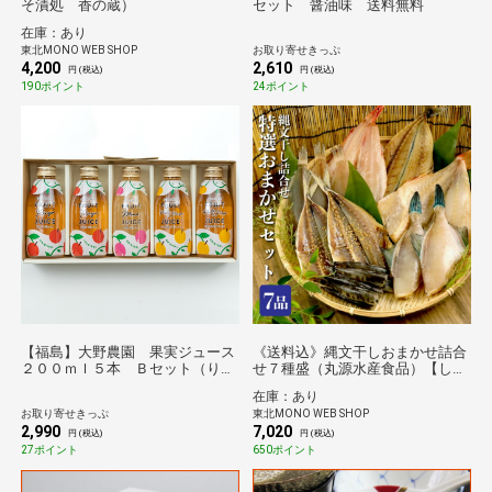
そ漬処 香の蔵）
セット 醤油味 送料無料
在庫：あり
東北MONO WEB SHOP
お取り寄せきっぷ
4,200
2,610
円 (税込)
円 (税込)
190ポイント
24ポイント
【福島】大野農園 果実ジュース
《送料込》縄文干しおまかせ詰合
２００ｍｌ５本 Ｂセット（りん
せ７種盛（丸源水産食品）【しん
ご２本、なし×りんご２本、もも
くみ×東北MONO企画】
在庫：あり
１本） 送料無料【のものセレク
お取り寄せきっぷ
東北MONO WEB SHOP
ション】
2,990
7,020
円 (税込)
円 (税込)
27ポイント
650ポイント