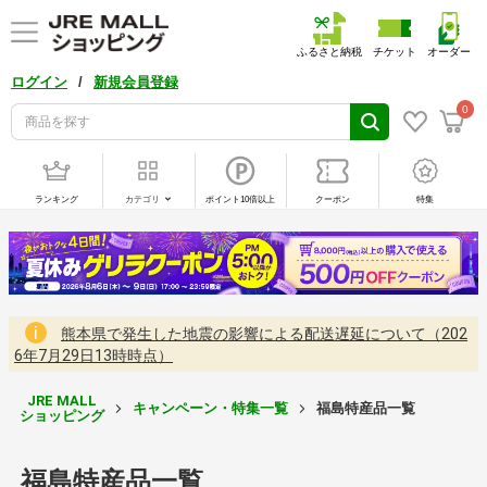
ふるさと納税
チケット
オーダー
/
ログイン
新規会員登録
0
ランキング
カテゴリ
ポイント10倍以上
クーポン
特集
熊本県で発生した地震の影響による配送遅延について（202
6年7月29日13時時点）
JRE MALL
キャンペーン・特集一覧
福島特産品一覧
ショッピング
福島特産品一覧