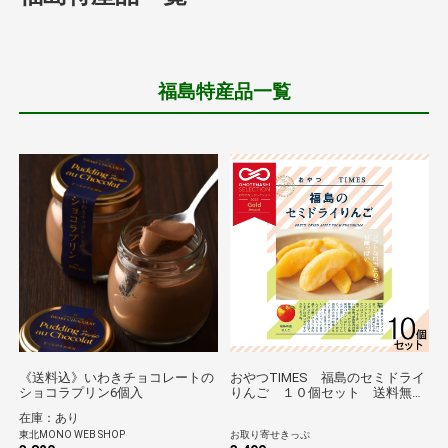
福島特産品一覧
《送料込》いわきチョコレートの
おやつTIMES 福島のセミドライ
ショコラプリン6個入
りんご １０個セット 送料無料
【のものセレクション】
在庫：あり
東北MONO WEB SHOP
お取り寄せきっぷ