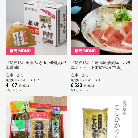
《送料込》田舎みそ1kg×5個入(根
《送料込》白河高原清流豚 バラ
田醤油)
エティセット(肉の秋元本店)
在庫：あり
在庫：あり
東北MONO WEB SHOP
東北MONO WEB SHOP
4,107
6,520
円 (税込)
円 (税込)
76ポイント
600ポイント