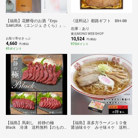
【福島】花酵母のお酒『Enju
《送料込》都路ギフト BIH-88
SAKURA （エンジュ さくら）』
在庫：あり
５００ｍｌ １本 送料無料【産
東北MONO WEB SHOP
直出荷】【酒類】
10,524
お取り寄せきっぷ
円 (税込)
4,660
970ポイント
円 (税込)
43ポイント
【福島】馬刺し 鈴静の極
【福島】喜多方ラーメン１０食
Black 冷凍 送料無料【のもの
醤油味６ケ みそ味４ケ 送料無
セレクション】
料