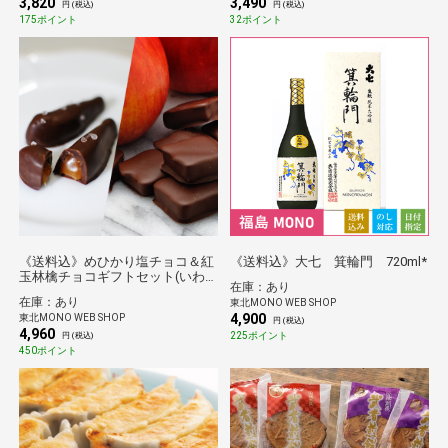
3,820
3,490
円 (税込)
円 (税込)
175ポイント
32ポイント
《送料込》めひかり塩チョコ＆紅
《送料込》大七 箕輪門 720ml*
玉林檎チョコギフトセット(いわ
在庫：あり
きチョコレート）
在庫：あり
東北MONO WEB SHOP
4,900
東北MONO WEB SHOP
円 (税込)
4,960
225ポイント
円 (税込)
450ポイント