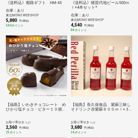
《送料込》都路ギフト HM-45
《送料込》猪苗代地ビール500ｍ
ｌ×4本セット*
在庫：あり
在庫：あり
東北MONO WEB SHOP
5,880
東北MONO WEB SHOP
円 (税込)
4,540
540ポイント
円 (税込)
84ポイント
【福島】いわきチョコレート め
【福島】長久保食品 紫蘇三昧し
ひかり塩チョコ・ビター１０個
そドリンク赤紫蘇６００ｍｌ×３
入 送料無料 【チョコ】
本セット 送料無料
お取り寄せきっぷ
お取り寄せきっぷ
2,560
3,680
円 (税込)
円 (税込)
23ポイント
34ポイント