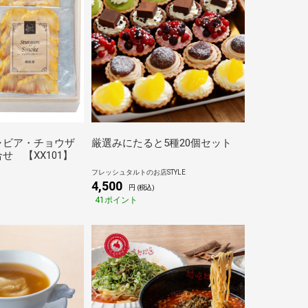
ャビア・チョウザ
厳選みにたると5種20個セット
せ 【XX101】
フレッシュタルトのお店STYLE
4,500
円 (税込)
41ポイント
)