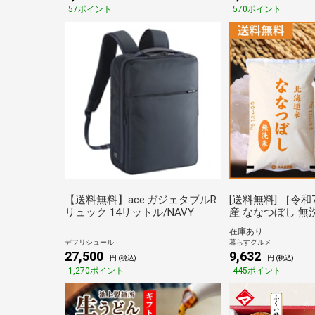
57ポイント
570ポイント
【送料無料】ace.ガジェタブルR
[送料無料] ［令
リュック 14リットル/NAVY
産 ななつぼし 無
10kg［5kg×2］ 
在庫あり
お届け［他商品と
デフリシュール
暮らすグルメ
営業日以内に出荷】
27,500
9,632
円 (税込)
円 (税込)
災】
1,270ポイント
445ポイント