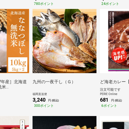
780ポイント
24ポイント
和7年産］北海道
九州の一夜干し（Ｇ）
ど海老カレー【5
洗米
注文可能です
30kgまで1配送で
福岡直送便
PERIE Online
同梱不可］【6
3,240
681
円 (税込)
円 (税込)
 倉庫C 【防
300ポイント
6ポイント