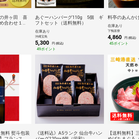
の井ヶ田 喜
あぐーハンバーグ110g 5個 ギ
料亭のあんかけ
め合わせ１
フトセット（送料無料）
在庫あり
26夏ギフト】
下鴨茶寮
在庫あり
4,860
沖縄宝島
円 (税込)
5,300
45ポイント
円 (税込)
49ポイント
【無料 熨斗包装
《送料込》A5ランク 仙台牛ハン
【送料無料】
】フランス ボ
バーグ120g×4個（栄和）
めばちまぐろ