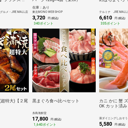
ヌ プルミエ・ク
ット
在庫：あり
スデュイロー 白
ルメ・JRE MALL店
東北MONO WEB SHOP
テルミナ JRE MALL
ゃれ お酒 プギフ
3,720
6,610
円 (税込)
円 (税込)
返し 誕生日 結
340ポイント
335ポイント
祝 送料無
(超特大)【２尾
黒まぐろ食べ比べセット
カニ かに 蟹 
OK カット済み 種類が選べる
生ずわい ズワイ
糸島海鮮堂
ル 刺し身 ポー
17,800
港ダイニングしおそう
円 (税込)
レゼント
5,580
1,640ポイント
円 (税込)