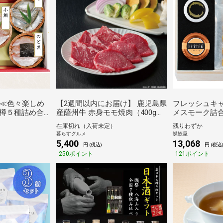
】≪色々楽しめ
【2週間以内にお届け】 鹿児島県
フレッシュキ
樽５種詰め合
産薩州牛 赤身モモ焼肉（400g）
メスモーク詰合
]【送料無料】
[送料無料※沖縄離島不可] [代引き
在庫切れ（入荷未定）
残りわずか
日】【お中
不可]ギフト 倉庫C
暮らすグルメ
蝶鮫屋
【お歳暮】
5,400
13,068
円 (税込)
円 (税込
250ポイント
121ポイント