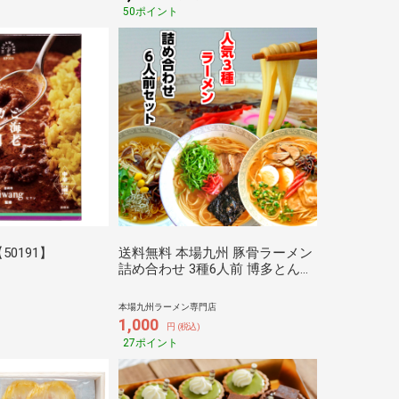
50ポイント
0191】
送料無料 本場九州 豚骨ラーメン
詰め合わせ 3種6人前 博多とんこ
つ 久留米醤油豚骨 ピリ辛柚子豚
骨 ご当地 グルメ 保存食 非常食
本場九州ラーメン専門店
まとめ買い メール便 簡易化粧箱
1,000
円 (税込)
ギフト
27ポイント