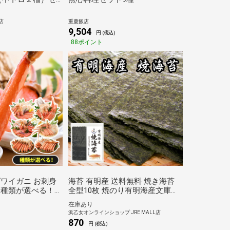
店
重慶飯店
9,504
円 (税込)
88ポイント
ズワイガニ お刺身
海苔 有明産 送料無料 焼き海苔
！
全型10枚 焼のり有明海産文庫
蟹 生 冷凍 ボイ
(10枚×1袋) メール便
在庫あり
ション ギフト プ
浜乙女オンラインショップ JRE MALL店
870
円 (税込)