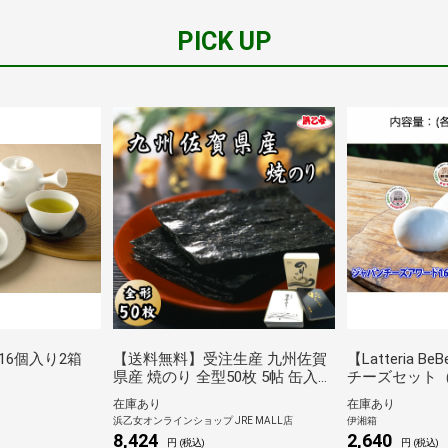
PICK UP
16個入り2箱
【送料無料】受注生産 九州佐賀
【Latteria B
県産 焼のり 全型50枚 5帖 缶入
チーズセット
有明海産 焼き海苔 詰め合わせ 浜
ラ・リコッタ
在庫あり
在庫あり
乙女 ギフト 贈答品 (2026/5/1よ
浜乙女オンラインショップ JRE MALL店
伊湘箱
り価格改定)
8,424
2,640
円 (税込)
円 (税込)