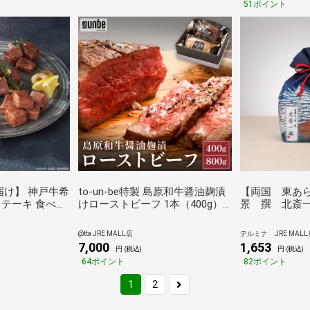
51ポイント
届け】 神戸牛希
to-un-be特製 島原和牛醤油麹漬
【両国 東あ
ステーキ 食べ比
けローストビーフ 1本（400g）
景 撰 北斎
ん・ロース・
入り[お中元・ギフトに]
士/両国橋
赤身 各80g
@tta JRE MALL店
テルミナ JRE MALL
無料※沖縄離島不
7,000
1,653
円 (税込)
円 (税込)
ギフト 倉庫C
64ポイント
82ポイント
1
2