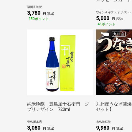
ルドー ソーテル
福岡直送便
リュ シャトー・
3,780
ワイン＆ギフト オリジン・グ
円 (税込)
辛口 750ml おし
5,000
350ポイント
円 (税込)
ト箱付 内祝い お
46ポイント
婚祝い 女性 男性 退職
料
純米吟醸 豊島屋十右衛門 ジ
九州産うなぎ蒲焼
ブリデザイン 720ml
セット】
豊島屋本店
糸島海鮮堂
3,080
9,980
円 (税込)
円 (税込)