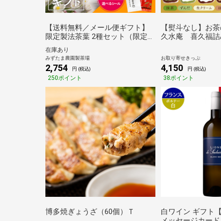
【送料無料／メール便ギフト】
【熨斗なし】お茶
限定製法茶葉 2種セット（限定発
久水庵 喜久福詰
酵 火ノ丸紅茶 60g・限定特蒸 深
箱 送料無料【20
在庫あり
蒸し一番茶 100g） 静岡茶 牧之
みずたま農園製茶場
お取り寄せきっぷ
原茶 国産 メール便 ギフト
2,754
4,150
円 (税込)
円 (税込)
250ポイント
38ポイント
博多焼ぎょうざ（60個）Ｔ
白ワイン ギフト
メッセージカード