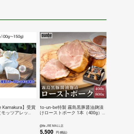
eBe Kamakura】受賞
to-un-be特製 霧島黒豚醤油麹漬
（モッツアレッ
けローストポーク 1本（400g）
・ブッラータ）
入り[お中元・ギフトに]
@tta JRE MALL店
5,500
円 (税込)