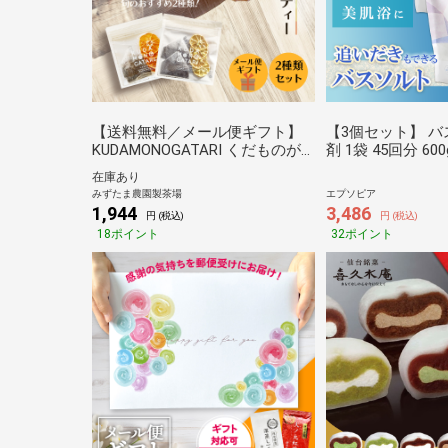
【送料無料／メール便ギフト】
【3個セット】 バ
KUDAMONOGATARI くだものが
剤 1袋 45回分 6
たり ドライフルーツティー 国産
る マグネシウム
在庫あり
果実×国産和紅茶 旬のおすすめ2
ム 塩 天然 塩 風呂
みずたま農園製茶場
エプソピア
種セット ティーバッグ 静岡茶 牧
添加 肌 子供 セッ
1,944
3,486
円 (税込)
円 (税込)
之原茶 国産 メール便
ゼント 送料無料 EP
18ポイント
32ポイント
ピア