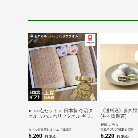
● ＜5点セット＞ 日本製 今治タ
《送料込》喜久福
オル ふわふわリブタオル ギフト
(井ヶ田製茶)
セット
在庫：あり
タオル直販店ヒオリエ／日織恵
東北MONO WEB SHOP
6,260
6,220
円 (税込)
円 (税込)