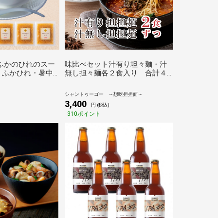
ふかのひれのスー
味比べセット汁有り坦々麺・汁
ふかひれ・暑中
無し担々麺各２食入り 合計４
見舞い・お祝い・
食。各メディアでも多数掲載。
ゼント・敬老・名
シャントゥーゴー ～想吃担担面～
の冷凍ギフト・中
3,400
)
円 (税込)
すすめ
310ポイント