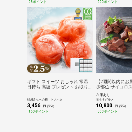
28ポイント
920ポイント
ギフト スイーツ おしゃれ 常温
【2週間以内にお
日持ち 高級 プレゼント お取り寄
少部位 サイコロ
せ 食べ物 グルメ モンド最高金賞
べセット（ざぶと
在庫あり
受賞 紀州南高梅 アイス梅 9粒入
いちぼ・らむしん・
紀州みなべの梅 トノハタ
暮らすグルメ
おすすめ 珍しい 女性 男性 子ど
計400ｇ）[送料
3,456
10,800
円 (税込)
円 (税込)
も 人気 誕生日 熨斗 名入れ お歳
可] [代引き不可]
160ポイント
500ポイント
暮 冬 お中元 夏 母の日 父の日 敬
老の日 内祝い 日付指定