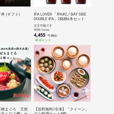
丼 (ギフト)
IPA LOVER 「IPA#2／BAY SIDE
DOUBLE IPA」2銘柄6本セット
注文可能です
PERIE Online
4,455
円 (税込)
41ポイント
三崎まぐろ 天然
【送料無料/冷凍】「クイーン」
（中トロ２柵）セ
点心料理セット9種