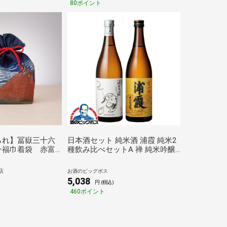
80ポイント
られ】冨嶽三十六
日本酒セット 純米酒 浦霞 純米2
一福巾着袋 赤富
種飲み比べセットA 禅 純米吟醸
＆生一本 特別純米酒 ギフト
720ml×2本 宮城県 佐浦『HSH』
店
お酒のビッグボス
【本州のみ 送料無料】
5,038
円 (税込)
460ポイント