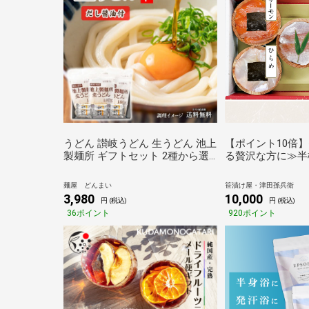
うどん 讃岐うどん 生うどん 池上
【ポイント10倍
製麺所 ギフトセット 2種から選
る贅沢な方に≫半
べる 18食(麺のみ) 12食（麺 だし
わせ[_215163_
醤油セット） ご当地セット お土
【母の日】【父の
麺屋 どんまい
笹漬け屋・津田孫兵衛
産 おみやげ 食品 グルメ 贈り物
元】【敬老の日】
3,980
10,000
円 (税込)
円 (税込)
贈答品 ギフト お歳暮 御歳暮 ポ
36ポイント
920ポイント
イント利用 送料無料 (北海道・
沖縄・離島+1500円)【3～5営業
日で発送】