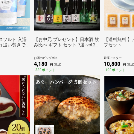
スソルト 入浴
【お中元 プレゼント】日本酒 飲
【送料無料 】
00g 追い焚きでき
み比べ ギフト セット 7選-vol.2
プセット 
 塩化マグネシウ
全国7選 純米 大吟醸 獺祭 八海山
見舞い・残暑
 発汗 浄化 無
入り 辛口 冷酒グラス2個付き
ギフト・プレ
お酒のビッグボス
銀座アスター
ト ギフト プレ
『GIFT』【本州のみ 送料無
店・中国料理
4,180
10,800
円 (税込)
円 (税込
SOPIA エプソ
料】
華・伝統・お
380ポイント
100ポイント