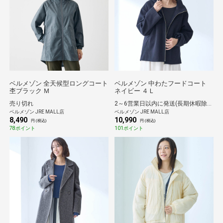
ベルメゾン 全天候型ロングコート
ベルメゾン 中わたフードコート
杢ブラック Ｍ
ネイビー ４Ｌ
売り切れ
2～6営業日以内に発送(長期休暇除く)
ベルメゾン JRE MALL店
ベルメゾン JRE MALL店
8,490
10,990
円 (税込)
円 (税込)
78ポイント
101ポイント