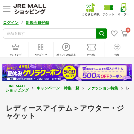
ふるさと納税
チケット
オーダー
/
ログイン
新規会員登録
0
ランキング
カテゴリ
ポイント10倍以上
クーポン
特集
JRE MALL
キャンペーン・特集一覧
ファッション特集
レデ
ショッピング
レディースアイテム＞アウター・ジ
ャケット