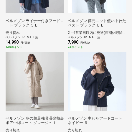
ベルメゾン ライナー付きフードコ
ベルメゾン 襟元ニット使い中わた
ート ブラック ５Ｌ
ベスト ブラック ＬＬ
売り切れ
2～6営業日以内に発送(長期休暇除く)
ベルメゾン JRE MALL店
ベルメゾン JRE MALL店
14,990
7,990
円 (税込)
円 (税込)
138ポイント
73ポイント
ベルメゾン 冬の超最強吸湿発熱裏
ベルメゾン 中わたフードコート
ボア中綿コート グレージュ Ｌ
ネイビー ６Ｌ
売り切れ
売り切れ