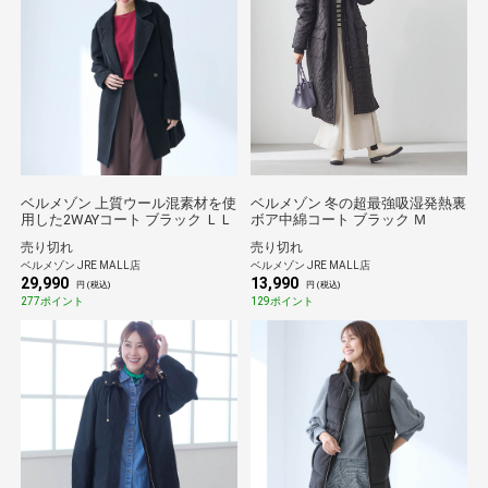
ベルメゾン 上質ウール混素材を使
ベルメゾン 冬の超最強吸湿発熱裏
用した2WAYコート ブラック ＬＬ
ボア中綿コート ブラック Ｍ
売り切れ
売り切れ
ベルメゾン JRE MALL店
ベルメゾン JRE MALL店
29,990
13,990
円 (税込)
円 (税込)
277ポイント
129ポイント