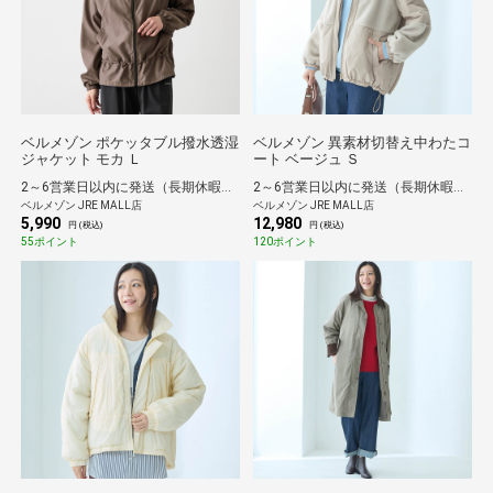
ベルメゾン ポケッタブル撥水透湿
ベルメゾン 異素材切替え中わたコ
ジャケット モカ Ｌ
ート ベージュ Ｓ
2～6営業日以内に発送（長期休暇除く）
2～6営業日以内に発送（長期休暇除く）
ベルメゾン JRE MALL店
ベルメゾン JRE MALL店
5,990
12,980
円 (税込)
円 (税込)
55ポイント
120ポイント