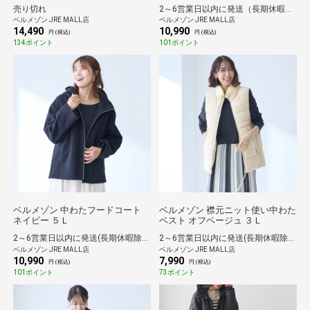
売り切れ
2～6営業日以内に発送（長期休暇除く）
ベルメゾン JRE MALL店
ベルメゾン JRE MALL店
14,490
10,990
円 (税込)
円 (税込)
134ポイント
101ポイント
ベルメゾン 中わたフードコート
ベルメゾン 襟元ニット使い中わた
ネイビー ５Ｌ
ベスト オフベージュ ３Ｌ
2～6営業日以内に発送(長期休暇除く)
2～6営業日以内に発送(長期休暇除く)
ベルメゾン JRE MALL店
ベルメゾン JRE MALL店
10,990
7,990
円 (税込)
円 (税込)
101ポイント
73ポイント