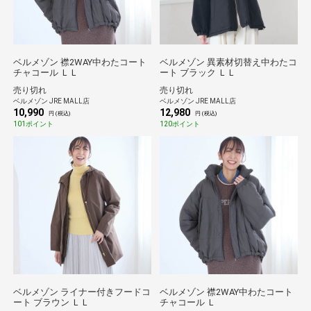
ベルメゾン 襟2WAY中わたコート
ベルメゾン 異素材切替え中わたコ
チャコール ＬＬ
ート ブラック ＬＬ
売り切れ
売り切れ
ベルメゾン JRE MALL店
ベルメゾン JRE MALL店
10,990
12,980
円 (税込)
円 (税込)
101ポイント
120ポイント
ベルメゾン ライナー付きフードコ
ベルメゾン 襟2WAY中わたコート
ート ブラウン ＬＬ
チャコール Ｌ