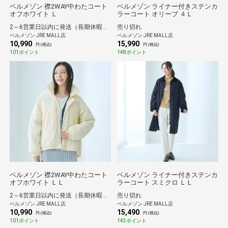
ベルメゾン 襟2WAY中わたコート
ベルメゾン ライナー付きステンカ
オフホワイト Ｌ
ラーコート オリーブ ４Ｌ
2～6営業日以内に発送（長期休暇除く）
売り切れ
ベルメゾン JRE MALL店
ベルメゾン JRE MALL店
10,990
15,990
円 (税込)
円 (税込)
101ポイント
148ポイント
ベルメゾン 襟2WAY中わたコート
ベルメゾン ライナー付きステンカ
オフホワイト ＬＬ
ラーコート スミクロ ＬＬ
2～6営業日以内に発送（長期休暇除く）
売り切れ
ベルメゾン JRE MALL店
ベルメゾン JRE MALL店
10,990
15,490
円 (税込)
円 (税込)
101ポイント
143ポイント