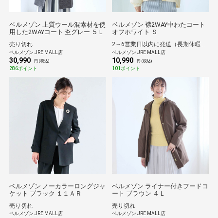
ベルメゾン 上質ウール混素材を使
ベルメゾン 襟2WAY中わたコート
用した2WAYコート 杢グレー ５Ｌ
オフホワイト Ｓ
売り切れ
2～6営業日以内に発送（長期休暇除く）
ベルメゾン JRE MALL店
ベルメゾン JRE MALL店
30,990
10,990
円 (税込)
円 (税込)
286ポイント
101ポイント
ベルメゾン ノーカラーロングジャ
ベルメゾン ライナー付きフードコ
ケット ブラック １１ＡＲ
ート ブラウン ４Ｌ
売り切れ
売り切れ
ベルメゾン JRE MALL店
ベルメゾン JRE MALL店