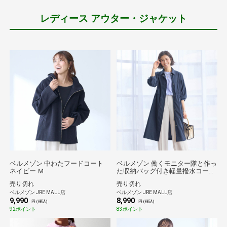
レディース アウター・ジャケット
ベルメゾン 中わたフードコート
ベルメゾン 働くモニター隊と作っ
ネイビー Ｍ
た収納バッグ付き軽量撥水コート
ダークネイビー Ｍ
売り切れ
売り切れ
ベルメゾン JRE MALL店
ベルメゾン JRE MALL店
9,990
8,990
円 (税込)
円 (税込)
92ポイント
83ポイント