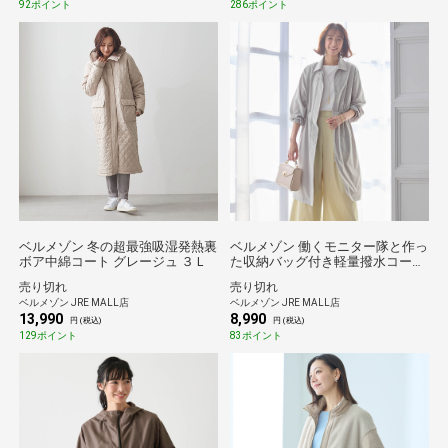
92ポイント
286ポイント
ベルメゾン 冬の超最強吸湿発熱裏
ベルメゾン 働くモニター隊と作っ
ボア中綿コート グレージュ ３Ｌ
た収納バッグ付き軽量撥水コート
アイスグレー ３Ｌ
売り切れ
売り切れ
ベルメゾン JRE MALL店
ベルメゾン JRE MALL店
13,990
8,990
円 (税込)
円 (税込)
129ポイント
83ポイント