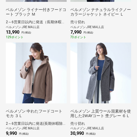
ベルメゾン ライナー付きフードコ
ベルメゾン ナチュラルライクノー
ート ブラック Ｍ
カラージャケット ネイビー Ｌ
2～6営業日以内に発送（長期休暇除く）
売り切れ
ベルメゾン JRE MALL店
ベルメゾン JRE MALL店
13,990
7,990
円 (税込)
円 (税込)
129ポイント
73ポイント
ベルメゾン 中わたフードコート
ベルメゾン 上質ウール混素材を使
モカ ３Ｌ
用した2WAYコート 杢グレー ６Ｌ
2～6営業日以内に発送(長期休暇除く)
売り切れ
ベルメゾン JRE MALL店
ベルメゾン JRE MALL店
9,990
30,990
円 (税込)
円 (税込)