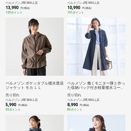
ベルメゾン JRE MALL店
ベルメゾン JRE MALL店
13,990
10,990
円 (税込)
円 (税込)
129ポイント
101ポイント
ベルメゾン ポケッタブル撥水透湿
ベルメゾン 働くモニター隊と作っ
ジャケット モカ ＬＬ
た収納バッグ付き軽量撥水コート
ダークネイビー ＬＬ
売り切れ
売り切れ
ベルメゾン JRE MALL店
ベルメゾン JRE MALL店
5,990
8,990
円 (税込)
円 (税込)
55ポイント
83ポイント