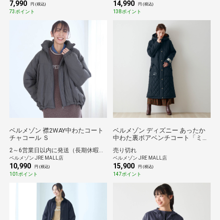
7,990
14,990
円 (税込)
円 (税込)
73ポイント
138ポイント
ベルメゾン 襟2WAY中わたコート
ベルメゾン ディズニー あったか
チャコール Ｓ
中わた裏ボアベンチコート「ミッ
キーマウス」 Ｍ
2～6営業日以内に発送（長期休暇除く）
売り切れ
ベルメゾン JRE MALL店
ベルメゾン JRE MALL店
10,990
15,900
円 (税込)
円 (税込)
101ポイント
147ポイント