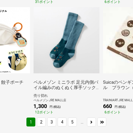
31ポイント
6ポイント
ン 餃子ポーチ
ベルメゾン ミニラボ 足元内側パ
Suicaのペン
イル編みのぬくぬく厚手ソック
ル ブラウン
ス ソレイユ 23～25cm
売り切れ
ベルメゾン JRE MALL店
TRAINIART JRE MAL
1,300
660
円 (税込)
円 (税込)
12ポイント
6ポイント
...
1
2
3
4
5