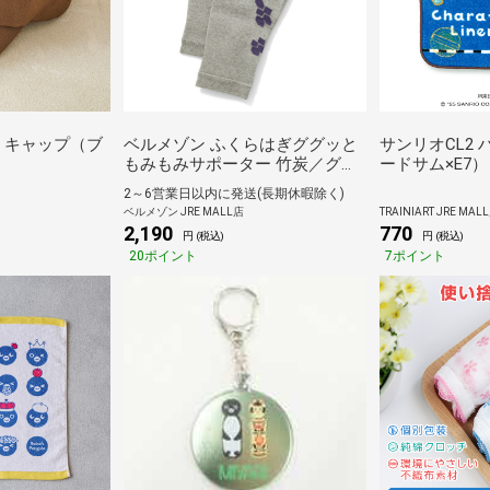
ン キャップ（ブ
ベルメゾン ふくらはぎググッと
サンリオCL2
もみもみサポーター 竹炭／グレ
ードサム×E7）
ー
2～6営業日以内に発送(長期休暇除く)
ベルメゾン JRE MALL店
TRAINIART JRE MAL
2,190
770
円 (税込)
円 (税込)
20ポイント
7ポイント