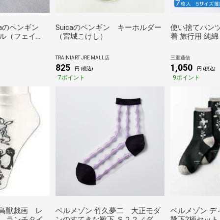
caのペンギン
Suicaのペンギン キーホルダー
使い捨てパンツ
ル（フェイ
（宮城こけし）
着 旅行用 純綿
い 滅菌処理済
不織布 レディー
TRAINIART JRE MALL店
三重通信
後 出張 病院 
825
1,050
円 (税込)
円 (税込)
7ポイント
9ポイント
ン×鳥獣戯画 レ
ベルメゾン 竹久夢二 大正モダ
ベルメゾン デ
 ランチタイ
ンのすてきな靴下 Ｓ２２／ダイ
靴下2柄セッ