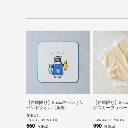
【在庫限り】Suicaのペンギン
【在庫限り】Sui
ハンドタオル（魚屋）
綿スカーフ（ベー
在庫なし
TRAINIART JRE MALL店
TRAINIART JRE MALL店
660
990
円 (税込)
円 (税込)