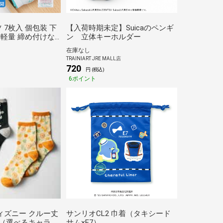
 7枚入 個包装 下
【入荷時期未定】Suicaのペンギ
 軽量 締め付けな
ン 立体キーホルダー
 ペーパーショーツ
在庫なし
ス 女性 妊娠 産
TRAINIART JRE MALL店
入院 介護 災害用
720
円 (税込)
6ポイント
ィズニー クルー丈
サンリオCL2 巾着（タキシード
ト（選べるキャラク
サム×E7）