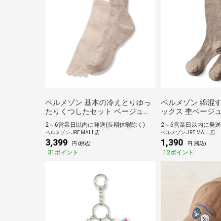
ベルメゾン 基本の冷えとりゆっ
ベルメゾン 綿混
たりくつしたセット ベージュ杢
ックス 杢ベージュ
＆オートミール杢 22～24
～25
2～6営業日以内に発送(長期休暇除く)
2～6営業日以内に発送
ベルメゾン JRE MALL店
ベルメゾン JRE MALL店
3,399
1,390
円 (税込)
円 (税込)
31ポイント
12ポイント