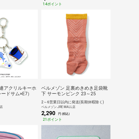
14ポイント
 3連アクリルキーホ
ベルメゾン 足裏めきめき足袋靴
ードサム×E7）
下 サーモンピンク 23～25
2～6営業日以内に発送(長期休暇除く)
L店
ベルメゾン JRE MALL店
2,290
円 (税込)
21ポイント