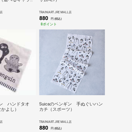
ーマウス
L店
TRAINIART JRE MALL店
880
円 (税込)
8ポイント
ギン ハンドタオ
Suicaのペンギン 手ぬぐいハン
なかよし）
カチ（スポーツ）
L店
TRAINIART JRE MALL店
880
円 (税込)