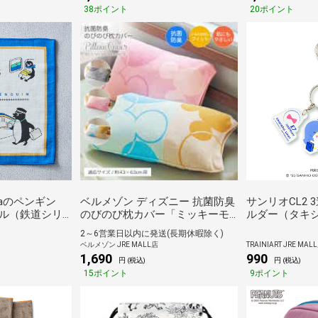
38ポイント
20ポイント
caのペンギン
ベルメゾン ディズニー 抗菌防臭
サンリオCL2
ル（鉄道シリ
のびのび枕カバー「ミッキーモ
ルダー（タキシ
チーフ」 グレー系
2～6営業日以内に発送(長期休暇除く)
ベルメゾン JRE MALL店
TRAINIART JRE MAL
1,690
990
円 (税込)
円 (税込)
15ポイント
9ポイント