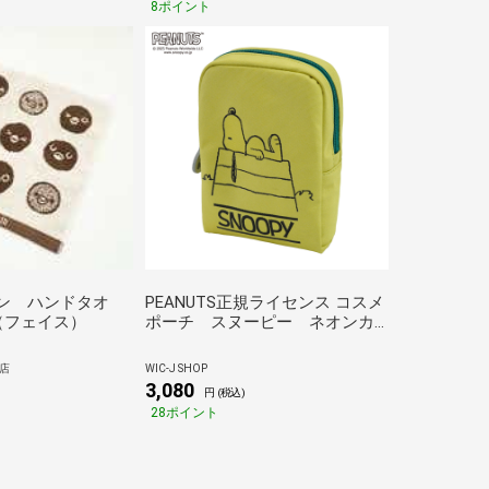
8ポイント
ギン ハンドタオ
PEANUTS正規ライセンス コスメ
（フェイス）
ポーチ スヌーピー ネオンカ
ラー柄 コスメポーチ プレゼント
PNDW1631 イエロー
L店
WIC-J SHOP
3,080
円 (税込)
28ポイント