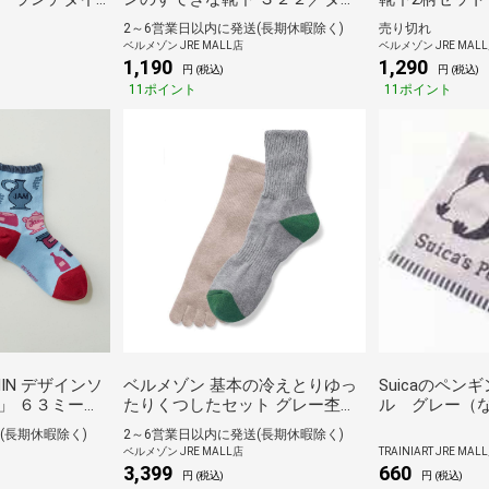
ヤ(シースルータイプ) 22.5～24.5
ター） ミッキ
2～6営業日以内に発送(長期休暇除く)
売り切れ
ベルメゾン JRE MALL店
ベルメゾン JRE MAL
1,190
1,290
円 (税込)
円 (税込)
11ポイント
11ポイント
IN デザインソ
ベルメゾン 基本の冷えとりゆっ
Suicaのペン
」 ６３ミーサ
たりくつしたセット グレー杢＆
ル グレー（
ルー丈)
ベージュ杢 22～24
(長期休暇除く)
2～6営業日以内に発送(長期休暇除く)
ベルメゾン JRE MALL店
TRAINIART JRE MAL
3,399
660
円 (税込)
円 (税込)