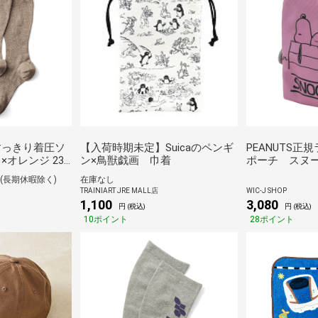
すっきり着圧ソ
【入荷時期未定】Suicaのペンギ
PEANUTS正
×オレンジ 23
ン×鳥獣戯画 巾着
ポーチ スヌ
ラー柄 コスメ
(長期休暇除く)
在庫なし
PNDW1631 
TRAINIART JRE MALL店
WIC-J SHOP
1,100
3,080
円 (税込)
円 (税込)
10ポイント
28ポイント