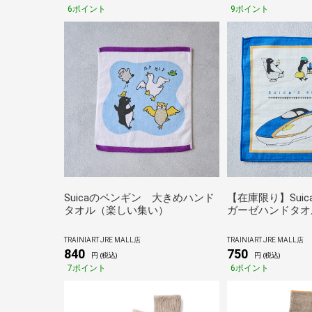
6ポイント
9ポイント
Suicaのペンギン 大きめハンド
【在庫限り】Sui
タオル（楽しい集い）
ガーゼハンドタオ
ーズ・かがやき）
TRAINIART JRE MALL店
TRAINIART JRE MALL店
840
750
円 (税込)
円 (税込)
7ポイント
6ポイント