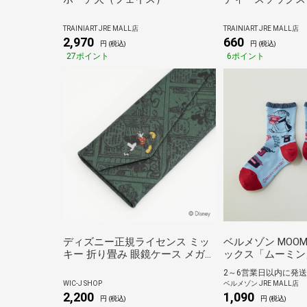
ム
TRAINIART JRE MALL店
TRAINIART JRE MALL店
2,970
660
円 (税込)
円 (税込)
27ポイント
6ポイント
ディズニー正規ライセンス ミッ
ベルメゾン MOOM
キー 折り畳み 眼鏡ケース メガネ
ックス「ムーミン
ケース スリム プレゼント
のお手伝い(ローク
2～6営業日以内に発送
DSDW1442 緑
WIC-J SHOP
ベルメゾン JRE MALL店
2,200
1,090
円 (税込)
円 (税込)