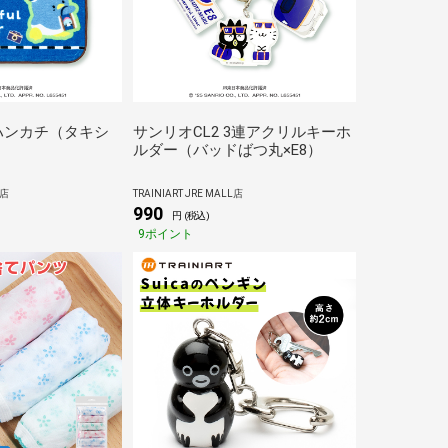
 ハンカチ（タキシ
サンリオCL2 3連アクリルキーホ
ルダー（バッドばつ丸×E8）
L店
TRAINIART JRE MALL店
990
円 (税込)
9ポイント