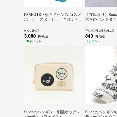
PEANUTS正規ライセンス コスメ
【在庫限り】Sui
ポーチ スヌーピー ネオンカ
大きめハンドタオ
ラー柄 コスメポーチ プレゼント
ス）
PNDW1631 青
WIC-J SHOP
TRAINIART JRE MALL店
3,080
840
円 (税込)
円 (税込)
28ポイント
7ポイント
Suicaのペンギン 刺繍ボックス
Suicaのペンギ
ポーチ大（フェイス）
ディースソックス