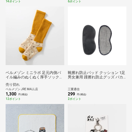
14ポイント
6ポイント
ベルメゾン ミニラボ 足元内側パ
靴擦れ防止パッド クッション 1足
イル編みのぬくぬく厚手ソックス
男女兼用 踵擦れ防止グッズ パカ
愛らしさ 23～25cm
パカ改善 靴サイズ調整 柔らか テ
売り切れ
ープ 貼る 肉厚 パンプス ヒール ス
ベルメゾン JRE MALL店
三重通信
ニーカー
1,300
299
円 (税込)
円 (税込)
12ポイント
2ポイント