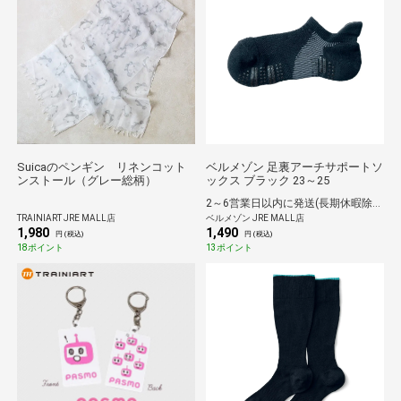
Suicaのペンギン リネンコット
ベルメゾン 足裏アーチサポートソ
ンストール（グレー総柄）
ックス ブラック 23～25
2～6営業日以内に発送(長期休暇除く)
TRAINIART JRE MALL店
ベルメゾン JRE MALL店
1,980
1,490
円 (税込)
円 (税込)
18ポイント
13ポイント