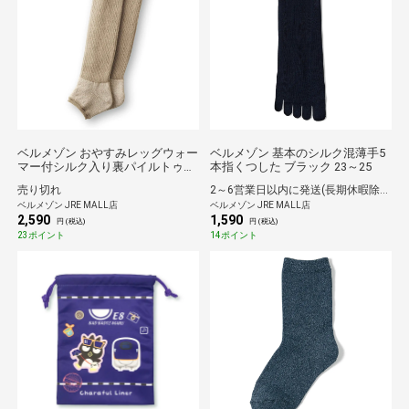
ベルメゾン おやすみレッグウォー
ベルメゾン 基本のシルク混薄手5
マー付シルク入り裏パイルトゥレ
本指くつした ブラック 23～25
ス ベージュ
売り切れ
2～6営業日以内に発送(長期休暇除く)
ベルメゾン JRE MALL店
ベルメゾン JRE MALL店
2,590
1,590
円 (税込)
円 (税込)
23ポイント
14ポイント