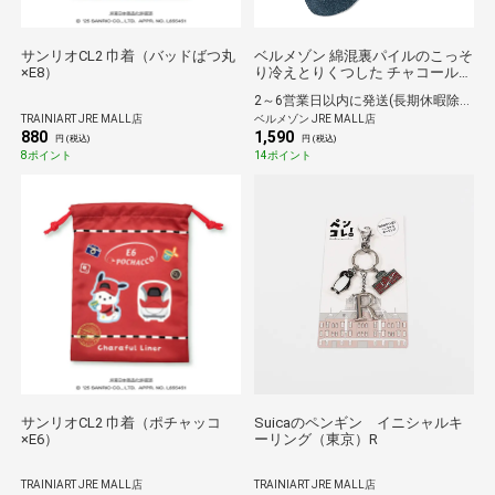
サンリオCL2 巾着（バッドばつ丸
ベルメゾン 綿混裏パイルのこっそ
×E8）
り冷えとりくつした チャコールグ
レー 23～25
2～6営業日以内に発送(長期休暇除く)
TRAINIART JRE MALL店
ベルメゾン JRE MALL店
880
1,590
円 (税込)
円 (税込)
8ポイント
14ポイント
サンリオCL2 巾着（ポチャッコ
Suicaのペンギン イニシャルキ
×E6）
ーリング（東京）R
TRAINIART JRE MALL店
TRAINIART JRE MALL店