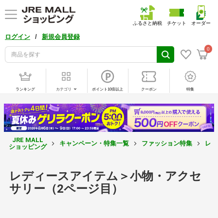
ふるさと納税
チケット
オーダー
/
ログイン
新規会員登録
0
ランキング
カテゴリ
ポイント10倍以上
クーポン
特集
JRE MALL
キャンペーン・特集一覧
ファッション特集
レデ
ショッピング
レディースアイテム＞小物・アクセ
サリー（2ページ目）