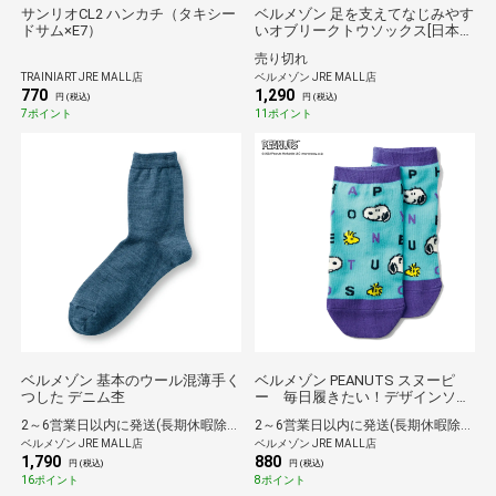
サンリオCL2 ハンカチ（タキシー
ベルメゾン 足を支えてなじみやす
ドサム×E7）
いオブリークトウソックス[日本
製] チャコール ２３～２５cm
売り切れ
TRAINIART JRE MALL店
ベルメゾン JRE MALL店
770
1,290
円 (税込)
円 (税込)
7ポイント
11ポイント
ベルメゾン 基本のウール混薄手く
ベルメゾン PEANUTS スヌーピ
つした デニム杢
ー 毎日履きたい！デザインソッ
クス Ｓ１ロゴ
2～6営業日以内に発送(長期休暇除く)
2～6営業日以内に発送(長期休暇除く)
ベルメゾン JRE MALL店
ベルメゾン JRE MALL店
1,790
880
円 (税込)
円 (税込)
16ポイント
8ポイント