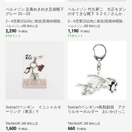
ベルメゾン 足裏めきめき足袋靴下
ベルメゾン 竹久夢二 大正モダン
グレー 23～25
のすてきな靴下 Ｓ２０／さんかく
(綿混タイプ) 22.5～24.5
2～6営業日以内に発送(長期休暇除く)
2～6営業日以内に発送(長期休暇除く)
ベルメゾン JRE MALL店
ベルメゾン JRE MALL店
2,290
1,190
円 (税込)
円 (税込)
21ポイント
11ポイント
Suicaのペンギン イニシャルキ
Suicaのペンギン×鳥獣戯画 アク
ーリング（東京）Y
リルキーホルダー おいかけっこ
TRAINIART JRE MALL店
TRAINIART JRE MALL店
1,600
660
円 (税込)
円 (税込)