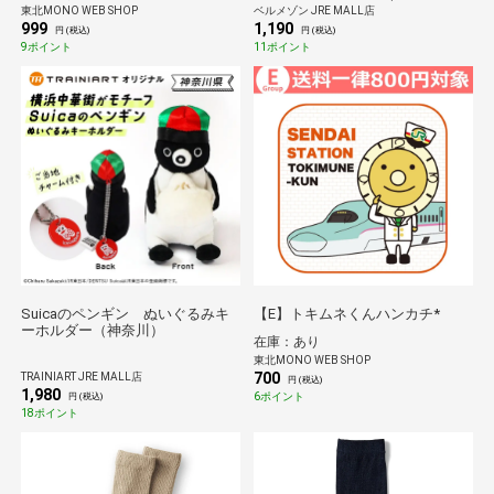
東北MONO WEB SHOP
ベルメゾン JRE MALL店
999
1,190
円 (税込)
円 (税込)
9ポイント
11ポイント
Suicaのペンギン ぬいぐるみキ
【E】トキムネくんハンカチ*
ーホルダー（神奈川）
在庫：あり
東北MONO WEB SHOP
700
TRAINIART JRE MALL店
円 (税込)
1,980
6ポイント
円 (税込)
18ポイント