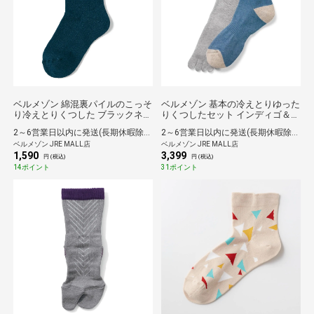
ベルメゾン 綿混裏パイルのこっそ
ベルメゾン 基本の冷えとりゆった
り冷えとりくつした ブラックネイ
りくつしたセット インディゴ＆グ
ビー 23～25
レー杢 22～24
2～6営業日以内に発送(長期休暇除く)
2～6営業日以内に発送(長期休暇除く)
ベルメゾン JRE MALL店
ベルメゾン JRE MALL店
1,590
3,399
円 (税込)
円 (税込)
14ポイント
31ポイント