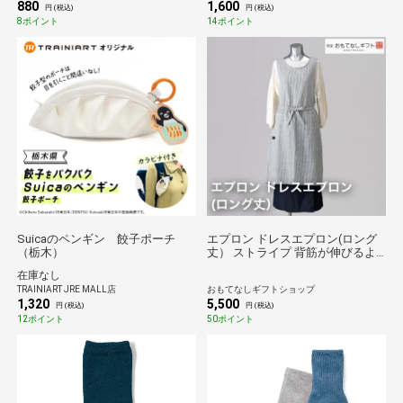
880
1,600
円 (税込)
円 (税込)
8ポイント
14ポイント
Suicaのペンギン 餃子ポーチ
エプロン ドレスエプロン(ロング
（栃木）
丈） ストライプ 背筋が伸びるよ
うなシルエット（A-1） おもてな
在庫なし
しギフト
TRAINIART JRE MALL店
おもてなしギフトショップ
1,320
5,500
円 (税込)
円 (税込)
12ポイント
50ポイント