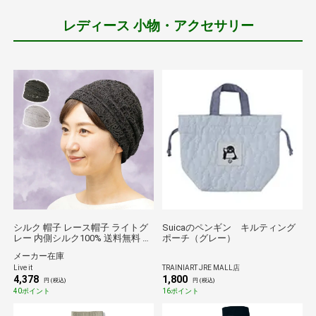
レディース 小物・アクセサリー
シルク 帽子 レース帽子 ライトグ
Suicaのペンギン キルティング
レー 内側シルク100% 送料無料 髪
ポーチ（グレー）
に優しい 蒸れない メッシュ 室内
メーカー在庫
帽子 外出用 医療用帽子 白髪隠し
Live it
TRAINIART JRE MALL店
薄毛隠し ケア帽子 洗える 上品 伸
4,378
1,800
縮 JREポイント消化 ギフト 贈り
円 (税込)
円 (税込)
物
40ポイント
16ポイント