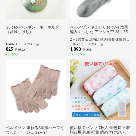
Suicaのペンギン キーホルダー
ベルメゾン 冷えとりおでかけ2重
（宮城こけし）
編みくつした アッシュ杢 23～25
2～6営業日以内に発送(長期休暇除く)
TRAINIART JRE MALL店
ベルメゾン JRE MALL店
825
1,890
円 (税込)
円 (税込)
7ポイント
17ポイント
ベルメゾン 重ねる5本指ハーフく
使い捨てパンツ 7枚入 個包装 下着
つした ベージュ 22～24
旅行用 純綿 軽量 締め付けない 滅