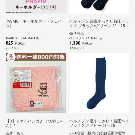
PASMO キーホルダー（フェイ
ベルメゾン 綿混すっきり着圧ソッ
ス）
クス ブラック×グリーン 23～25
売り切れ
TRAINIART JRE MALL店
ベルメゾン JRE MALL店
825
1,390
円 (税込)
円 (税込)
7ポイント
12ポイント
【B】タオルハンカチ（つがにゃ
ベルメゾン 足すっきり！着圧ハイ
ん）*
ソックス ネイビー 23～25
在庫：あり
2～6営業日以内に発送(長期休暇除く)