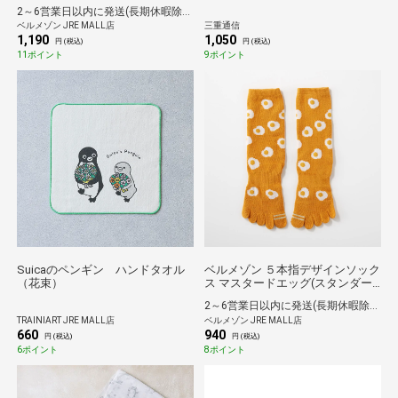
菌処理済 ペーパーショーツ 不織
2～6営業日以内に発送(長期休暇除く)
布 レディース 女性 妊娠 産後 出張
ベルメゾン JRE MALL店
三重通信
病院 入院 介護 災害用
1,190
1,050
円 (税込)
円 (税込)
11ポイント
9ポイント
Suicaのペンギン ハンドタオル
ベルメゾン ５本指デザインソック
（花束）
ス マスタードエッグ(スタンダー
ド丈)
2～6営業日以内に発送(長期休暇除く)
TRAINIART JRE MALL店
ベルメゾン JRE MALL店
660
940
円 (税込)
円 (税込)
6ポイント
8ポイント