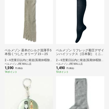
ベルメゾン 基本のシルク混薄手5
ベルメゾン リフレッグ着圧デザイ
本指くつした オリーブ 23～25
ンハイソックス［日本製］ ミニダ
イヤ柄 23～25
2～6営業日以内に発送(長期休暇除く)
2～6営業日以内に発送(長期休暇除く)
ベルメゾン JRE MALL店
ベルメゾン JRE MALL店
1,590
1,490
円 (税込)
円 (税込)
14ポイント
13ポイント