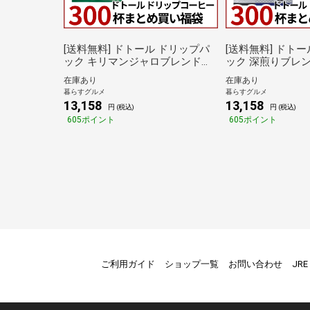
[送料無料] ドトール ドリップパ
[送料無料] ドトール ドリップパ
ック キリマンジャロブレンド
ック 深煎りブレンド
300杯分 まとめ買い福袋 7g×100
とめ買い福袋 6.5g
在庫あり
在庫あり
袋×3箱 【4～5営業日以内に出
【4～5営業日以内
暮らすグルメ
暮らすグルメ
荷】 ブラックコーヒー 珈琲 ハン
ックコーヒー 珈
13,158
13,158
円 (税込)
円 (税込)
ドドリップ ドリップパック 倉庫
プ ドリップパック
605ポイント
605ポイント
C
ご利用ガイド
ショップ一覧
お問い合わせ
JR