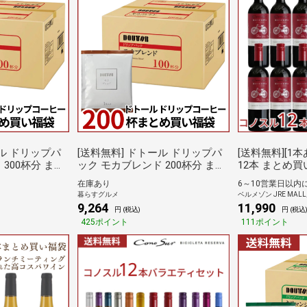
[送料無料] ドトール ドリップパ
[送料無料][1本
300杯分 まと
ック モカブレンド 200杯分 まと
12本 まとめ
め買い福袋 7g×100袋×2箱 【4～
ビシクレタ・レ
在庫あり
6～10営業日以内
荷】 ブラックコ
5営業日以内に出荷】 ブラックコ
ネ・ソーヴィニ
暮らすグルメ
ベルメゾン JRE MAL
ドドリップ ドリ
ーヒー 珈琲 ハンドドリップ ドリ
ゾン グルメ 赤
9,264
11,990
円 (税込)
円 (税込
ップパック 倉庫C
ボディ
425ポイント
111ポイント