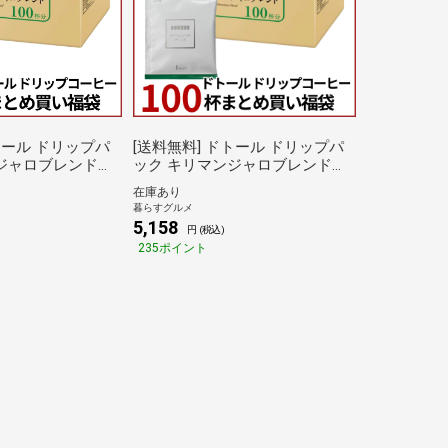
[送料無料] ドトール ドリップパ
ジャロブレンド
ック キリマンジャロブレンド
買い福袋 7g×100
100杯分 まとめ買い福袋 7g×100
在庫あり
5営業日以内に出
袋×1箱 【4～5営業日以内に出
暮らすグルメ
コーヒー 珈琲 ハン
荷】 ブラックコーヒー 珈琲 ハン
5,158
円 (税込)
リップパック 倉庫
ドドリップ ドリップパック 倉庫
235ポイント
C