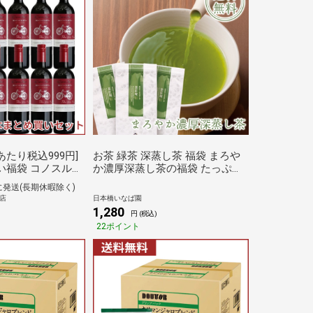
あたり税込999円]
お茶 緑茶 深蒸し茶 福袋 まろや
買い福袋 コノスル
か濃厚深蒸し茶の福袋 たっぷり3
ゼルバ カベル
袋 70g 3袋 一番茶 採算度外視 メ
に発送(長期休暇除く)
ヨン 12本 ベルメ
ール便送料無料
L店
日本橋いなば園
ワイン 辛口 フル
1,280
)
円 (税込)
22ポイント