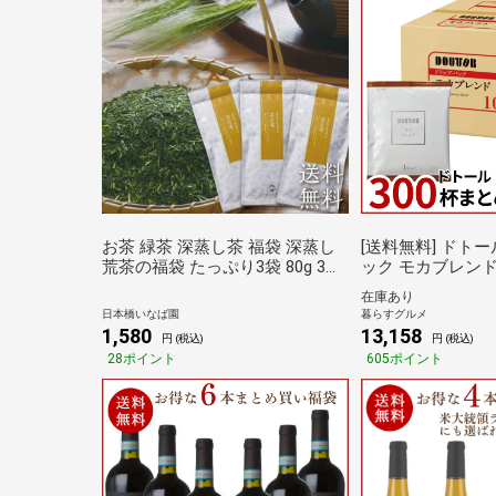
お茶 緑茶 深蒸し茶 福袋 深蒸し
[送料無料] ドトール ドリップパ
荒茶の福袋 たっぷり3袋 80g 3袋
ック モカブレンド 
採算度外視 メール便送料無料
め買い福袋 7g×100袋×3箱 【4～
在庫あり
5営業日以内に出
日本橋いなば園
暮らすグルメ
ーヒー 珈琲 ハン
1,580
13,158
円 (税込)
円 (税込)
ップパック 倉庫C
28ポイント
605ポイント