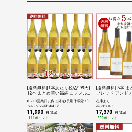
[送料無料][1本あたり税込999円]
[送料無料] 5本 
12本 まとめ買い福袋 コノスル
ブレッド アンド 
ビシクレタ・レゼルバ シャルド
ネ 750ml 5本 
6～10営業日以内に発送(長期休暇除く)
在庫あり
ネ 12本 辛口 ベルメゾン グルメ
～4営業日以内に出
ベルメゾン JRE MALL店
暮らすグルメ
白ワイン
リカ 白ワイン白 お誕生日 お祝い
11,990
17,370
円 (税込)
円 (税込)
[常温][3～4営業日
111ポイント
800ポイント
倉庫A