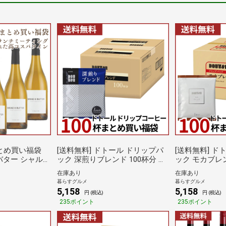
まとめ買い福袋
[送料無料] ドトール ドリップパ
[送料無料] ドトール ドリップパ
バター シャルド
ック 深煎りブレンド 100杯分 ま
ック モカブレン
セット［常温］【3
とめ買い福袋 6.5g×100袋×1箱
め買い福袋 7g×100袋×1箱 【4～
在庫あり
在庫あり
荷】[W] アメ
【4～5営業日以内に出荷】 ブラ
5営業日以内に
暮らすグルメ
暮らすグルメ
ックコーヒー 珈琲 ハンドドリッ
ーヒー 珈琲 
5,158
5,158
円 (税込)
円 (税込)
以内に出荷][W]
プ ドリップパック 倉庫C
ップパック 倉
235ポイント
235ポイント