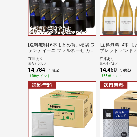
[送料無料] 6本まとめ買い福袋 フ
[送料無料] 4本 
ァンティーニ ファルネーゼ カサ
ブレッド アンド 
ーレ・ヴェッキオ モンテプルチ
ネ 750ml 4本 
在庫あり
在庫あり
ャーノ ダブルッツォ 6本セット
～4営業日以内に出
暮らすグルメ
暮らすグルメ
[W] イタリア 赤ワイン まとめ買
リカ 白ワイン
14,784
14,450
円 (税込)
円 (税込)
い お誕生日 お祝い[常温][3～4営
680ポイント
665ポイント
業日以内に出荷][W]倉庫A