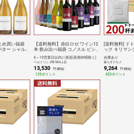
まとめ買い福袋
【送料無料】赤白ロゼ ワイン12
[送料無料] ドトール ドリップパ
バター シャルド
本 飲み比べ福袋 コノスル ビシク
ック キリマン
セット［常温］【3
レタ・レゼルバ 飲み比べ12品種
200杯分 まとめ
6～10営業日以内に発送(長期休暇除く)
在庫あり
荷】[W]アメ
セット グルメ ベルメゾン
袋×2箱 【4～
ベルメゾン JRE MALL店
暮らすグルメ
荷】 ブラック
13,530
9,264
円 (税込)
円 (税込)
ドドリップ ド
125ポイント
425ポイント
C