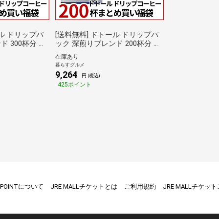
[送料無料] ドトール ドリップパ
 300杯分 ま
ック 深煎りブレンド 200杯分 ま
×100袋×3箱
とめ買い福袋 6.5g×100袋×2箱
在庫あり
に出荷】 ブラ
【4～5営業日以内に出荷】 ブラ
暮らすグルメ
琲 ハンドドリッ
ックコーヒー 珈琲 ハンドドリッ
9,264
円 (税込)
 倉庫C
プ ドリップパック 倉庫C
425ポイント
E POINTについて
JRE MALLチケットとは
ご利用規約
JRE MALLチケッ