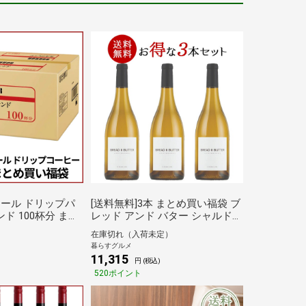
[送料無料]3本 まとめ買い福袋 ブ
ド 100杯分 まと
レッド アンド バター シャルドネ
750ml 3本 セット［常温］【3～4
在庫切れ（入荷未定）
出荷】 ブラックコ
営業日以内に出荷】[W]アメリカ
暮らすグルメ
ハンドドリップ ドリ
白ワイン白 お誕生日 お祝い[常
11,315
円 (税込)
庫C
温][3～4営業日以内に出荷][W]倉
520ポイント
庫A