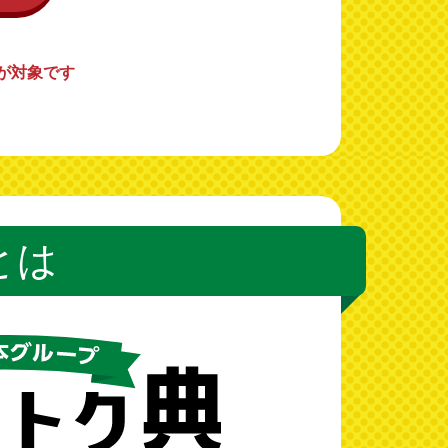
まが対象です
とは