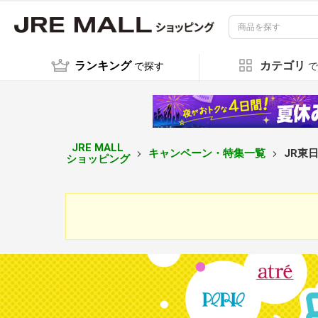
ランキング
カテゴリ
で探す
で
JRE MALL
キャンペーン・特集一覧
JR東
ショッピング
JR
東日
本グ
ルー
プ選
べ
る