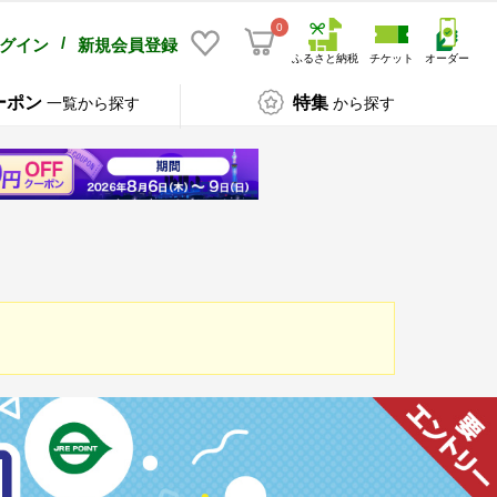
0
/
グイン
新規会員登録
ふるさと納税
チケット
オーダー
ーポン
特集
一覧から探す
から探す