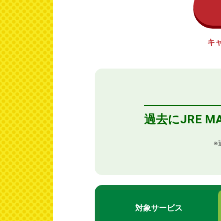
キ
過去にJRE
※
対象サービス