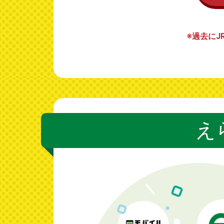
※過去にJ
え