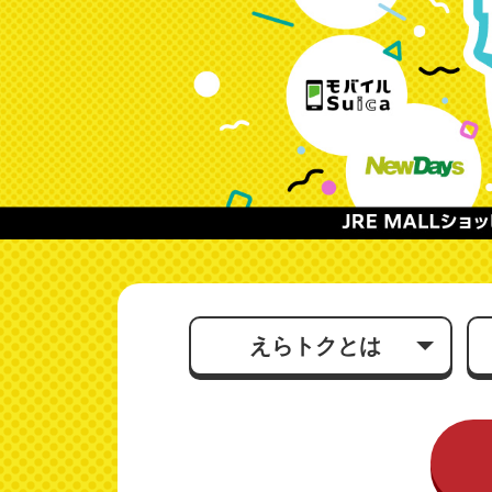
ト
ク典
キ
ャ
ン
ペー
ン
（え
ら
ト
ク）
えらトクとは