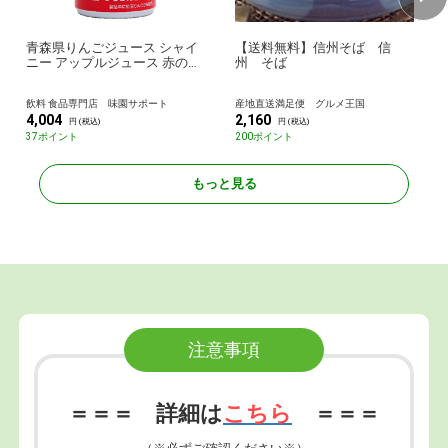
青森県りんごジュース シャイ
【送料無料】信州そば 信
ニー アップルジュース 赤のね
州 そば
ぶた 190g缶×24本入| 送料無料
りんごジュース 濃縮還元 果汁
飲料 食品専門店 味園サポート
産地直送満足便 グルメ王国
100%
4,004
2,160
円 (税込)
円 (税込)
37ポイント
200ポイント
もっと見る
注意事項
＝＝＝ 詳細は
こちら
＝＝＝