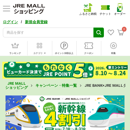
ふるさと納税
チケット
オーダー
/
ログイン
新規会員登録
0
ランキング
カテゴリ
ポイント10倍以上
クーポン
特集
JRE MALL
キャンペーン・特集一覧
JRE BANK×JRE MA
ショッピング
J
R
E
B
A