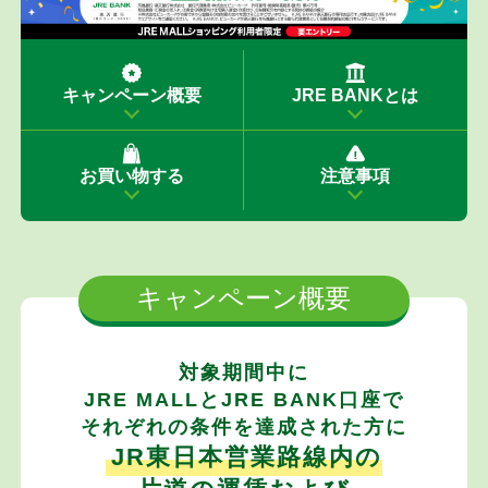
N
K
×
キャンペーン概要
JRE BANKとは
J
R
E
お買い物する
注意事項
M
A
L
L
キャンペーン概要
タ
イ
ア
対象期間中に
ッ
JRE MALLとJRE BANK口座で
プ
それぞれの条件を達成された方に
キ
JR東日本営業路線内の
ャ