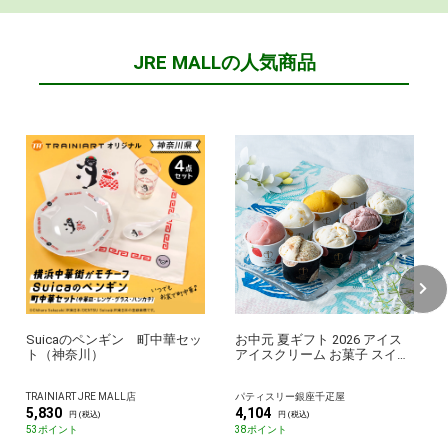
JRE MALLの人気商品
Suicaのペンギン 町中華セッ
お中元 夏ギフト 2026 アイス
ト（神奈川）
アイスクリーム お菓子 スイー
ツ 贈り物 ギフト 千疋屋 パテ
ィスリー銀座千疋屋 銀座プレ
TRAINIART JRE MALL店
パティスリー銀座千疋屋
ミアムアイス＆ソルベ8個
5,830
4,104
円 (税込)
円 (税込)
53ポイント
38ポイント