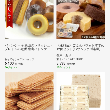
バトンケーキ 葉山のレリッシュ・
《送料込》ごえんバウムおすすめ
プレインの定番 葉山バトンケーキ
12個セット(バウムラボ樹楽里)
５本と葉山焼きドーナツ５個のハ
在庫：あり
ーフセット おもてなしギフト
おもてなしギフトショップ
東北MONO WEB SHOP
6,100
5,538
円 (税込)
円 (税込)
56ポイント
102ポイント