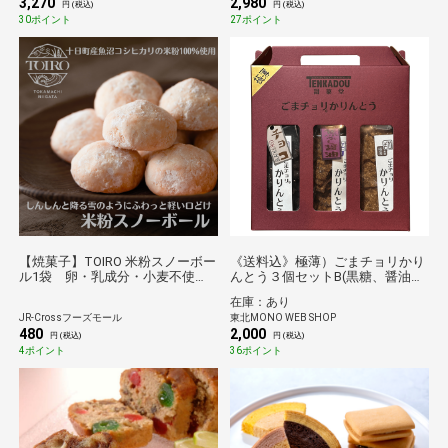
3,270
2,980
ポイント消化 お茶請け
円 (税込)
円 (税込)
30ポイント
27ポイント
【焼菓子】TOIRO 米粉スノーボー
《送料込》極薄）ごまチョリかり
ル1袋 卵・乳成分・小麦不使
んとう３個セットB(黒糖、醤油、
用 十日町産魚沼コシヒカリの米
チョコ)【都の杜・仙台】
在庫：あり
粉100％使用 十日町すこやかフ
JR-Crossフーズモール
東北MONO WEB SHOP
ァクトリー スノーボールクッキ
480
2,000
ー ブールドネージュ ポルボロ
円 (税込)
円 (税込)
ーネ お土産 プチギフト ほろ
4ポイント
36ポイント
ほろ食感