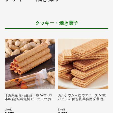
クッキー・焼き菓子
千葉県産 落花生 落下巻 62本 (31
カルシウム＋鉄 ウエハース 60枚
本×2箱) 送料無料 ピーナッツ お菓
バニラ味 個包装 業務用 栄養機能
子 スティック せんべい 個包装 焼
食品 子供 お年寄り 骨 鉄分 補給
き菓子 国産 小麦 卵 使用 詰め合わ
健康 おやつ お菓子 国産 まとめ買
Live it
Live it
せ 大容量 手土産 お取り寄せ JRE
い 送料無料 JREポイント消化