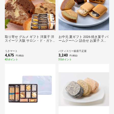
取り寄せ グルメ ギフト 洋菓子 洋
お中元 夏ギフト 2026 焼き菓子 バ
スイーツ 大阪 サロン・ド・ガト
ームクーヘン 詰合せ お菓子 スイ
ー・アンジュ 焼き菓子アソートセ
ーツ 贈り物 ギフト 千疋屋 パティ
ット 16個入
スリー銀座千疋屋 銀座ガトーセレ
うさマート
パティスリー銀座千疋屋
クション
4,675
3,240
円 (税込)
円 (税込)
43ポイント
30ポイント