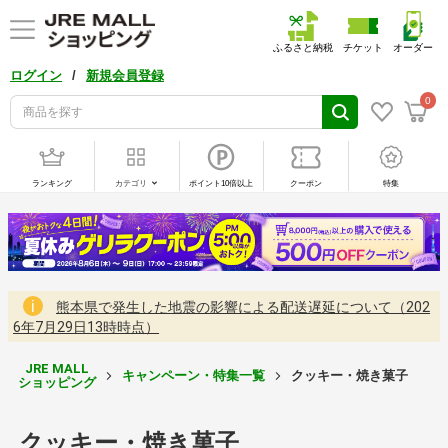
ふるさと納税
チケット
オーダー
/
ログイン
新規会員登録
0
ランキング
カテゴリ
ポイント10倍以上
クーポン
特集
熊本県で発生した地震の影響による配送遅延について（202
6年7月29日13時時点）
JRE MALL
キャンペーン・特集一覧
クッキー・焼き菓子
ショッピング
クッキー・焼き菓子