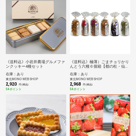
《送料込》小岩井農場グルメファ
《送料込》極薄）ごまチョリかり
ンクッキー4種セット
んとう六種６個箱【都の杜・仙
台】
在庫：あり
在庫：あり
東北MONO WEB SHOP
東北MONO WEB SHOP
2,920
2,968
円 (税込)
円 (税込)
54ポイント
54ポイント