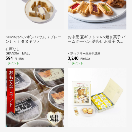
Suicaのペンギンバウム（プレー
お中元 夏ギフト 2026 焼き菓子 バ
ン）＜カタヌキヤ＞
ームクーヘン 詰合せ お菓子 スイ
ーツ 贈り物 ギフト 千疋屋 パティ
在庫なし
スリー銀座千疋屋 銀座３種のガト
GRANSTA MALL
パティスリー銀座千疋屋
ー詰合せ
594
3,240
円 (税込)
円 (税込)
5ポイント
30ポイント