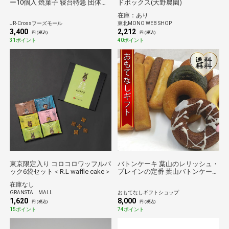
ー10個入 焼菓子 寝台特急 団体臨
ドボックス(大野農園)
時専用列車 鉄道 電車 カシオペ
在庫：あり
ア紀行 チョコ ブラウニー 贈答
JR-Crossフーズモール
東北MONO WEB SHOP
洋菓子 ギフト お取り寄せグル
3,400
2,212
メ 挨拶 御礼 お菓子 お祝
円 (税込)
円 (税込)
い
31ポイント
40ポイント
東京限定入り コロコロワッフルパ
バトンケーキ 葉山のレリッシュ・
ック6袋セット＜R.L waffle cake＞
プレインの定番 葉山バトンケーキ
８本と葉山焼きドーナツ６個のハ
在庫なし
ーフセット おもてなしギフト
GRANSTA MALL
おもてなしギフトショップ
1,620
8,000
円 (税込)
円 (税込)
15ポイント
74ポイント