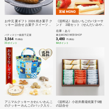
お中元 夏ギフト 2026 焼き菓子 ク
《送料込》仙台いちごのバターサ
ッキー 詰合せ お菓子 スイーツ 贈
ンド 2箱セット（せんだいみや
り物 ギフト 千疋屋 パティスリー
げ）
在庫：あり
銀座千疋屋 銀座ジェムクッキー
パティスリー銀座千疋屋
東北MONO WEB SHOP
15個
3,564
3,480
円 (税込)
円 (税込)
33ポイント
64ポイント
アニマルクッキー かわいいわんこ
《送料込》小岩井農場焼菓子5種
のクッキー わんこのバック入り
の詰合せ