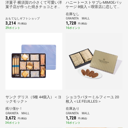
洋菓子 横須賀の小さくて可愛い洋
ハニートーストサブレMIMOEパッ
菓子店が作った焼きチョコとオラ
ケージ 8個入＜喫茶店に恋して。
ンジュ
＞
在庫なし
おもてなしギフトショップ
GRANSTA MALL
3,214
1,728
円 (税込)
円 (税込)
29ポイント
16ポイント
サンク デリス（5種 44個入）＜ヨ
ショコラバターミルフィーユ 20
ックモック＞
枚入＜LE FEUILLES＞
残り僅か！
在庫あり
GRANSTA MALL
GRANSTA MALL
3,672
1,728
円 (税込)
円 (税込)
34ポイント
16ポイント