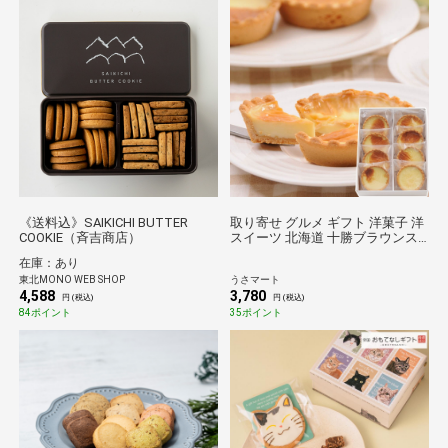
《送料込》SAIKICHI BUTTER
取り寄せ グルメ ギフト 洋菓子 洋
COOKIE（斉吉商店）
スイーツ 北海道 十勝ブラウンス
イス乳焼プリンタルト 8個入
在庫：あり
東北MONO WEB SHOP
うさマート
4,588
3,780
円 (税込)
円 (税込)
84ポイント
35ポイント