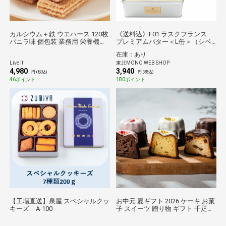
カルシウム＋鉄 ウエハース 120枚
《送料込》F01.ラスクフランス
バニラ味 個包装 業務用 栄養機能
プレミアムバター＜L缶＞（シベ
食品 子供 お年寄り 骨 鉄分 補給
ール）
在庫：あり
健康 おやつ お菓子 国産 まとめ買
Live it
東北MONO WEB SHOP
い 送料無料 JREポイント消化
4,980
3,940
円 (税込)
円 (税込)
46ポイント
180ポイント
【工場直送】泉屋 スペシャルクッ
お中元 夏ギフト 2026 ケーキ お菓
キーズ A-100
子 スイーツ 贈り物 ギフト 千疋屋
パティスリー銀座千疋屋 銀座プレ
ミアムフルーツカヌレ