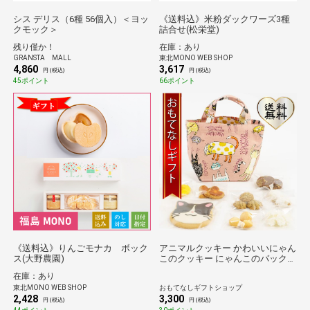
シス デリス（6種 56個入）＜ヨッ
《送料込》米粉ダックワーズ3種
クモック＞
詰合せ(松栄堂)
残り僅か！
在庫：あり
GRANSTA MALL
東北MONO WEB SHOP
4,860
3,617
円 (税込)
円 (税込)
45ポイント
66ポイント
《送料込》りんごモナカ ボック
アニマルクッキー かわいいにゃん
ス(大野農園)
このクッキー にゃんこのバック入
り おもてなしギフト
在庫：あり
東北MONO WEB SHOP
おもてなしギフトショップ
2,428
3,300
円 (税込)
円 (税込)