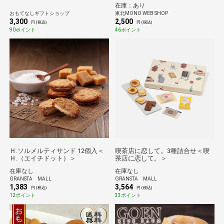
おもてなしギフト
在庫：あり
おもてなしギフトショップ
東北MONO WEB SHOP
3,300
2,500
円 (税込)
円 (税込)
90ポイント
46ポイント
Ｈ.ソルメルティサンド 12個入＜
喫茶店に恋して。3種詰合せ＜喫
Ｈ.（エイチドット）＞
茶店に恋して。＞
在庫なし
在庫なし
GRANSTA MALL
GRANSTA MALL
1,383
3,564
円 (税込)
円 (税込)
12ポイント
33ポイント