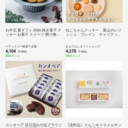
お中元 夏ギフト 2026 焼き菓子 ク
ねこちゃんクッキー 葉山のレリ
ッキー お菓子 スイーツ 贈り物 ギ
ッシュ・プレイン チャリティー
フト 千疋屋 パティスリー銀座千
付きネコちゃんクッキーセット
疋屋 銀座クッキー詰合せ
おもてなしギフト
パティスリー銀座千疋屋
おもてなしギフトショップ
4,104
4,270
円 (税込)
円 (税込)
38ポイント
39ポイント
カシオペア 笹川流れの塩ブラウニ
《送料込》りんごキャラメルサン