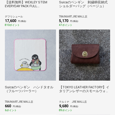
【送料無料】WEXLEY STEM
Suicaのペンギン 刺繍柄収納式
EVERYDAY PACK FULL
ショルダーバッグ（ベージュ）
CORDURA/BLACK
デフリシュール
TRAINIART JRE MALL店
17,600
5,170
円 (税込)
円 (税込)
810ポイント
47ポイント
Suicaのペンギン ハンドタオル
【TOKYO LEATHER FACTORY】イ
（フルーツパーラー）
タリアンレザーのスモールウォレ
ット/ダークブラウン
TRAINIART JRE MALL店
テルミナ JRE MALL店
660
9,680
円 (税込)
円 (税込)
6ポイント
89ポイント