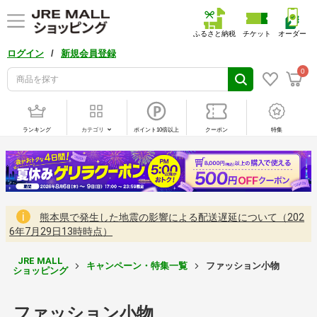
ふるさと納税
チケット
オーダー
/
ログイン
新規会員登録
0
ランキング
カテゴリ
ポイント10倍以上
クーポン
特集
熊本県で発生した地震の影響による配送遅延について（202
6年7月29日13時時点）
JRE MALL
キャンペーン・特集一覧
ファッション小物
ショッピング
ファッション小物