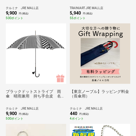
がひとつひとつ丁寧に作る傘
Tokyo noble＊
テルミナ JRE MALL店
TRAINIART JRE MALL店
9,900
5,940
円 (税込)
円 (税込)
500ポイント
55ポイント
ブラックドットストライプ 雨
【東京ノーブル】ラッピング料金
傘 晴雨兼用 持ち手合皮 名入
（長傘用）
れ刺繍あり／職人がひとつひとつ
丁寧に作る傘 Tokyo noble＊
テルミナ JRE MALL店
テルミナ JRE MALL店
9,900
440
円 (税込)
円 (税込)
500ポイント
4ポイント