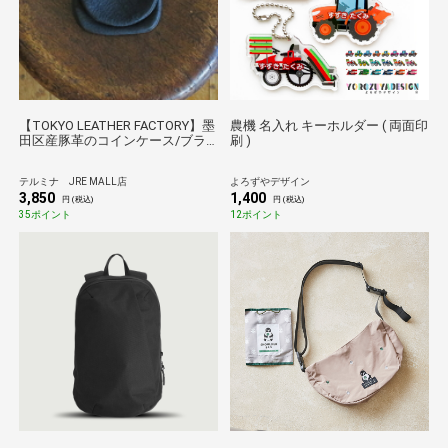
【TOKYO LEATHER FACTORY】墨
農機 名入れ キーホルダー ( 両面印
田区産豚革のコインケース/ブラ
刷 )
ック
テルミナ JRE MALL店
よろずやデザイン
3,850
1,400
円 (税込)
円 (税込)
35ポイント
12ポイント