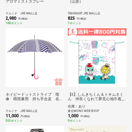
アロマミストスプレー
（山形）
テルミナ JRE MALL店
TRAINIART JRE MALL店
2,980
825
円 (税込)
円 (税込)
148ポイント
7ポイント
ネイビードットストライプ 雨
【E】しんきちくん＆トキムネく
傘 晴雨兼用 持ち手合皮 名入
ん 仲良くなれて夢見心地巾着_
れ刺繍あり／職人がひとつひとつ
新幹線総合車両センターPRキャラ
在庫：あり
丁寧に作る傘 Tokyo noble＊
クター*
テルミナ JRE MALL店
東北MONO WEB SHOP
11,000
1,000
円 (税込)
円 (税込)
555ポイント
9ポイント