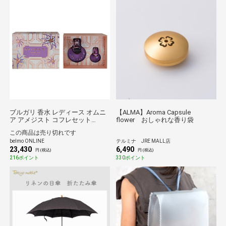
ブルガリ 香水 レディース オムニ
【ALMA】Aroma Capsule
ア アメジスト コフレセット
flower おしゃれな香り袋
24AW 100ml/15ml 香水 フレグラ
この商品は売り切れです
ンス BVLGARI 新品 未使用
belmo ONLINE
テルミナ JRE MALL店
23,430
6,490
円 (税込)
円 (税込)
216ポイント
330ポイント