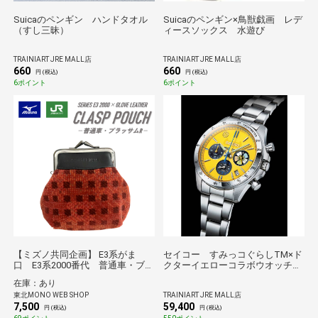
Suicaのペンギン ハンドタオル
Suicaのペンギン×鳥獣戯画 レデ
（すし三昧）
ィースソックス 水遊び
TRAINIART JRE MALL店
TRAINIART JRE MALL店
660
660
円 (税込)
円 (税込)
6ポイント
6ポイント
【ミズノ共同企画】 E3系がま
セイコー すみっコぐらしTM×ド
口 E3系2000番代 普通車・ブラ
クターイエローコラボウオッチ
ッサムR*
Mサイズ
在庫：あり
東北MONO WEB SHOP
TRAINIART JRE MALL店
7,500
59,400
円 (税込)
円 (税込)