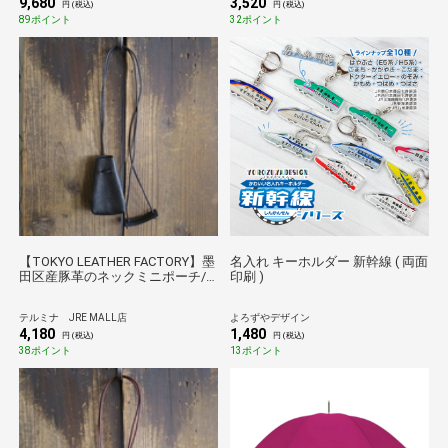
9,680
3,520
円 (税込)
円 (税込)
89ポイント
32ポイント
【TOKYO LEATHER FACTORY】墨
名入れ キーホルダー 新幹線 ( 両面
田区産豚革のネックミニポーチ/
印刷 )
ブラック
テルミナ JRE MALL店
よろずやデザイン
4,180
1,480
円 (税込)
円 (税込)
38ポイント
13ポイント