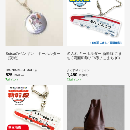
Suicaのペンギン キーホルダー
名入れ キーホルダー 新幹線 こま
（茨城）
ち ( 両面印刷 / E6系 / こまち (C) /
秋田新幹線 )
TRAINIART JRE MALL店
よろずやデザイン
825
1,480
円 (税込)
円 (税込)
7ポイント
13ポイント