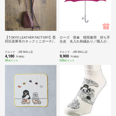
【TOKYO LEATHER FACTORY】墨
ローズ 雨傘 晴雨兼用 持ち手
田区産豚革のネックミニポーチ/
合皮 名入れ刺繍あり／職人がひ
ダークブラウン
とつひとつ丁寧に作る傘 Tokyo
noble＊
テルミナ JRE MALL店
テルミナ JRE MALL店
4,180
9,900
円 (税込)
円 (税込)
38ポイント
500ポイント