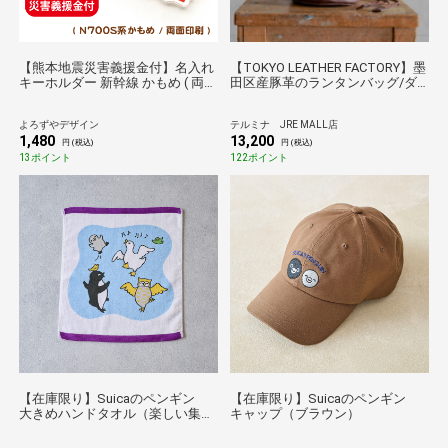
【熊本地震災害義援金付】名入れ
【TOKYO LEATHER FACTORY】墨
キーホルダー 新幹線 かもめ ( 両面
田区産豚革のランタンバッグ/ダ
印刷 / N700S / かもめ(H) / 西九州
ークブラウン
新幹線 )
よろずやデザイン
テルミナ JRE MALL店
1,480
13,200
円 (税込)
円 (税込)
13ポイント
122ポイント
【在庫限り】Suicaのペンギン
【在庫限り】Suicaのペンギン
大きめハンドタオル（楽しい集
キャップ（ブラウン）
い）