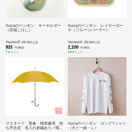
Suicaのペンギン キーホルダー
Suicaのペンギン レイヤーポー
（宮城こけし）
チ（フルーツパーラー）
TRAINIART JRE MALL店
TRAINIART JRE MALL店
825
2,200
円 (税込)
円 (税込)
7ポイント
20ポイント
マスタード 雨傘 晴雨兼用 持
Suicaのペンギン ロングTシャツ
ち手合皮 名入れ刺繍あり／職人
（犬と一緒・Ｌ）