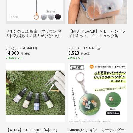
リネンの日傘 折傘 ブラウン 名
【MISTY LAYER】ＭＬ ハンドメ
入れ刺繍あり／職人がひとつひと
イドキット ミニリュック角
つ丁寧に作る傘 Tokyo noble＊
テルミナ JRE MALL店
テルミナ JRE MALL店
14,300
3,520
円 (税込)
円 (税込)
726ポイント
32ポイント
【ALMA】GOLF MIST(4本set)
Suicaのペンギン キーホルダー