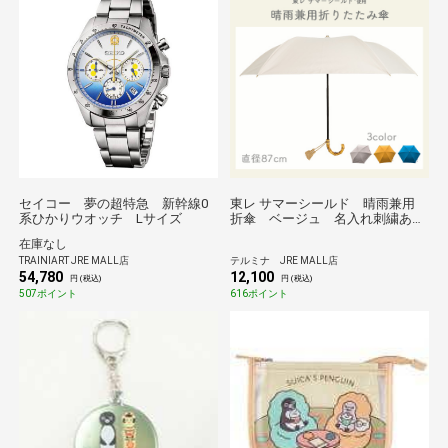
セイコー 夢の超特急 新幹線0
東レ サマーシールド 晴雨兼用
系ひかりウオッチ Lサイズ
折傘 ベージュ 名入れ刺繍あり
／職人がひとつひとつ丁寧に作る
在庫なし
傘 Tokyo noble＊
TRAINIART JRE MALL店
テルミナ JRE MALL店
54,780
12,100
円 (税込)
円 (税込)
507ポイント
616ポイント