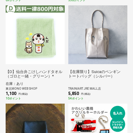
69ポイント
550ポイント
【D】仙台弁こけしハンドタオル
【在庫限り】Suicaのペンギン
（ゴロと一緒・グリーン）*
トートバッグ（シルバー）
在庫：あり
東北MONO WEB SHOP
TRAINIART JRE MALL店
1,100
5,850
円 (税込)
円 (税込)
10ポイント
54ポイント