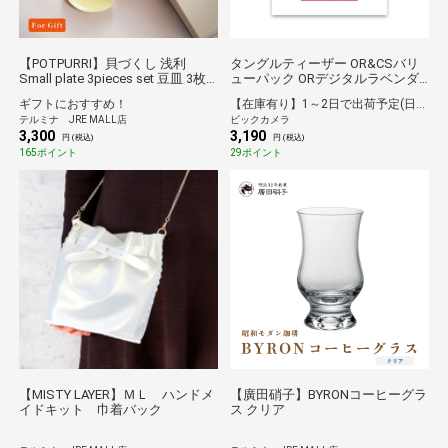
【POTPURRI】貝づくし 浅利
タングルティーザー OR&CSバリ
Small plate 3pieces set 豆皿 3枚
ューパック ORデジタルラベンダ
組
ー＆CSピンク＆ブラック
ギフトにおすすめ！
【在庫有り】1～2日で出荷予定(日付指定可)
テルミナ JRE MALL店
ビックカメラ
3,300
3,190
円 (税込)
円 (税込)
165ポイント
29ポイント
【MISTY LAYER】ＭＬ ハンドメ
【廣田硝子】BYRONコーヒーグラ
イドキット 巾着バック
ス クリア