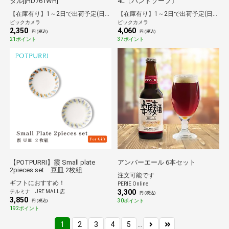
タル][HD761WH]
4L〔ハンドソープ〕
【在庫有り】1～2日で出荷予定(日付指定可)
【在庫有り】1～2日で出荷予定(日付指定可)
ビックカメラ
ビックカメラ
2,350
4,060
円 (税込)
円 (税込)
21ポイント
37ポイント
【POTPURRI】霞 Small plate
アンバーエール 6本セット
2pieces set 豆皿 2枚組
注文可能です
ギフトにおすすめ！
PERIE Online
3,300
テルミナ JRE MALL店
円 (税込)
3,850
30ポイント
円 (税込)
192ポイント
1
2
3
4
5
...