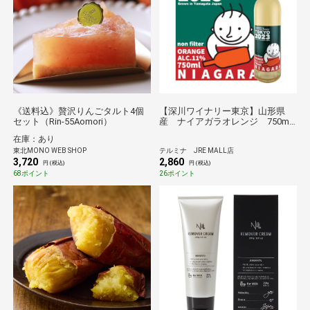
《送料込》贅沢りんごタルト4個
【深川ワイナリー東京】山形県
セット（Rin-55Aomori）
産 ナイアガラオレンジ 750ml
〈オレンジワイン、野生酵母発
在庫：あり
酵・補酸無し・無ろ過〉
東北MONO WEB SHOP
テルミナ JRE MALL店
3,720
2,860
円 (税込)
円 (税込)
68ポイント
26ポイント