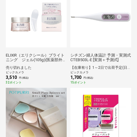
ELIXIR（エリクシール）ブライト
シチズン婦人体温計 予測・実測式
ニング ジェル(105g)(医薬部外
CTEB503L-E [実測＋予測式]
品)[パック・マスク]
売り切れました
【在庫有り】1～2日で出荷予定(日付指定可)
ビックカメラ
ビックカメラ
3,510
1,700
円 (税込)
円 (税込)
32ポイント
15ポイント