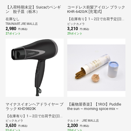
【入荷時期未定】Suicaのペンギ
コードレス前髪アイロン ブラック
ン 餃子皿（栃木）
KHR-6420/K [充電式]
在庫なし
【在庫有り】1～2日で出荷予定(日付指定可)
TRAINIART JRE MALL店
ビックカメラ
2,980
3,210
円 (税込)
円 (税込)
27ポイント
29ポイント
マイナスイオンヘアドライヤー ブ
【薫物屋香楽】【1ROI】Puddle
ラック KHD9820K
the sun ~ morning spice mix ~
【在庫有り】1～2日で出荷予定(日付指定可)
ビックカメラ
テルミナ JRE MALL店
3,630
2,200
円 (税込)
円 (税込)
33ポイント
20ポイント