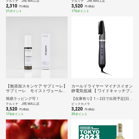
テルミナ JRE MALL店
テルミナ JRE MALL店
2,310
3,520
円 (税込)
円 (税込)
21ポイント
176ポイント
【無添加スキンケア サプミーレ】
カールドライヤー マイナスイオン
サプミーレ モイストヴェールク
静電気低減 【 ワイドキャッチブ
リーム 50ml
ラシ / ロールブローブラシ 付 】
簡易ラッピング可！
【在庫有り】1～2日で出荷予定(日付指定可)
軽量 ブラシ4方向調整可 冷温風 回
テルミナ JRE MALL店
ビックカメラ
転式コード ラク抜きプラグ ブラ
3,520
3,220
シ水洗い可 ブラック ブラック
円 (税込)
円 (税込)
TC365A-K
176ポイント
29ポイント