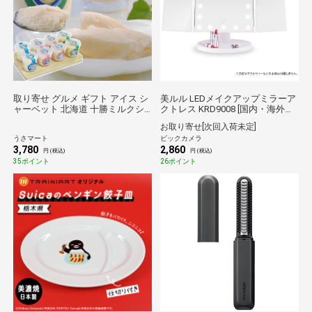
取り寄せ グルメ ギフト アイス シ
美ルル LEDメイクアップミラーア
ャーベット 北海道 十勝ミルクシ
クトレス KRD9008 [国内・海外対
ャーベット 8個入
応]
お取り寄せ[次回入荷未定]
うさマート
ビックカメラ
3,780
2,860
円 (税込)
円 (税込)
35ポイント
26ポイント