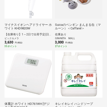
マイナスイオンヘアドライヤー ホ
Suicaのペンギン まんまる缶（マ
ワイト KHD9820W
ルーン）＜Caffarel＞
【在庫有り】1～2日で出荷予定(日付指定可)
在庫あり
ビックカメラ
GRANSTA MALL
3,630
3,000
円 (税込)
円 (税込)
33ポイント
27ポイント
体重計 ホワイト HD761WH [デジ
キレイキレイ ハンドソープ