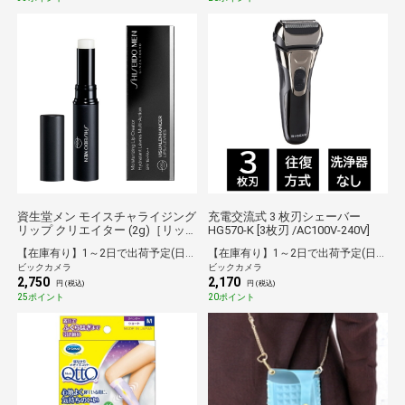
資生堂メン モイスチャライジング
充電交流式 3 枚刃シェーバー
リップ クリエイター (2g)［リッ
HG570-K [3枚刃 /AC100V-240V]
プクリーム］
【在庫有り】1～2日で出荷予定(日付指定可)
【在庫有り】1～2日で出荷予定(日付指定可)
ビックカメラ
ビックカメラ
2,750
2,170
円 (税込)
円 (税込)
25ポイント
20ポイント