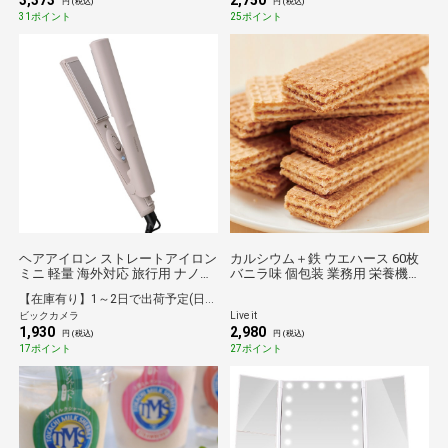
3,373
2,750
円 (税込)
円 (税込)
31ポイント
25ポイント
ヘアアイロン ストレートアイロン
カルシウム＋鉄 ウエハース 60枚
ミニ 軽量 海外対応 旅行用 ナノセ
バニラ味 個包装 業務用 栄養機能
ラミックコーティング 190℃ コン
食品 子供 お年寄り 骨 鉄分 補給
【在庫有り】1～2日で出荷予定(日付指定可)
パクト 持ち運び便利 グレージュ
健康 おやつ お菓子 国産 まとめ買
ビックカメラ
Live it
グレージュ TS120A-C
い 送料無料 JREポイント消化
1,930
2,980
円 (税込)
円 (税込)
17ポイント
27ポイント