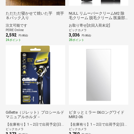
ただただ寝かせて焼いた芋 焼芋
NULL リムーバークリームM2 除
８パック入り
毛クリーム 脱毛クリーム 医薬部
外品 250g
注文可能です
お取り寄せ[次回入荷未定]
PERIE Online
ビックカメラ
2,592
3,036
円 (税込)
円 (税込)
24ポイント
28ポイント
Gillette（ジレット）プロシールド
ピタッとミラー 06ロングワイド
マニュアルホルダ－
MIR2-06
【在庫有り】1～2日で出荷予定(日付指定可)
【在庫有り】1～2日で出荷予定(日付指定可)
ビックカメラ
ビックカメラ