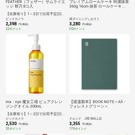
FEATHER（フェザー）サムライエ
プレミアムロールケーキ 特濃抹茶
ッジ 替刃 8コ入
360g 16cm 抹茶 ロールケーキ 生
クリーム ケーキ スイーツ 甘いも
【在庫有り】1～2日で出荷予定(日付指定可)
の デザート 洋菓子 ケーキバー ス
ビックカメラ
港ダイニングしおそう
イーツ 冷凍ケーキ 冷凍スイーツ
2,398
3,280
不揃い 送料無料 ギフト プレゼン
円 (税込)
円 (税込)
ト
22ポイント
30ポイント
ma：nyo 魔女工場 ピュアクレン
【渡邉製本】BOOK NOTE＜A5・
ジングオイル 200mL
フォレストグリーン＞
【在庫有り】1～2日で出荷予定(日付指定可)
ビックカメラ
テルミナ JRE MALL店
2,530
3,355
円 (税込)
円 (税込)
23ポイント
170ポイント