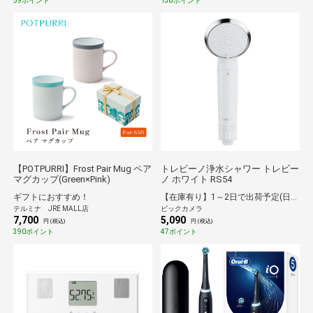
59ポイント
138ポイント
【POTPURRI】Frost Pair Mug ペア
トレビーノ浄水シャワー トレビー
マグカップ(Green×Pink)
ノ ホワイト RS54
ギフトにおすすめ！
【在庫有り】1～2日で出荷予定(日付指定可)
テルミナ JRE MALL店
ビックカメラ
7,700
5,090
円 (税込)
円 (税込)
390ポイント
47ポイント