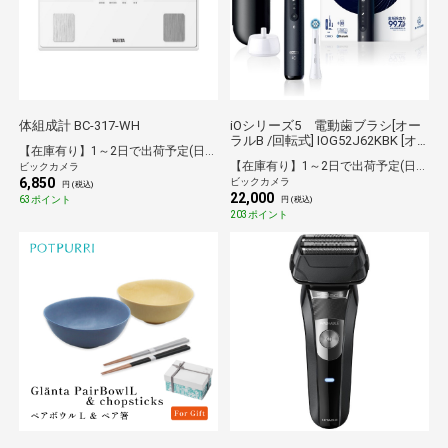
体組成計 BC-317-WH
iOシリーズ5 電動歯ブラシ[オー
ラルB /回転式] IOG52J62KBK [オ
【在庫有り】1～2日で出荷予定(日付指定可)
ーラルB /回転式]
【在庫有り】1～2日で出荷予定(日付指定可)
ビックカメラ
6,850
ビックカメラ
円 (税込)
22,000
63ポイント
円 (税込)
203ポイント