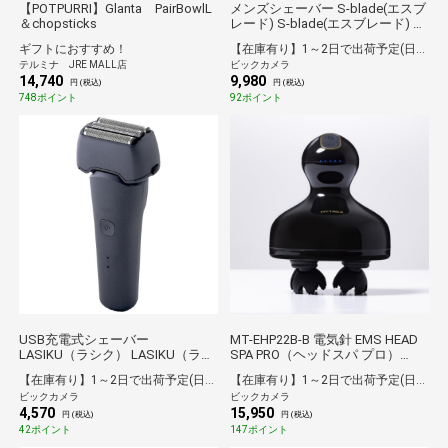
【POTPURRI】Glanta PairBowlL
メンズシェーバー S-blade(エスブ
＆chopsticks
レード) S-blade(エスブレード) ブ
ラック RMH-FR40B-B [4枚刃
ギフトにおすすめ！
【在庫有り】1～2日で出荷予定(日付指定可)
/AC100V-240V]
テルミナ JRE MALL店
ビックカメラ
14,740
9,980
円 (税込)
円 (税込)
748ポイント
92ポイント
USB充電式シェーバー
MT-EHP22B-B 電気針 EMS HEAD
LASIKU（ラシク） LASIKU（ラシ
SPA PRO（ヘッドスパ プロ）
ク） グレー ESY-K04-H [4枚刃
MYTREX（マイトレックス）
【在庫有り】1～2日で出荷予定(日付指定可)
【在庫有り】1～2日で出荷予定(日付指定可)
/AC100V-240V]
ビックカメラ
ビックカメラ
4,570
15,950
円 (税込)
円 (税込)
42ポイント
147ポイント