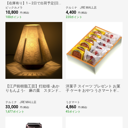
NS3136-81XA-CDP [マイクロバブ
ル
【在庫有り】1～2日で出荷予定(日付指定可)
ル機能]
ビックカメラ
テルミナ JRE MALL店
10,800
4,400
円 (税込)
円 (税込)
100ポイント
220ポイント
【江戸前樹脂工芸】灯紋様 -あか
洋菓子 スイーツ プレゼント お菓
りもんよう- 麻の葉 スタンド
子 ケーキ おやつ うさマートギフ
ライト
トオリジナル 名古屋土産 鬼まん
マドレーヌ・はちみつマドレーヌ
テルミナ JRE MALL店
うさマート
セット
33,000
4,860
円 (税込)
円 (税込)
1,677ポイント
45ポイント