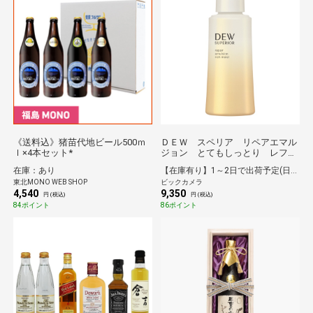
《送料込》猪苗代地ビール500ｍ
ＤＥＷ スペリア リペアエマル
ｌ×4本セット*
ジョン とてもしっとり レフィ
ル DEWスペリア
在庫：あり
【在庫有り】1～2日で出荷予定(日付指定可)
東北MONO WEB SHOP
ビックカメラ
4,540
9,350
円 (税込)
円 (税込)
84ポイント
86ポイント