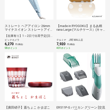
ストレート ヘアアイロン 26mm
【made in RYOGOKU】まるあ柄
マイナスイオン ストレートアイロ
rana Large (マルチケース）(キャ
ン 80~200℃(25段階調節) 立ち上
メル×ホワイト）
【在庫有り】1～2日で出荷予定(日付指定可)
がり約25秒 自動熱制御 温度メモ
ビックカメラ
テルミナ JRE MALL店
リー 温度ロック 自動電源OFF 海
6,270
7,920
外対応 elims パールブルー ブルー
円 (税込)
円 (税込)
TS550B-A
58ポイント
401ポイント
【廣田硝子】蓋ちょこ かまぼこ
ER511P-G バリカン グリーン [交流