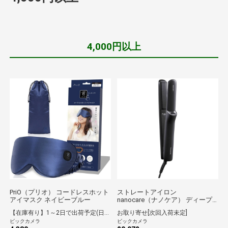
4,000円以上
PriO（プリオ） コードレスホット
ストレートアイロン
アイマスク ネイビーブルー
nanocare（ナノケア） ディープ
ネイビー EH-HN50-A [交流（コー
【在庫有り】1～2日で出荷予定(日付指定可)
お取り寄せ[次回入荷未定]
ド）式]
ビックカメラ
ビックカメラ