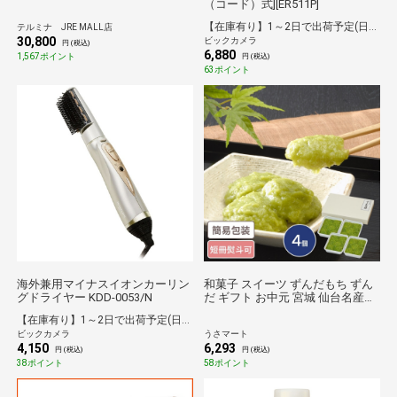
（コード）式][ER511P]
【在庫有り】1～2日で出荷予定(日付指定可)
テルミナ JRE MALL店
30,800
ビックカメラ
円 (税込)
6,880
1,567ポイント
円 (税込)
63ポイント
海外兼用マイナスイオンカーリン
和菓子 スイーツ ずんだもち ずん
グドライヤー KDD-0053/N
だ ギフト お中元 宮城 仙台名産ず
んだもち 4個入
【在庫有り】1～2日で出荷予定(日付指定可)
ビックカメラ
うさマート
4,150
6,293
円 (税込)
円 (税込)
38ポイント
58ポイント