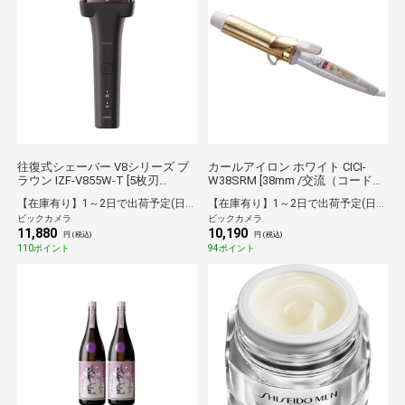
往復式シェーバー V8シリーズ ブ
カールアイロン ホワイト CICI-
ラウン IZF-V855W-T [5枚刃
W38SRM [38mm /交流（コード）
/AC100V-240V]
式][CICIW38SRM]
【在庫有り】1～2日で出荷予定(日付指定可)
【在庫有り】1～2日で出荷予定(日付指定可)
ビックカメラ
ビックカメラ
11,880
10,190
円 (税込)
円 (税込)
110ポイント
94ポイント