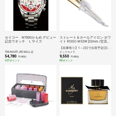
セイコー N700Sかもめ デビュー
ストレート＆カールアイロン ホワ
記念ウオッチ Ｌサイズ
イト RCISC-W32W [32mm /交流
（コード）式][RCISCW32]
【在庫有り】1～2日で出荷予定(日付指定可)
TRAINIART JRE MALL店
ビックカメラ
54,780
9,550
円 (税込)
円 (税込)
507ポイント
88ポイント