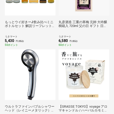
もっとウイ好きー♪飲み比べミニ
丸彦酒造 三重の寒梅 元帥 大吟醸
ボトルセット 解説リーフレット付
桐箱入 720ml 父の日 ギフト 日本
き 父の日 ギフト 2023 プレゼント
酒 清酒 地酒 大吟醸 お祝い 贈り物
洋酒 リキュール
うさマート
うさマート
5,430
6,580
円 (税込)
円 (税込)
50ポイント
60ポイント
ウルトラファインバブルシャワー
【GRASSE TOKYO】voyage アロ
ヘッド（レイニーメタリック）
マキャンドル / ハーバルカモミー