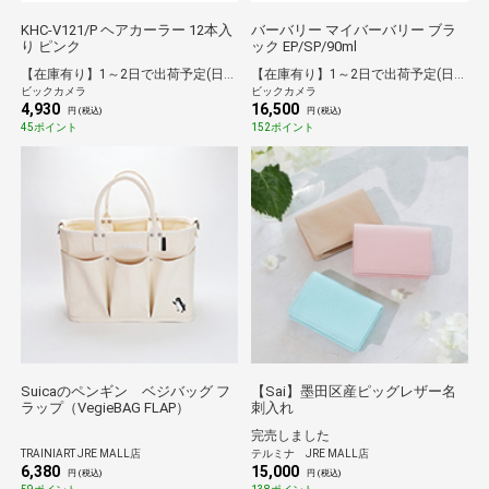
KHC-V121/P ヘアカーラー 12本入
バーバリー マイバーバリー ブラ
り ピンク
ック EP/SP/90ml
【在庫有り】1～2日で出荷予定(日付指定可)
【在庫有り】1～2日で出荷予定(日付指定可)
ビックカメラ
ビックカメラ
4,930
16,500
円 (税込)
円 (税込)
45ポイント
152ポイント
Suicaのペンギン ベジバッグ フ
【Sai】墨田区産ピッグレザー名
ラップ（VegieBAG FLAP）
刺入れ
完売しました
TRAINIART JRE MALL店
テルミナ JRE MALL店
6,380
15,000
円 (税込)
円 (税込)