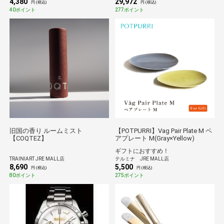
4,380
29,972
円 (税込)
円 (税込)
40ポイント
277ポイント
旧国の香り ルームミスト
【POTPURRI】Vag Pair Plate M ペ
【COQTEZ】
アプレート M(Gray×Yellow)
ギフトにおすすめ！
TRAINIART JRE MALL店
テルミナ JRE MALL店
8,690
5,500
円 (税込)
円 (税込)
80ポイント
275ポイント