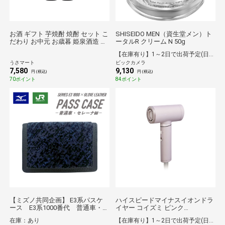
お酒 ギフト 芋焼酎 焼酎 セット こ
SHISEIDO MEN（資生堂メン）ト
だわり お中元 お歳暮 姫泉酒造 芋
ータルR クリーム N 50g
焼酎 無濾過御幣 ～紫空～ 25度
【在庫有り】1～2日で出荷予定(日付指定可)
1800ml 2本入
うさマート
ビックカメラ
7,580
9,130
円 (税込)
円 (税込)
70ポイント
84ポイント
【ミズノ共同企画】 E3系パスケ
ハイスピードマイナスイオンドラ
ース E3系1000番代 普通車・セ
イヤー コイズミ ピンク
レーナBU*
KHDB200P
在庫：あり
【在庫有り】1～2日で出荷予定(日付指定可)