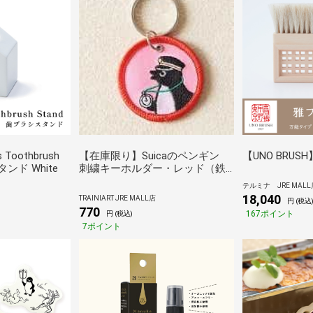
Toothbrush
【在庫限り】Suicaのペンギン
【UNO BRU
タンド White
刺繍キーホルダー・レッド（鉄
道シリーズ）
テルミナ JRE MALL
18,040
TRAINIART JRE MALL店
円 (税込
770
167ポイント
円 (税込)
7ポイント