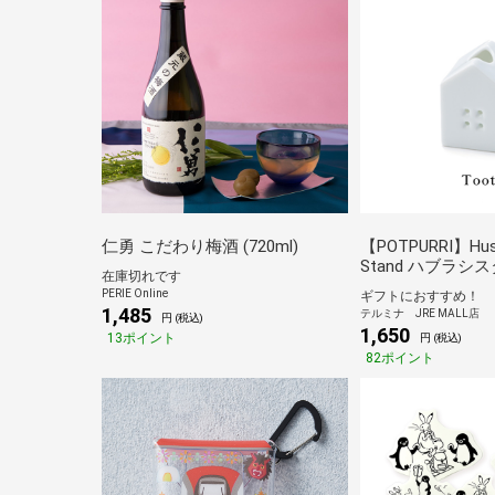
仁勇 こだわり梅酒 (720ml)
【POTPURRI】Hus 
Stand ハブラシス
在庫切れです
PERIE Online
ギフトにおすすめ！
1,485
テルミナ JRE MALL店
円 (税込)
1,650
13ポイント
円 (税込)
82ポイント