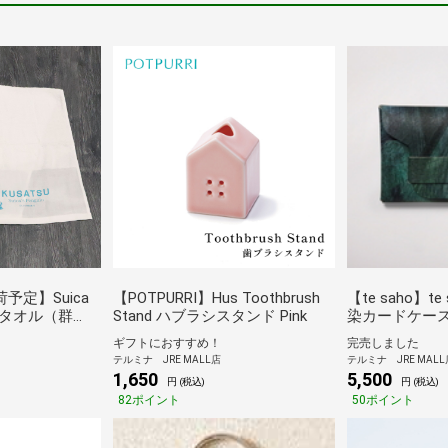
荷予定】Suica
【POTPURRI】Hus Toothbrush
【te saho】te
タオル（群
Stand ハブラシスタンド Pink
染カードケース
ギフトにおすすめ！
完売しました
テルミナ JRE MALL店
テルミナ JRE MALL
1,650
5,500
円 (税込)
円 (税込)
82ポイント
50ポイント