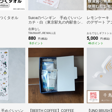
くっつくタオル
Suicaのペンギン 手ぬぐいハン
レモンケーキ
カチ・白（東京駅丸の内駅舎シ
のデザート ア
リーズ）
ームーンの横
在庫なし
ンの果汁を使
TRAINIART JRE MALL店
おもてなしギフトショ
キ おもてな
880
5,000
円 (税込)
円 (税込)
8ポイント
46ポイント
ン 手ぬぐいハン
【BERTH COFFEE】COFFEE
【UNO BRU