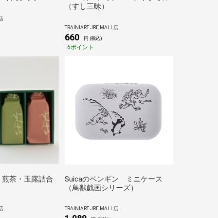
（すし三昧）
店
TRAINIART JRE MALL店
)
660
円 (税込)
6ポイント
 煎茶・玉露詰合
Suicaのペンギン ミニケース
（鳥獣戯画シリーズ）
店
TRAINIART JRE MALL店