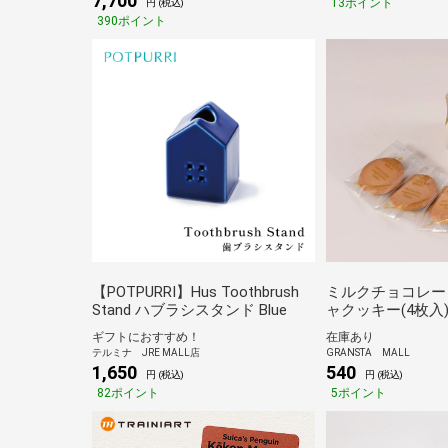
7,700
13ポイント
円 (税込)
390ポイント
【POTPURRI】Hus Toothbrush
ミルクチョコレー
Stand ハブラシスタンド Blue
ャクッキー(4枚入
ギフトにおすすめ！
在庫あり
テルミナ JRE MALL店
GRANSTA MALL
1,650
540
円 (税込)
円 (税込)
82ポイント
5ポイント