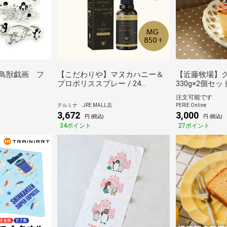
ン×鳥獣戯画 フ
【こだわりや】マヌカハニー＆
【近藤牧場】
プロポリススプレー / 24
330g×2個セッ
ORGANIC DAYS
注文可能です
テルミナ JRE MALL店
PERIE Online
3,672
3,000
円 (税込)
円 (税込)
34ポイント
27ポイント