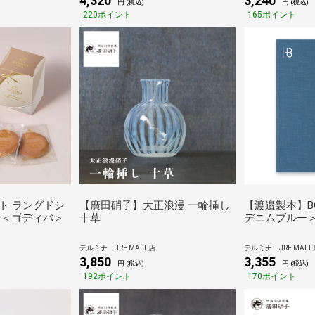
4,320
3,240
円 (税込)
円 (税込)
220ポイント
165ポイント
ト ラングドシ
【廣田硝子】大正浪漫 一輪挿し
【渡邉製本】BO
)＜ゴディバ＞
十草
デニムブルー
テルミナ JRE MALL店
テルミナ JRE MALL
3,850
3,355
円 (税込)
円 (税込)
192ポイント
170ポイント