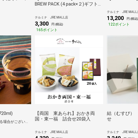
BREW PACK (4 pack×２)ギフトセ
ット 浅煎り（×1）／中煎り
テルミナ JRE MALL
（×1）
13,200
テルミナ JRE MALL店
円 (税込
3,300
122ポイント
円 (税込)
165ポイント
20ml)
【両国 東あられ】おかき両
結（むすび）
国・東一福 詰合せ20袋入
せ
蔵元より取り寄せとなる場合がございます
テルミナ JRE MALL店
テルミナ JRE MALL