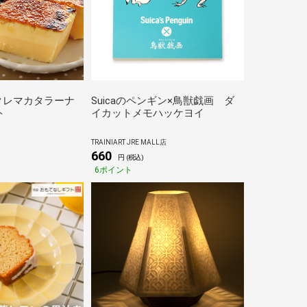
クレマカタラーナ
Suicaのペンギン×鳥獣戯画 ダ
ト
イカットメモハッケヨイ
TRAINIART JRE MALL店
660
円 (税込)
6ポイント