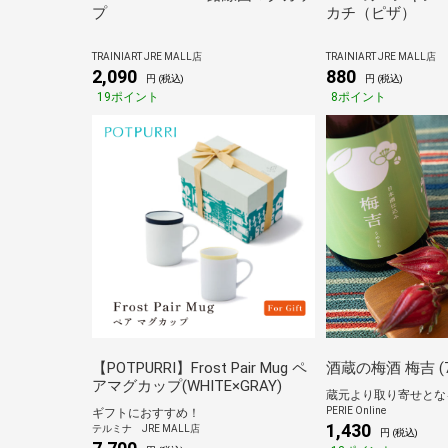
プ
カチ（ピザ）
TRAINIART JRE MALL店
TRAINIART JRE MALL店
2,090
880
円 (税込)
円 (税込)
19ポイント
8ポイント
【POTPURRI】Frost Pair Mug ペ
酒蔵の梅酒 梅吉 (7
アマグカップ(WHITE×GRAY)
PERIE Online
ギフトにおすすめ！
1,430
テルミナ JRE MALL店
円 (税込)