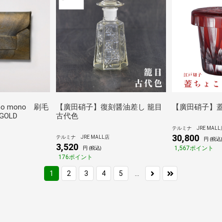
aho mono 刷毛
【廣田硝子】復刻醤油差し 籠目
【廣田硝子】蓋
OLD
古代色
テルミナ JRE MALL
30,800
テルミナ JRE MALL店
円 (税込
3,520
1,567ポイント
円 (税込)
176ポイント
...
1
2
3
4
5