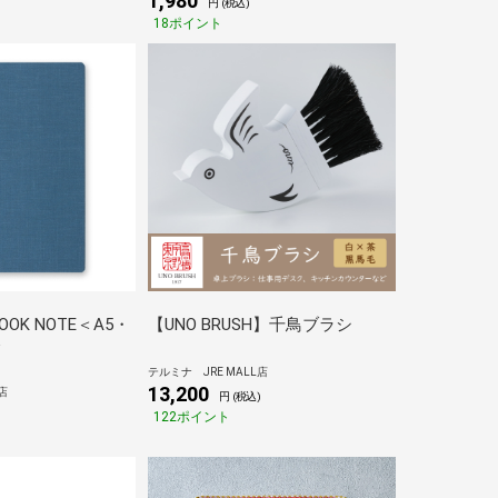
1,980
円 (税込)
18ポイント
OK NOTE＜A5・
【UNO BRUSH】千鳥ブラシ
＞
テルミナ JRE MALL店
13,200
店
円 (税込)
122ポイント