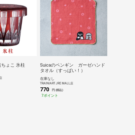
ちょこ 氷柱
Suicaのペンギン ガーゼハンド
タオル（すっぱい！）
店
在庫なし
TRAINIART JRE MALL店
)
770
円 (税込)
7ポイント