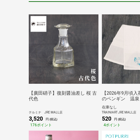
【廣田硝子】復刻醤油差し 桜 古
【2026年9月頃入
代色
のペンギン 温泉
馬）
在庫なし
テルミナ JRE MALL店
TRAINIART JRE MALL店
3,520
520
円 (税込)
円 (税込)
176ポイント
4ポイント