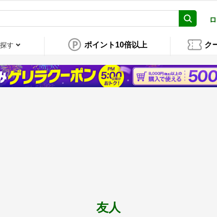
ロ
ポイント10倍以上
ク
探す
友人