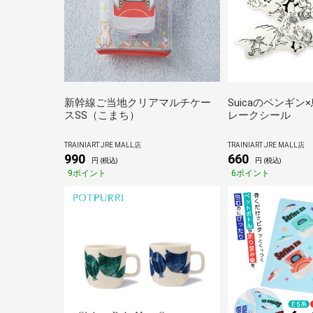
新幹線ご当地クリアマルチケー
Suicaのペンギ
スSS（こまち）
レークシール
TRAINIART JRE MALL店
TRAINIART JRE MALL店
990
660
円 (税込)
円 (税込)
9ポイント
6ポイント