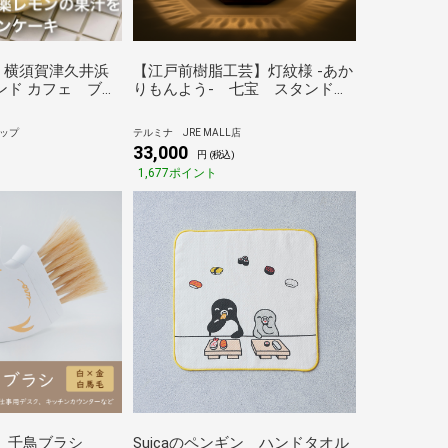
 横須賀津久井浜
【江戸前樹脂工芸】灯紋様 -あか
ンド カフェ ブル
りもんよう- 七宝 スタンドラ
須賀の無農薬レモ
イト
用したレモンケー
ップ
テルミナ JRE MALL店
しギフト
33,000
円 (税込)
1,677ポイント
SH】千鳥ブラシ
Suicaのペンギン ハンドタオル