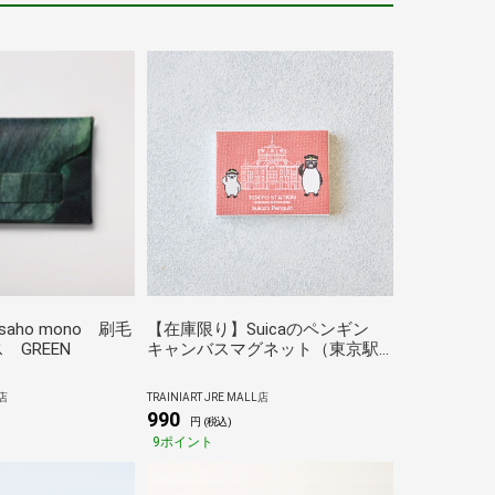
 saho mono 刷毛
【在庫限り】Suicaのペンギン
 GREEN
キャンバスマグネット（東京駅
丸の内駅舎シリーズ）
店
TRAINIART JRE MALL店
990
円 (税込)
9ポイント