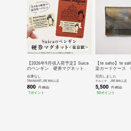
【2026年9月頃入荷予定】Suica
【te saho】te s
のペンギン 硬券マグネット
染カードケース G
（東京駅）
在庫なし
完売しました
TRAINIART JRE MALL店
テルミナ JRE MALL店
800
5,500
円 (税込)
円 (税込)
7ポイント
50ポイント