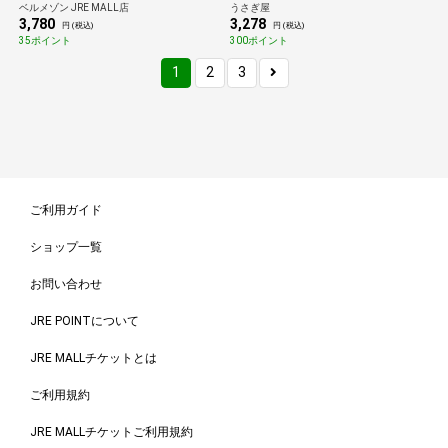
ベルメゾン JRE MALL店
うさぎ屋
テ JAS HOAS15B-005
3,780
3,278
円 (税込)
円 (税込)
35ポイント
300ポイント
1
2
3
ご利用ガイド
ショップ一覧
お問い合わせ
JRE POINTについて
JRE MALLチケットとは
ご利用規約
JRE MALLチケットご利用規約