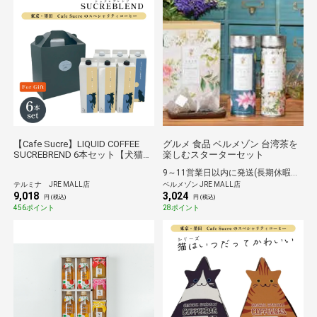
【Cafe Sucre】LIQUID COFFEE
グルメ 食品 ベルメゾン 台湾茶を
SUCREBREND 6本セット【犬猫パ
楽しむスターターセット
ッケージ】
9～11営業日以内に発送(長期休暇除く)
テルミナ JRE MALL店
ベルメゾン JRE MALL店
9,018
3,024
円 (税込)
円 (税込)
456ポイント
28ポイント