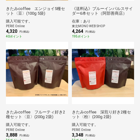
きたみcoffee エンジョイ5種セ
《送料込》ブルーインパルスサイ
ット〈豆〉(100g 5袋)
ダー6本セット（阿部善商店）
購入可能です。
在庫：あり
PERIE Online
東北MONO WEB SHOP
4,320
4,264
円 (税込)
円 (税込)
40ポイント
195ポイント
きたみcoffee フルーティ好き2
きたみcoffee 深煎り好き2種セ
種セット〈豆〉(200g 2袋)
ット〈粉〉(200g 2袋)
購入可能です。
購入可能です。
PERIE Online
PERIE Online
3,888
3,348
円 (税込)
円 (税込)