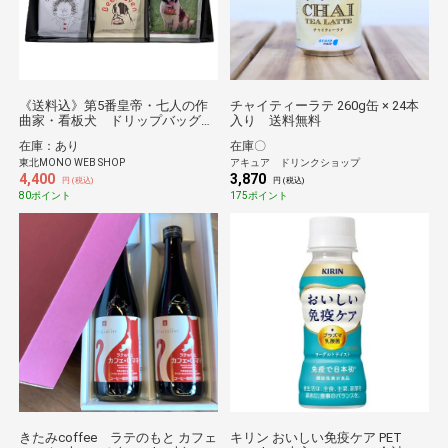
《送料込》第5番皇帝・七人の作
チャイティーラテ 260g缶 × 24本
曲家・看板犬 ドリップバッグ詰
入り 送料無料
合せ（ベートーベン)
在庫：あり
在庫〇
東北MONO WEB SHOP
アキュア ドリンクショップ
4,400
3,870
円 (税込)
円 (税込)
80ポイント
175ポイント
きたみcoffee ラテのもと カフェ
キリン おいしい免疫ケア PET