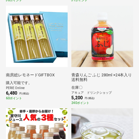
36ポイント
31ポイント
南房総レモネードGIFTBOX
青森りんご ふじ 280ml ×24本入り
送料無料
購入可能です。
在庫〇
PERIE Online
6,480
アキュア ドリンクショップ
円 (税込)
5,200
60ポイント
円 (税込)
240ポイント