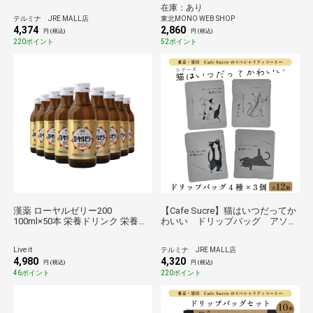
ッケージ】
在庫：あり
テルミナ JRE MALL店
東北MONO WEB SHOP
4,374
2,860
円 (税込)
円 (税込)
220ポイント
52ポイント
漢薬 ローヤルゼリー200
【Cafe Sucre】猫はいつだってか
100ml×50本 栄養ドリンク 栄養補
わいい ドリップバッグ アソー
給 ビタミン 健康維持 保存 国産
ト4種×3個
JREポイント消化
Live it
テルミナ JRE MALL店
4,980
4,320
円 (税込)
円 (税込)
46ポイント
220ポイント