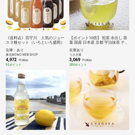
《送料込》宮守川 人気のジュー
【ポイント10倍】 煎茶 水出し 茶
ス３種セット（いろといろ盛岡）
葉 国産 日本産 京都 宇治抹茶 ティ
ーバッグ パック 煎茶 ブレンド 高
在庫：あり
在庫あり
級 ビタミン ミネラル カテキン テ
東北MONO WEB SHOP
うさぎ屋
アニン 食物繊維
4,972
3,069
円 (税込)
円 (税込)
92ポイント
280ポイント