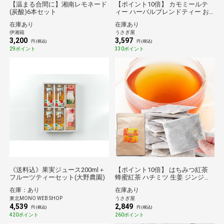
【温まる合間に】湘南レモネード
【ポイント10倍】 カモミールテ
(炭酸)6本セット
ィー ハーバルブレンドティー お
茶 リラックス ハーブティー ティ
在庫あり
在庫あり
ーパック バッグ レモングラス ロ
伊湘箱
うさぎ屋
ーズヒップ オレンジピール
3,200
3,597
円 (税込)
円 (税込)
29ポイント
330ポイント
《送料込》果実ジュース200ml＋
【ポイント10倍】 はちみつ紅茶
フルーツティーセット(大野農園)
蜂蜜紅茶 ハチミツ 生姜 ジンジャ
ー 紅茶 ハーバルブレンドティー
在庫：あり
在庫あり
人工甘味料不使用 ティーバッグ
東北MONO WEB SHOP
うさぎ屋
パック ハニーティー お茶
4,539
2,849
円 (税込)
円 (税込)
420ポイント
260ポイント