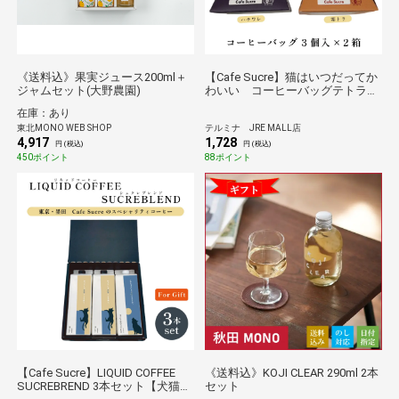
《送料込》果実ジュース200ml＋
【Cafe Sucre】猫はいつだってか
ジャムセット(大野農園)
わいい コーヒーバッグテトラ
２種セット
在庫：あり
東北MONO WEB SHOP
テルミナ JRE MALL店
4,917
1,728
円 (税込)
円 (税込)
450ポイント
88ポイント
【Cafe Sucre】LIQUID COFFEE
《送料込》KOJI CLEAR 290ml 2本
SUCREBREND 3本セット【犬猫パ
セット