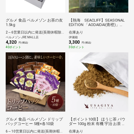
グルメ 食品 ベルメゾン お茶の友
【熱海 SEACLIFF】SEASONAL
1.5kg
EDITION 「AODAIDAI(青橙)」
200ml
2～6営業日以内に発送(長期休暇除く)
在庫あり
ベルメゾン JRE MALL店
伊湘箱
4,320
3,300
円 (税込)
円 (税込)
40ポイント
30ポイント
グルメ 食品 ベルメゾン ドリップ
【ポイント10倍】 ほうじ茶 パウ
バッグコーヒー 5種×各10袋
ダー 100g 粉末 有機 宇治 お茶 焙
じ茶 オーガニック 国産 日本産 京
6～10営業日以内に発送(長期休暇除く)
在庫あり
都 宇治茶 緑茶 石臼挽き 焙じ茶ラ