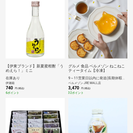
【伊東ブランド】新夏蜜柑酎「う
グルメ 食品 ベルメゾン ねこねこ
めえら！」ミニ
ティータイム【冷凍】
在庫あり
9～11営業日以内に発送(長期休暇除く)
伊湘箱
ベルメゾン JRE MALL店
740
3,470
円 (税込)
円 (税込)
6ポイント
32ポイント