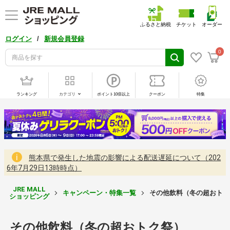
ふるさと納税
チケット
オーダー
/
ログイン
新規会員登録
0
ランキング
カテゴリ
ポイント10倍以上
クーポン
特集
熊本県で発生した地震の影響による配送遅延について（202
6年7月29日13時時点）
JRE MALL
キャンペーン・特集一覧
その他飲料（冬の超おトク
ショッピング
その他飲料（冬の超おトク祭）