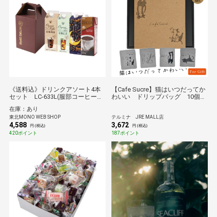
《送料込》ドリンクアソート4本
【Cafe Sucre】猫はいつだってか
セット LC-633L(服部コーヒーフ
わいい ドリップバッグ 10個入
ーズ)
りギフト
在庫：あり
東北MONO WEB SHOP
テルミナ JRE MALL店
4,588
3,672
円 (税込)
円 (税込)
420ポイント
187ポイント