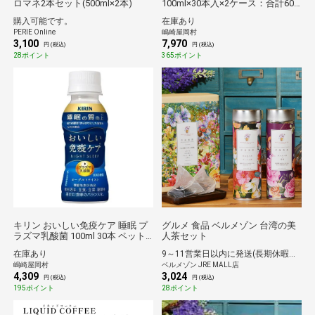
ロマネ2本セット(500ml×2本)
100ml×30本入×2ケース：合計60
本
購入可能です。
在庫あり
PERIE Online
嶋崎屋岡村
3,100
7,970
円 (税込)
円 (税込)
28ポイント
365ポイント
キリン おいしい免疫ケア 睡眠 プ
グルメ 食品 ベルメゾン 台湾の美
ラズマ乳酸菌 100ml 30本 ペット
人茶セット
ボトル
在庫あり
9～11営業日以内に発送(長期休暇除く)
嶋崎屋岡村
ベルメゾン JRE MALL店
4,309
3,024
円 (税込)
円 (税込)
195ポイント
28ポイント