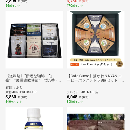
2,808
3,750
円 (税込)
円 (税込)
26ポイント
170ポイント
《送料込》”伊達な珈琲 仙
【Cafe Sucre】猫かわ＆NYAN コ
臺” ”慶長遣欧使節” ”第5番・皇
ーヒーバッグテトラ8個セット
帝”のドリップバッグ詰め合わせ
ギフトおすすめ
在庫：あり
(ベートーベン)
東北MONO WEB SHOP
テルミナ JRE MALL店
5,860
6,048
円 (税込)
円 (税込)
540ポイント
308ポイント