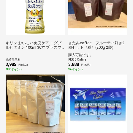
キリン おいしい免疫ケア ＋ダブ
きたみcoffee フルーティ好き2
ルビタミン 100ml 30本 プラズマ
種セット〈粉〉(200g 2袋)
乳酸菌 免疫ケア 乳酸菌 機能性表
購入可能です。
示食品 ペットボトル ドリンクヨ
嶋崎屋岡村
PERIE Online
ーグルト ビタミンC ビタミンB6
3,985
3,888
円 (税込)
円 (税込)
180ポイント
36ポイント