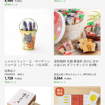
4,984
15ポイント
円 (税込)
230ポイント
シャルトリュー・エ・サーディン
送料無料 京都 養老軒 京のにぎや
ジョーヌ（ノワール）＜CLUIZEL
かあられ ギフトボックス 全6種計
＞
72個 あられ 詰め合わせ 和菓子 個
在庫あり
包装 お茶請け おやつ
GRANSTA MALL
産直お取り寄せＮセレクト JRE MALL店
1,728
3,564
円 (税込)
円 (税込)
16ポイント
33ポイント