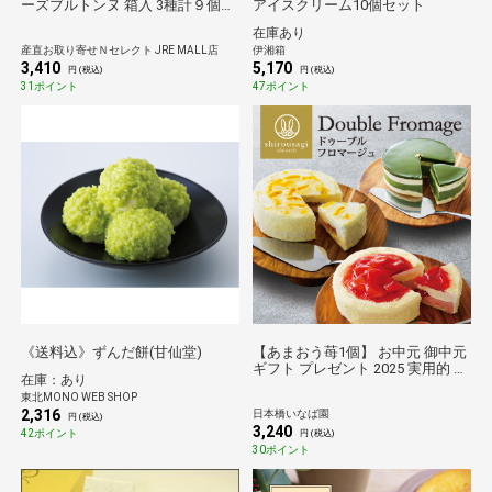
ーズブルトンヌ 箱入 3種計９個入
アイスクリーム10個セット
ガレット 個包装 スイーツ 冷凍 お
在庫あり
やつ 茶菓子
産直お取り寄せＮセレクト JRE MALL店
伊湘箱
3,410
5,170
円 (税込)
円 (税込)
31ポイント
47ポイント
《送料込》ずんだ餅(甘仙堂)
【あまおう苺1個】 お中元 御中元
ギフト プレゼント 2025 実用的 ス
在庫：あり
イーツ あまおう苺ドゥーブルフロ
東北MONO WEB SHOP
マージュ ケーキ チーズケーキ 4号
2,316
日本橋いなば園
送料無料 冷凍便 贈り物 内祝い 快
円 (税込)
3,240
気祝い 引出物 引き菓子
42ポイント
円 (税込)
30ポイント