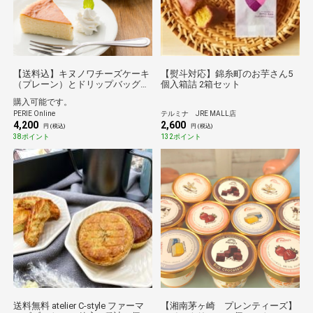
【送料込】キヌノワチーズケーキ
【熨斗対応】錦糸町のお芋さん5
（プレーン）とドリップバッグ珈
個入箱詰 2箱セット
琲6袋（やさしい時間×3袋にがう
購入可能です。
ま×3袋）セット
PERIE Online
テルミナ JRE MALL店
4,200
2,600
円 (税込)
円 (税込)
38ポイント
132ポイント
送料無料 atelier C-style ファーマ
【湘南茅ヶ崎 プレンティーズ】