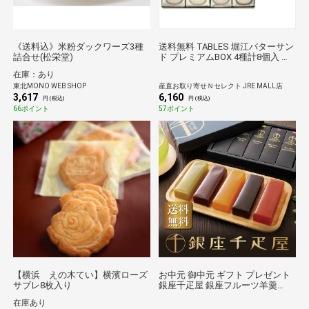
《送料込》米粉ダックワーズ3種
送料無料 TABLES 堀江バターサン
詰合せ(松栄堂)
ド プレミアムBOX 4種計8個入 バ
ターサンド 冷凍 スイーツ 個包装
在庫：あり
洋菓子 詰め合わせ
東北MONO WEB SHOP
産直お取り寄せＮセレクト JRE MALL店
3,617
6,160
円 (税込)
円 (税込)
66ポイント
57ポイント
【横浜 えの木てい】横濱ローズ
お中元 御中元 ギフト プレゼント
サブレ8枚入り
銀座千疋屋 銀座フルーツ羊羹
PGS-296 一口羊羹 メール便送料
在庫あり
無料