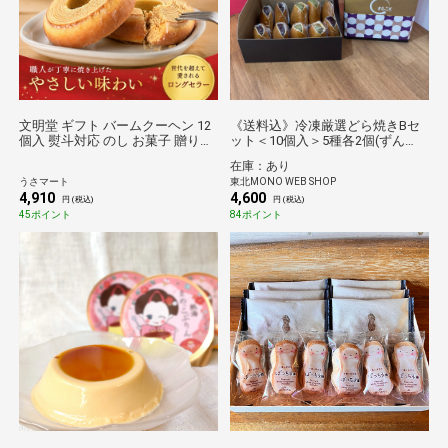
文明堂 ギフト バームクーヘン 12
《送料込》冷凍厳選どら焼きBセ
個入 熨斗対応 のし お菓子 贈り物
ット＜10個入＞5種各2個(ずん
お歳暮 年賀 内祝 御礼 お祝い 法事
だ・ずんだチーズ・焼き芋・ご
在庫：あり
スイーツ 個包装
ま・ラムレーズンバター)（どら
うさマート
東北MONO WEB SHOP
焼き専門店まるごと）
4,910
4,600
円 (税込)
円 (税込)
45ポイント
84ポイント