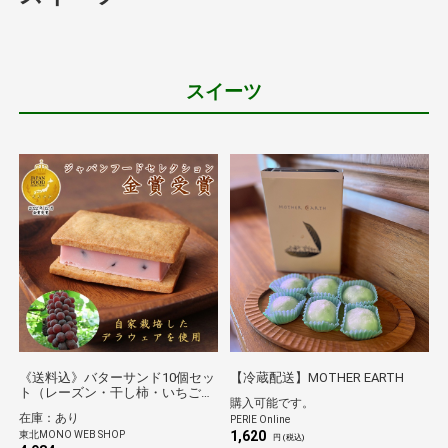
スイーツ
《送料込》バターサンド10個セッ
【冷蔵配送】MOTHER EARTH
ト（レーズン・干し柿・いちご）
購入可能です。
（漆山果樹園）
在庫：あり
PERIE Online
1,620
東北MONO WEB SHOP
円 (税込)