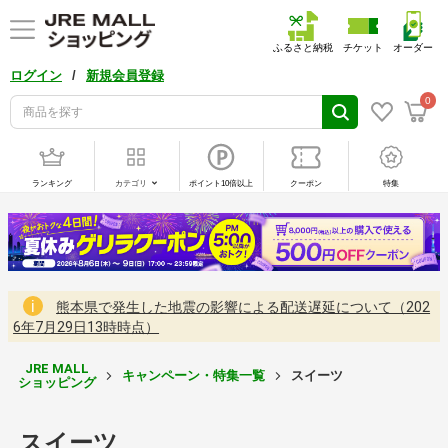
ふるさと納税
チケット
オーダー
/
ログイン
新規会員登録
0
ランキング
カテゴリ
ポイント10倍以上
クーポン
特集
熊本県で発生した地震の影響による配送遅延について（202
6年7月29日13時時点）
JRE MALL
キャンペーン・特集一覧
スイーツ
ショッピング
スイーツ