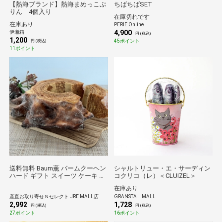
【熱海ブランド】熱海まめっこぷ
ちばちばSET
りん 4個入り
在庫切れです
在庫あり
PERIE Online
4,900
伊湘箱
円 (税込)
1,200
45ポイント
円 (税込)
11ポイント
送料無料 Baum薫 バームクーヘン
シャルトリュー・エ・サーディン
ハード ギフト スイーツ ケーキ 焼
コクリコ（レ）＜CLUIZEL＞
き菓子 おやつ バウムクーヘン
在庫あり
【沖縄県・離島 配送不可】
産直お取り寄せＮセレクト JRE MALL店
GRANSTA MALL
2,992
1,728
円 (税込)
円 (税込)
27ポイント
16ポイント