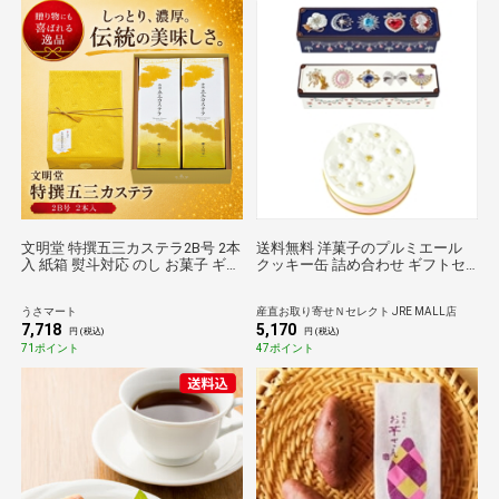
文明堂 特撰五三カステラ2B号 2本
送料無料 洋菓子のプルミエール
入 紙箱 熨斗対応 のし お菓子 ギフ
クッキー缶 詰め合わせ ギフトセ
ト 贈り物 敬老の日 お祝い 法事 ス
ット 3缶入 ビジューサブレほか サ
イーツ
ブレ クッキー 焼菓子 スイーツ お
うさマート
産直お取り寄せＮセレクト JRE MALL店
やつ 茶菓子
7,718
5,170
円 (税込)
円 (税込)
71ポイント
47ポイント