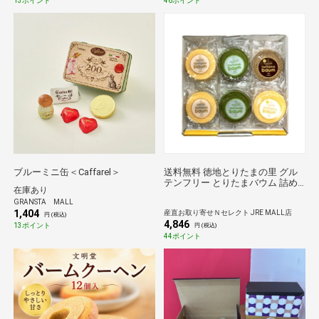
13ポイント
46ポイント
ブルーミニ缶＜Caffarel＞
送料無料 徳地とりたまの里 グル
テンフリー とりたまバウム 詰め
在庫あり
合わせ 4種計12個 米粉 バウムク
GRANSTA MALL
ーヘン 個包装 スイーツ 焼菓子 ギ
1,404
産直お取り寄せＮセレクト JRE MALL店
フト
円 (税込)
4,846
13ポイント
円 (税込)
44ポイント