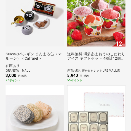
Suicaのペンギン まんまる缶（マ
送料無料 博多あまおうのこだわり
ルーン）＜Caffarel＞
アイス ギフトセット 4種計12個
アイスクリーム シャーベット カ
在庫あり
ップアイス【沖縄県・離島 配送不
GRANSTA MALL
産直お取り寄せＮセレクト JRE MALL店
可】
3,000
5,940
円 (税込)
円 (税込)
27ポイント
55ポイント