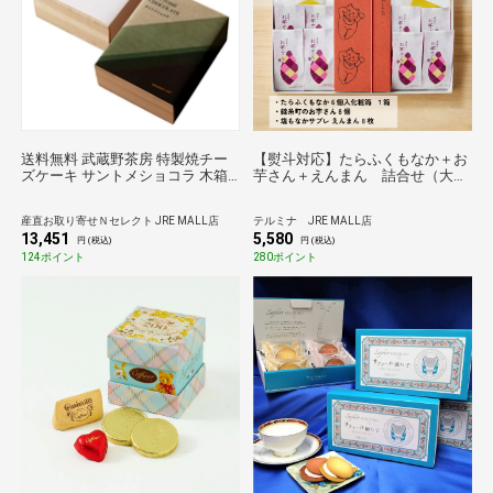
送料無料 武蔵野茶房 特製焼チー
【熨斗対応】たらふくもなか＋お
ズケーキ サントメショコラ 木箱
芋さん＋えんまん 詰合せ（大）
入 ギフト ケーキ 冷凍 スイーツ 洋
【贈答用】
菓子 生菓子 デザート
産直お取り寄せＮセレクト JRE MALL店
テルミナ JRE MALL店
13,451
5,580
円 (税込)
円 (税込)
124ポイント
280ポイント