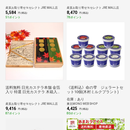
6個入 ミリーズ アイス スイーツ
ターサンド 冷凍 スイーツ 個包装
デザート おやつ カップアイス
洋菓子 詰め合わせ
産直お取り寄せＮセレクト JRE MALL店
産直お取り寄せＮセレクト JRE MALL店
5,584
8,470
円 (税込)
円 (税込)
51ポイント
78ポイント
送料無料 日光カステラ本舗 金箔
《送料込》命の雫 ジェラートセ
入り 特選 日光カステラ 木箱入ギ
ット10個(木村ミルクプラント)
フト カステラ お菓子 茶菓子 お茶
在庫：あり
請け スイーツ 焼き菓子
産直お取り寄せＮセレクト JRE MALL店
東北MONO WEB SHOP
9,416
4,425
円 (税込)
円 (税込)
87ポイント
80ポイント