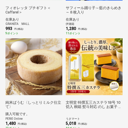
フィオレッタ プチギフト＜
サフィール踊り子～藍のきらめき
Caffarel＞
～８枚入り
在庫あり
在庫あり
GRANSTA MALL
伊湘箱
993
1,280
円 (税込)
円 (税込)
9ポイント
11ポイント
純米ばうむ〈しっとりミルク仕立
文明堂 特撰五三カステラ1B号 10
て〉
切入 桐箱 熨斗対応 のし お菓子 ギ
フト 贈り物 敬老の日 お祝い 法事
購入可能です。
スイーツ
PERIE Online
うさマート
1,480
5,018
円 (税込)
円 (税込)