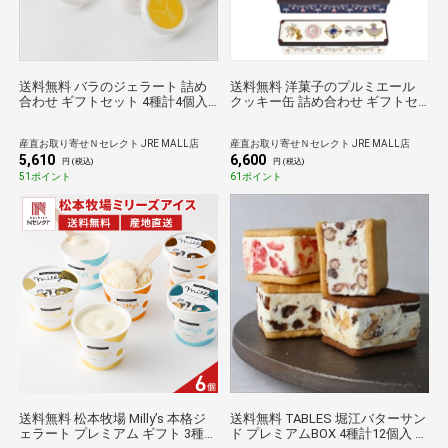
送料無料 バラのジェラート 詰め
送料無料 洋菓子のプルミエール
合わせ ギフトセット 4種計4個入
クッキー缶 詰め合わせ ギフトセ
アイス スイーツ カップアイス ジ
ット 4缶入 サブレ クッキー 焼菓
ェラート
子 スイーツ おやつ 茶菓子
産直お取り寄せＮセレクト JRE MALL店
産直お取り寄せＮセレクト JRE MALL店
5,610
6,600
円 (税込)
円 (税込)
51ポイント
61ポイント
送料無料 松本牧場 Milly’s 本格ジ
送料無料 TABLES 堀江バターサン
ェラート プレミアム ギフト 3種計
ド プレミアムBOX 4種計12個入 バ