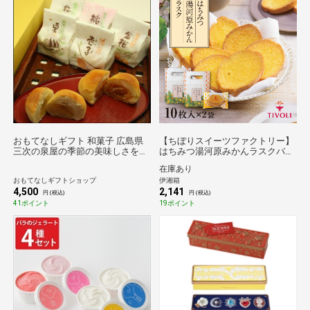
おもてなしギフト 和菓子 広島県
【ちぼりスイーツファクトリー】
三次の泉屋の季節の美味しさを詰
はちみつ湯河原みかんラスクバッ
め込んだ和菓子
グ 2袋セット
在庫あり
おもてなしギフトショップ
伊湘箱
4,500
2,141
円 (税込)
円 (税込)
41ポイント
19ポイント