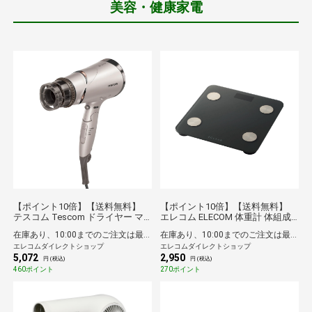
美容・健康家電
【ポイント10倍】【送料無料】
【ポイント10倍】【送料無料】
テスコム Tescom ドライヤー マ
エレコム ELECOM 体重計 体組成
イナスイオン 折りたたみ 大風量
計 ヘルスメーター Bluetooth スマ
在庫あり、10:00までのご注文は最短即日発送
在庫あり、10:00までのご注文は最短即日発送
速乾 冷温風 ラク抜きプラグ ione
ホ連動 【 体重 体脂肪率 BMI 内臓
エレコムダイレクトショップ
エレコムダイレクトショップ
ブロンズ
脂肪レベル 皮下脂肪率 骨格筋率
5,072
2,950
骨量 基礎代謝 FFMI 9項目測定可
円 (税込)
円 (税込)
】 ブラック
460ポイント
270ポイント