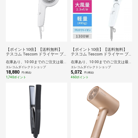
【ポイント10倍】【送料無料】
【ポイント10倍】【送料無料】
テスコム Tescom ドライヤー プ
テスコム Tescom ドライヤー プ
ロテクトイオン 大風量 大風速 速
ロテクトイオン 【 速乾 大風量 大
在庫あり、10:00までのご注文は最短即日発送
在庫あり、10:00までのご注文は最短即日発送
乾 温冷自動切替モード 高耐久 ス
風圧 】 軽量 冷風 折りたたみ ラク
エレコムダイレクトショップ
エレコムダイレクトショップ
タンド付属 コード長1.7m Nobby
抜きプラグ Speedom ホワイト
18,880
5,072
by TESCOM ホワイトアッシュ
円 (税込)
円 (税込)
1,740ポイント
460ポイント