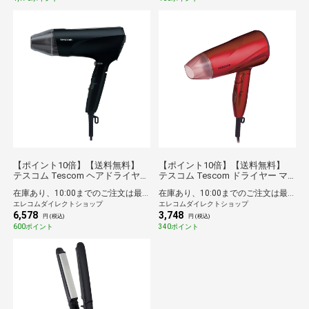
【ポイント10倍】【送料無料】
【ポイント10倍】【送料無料】
テスコム Tescom ヘアドライヤー
テスコム Tescom ドライヤー マ
プロテクトイオン 速乾 軽量 冷風
イナスイオン 折りたたみ 大風量
在庫あり、10:00までのご注文は最短即日発送
在庫あり、10:00までのご注文は最短即日発送
折りたたみ 大風量 大風圧 ラク抜
軽量 冷温風 ione レッド(ピンク)
エレコムダイレクトショップ
エレコムダイレクトショップ
きプラグ Speedom ブラック
6,578
3,748
円 (税込)
円 (税込)
600ポイント
340ポイント