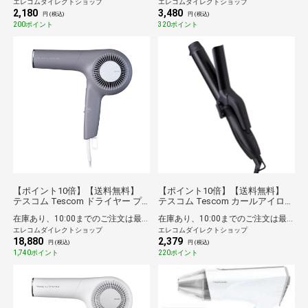
エレコムダイレクトショップ
エレコムダイレクトショップ
150kg対応 LED表示 電池付属 エク
など 8項目測定 】 乗るだけ自動認
2,180
3,480
リア ホワイト
識 ヘルスメーター ECLEAR ブラッ
円 (税込)
円 (税込)
ク
200ポイント
320ポイント
【ポイント10倍】【送料無料】
【ポイント10倍】【送料無料】
テスコム Tescom ドライヤー プ
テスコム Tescom カールアイロン
ロテクトイオン 大風量 大風速 速
ミニ 軽量 コテ 25mm ヘアアイロ
在庫あり、10:00までのご注文は最短即日発送
在庫あり、10:00までのご注文は最短即日発送
乾 冷温風 Nobby by TESCOM コ
ン コンパクト 海外対応 持ち運び
エレコムダイレクトショップ
エレコムダイレクトショップ
ード長1.7m スモーキーグレー
便利 前髪 ショート ボブ対応
18,880
2,379
190℃ ナノセラミックコーティン
円 (税込)
円 (税込)
グ 旅行 ブラック
1,740ポイント
220ポイント