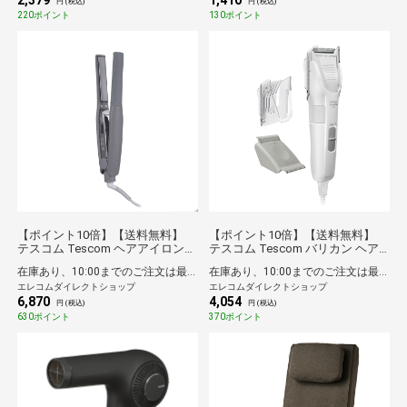
2,379
1,410
運び便利 ブラック
円 (税込)
円 (税込)
220ポイント
130ポイント
【ポイント10倍】【送料無料】
【ポイント10倍】【送料無料】
テスコム Tescom ヘアアイロン
テスコム Tescom バリカン ヘア
ストレートアイロン プロテクトイ
カッター 1～35mm 刈り高さ調整
在庫あり、10:00までのご注文は最短即日発送
在庫あり、10:00までのご注文は最短即日発送
オン 15mm 海外対応 温度調整/ロ
刃の水洗いOK 海外対応 交流式
エレコムダイレクトショップ
エレコムダイレクトショップ
ック/メモリー機能 自動OFF 開閉
1.8m ホワイト
6,870
4,054
ロック Nobby by TESCOM スモー
円 (税込)
円 (税込)
キーグレー
630ポイント
370ポイント