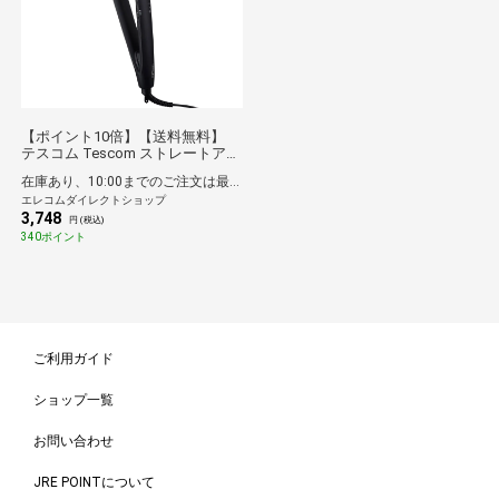
【ポイント10倍】【送料無料】
テスコム Tescom ストレートアイ
ロン ヘアアイロン マイナスイオ
在庫あり、10:00までのご注文は最短即日発送
ン 140-200℃ 24mm 温度調整/ロッ
エレコムダイレクトショップ
ク/メモリー 海外対応 自動OFF 開
3,748
閉ロック naturam ブラック
円 (税込)
340ポイント
ご利用ガイド
ショップ一覧
お問い合わせ
JRE POINTについて