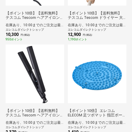
【ポイント10倍】【送料無料】
【ポイント10倍】【送料無料】
テスコム Tescom ヘアアイロン
テスコム Tescom ドライヤー 大
ストレートアイロン プロテクトイ
風量 速乾 モイスチャーイオン 温
在庫あり、10:00までのご注文は最短即日発送
在庫あり、10:00までのご注文は最短即日発送
オン 25mm 海外対応 温度調整/ロ
冷モード うるおいケア ヘアドラ
エレコムダイレクトショップ
エレコムダイレクトショップ
ック/メモリー機能 自動OFF 開閉
イヤー ゴールド
10,300
12,900
ロック Nobby by TESCOM ブラッ
円 (税込)
円 (税込)
ク
950ポイント
1,190ポイント
【ポイント10倍】【送料無料】
【ポイント10倍】 エレコム
テスコム Tescom ヘアアイロン
ELECOM 足ツボマット 指圧ボード
ストレートアイロン ミニ 軽量 海
円形34cm 家庭用 足裏ケア 洗える
在庫あり、10:00までのご注文は最短即日発送
在庫あり、10:00までのご注文は最短即日発送
外対応 旅行用 ナノセラミックコ
指圧マット 滑り止め加工 ECLEAR
エレコムダイレクトショップ
エレコムダイレクトショップ
ーティング 190℃ コンパクト 持ち