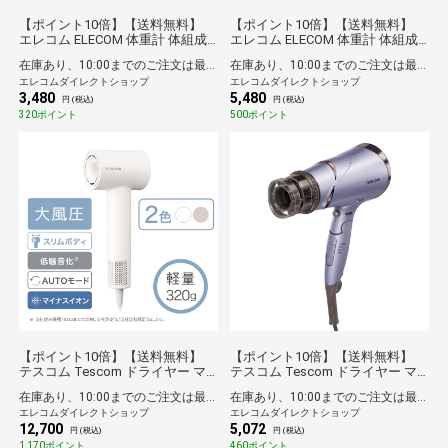
【ポイント10倍】【送料無料】
【ポイント10倍】【送料無料】
エレコム ELECOM 体重計 体組成
エレコム ELECOM 体重計 体組成
計 【 内臓脂肪レベル / BMI / 体脂
計 Bluetooth/Wi-Fi対応 スマホ連
在庫あり、10:00までのご注文は最短即日発送
在庫あり、10:00までのご注文は最短即日発送
肪率 / 骨格筋率 / 骨量 / 基礎代謝 /
動 13項目測定 体脂肪率 / BMIなど
エレコムダイレクトショップ
エレコムダイレクトショップ
など 8項目測定 】 乗るだけ自動認
ヘルスメーター iOS/Android対応
3,480
5,480
識 ヘルスメーター ECLEAR ホワイ
Healthcareアプリ連携 ホワイト
円 (税込)
円 (税込)
ト
320ポイント
500ポイント
【ポイント10倍】【送料無料】
【ポイント10倍】【送料無料】
テスコム Tescom ドライヤー マ
テスコム Tescom ドライヤー マ
イナスイオン 静音 軽量 高速ブラ
イナスイオン 折りたたみ 大風量
在庫あり、10:00までのご注文は最短即日発送
在庫あり、10:00までのご注文は最短即日発送
シレスDCモーター コンパクト 冷
速乾 冷温風 ラク抜きプラグ ione
エレコムダイレクトショップ
エレコムダイレクトショップ
温風 4モード [
パープル
12,700
5,072
HIGH/LOW/COOL/AUTO ] ラク抜
円 (税込)
円 (税込)
きプラグ ホワイト
1,170ポイント
460ポイント