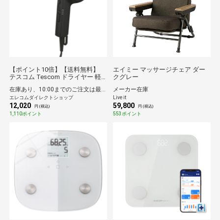
【ポイント10倍】【送料無料】
エイミー マッサージチェア ダー
テスコム Tescom ドライヤー 軽
クグレー
量 プロテクトイオン 日本製 2年間
在庫あり、10:00までのご注文は最短即日発送
メーカー在庫
保証 Nobby by TESCOM ブラック
エレコムダイレクトショップ
Live it
12,020
59,800
円 (税込)
円 (税込)
1,110ポイント
553ポイント