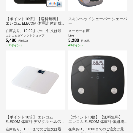
【ポイント10倍】【送料無料】
スキンヘッドシェーバー シェーバ
エレコム ELECOM 体重計 体組成
ー
計 Bluetooth/Wi-Fi対応 スマホ連
在庫あり、10:00までのご注文は最短即日発送
メーカー在庫
動 13項目測定 体脂肪率 / BMIなど
エレコムダイレクトショップ
Live it
ヘルスメーター iOS/Android対応
5,480
5,280
Healthcareアプリ連携 ブラック
円 (税込)
円 (税込)
500ポイント
48ポイント
【ポイント10倍】 エレコム
【ポイント10倍】【送料無料】
ELECOM 体重計 デジタル ヘルス
エレコム ELECOM 体重計 体組成
メーター コンパクト 乗るだけ自
計 【 内臓脂肪レベル / BMI / 体脂
在庫あり、10:00までのご注文は最短即日発送
在庫あり、10:00までのご注文は最短即日発送
動電源ON 強化ガラス天板 最大
肪率 / 骨格筋率 / 骨量 / 基礎代謝 /