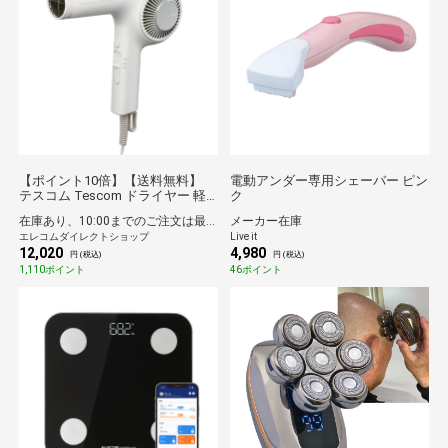
【ポイント10倍】【送料無料】
電動アンダー専用シェーバー ピン
テスコム Tescom ドライヤー 軽
ク
量 プロテクトイオン 日本製 2年間
在庫あり、10:00までのご注文は最短即日発送
メーカー在庫
保証 Nobby by TESCOM ホワイト
エレコムダイレクトショップ
Live it
アッシュ
12,020
4,980
円 (税込)
円 (税込)
1,110ポイント
46ポイント