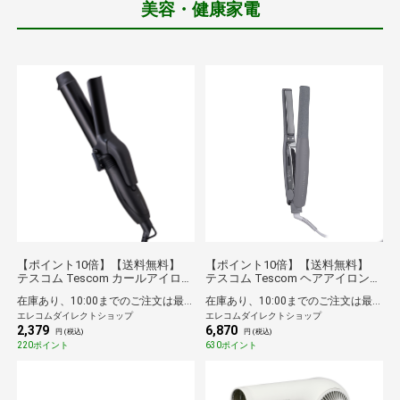
美容・健康家電
【ポイント10倍】【送料無料】
【ポイント10倍】【送料無料】
テスコム Tescom カールアイロン
テスコム Tescom ヘアアイロン
ミニ 軽量 コテ 25mm ヘアアイロ
ストレートアイロン プロテクトイ
在庫あり、10:00までのご注文は最短即日発送
在庫あり、10:00までのご注文は最短即日発送
ン コンパクト 海外対応 持ち運び
オン 15mm 海外対応 温度調整/ロ
エレコムダイレクトショップ
エレコムダイレクトショップ
便利 前髪 ショート ボブ対応
ック/メモリー機能 自動OFF 開閉
2,379
6,870
190℃ ナノセラミックコーティン
ロック Nobby by TESCOM スモー
円 (税込)
円 (税込)
グ 旅行 ブラック
キーグレー
220ポイント
630ポイント