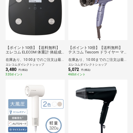
【ポイント10倍】【送料無料】
【ポイント10倍】【送料無料】
エレコム ELECOM 体重計 体組成
テスコム Tescom ドライヤー マ
計 【 内臓脂肪レベル / BMI / 体脂
イナスイオン 折りたたみ 大風量
在庫あり、10:00までのご注文は最短即日発送
在庫あり、10:00までのご注文は最短即日発送
肪率 / 骨格筋率 / 骨量 / 基礎代謝 /
速乾 冷温風 ラク抜きプラグ ione
エレコムダイレクトショップ
エレコムダイレクトショップ
など 8項目測定 】 乗るだけ自動認
パープル
3,480
5,072
識 ヘルスメーター ECLEAR ブラッ
円 (税込)
円 (税込)
ク
320ポイント
460ポイント