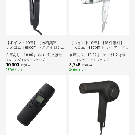
【ポイント10倍】【送料無料】
【ポイント10倍】【送料無料】
テスコム Tescom ヘアアイロン
テスコム Tescom ドライヤー マ
ストレートアイロン プロテクトイ
イナスイオン 折りたたみ 大風量
在庫あり、10:00までのご注文は最短即日発送
在庫あり、10:00までのご注文は最短即日発送
オン 25mm 海外対応 温度調整/ロ
軽量 冷温風 ione ホワイト
エレコムダイレクトショップ
エレコムダイレクトショップ
ック/メモリー機能 自動OFF 開閉
TD330B-W/E
10,300
3,748
ロック Nobby by TESCOM ブラッ
円 (税込)
円 (税込)
ク
950ポイント
340ポイント