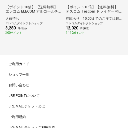
【ポイント10倍】【送料無料】
【ポイント10倍】【送料無料】
エレコム ELECOM アルコールチェ
テスコム Tescom ドライヤー 軽
ッカー 検知器 吹きかけ式 半導体
量 プロテクトイオン 日本製 2年間
入荷待ち
在庫あり、10:00までのご注文は最短即日発送
ガスセンサー 小型 ブラック
保証 Nobby by TESCOM ブラック
エレコムダイレクトショップ
エレコムダイレクトショップ
3,280
12,020
円 (税込)
円 (税込)
300ポイント
1,110ポイント
ご利用ガイド
ショップ一覧
お問い合わせ
JRE POINTについて
JRE MALLチケットとは
ご利用規約
JRE MALLチケットご利用規約