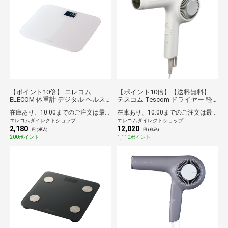
【ポイント10倍】 エレコム
【ポイント10倍】【送料無料】
ELECOM 体重計 デジタル ヘルス
テスコム Tescom ドライヤー 軽
メーター コンパクト 乗るだけ自
量 プロテクトイオン 日本製 2年間
在庫あり、10:00までのご注文は最短即日発送
在庫あり、10:00までのご注文は最短即日発送
動電源ON 強化ガラス天板 最大
保証 Nobby by TESCOM ホワイト
エレコムダイレクトショップ
エレコムダイレクトショップ
150kg対応 LED表示 電池付属 エク
アッシュ
2,180
12,020
リア ホワイト
円 (税込)
円 (税込)
200ポイント
1,110ポイント