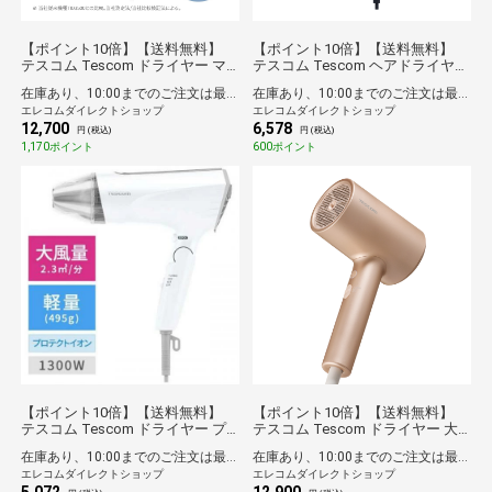
【ポイント10倍】【送料無料】
【ポイント10倍】【送料無料】
テスコム Tescom ドライヤー マ
テスコム Tescom ヘアドライヤー
イナスイオン 静音 軽量 高速ブラ
プロテクトイオン 速乾 軽量 冷風
在庫あり、10:00までのご注文は最短即日発送
在庫あり、10:00までのご注文は最短即日発送
シレスDCモーター コンパクト 冷
折りたたみ 大風量 大風圧 ラク抜
エレコムダイレクトショップ
エレコムダイレクトショップ
温風 4モード [
きプラグ Speedom ブラック
12,700
6,578
HIGH/LOW/COOL/AUTO ] ラク抜
円 (税込)
円 (税込)
きプラグ ホワイト
1,170ポイント
600ポイント
【ポイント10倍】【送料無料】
【ポイント10倍】【送料無料】
テスコム Tescom ドライヤー プ
テスコム Tescom ドライヤー 大
ロテクトイオン 【 速乾 大風量 大
風量 速乾 モイスチャーイオン 温
在庫あり、10:00までのご注文は最短即日発送
在庫あり、10:00までのご注文は最短即日発送
風圧 】 軽量 冷風 折りたたみ ラク
冷モード うるおいケア ヘアドラ
エレコムダイレクトショップ
エレコムダイレクトショップ
抜きプラグ Speedom ホワイト
イヤー ゴールド