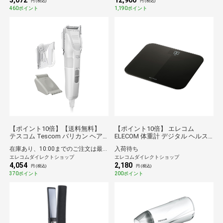
5,072
12,900
円 (税込)
円 (税込)
460ポイント
1,190ポイント
【ポイント10倍】【送料無料】
【ポイント10倍】 エレコム
テスコム Tescom バリカン ヘア
ELECOM 体重計 デジタル ヘルス
カッター 1～35mm 刈り高さ調整
メーター コンパクト 乗るだけ自
在庫あり、10:00までのご注文は最短即日発送
入荷待ち
刃の水洗いOK 海外対応 交流式
動電源ON 強化ガラス天板 最大
エレコムダイレクトショップ
エレコムダイレクトショップ
1.8m ホワイト
150kg対応 LED表示 電池付属 エク
4,054
2,180
リア ブラック
円 (税込)
円 (税込)
370ポイント
200ポイント