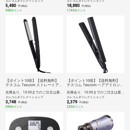
エレコムダイレクトショップ
エレコムダイレクトショップ
ヘルスメーター iOS/Android対応
タンド付属 コード長1.7m Nobby
5,480
18,880
Healthcareアプリ連携 ブラック
by TESCOM ホワイトアッシュ
円 (税込)
円 (税込)
500ポイント
1,740ポイント
【ポイント10倍】【送料無料】
【ポイント10倍】【送料無料】
テスコム Tescom ストレートアイ
テスコム Tescom ヘアアイロン
ロン ヘアアイロン マイナスイオ
ストレートアイロン ミニ 軽量 海
在庫あり、10:00までのご注文は最短即日発送
在庫あり、10:00までのご注文は最短即日発送
ン 140-200℃ 24mm 温度調整/ロッ
外対応 旅行用 ナノセラミックコ
エレコムダイレクトショップ
エレコムダイレクトショップ
ク/メモリー 海外対応 自動OFF 開
ーティング 190℃ コンパクト 持ち
3,748
2,379
閉ロック naturam ブラック
運び便利 ブラック
円 (税込)
円 (税込)
340ポイント
220ポイント