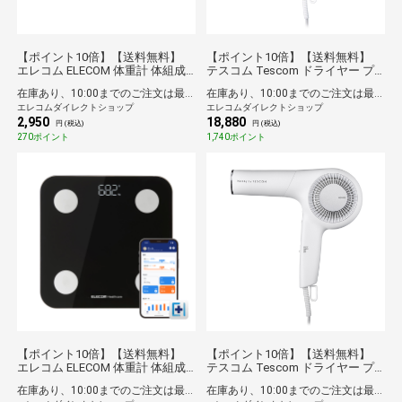
【ポイント10倍】【送料無料】
【ポイント10倍】【送料無料】
エレコム ELECOM 体重計 体組成
テスコム Tescom ドライヤー プ
計 ヘルスメーター Bluetooth スマ
ロテクトイオン 大風量 大風速 速
在庫あり、10:00までのご注文は最短即日発送
在庫あり、10:00までのご注文は最短即日発送
ホ連動 【 体重 体脂肪率 BMI 内臓
乾 冷温風 Nobby by TESCOM コ
エレコムダイレクトショップ
エレコムダイレクトショップ
脂肪レベル 皮下脂肪率 骨格筋率
ード長1.7m スモーキーグレー
2,950
18,880
骨量 基礎代謝 FFMI 9項目測定可
円 (税込)
円 (税込)
】 ブラック
270ポイント
1,740ポイント
【ポイント10倍】【送料無料】
【ポイント10倍】【送料無料】
エレコム ELECOM 体重計 体組成
テスコム Tescom ドライヤー プ
計 Bluetooth/Wi-Fi対応 スマホ連
ロテクトイオン 大風量 大風速 速
在庫あり、10:00までのご注文は最短即日発送
在庫あり、10:00までのご注文は最短即日発送
動 13項目測定 体脂肪率 / BMIなど
乾 温冷自動切替モード 高耐久 ス