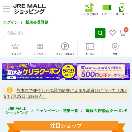
ふるさと納税
チケット
オーダー
/
ログイン
新規会員登録
0
ランキング
カテゴリ
ポイント10倍以上
クーポン
特集
熊本県で発生した地震の影響による配送遅延について（202
6年7月29日13時時点）
JRE MALL
キャンペーン・特集一覧
毎日の必需品 クーポンWEE
ショッピング
注目ショップ
毎