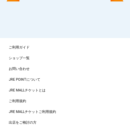
日
の
必
需
品
ク
ご利用ガイド
ー
ポ
ショップ一覧
ン
お問い合わせ
W
E
JRE POINTについて
E
JRE MALLチケットとは
K
ご利用規約
注
目
JRE MALLチケットご利用規約
シ
出店をご検討の方
ョ