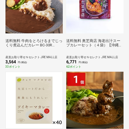
送料無料 牛肉をとろけるまでじっ
送料無料 奥芝商店 海老出汁スー
くり煮込んだカレー BC-30R
プカレーセット（４袋）【沖縄
〔(150g×3)×5〕 レトルトカレー
県・離島 配送不可】
産直お取り寄せＮセレクト JRE MALL店
産直お取り寄せＮセレクト JRE MALL店
3,564
6,771
円 (税込)
円 (税込)
33ポイント
62ポイント