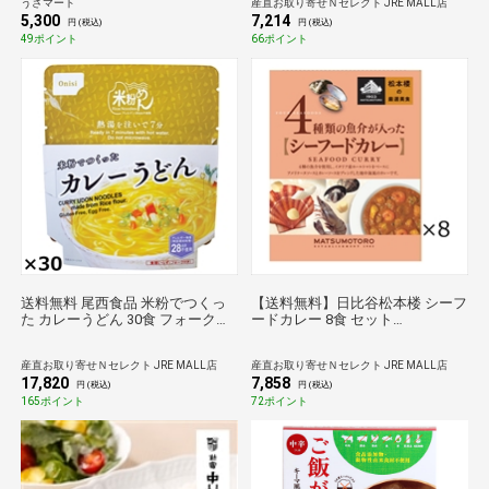
うさマート
産直お取り寄せＮセレクト JRE MALL店
せ 2種 4食入 PCS-4
5,300
7,214
円 (税込)
円 (税込)
49ポイント
66ポイント
送料無料 尾西食品 米粉でつくっ
【送料無料】日比谷松本楼 シーフ
た カレーうどん 30食 フォーク付
ードカレー 8食 セット
き 米粉麺 国産 うどん 5年保存 非
〔180g×8〕 カレー レトルト 東京
常食 長期保存食 常温【沖縄県・
産直お取り寄せＮセレクト JRE MALL店
産直お取り寄せＮセレクト JRE MALL店
離島 配送不可】
17,820
7,858
円 (税込)
円 (税込)
165ポイント
72ポイント