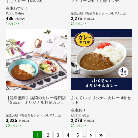
すじカレー【05050】
フカリー 2種 〔芳醇リッチ
120g×2・濃厚リッチ120g×2〕 レ
在庫わずか！
トルトカレー
PERIE Online
産直お取り寄せＮセレクト JRE MALL店
486
2,275
円 (税込)
円 (税込)
4ポイント
21ポイント
【送料無料】福岡のカレー専門店
ふくてい オリジナルカレー 4食セ
「Sabzi」オリジナル野菜カレー
ット
(8食入り） 【北海道・沖縄・離島
在庫あり
配送不可】
産直お取り寄せＮセレクト JRE MALL店
ビジコン商店
3,326
2,278
円 (税込)
円 (税込)
30ポイント
21ポイント
1
2
3
4
5
...