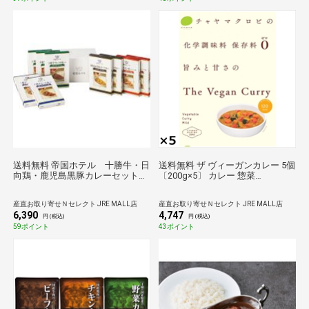
送料無料 帝国ホテル 十勝牛・日
送料無料 ザ ヴィーガンカレー 5個
向鶏・鹿児島黒豚カレーセット
〔200g×5〕 カレー 惣菜
（９食）
CHAYA（チャヤ）マクロビオティ
ックス
産直お取り寄せＮセレクト JRE MALL店
産直お取り寄せＮセレクト JRE MALL店
6,390
4,747
円 (税込)
円 (税込)
59ポイント
43ポイント