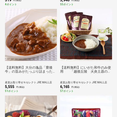
519
5,940
円 (税込)
円 (税込)
4ポイント
55ポイント
【送料無料】大分の逸品「豊後
【送料無料】にいがた和牛のみ使
牛」の旨みがたっぷり詰まった
用 「越後丘陵 火炎土器の里
「豊後牛カレー詰合せ」 大分一
ビーフカレー」 ５個セット
村一品株式会社・大分県
産直お取り寄せＮセレクト JRE MALL店
産直お取り寄せＮセレクト JRE MALL店
5,555
6,165
円 (税込)
円 (税込)
51ポイント
57ポイント