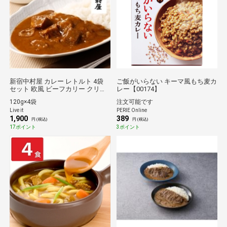
新宿中村屋 カレー レトルト 4袋
ご飯がいらない キーマ風もち麦カ
セット 欧風 ビーフカリー クリー
レー【00174】
ミーなコク 濃厚リッチ 送料無料
120g×4袋
注文可能です
詰め合わせ ビーフカレー 老舗 中
Live it
PERIE Online
村屋 保存食 常温保存 540日 産地
1,900
389
直送 JREポイント消化 ギフト 贈
円 (税込)
円 (税込)
り物
17ポイント
3ポイント