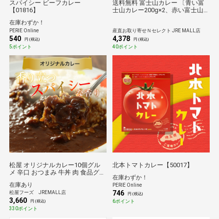
スパイシー ビーフカレー
送料無料 富士山カレー 〔青い富
【01816】
士山カレー200g×2、赤い富士山
カレー200g×2〕 レトルトカレー
在庫わずか！
PERIE Online
産直お取り寄せＮセレクト JRE MALL店
540
4,378
円 (税込)
円 (税込)
5ポイント
40ポイント
松屋 オリジナルカレー10個グル
北本トマトカレー【50017】
メ 辛口 おつまみ 牛丼 肉 食品グル
在庫わずか！
メ 送料無料 時短 まつや
在庫あり
PERIE Online
746
松屋フーズ JREMALL店
円 (税込)
3,660
6ポイント
円 (税込)
330ポイント