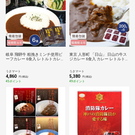
岐阜 飛騨牛 粗挽きミンチ使用ビ
東京 人形町 「日山」 日山の牛ス
ーフカレー 6食入 レトルトカレー
ジカレー 6食入 カレー レトルト
れとると カレー かれー 岐阜グル
ビーフカレー 牛すじ セット ギフ
メ 国産牛
ト
うさマート
うさマート
4,860
5,380
円 (税込)
円 (税込)
45ポイント
49ポイント