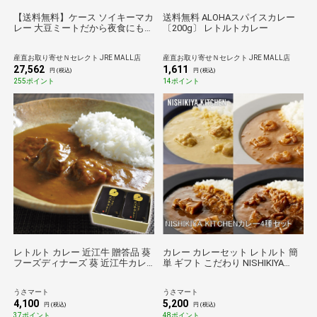
【送料無料】ケース ソイキーマカ
送料無料 ALOHAスパイスカレー
レー 大豆ミートだから夜食にもう
〔200g〕 レトルトカレー
れしい 40個 〔160g×40〕 東京都
無添加 レトルトカレー チャヤ マ
産直お取り寄せＮセレクト JRE MALL店
産直お取り寄せＮセレクト JRE MALL店
クロビオティックス
27,562
1,611
円 (税込)
円 (税込)
255ポイント
14ポイント
レトルト カレー 近江牛 贈答品 葵
カレー カレーセット レトルト 簡
フーズディナーズ 葵 近江牛カレ
単 ギフト こだわり NISHIKIYA
ー 2個セット
KITCHEN カレー4種セット 計7袋
入
うさマート
うさマート
4,100
5,200
円 (税込)
円 (税込)
37ポイント
48ポイント