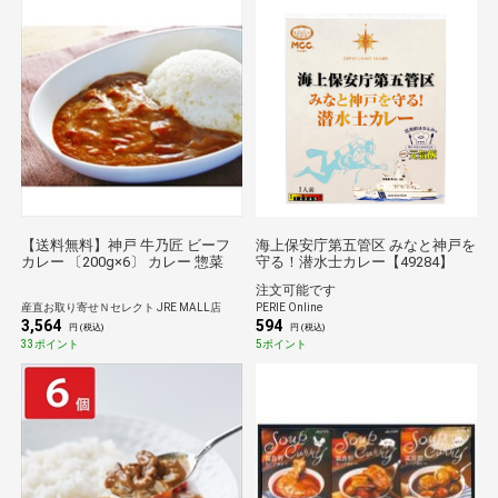
【送料無料】神戸 牛乃匠 ビーフ
海上保安庁第五管区 みなと神戸を
カレー 〔200g×6〕 カレー 惣菜
守る！潜水士カレー【49284】
注文可能です
産直お取り寄せＮセレクト JRE MALL店
PERIE Online
3,564
594
円 (税込)
円 (税込)
33ポイント
5ポイント