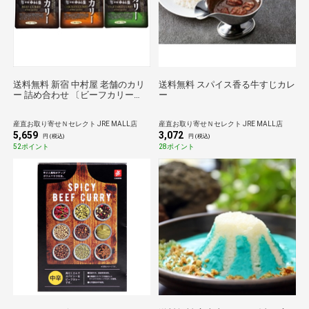
送料無料 新宿 中村屋 老舗のカリ
送料無料 スパイス香る牛すじカレ
ー 詰め合わせ 〔ビーフカリー
ー
170g×3、チキンカリー170g×2、
野菜カリー170g×2〕 レトルトカ
産直お取り寄せＮセレクト JRE MALL店
産直お取り寄せＮセレクト JRE MALL店
レー
5,659
3,072
円 (税込)
円 (税込)
52ポイント
28ポイント