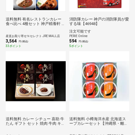
送料無料 有名レストランカレー
消防隊カレー 神戸の消防隊員が愛
食べ比べ 4種セット 神戸精養軒 ト
する味【46948】
マトベースのビーフカレー ほか
注文可能です
レトルトカレー ご当地 カレー 温
産直お取り寄せＮセレクト JRE MALL店
PERIE Online
めるだけ 惣菜【北海道・沖縄県・
3,564
594
離島 配送不可】
円 (税込)
円 (税込)
33ポイント
5ポイント
送料無料 カレー シチュー 喜助 牛
送料無料 小樽海洋水産 北海道ス
たん ギフト セット 焼肉 牛肉 キス
ープカレーセット【沖縄県・離島
ケフーズ 味の牛たん喜助 プレミ
配送不可】
アム牛たんカレー・シチュー詰合