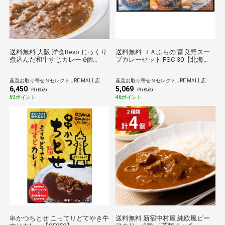
送料無料 大阪 洋食Revo じっくり
送料無料 ＪＡふらの 富良野スー
煮込んだ和牛すじカレー 6個
プカレーセット FSC-30【北海
〔200g×6〕 レトルトカレー【北
道・沖縄県・離島 配送不可】
海道・沖縄・離島 お届け不可】
産直お取り寄せＮセレクト JRE MALL店
産直お取り寄せＮセレクト JRE MALL店
6,450
5,069
円 (税込)
円 (税込)
59ポイント
46ポイント
串かつちとせ こってりどてやき牛
送料無料 新宿中村屋 純欧風ビー