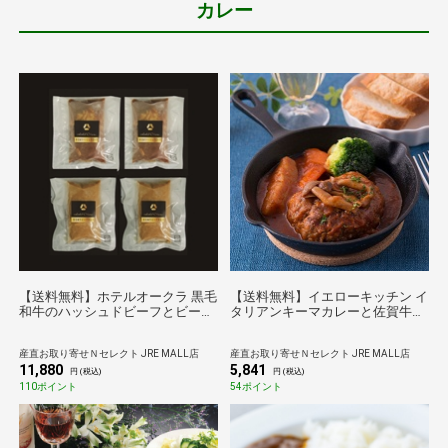
カレー
【送料無料】ホテルオークラ 黒毛
【送料無料】イエローキッチン イ
和牛のハッシュドビーフとビーフ
タリアンキーマカレーと佐賀牛煮
カレー 〔ハッシュドビーフ
込みハンバーグ セット〔カレー
200g×2、カレー230g×2〕 兵庫県
×3・ハンバーグ×3〕
産直お取り寄せＮセレクト JRE MALL店
産直お取り寄せＮセレクト JRE MALL店
冷凍洋食総菜 神戸
11,880
5,841
円 (税込)
円 (税込)
110ポイント
54ポイント