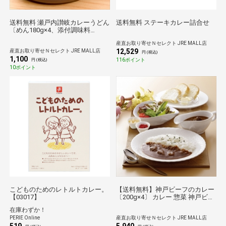
送料無料 瀬戸内讃岐カレーうどん
送料無料 ステーキカレー詰合せ
〔めん180g×4、添付調味料
17g×4〕 うどん 麺類
産直お取り寄せＮセレクト JRE MALL店
12,529
産直お取り寄せＮセレクト JRE MALL店
円 (税込)
1,100
116ポイント
円 (税込)
10ポイント
こどものためのレトルトカレー。
【送料無料】神戸ビーフのカレー
【03017】
〔200g×4〕 カレー 惣菜 神戸ビー
フ
在庫わずか！
PERIE Online
産直お取り寄せＮセレクト JRE MALL店