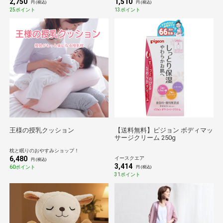
2,750
1,510
ル キャミ 下着 肌着 妊婦 妊娠 産
円 (税込)
円 (税込)
前産後 インナーウェア インナー
25ポイント
13ポイント
ウエア
王様の授乳クッション
【送料無料】ピジョン ボディマッ
サージクリーム 250g
枕と眠りのおやすみショップ！
6,480
イースクエア
円 (税込)
3,414
60ポイント
円 (税込)
31ポイント