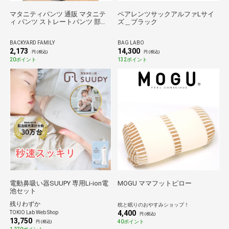
マタニティパンツ 通販 マタニテ
ペアレンツサックアルファLサイ
ィ パンツ ストレートパンツ 部屋
ズ＿ブラック
着 ルームウェア ボトムス ズボン
ストレッチ ボトム レディース パ
BACKYARD FAMILY
BAG LABO
ジャマ 大きいサイズ 春夏 春秋 ゆ
2,173
14,300
ったり 妊婦服 産前 産後 妊婦 マタ
円 (税込)
円 (税込)
ニティウェア マタニティ用品 マ
20ポイント
132ポイント
マ用品
電動鼻吸い器SUUPY 専用Li-ion電
MOGU ママフットピロー
池セット
残りわずか
枕と眠りのおやすみショップ！
4,400
TOKIO Lab Web Shop
円 (税込)
13,750
40ポイント
円 (税込)