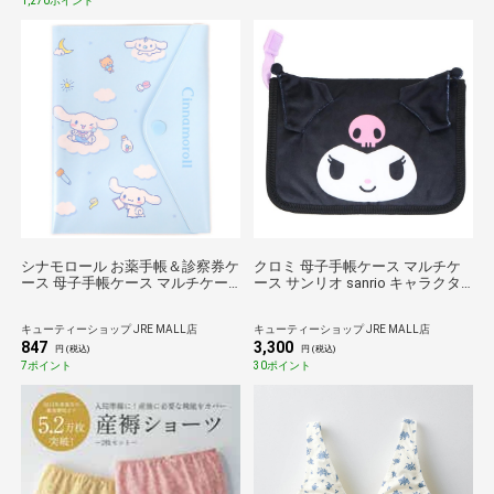
1,270ポイント
シナモロール お薬手帳＆診察券ケ
クロミ 母子手帳ケース マルチケ
ース 母子手帳ケース マルチケー
ース サンリオ sanrio キャラクタ
ス 新生活 サンリオ sanrio キャラ
ー
クター
キューティーショップ JRE MALL店
キューティーショップ JRE MALL店
847
3,300
円 (税込)
円 (税込)
7ポイント
30ポイント