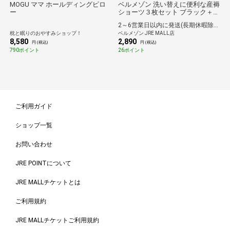
MOGU ママ ホールディングピロ
ベルメゾン 洗い替えに便利な産褥
ー
ショーツ３枚セット ブラック＋ネ
イビー＋チャコール杢 M
2～6営業日以内に発送(長期休暇除く)
枕と眠りのおやすみショップ！
ベルメゾン JRE MALL店
8,580
2,890
円 (税込)
円 (税込)
790ポイント
26ポイント
ご利用ガイド
ショップ一覧
お問い合わせ
JRE POINTについて
JRE MALLチケットとは
ご利用規約
JRE MALLチケットご利用規約