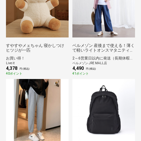
すやすやメェちゃん 寝かしつけ
ベルメゾン 産後まで使える！薄く
ヒツジが一匹
て軽いライトオンスマタニティサ
イズバギーパンツ ブルー マタニ
お買い得！
2～6営業日以内に発送（長期休暇除く）
ティＳ
Live it
ベルメゾン JRE MALL店
4,378
4,490
円 (税込)
円 (税込)
40ポイント
41ポイント