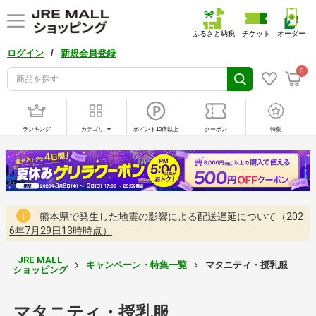
ふるさと納税
チケット
オーダー
/
ログイン
新規会員登録
0
ランキング
カテゴリ
ポイント10倍以上
クーポン
特集
熊本県で発生した地震の影響による配送遅延について（202
6年7月29日13時時点）
JRE MALL
キャンペーン・特集一覧
マタニティ・授乳服
ショッピング
マタニティ・授乳服