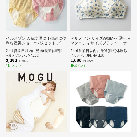
ベルメゾン 入院準備に！健診に便
ベルメゾン サイズが細かく選べる
利な産褥ショーツ2枚セット ブラ
マタニティサイズブラジャー オフ
ック２枚 M
ホワイト系花柄 マタニティL/L
2～6営業日以内に発送(長期休暇除く)
2～6営業日以内に発送(長期休暇除く)
ベルメゾン JRE MALL店
ベルメゾン JRE MALL店
2,090
2,090
円 (税込)
円 (税込)
19ポイント
19ポイント