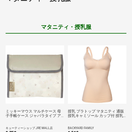
マタニティ・授乳服
ミッキーマウス マルチケース 母
授乳 ブラトップ マタニティ 通販
子手帳ケース ジャバラタイプ ア
授乳キャミソール カップ付 授乳
イコン
ブラ 授乳キャミ 授乳服 ブラキャ
ミ カップ付きインナー 産後 イン
キューティーショップ JRE MALL店
BACKYARD FAMILY
ナー 授乳ブラトップ キャミソー