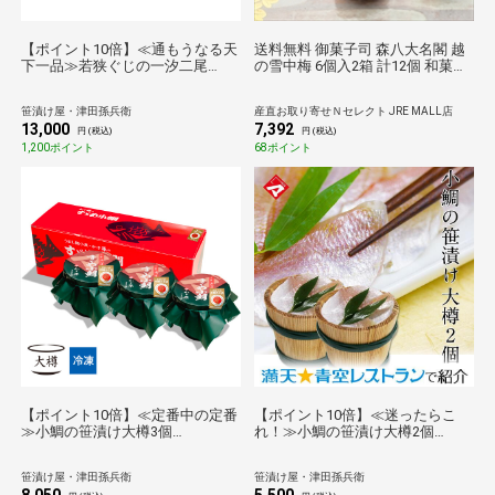
【ポイント10倍】≪通もうなる天
送料無料 御菓子司 森八大名閣 越
下一品≫若狭ぐじの一汐二尾
の雪中梅 6個入2箱 計12個 和菓子
[_216503_]【母の日】【父の日】
個包装 菓子 羽二重餅 梅 おやつ お
【お中元】【敬老の日】【お歳
茶請け
笹漬け屋・津田孫兵衛
産直お取り寄せＮセレクト JRE MALL店
暮】
13,000
7,392
円 (税込)
円 (税込)
1,200ポイント
68ポイント
【ポイント10倍】≪定番中の定番
【ポイント10倍】≪迷ったらこ
≫小鯛の笹漬け大樽3個
れ！≫小鯛の笹漬け大樽2個
[_210103_]【送料無料】【母の
[_210102_] 【送料無料】【母の
日】【父の日】【お中元】【敬老
日】【父の日】【お中元】【敬老
笹漬け屋・津田孫兵衛
笹漬け屋・津田孫兵衛
の日】【お歳暮】
の日】【お歳暮】