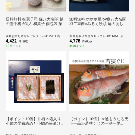
送料無料 御菓子司 森八大名閣 越
送料無料 ホホホ屋 by森八大名閣
の雪中梅 6個入 和菓子 個包装 菓
羽二重餅×みるく饅頭 竜のあしあ
子 羽二重餅 梅 おやつ お茶請け
と 10個 和菓子 個包装 まんじゅう
おやつ お茶請け
産直お取り寄せＮセレクト JRE MALL店
産直お取り寄せＮセレクト JRE MALL店
4,422
4,778
円 (税込)
円 (税込)
40ポイント
44ポイント
【ポイント10倍】井桁木箱入り・
【ポイント10倍】≪通もうなる天
小鯛の昆布締めと小鯛の笹漬け食
下一品≫若狭ぐじの一汐一尾
べ比べ[_212909_]【送料無料】
[_216502_]【母の日】【父の日】
【母の日】【父の日】【お中元】
【お中元】【敬老の日】【お歳