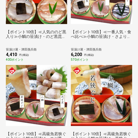
【ポイント10倍】≪人気ののど黒
【ポイント10倍】≪一番人気・食
入り≫小鯛の笹漬け・のど黒昆布
べ比べ≫小鯛の笹漬け・さより笹
締め[_214504_]【送料無料】
漬け・のど黒昆布締め[_215101_]
【送料無料】【母の日】【父の
笹漬け屋・津田孫兵衛
笹漬け屋・津田孫兵衛
日】【お中元】【敬老の日】【お
4,410
6,200
歳暮】
円 (税込)
円 (税込)
400ポイント
570ポイント
【ポイント10倍】≪高級魚若狭ぐ
【ポイント10倍】≪高級魚若狭ぐ