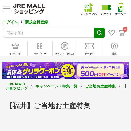
ふるさと納税
チケット
オーダー
/
ログイン
新規会員登録
0
ランキング
カテゴリ
ポイント10倍以上
クーポン
特集
JRE MALL
キャンペーン・特集一覧
ご当地お土産特集
【福
ショッピング
【福井】ご当地お土産特集