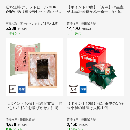
送料無料 クラフトビール OUR
【ポイント10倍】【冷凍】≪皇室
BREWING 3種 6缶セット 箱入り
献上品≫若狭かれ一夜干し5～6
ご当地ビール 福井 発泡酒 詰め合
枚・ギフト箱入り[_216303_]【お
わせ アルコール飲料
歳暮】
産直お取り寄せＮセレクト JRE MALL店
笹漬け屋・津田孫兵衛
5,588
14,170
円 (税込)
円 (税込)
51ポイント
1,310ポイント
【ポイント10倍】≪週間文集「お
【ポイント10倍】≪定番中の定番
いしい！私のお取り寄せ」に掲載
≫小鯛の笹漬け大樽１個
≫井桁木箱入り・小鯛の昆布締め
[_210101_]【送料無料】【母の
[_212101_]【送料無料】【母の
日】【父の日】【お中元】【敬老
笹漬け屋・津田孫兵衛
笹漬け屋・津田孫兵衛
日】【父の日】【お中元】【敬老
の日】【お歳暮】
4,650
3,450
の日】【お歳暮】
円 (税込)
円 (税込)
430ポイント
310ポイント