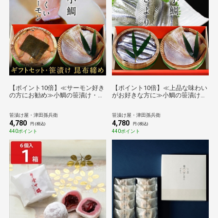
【ポイント10倍】≪サーモン好き
【ポイント10倍】≪上品な味わい
の方にお勧め≫小鯛の笹漬け・ふ
がお好きな方に≫小鯛の笹漬け・
くいサーモン昆布締め[_214515_]
さより笹漬け[_214505_]【送料無
【送料無料】【母の日】【父の
料】【母の日】【父の日】【お中
笹漬け屋・津田孫兵衛
笹漬け屋・津田孫兵衛
日】【お中元】【敬老の日】【お
元】【敬老の日】【お歳暮】
4,780
4,780
歳暮】
円 (税込)
円 (税込)
440ポイント
440ポイント