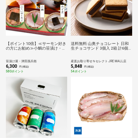
【ポイント10倍】≪サーモン好き
送料無料 山奥チョコレート 日和
の方にお勧め≫小鯛の笹漬け・の
生チョコサンド 3個入 2箱 計6個
ど黒昆布締め・ふくいサーモン昆
スイーツ 個包装 クッキー 洋菓子
布締め[_214517_]【送料無料】
焼き菓子 おやつ
笹漬け屋・津田孫兵衛
産直お取り寄せＮセレクト JRE MALL店
【母の日】【父の日】【お中元】
6,300
5,848
【敬老の日】【お歳暮】
円 (税込)
円 (税込)
580ポイント
54ポイント