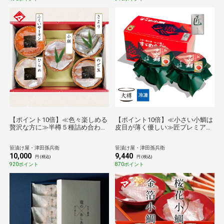
【ポイント10倍】≪色々楽しめる
【ポイント10倍】≪小さい小鯛は
贅沢な方に≫半樽５種詰め合わせ
皮目が薄く優しい≫匠プレミアム
[_215163_]【送料無料】【母の
大樽2個 [_210302_]【送料無料】
日】【父の日】【お中元】【敬老
笹漬け屋・津田孫兵衛
笹漬け屋・津田孫兵衛
の日】【お歳暮】
10,000
9,440
円 (税込)
円 (税込)
920ポイント
870ポイント