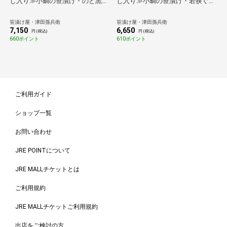
じ入り≫小鯛の笹漬け・のど黒昆
じ入り≫小鯛の笹漬け・若狭ぐじ
布締め・若狭ぐじ昆布締め
昆布締め[_214512_]【送料無料】
[_215154_]【送料無料】【母の
【母の日】【父の日】【お中元】
笹漬け屋・津田孫兵衛
笹漬け屋・津田孫兵衛
日】【父の日】【お中元】【敬老
【敬老の日】【お歳暮】
7,150
6,650
の日】【お歳暮】
円 (税込)
円 (税込)
660ポイント
610ポイント
ご利用ガイド
ショップ一覧
お問い合わせ
JRE POINTについて
JRE MALLチケットとは
ご利用規約
JRE MALLチケットご利用規約
出店をご検討の方