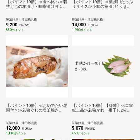
【ポイント10倍】≪食べ比べ≫若
【ポイント10倍】≪業務用たっぷ
狭ぐじの粕漬け・味噌漬け各１尾
りサイズ≫小鯛の笹漬け1ｋｇ
詰め合わせ[_215606_]【母の日】
[_215502_]【お徳用】【母の日】
【父の日】【お中元】【敬老の
【父の日】【お中元】【敬老の
笹漬け屋・津田孫兵衛
笹漬け屋・津田孫兵衛
日】【お歳暮】
日】【お歳暮】
9,200
14,000
円 (税込)
円 (税込)
850ポイント
1,290ポイント
【ポイント10倍】≪おめでたい尾
【ポイント10倍】【冷凍】≪皇室
頭付き≫若狭ぐじの塩釜焼き
献上品≫若狭かれ一夜干し2枚
[_216203_]【送料無料】【母の
[_216301_]
日】【父の日】【お中元】【敬老
笹漬け屋・津田孫兵衛
笹漬け屋・津田孫兵衛
の日】【お歳暮】
12,000
5,070
円 (税込)
円 (税込)
1,110ポイント
460ポイント