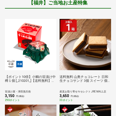
【福井】ご当地お土産特集
【ポイント10倍】小鯛の笹漬け中
送料無料 山奥チョコレート 日和
樽１個 [_210201_]【送料無料】
生チョコサンド 3個 スイーツ 個包
【母の日】【父の日】【お中元】
装 クッキー 洋菓子 焼き菓子 おや
【敬老の日】【お歳暮】
つ
笹漬け屋・津田孫兵衛
産直お取り寄せＮセレクト JRE MALL店
3,150
3,650
円 (税込)
円 (税込)
290ポイント
33ポイント