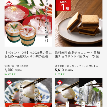
【ポイント10倍】≪2026父の日に
送料無料 山奥チョコレート 日和
お勧め≫金箔桜入り小鯛の笹漬
生チョコサンド 6個 スイーツ 個包
け・大樽[_211408_]【送料無料】
装 クッキー 洋菓子 焼き菓子 おや
【母の日】【父の日】【お中元】
つ
笹漬け屋・津田孫兵衛
産直お取り寄せＮセレクト JRE MALL店
【お祝】【内祝】【七五三】
6,250
5,610
円 (税込)
円 (税込)
570ポイント
51ポイント