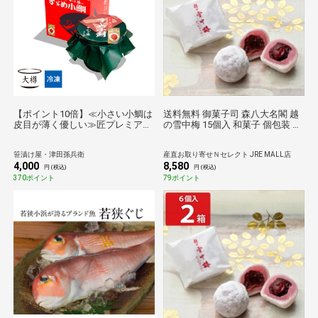
【ポイント10倍】≪小さい小鯛は
送料無料 御菓子司 森八大名閣 越
皮目が薄く優しい≫匠プレミアム
の雪中梅 15個入 和菓子 個包装 菓
大樽１個 [_210301_]【送料無料】
子 羽二重餅 梅 おやつ お茶請け
【母の日】【父の日】【お中元】
笹漬け屋・津田孫兵衛
産直お取り寄せＮセレクト JRE MALL店
【敬老の日】【お歳暮】
4,000
8,580
円 (税込)
円 (税込)
370ポイント
79ポイント