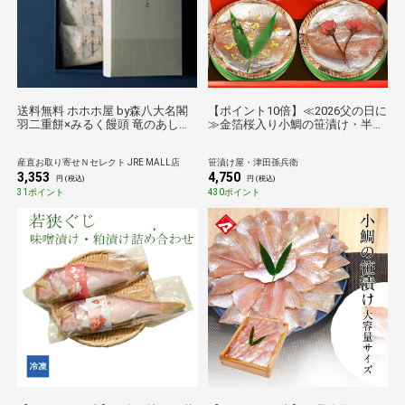
送料無料 ホホホ屋 by森八大名閣
【ポイント10倍】≪2026父の日に
羽二重餅×みるく饅頭 竜のあしあ
≫金箔桜入り小鯛の笹漬け・半樽
と 5個 和菓子 個包装 まんじゅう
[_211407_]【送料無料】【母の
おやつ お茶請け
日】【父の日】【お歳暮】【お
産直お取り寄せＮセレクト JRE MALL店
笹漬け屋・津田孫兵衛
祝】【内祝】【七五三】
3,353
4,750
円 (税込)
円 (税込)
31ポイント
430ポイント