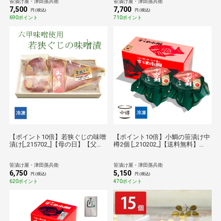
笹漬け屋・津田孫兵衛
笹漬け屋・津田孫兵衛
【敬老の日】【お歳暮】
暮】
7,500
7,700
円 (税込)
円 (税込)
690ポイント
710ポイント
【ポイント10倍】若狭ぐじの味噌
【ポイント10倍】小鯛の笹漬け中
漬け[_215702_]【母の日】【父の
樽2個 [_210202_]【送料無料】
日】【お中元】【敬老の日】【お
【母の日】【父の日】【お中元】
歳暮】
【敬老の日】【お歳暮】
笹漬け屋・津田孫兵衛
笹漬け屋・津田孫兵衛
6,750
5,150
円 (税込)
円 (税込)
620ポイント
470ポイント