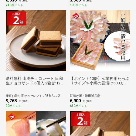
8,050
5,500
円 (税込)
円 (税込)
740ポイント
500ポイント
送料無料 山奥チョコレート 日和
【ポイント10倍】≪業務用たっぷ
生チョコサンド 6個入 2箱 計12個
りサイズ≫小鯛の笹漬け500ｇ
スイーツ 個包装 クッキー 洋菓子
[_215501_]【お徳用】【母の日】
焼き菓子 おやつ
【父の日】【お中元】【敬老の
産直お取り寄せＮセレクト JRE MALL店
笹漬け屋・津田孫兵衛
日】【お歳暮】
9,768
6,900
円 (税込)
円 (税込)
90ポイント
630ポイント