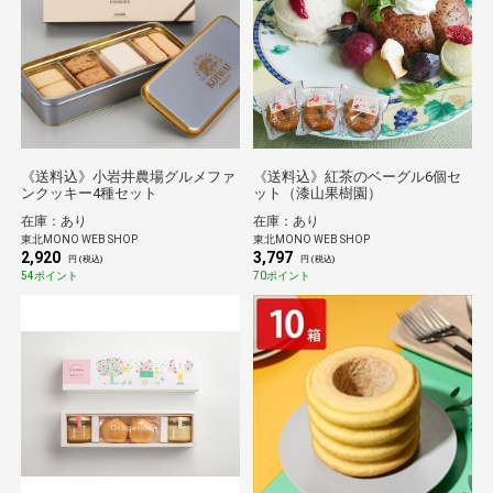
《送料込》小岩井農場グルメファ
《送料込》紅茶のベーグル6個セ
ンクッキー4種セット
ット（漆山果樹園）
在庫：あり
在庫：あり
東北MONO WEB SHOP
東北MONO WEB SHOP
2,920
3,797
円 (税込)
円 (税込)
54ポイント
70ポイント