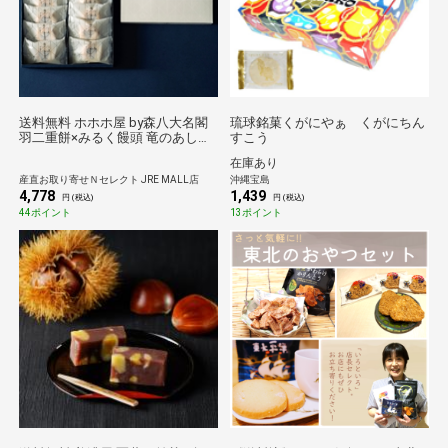
送料無料 ホホホ屋 by森八大名閣
琉球銘菓くがにやぁ くがにちん
羽二重餅×みるく饅頭 竜のあしあ
すこう
と 10個 和菓子 個包装 まんじゅう
在庫あり
おやつ お茶請け
産直お取り寄せＮセレクト JRE MALL店
沖縄宝島
4,778
1,439
円 (税込)
円 (税込)
44ポイント
13ポイント