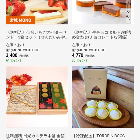
《送料込》仙台いちごのバターサ
《送料込》生チョコタルト3種詰
ンド 2箱セット（せんだいみや
め合わせ(チョコレートな関係)
げ）
在庫：あり
在庫：あり
東北MONO WEB SHOP
東北MONO WEB SHOP
3,480
4,770
円 (税込)
円 (税込)
64ポイント
88ポイント
送料無料 日光カステラ本舗 金箔
【冷凍配送】TORORIN BOCCHI