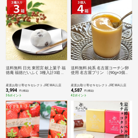
送料無料 日光 東照宮 献上菓子 福
送料無料 純系 名古屋コーチン卵
徳庵 福徳だいふく 3種入計3箱 大
使用 名古屋プリン 〔(90g×3個
福 お取り寄せ 和菓子 詰め合わせ
入)×4箱〕 プリン 冷蔵
お茶請け 茶菓子
産直お取り寄せＮセレクト JRE MALL店
産直お取り寄せＮセレクト JRE MALL店
3,994
4,587
円 (税込)
円 (税込)
36ポイント
42ポイント