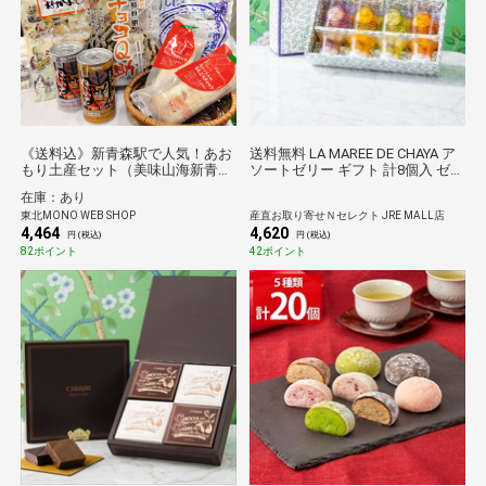
《送料込》新青森駅で人気！あお
送料無料 LA MAREE DE CHAYA ア
もり土産セット（美味山海新青森
ソートゼリー ギフト 計8個入 ゼリ
駅店）
ー 詰め合わせ スイーツ 個包装 デ
在庫：あり
ザート おやつ
東北MONO WEB SHOP
産直お取り寄せＮセレクト JRE MALL店
4,464
4,620
円 (税込)
円 (税込)
82ポイント
42ポイント