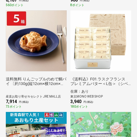
6,107
900
円 (税込)
円 (税込)
560ポイント
8ポイント
送料無料 りんごップルのめで鯛パ
《送料込》F01.ラスクフランス
イ 〔約130g(縦12cm×横12cm×高
プレミアムバター＜L缶＞（シベ
さ3cm)×5箱〕 スイーツ パイ
ール）
在庫：あり
産直お取り寄せＮセレクト JRE MALL店
東北MONO WEB SHOP
7,914
3,940
円 (税込)
円 (税込)
73ポイント
180ポイント