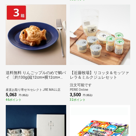
送料無料 りんごップルのめで鯛パ
【近藤牧場】リコッタ＆モッツァ
イ 〔約130g(縦12cm×横12cm×高
レラ＆ミルクジュレセット
さ3cm)×3箱〕 スイーツ パイ
注文可能です
産直お取り寄せＮセレクト JRE MALL店
PERIE Online
5,063
3,500
円 (税込)
円 (税込)
46ポイント
32ポイント