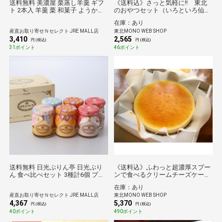
送料無料 美濃屋 栗蒸し羊羹 ギフ
《送料込》さっと気軽に!! 東北
ト 2本入 羊羹 栗 和菓子 ようかん
のおやつセット（いろといろ仙
お茶請け 栗羊羹 茶菓子
台）
在庫：あり
産直お取り寄せＮセレクト JRE MALL店
東北MONO WEB SHOP
3,410
2,565
円 (税込)
円 (税込)
31ポイント
46ポイント
送料無料 日光ぷりん亭 日光ぷり
《送料込》ふわっと超濃厚スプー
ん 食べ比べセット 3種計6個 プリ
ンで食べるクリームチーズケーキ
ン お取り寄せ スイーツ 個包装 お
６号（チロル）
在庫：あり
やつ デザート【北海道・九州地
産直お取り寄せＮセレクト JRE MALL店
東北MONO WEB SHOP
方・沖縄県・離島 配送不可】
4,367
5,370
円 (税込)
円 (税込)
40ポイント
490ポイント