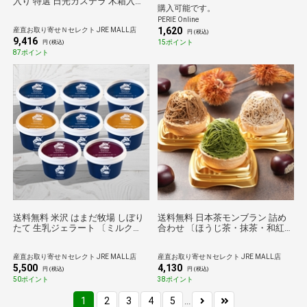
入り 特選 日光カステラ 木箱入ギ
購入可能です。
フト カステラ お菓子 茶菓子 お茶
PERIE Online
請け スイーツ 焼き菓子
1,620
産直お取り寄せＮセレクト JRE MALL店
円 (税込)
9,416
15ポイント
円 (税込)
87ポイント
送料無料 米沢 はまだ牧場 しぼり
送料無料 日本茶モンブラン 詰め
たて 生乳ジェラート 〔ミルク
合わせ 〔ほうじ茶・抹茶・和紅
120ml×4、ラムレーズン
茶〕 モンブラン
120ml×2、キャラメル120ml×2〕
産直お取り寄せＮセレクト JRE MALL店
産直お取り寄せＮセレクト JRE MALL店
アイスクリーム
5,500
4,130
円 (税込)
円 (税込)
50ポイント
38ポイント
1
2
3
4
5
...