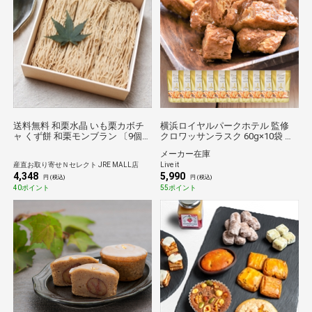
送料無料 和栗水晶 いも栗カボチ
横浜ロイヤルパークホテル 監修
ャ くず餅 和栗モンブラン 〔9個
クロワッサンラスク 60g×10袋 セ
入〕 スイーツ 和洋菓子
ット まとめ買い 一口サイズ 焼き
メーカー在庫
菓子 スイーツ ギフト 贈り物 JRE
産直お取り寄せＮセレクト JRE MALL店
Live it
ポイント消化 おやつ 贅沢 高級 ホ
4,348
5,990
テルグルメ サクサク ザラメ
円 (税込)
円 (税込)
40ポイント
55ポイント