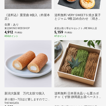
《送料込》栗里曲 8個入（杵屋本
送料無料 VERY SWEETS 焼き菓子
店）
とジャム 9種 詰め合わせ 〔焼き菓
子(ガレット クッキーほか8種）、
在庫：あり
いちごミルクジャム〕 スイーツ
東北MONO WEB SHOP
産直お取り寄せＮセレクト JRE MALL店
ジャム
4,912
5,159
円 (税込)
円 (税込)
450ポイント
47ポイント
新潟大阪屋 万代太鼓12個入
送料無料 日本茶水晶 いも栗カボ
チャ くず餅 静岡産お茶ペースト
承り後3～7日ほど要しますのでご了承ください。
〔9個入〕 スイーツ 和洋菓子
THE NIIGATA