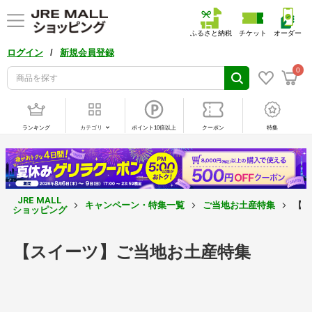
ふるさと納税
チケット
オーダー
/
ログイン
新規会員登録
0
ランキング
カテゴリ
ポイント10倍以上
クーポン
特集
JRE MALL
キャンペーン・特集一覧
ご当地お土産特集
【ス
ショッピング
【スイーツ】ご当地お土産特集