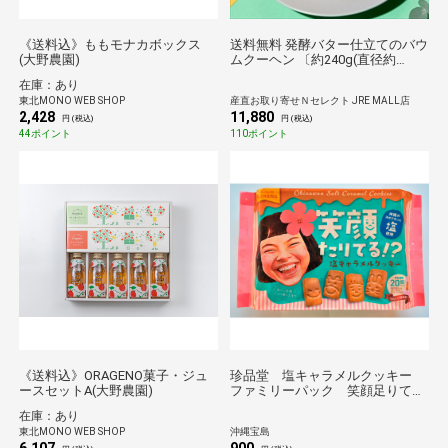
《送料込》ももモナカボックス
送料無料 発酵バター仕立てのバウ
(大野農園)
ムクーヘン 〔約240g(直径約
9.5cm×高さ約8cm)×10箱〕 スイ
在庫：あり
ーツ
東北MONO WEB SHOP
産直お取り寄せＮセレクト JRE MALL店
2,428
11,880
円 (税込)
円 (税込)
44ポイント
110ポイント
《送料込》ORAGENO菓子・ジュ
珍品堂 塩キャラメルクッキー
ースセットA(大野農園)
ファミリーパック 笑顔足りて
る？ 165g
在庫：あり
東北MONO WEB SHOP
沖縄宝島