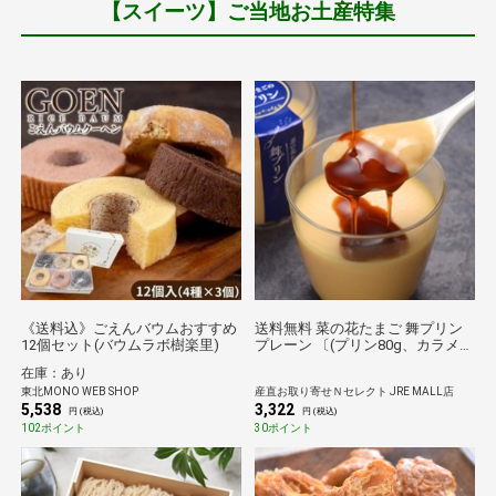
【スイーツ】ご当地お土産特集
《送料込》ごえんバウムおすすめ
送料無料 菜の花たまご 舞プリン
12個セット(バウムラボ樹楽里)
プレーン 〔(プリン80g、カラメル
ソース7g)×6)〕 プリン 洋菓子
在庫：あり
東北MONO WEB SHOP
産直お取り寄せＮセレクト JRE MALL店
5,538
3,322
円 (税込)
円 (税込)
102ポイント
30ポイント