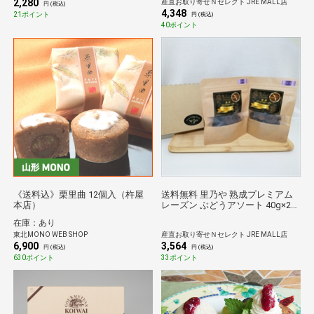
2,280
産直お取り寄せＮセレクト JRE MALL店
円 (税込)
4,348
21ポイント
円 (税込)
40ポイント
《送料込》栗里曲 12個入（杵屋
送料無料 里乃や 熟成プレミアム
本店）
レーズン ぶどうアソート 40g×2袋
シャインマスカット コトピー 干
在庫：あり
しぶどう 秋田県産 ドライフルー
東北MONO WEB SHOP
産直お取り寄せＮセレクト JRE MALL店
ツ 乾燥果実 巨峰 ポスト投函便
6,900
3,564
円 (税込)
円 (税込)
630ポイント
33ポイント