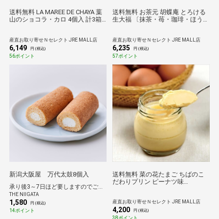
送料無料 LA MAREE DE CHAYA 葉
送料無料 お茶元 胡蝶庵 とろける
山のショコラ・カロ 4個入 計3箱
生大福 〔抹茶・苺・珈琲・ほうじ
ガトーショコラ 個包装 スイーツ
茶・あんバタ 各38g×4〕 大福
チョコレートケーキ
産直お取り寄せＮセレクト JRE MALL店
産直お取り寄せＮセレクト JRE MALL店
6,149
6,235
円 (税込)
円 (税込)
56ポイント
57ポイント
新潟大阪屋 万代太鼓8個入
送料無料 菜の花たまご ちばのこ
だわりプリン ピーナツ味
承り後3～7日ほど要しますのでご了承ください。
〔80g×6〕 プリン 洋菓子
THE NIIGATA
1,580
産直お取り寄せＮセレクト JRE MALL店
円 (税込)
4,200
14ポイント
円 (税込)
38ポイント