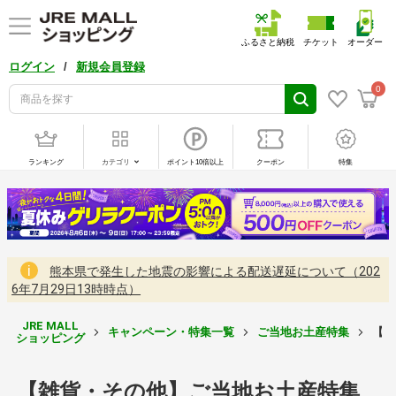
ふるさと納税
チケット
オーダー
/
ログイン
新規会員登録
0
ランキング
カテゴリ
ポイント10倍以上
クーポン
特集
熊本県で発生した地震の影響による配送遅延について（202
6年7月29日13時時点）
JRE MALL
キャンペーン・特集一覧
ご当地お土産特集
【雑
ショッピング
【雑貨・その他】ご当地お土産特集