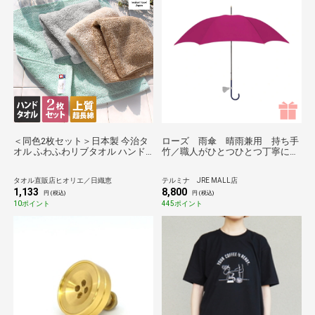
＜同色2枚セット＞日本製 今治タ
ローズ 雨傘 晴雨兼用 持ち手
オル ふわふわリブタオル ハンド
竹／職人がひとつひとつ丁寧に作
タオル（オフホワイト2枚）
る傘 Tokyo noble＊
タオル直販店ヒオリエ／日織恵
テルミナ JRE MALL店
1,133
8,800
円 (税込)
円 (税込)
10ポイント
445ポイント