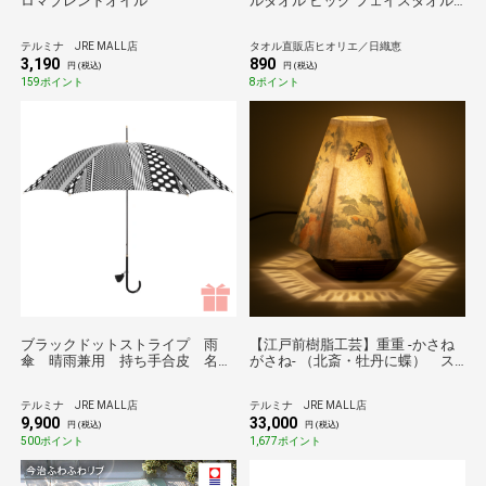
ロマブレンドオイル
ルタオル ビッグ フェイスタオル
お試し【圧縮】オフホワイト
テルミナ JRE MALL店
タオル直販店ヒオリエ／日織恵
3,190
890
円 (税込)
円 (税込)
159ポイント
8ポイント
ブラックドットストライプ 雨
【江戸前樹脂工芸】重重 -かさね
傘 晴雨兼用 持ち手合皮 名入
がさね- （北斎・牡丹に蝶） ス
れ刺繍あり／職人がひとつひとつ
タンドライト
丁寧に作る傘 Tokyo noble＊
テルミナ JRE MALL店
テルミナ JRE MALL店
9,900
33,000
円 (税込)
円 (税込)
500ポイント
1,677ポイント