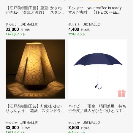
【江戸前樹脂工芸】重重 -かさね
T-シャツ your coffee is ready
がさね- （金魚と波紋） スタン
すみだ珈琲 【THE COFFEE
ドライト
HOUSE】
テルミナ JRE MALL店
テルミナ JRE MALL店
33,000
4,400
円 (税込)
円 (税込)
1,677ポイント
220ポイント
【江戸前樹脂工芸】灯紋様 -あか
ネイビー 雨傘 晴雨兼用 持ち
りもんよう- 花菱 スタンドラ
手合皮／職人がひとつひとつ丁寧
イト
に作る傘 Tokyo noble＊
テルミナ JRE MALL店
テルミナ JRE MALL店
33,000
8,800
円 (税込)
円 (税込)
1,677ポイント
445ポイント