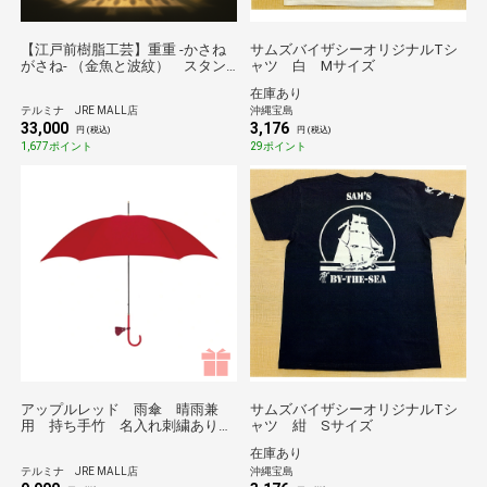
【江戸前樹脂工芸】重重 -かさね
サムズバイザシーオリジナルTシ
がさね- （金魚と波紋） スタン
ャツ 白 Mサイズ
ドライト
在庫あり
テルミナ JRE MALL店
沖縄宝島
33,000
3,176
円 (税込)
円 (税込)
1,677ポイント
29ポイント
アップルレッド 雨傘 晴雨兼
サムズバイザシーオリジナルTシ
用 持ち手竹 名入れ刺繍あり／
ャツ 紺 Sサイズ
職人がひとつひとつ丁寧に作る
在庫あり
傘 Tokyo noble＊
テルミナ JRE MALL店
沖縄宝島