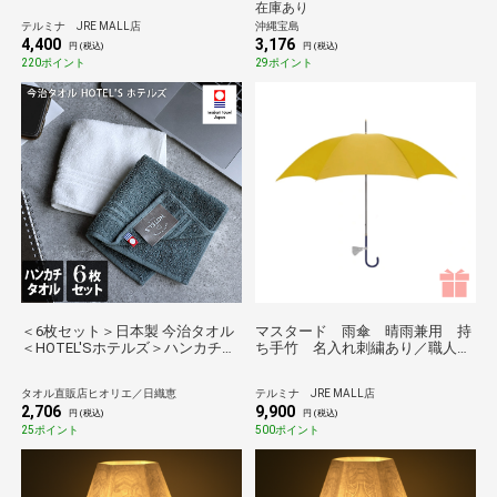
在庫あり
テルミナ JRE MALL店
沖縄宝島
4,400
3,176
円 (税込)
円 (税込)
220ポイント
29ポイント
＜6枚セット＞日本製 今治タオル
マスタード 雨傘 晴雨兼用 持
＜HOTEL'Sホテルズ＞ハンカチタ
ち手竹 名入れ刺繍あり／職人が
オル（オフホワイト6枚）
ひとつひとつ丁寧に作る傘
Tokyo noble＊
タオル直販店ヒオリエ／日織恵
テルミナ JRE MALL店
2,706
9,900
円 (税込)
円 (税込)
25ポイント
500ポイント