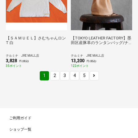
【ＳＡＭＵＥＬ】さむちゃんロン
【TOKYO LEATHER FACTORY】墨
T 白
田区産豚革のランタンバッグ/ナ
チュラル
テルミナ JRE MALL店
テルミナ JRE MALL店
3,828
13,200
円 (税込)
円 (税込)
35ポイント
122ポイント
1
2
3
4
5
ご利用ガイド
ショップ一覧