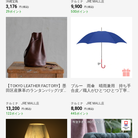
沖縄宝島
テルミナ JRE MALL店
3,176
9,900
円 (税込)
円 (税込)
29ポイント
500ポイント
【TOKYO LEATHER FACTORY】墨
ブルー 雨傘 晴雨兼用 持ち手
田区産豚革のランタンバッグ/ダ
合皮／職人がひとつひとつ丁寧に
ークブラウン
作る傘 Tokyo noble＊
テルミナ JRE MALL店
テルミナ JRE MALL店
13,200
8,800
円 (税込)
円 (税込)
122ポイント
445ポイント