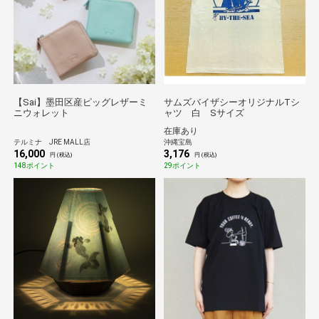
【Sai】墨田区産ピッグレザーミ
サムズバイザシーオリジナルTシ
ニウォレット
ャツ 白 Sサイズ
在庫あり
テルミナ JRE MALL店
沖縄宝島
16,000
3,176
円 (税込)
円 (税込)
148ポイント
29ポイント