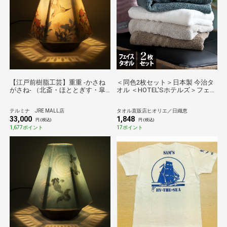
【江戸前樹脂工芸】重重 -かさね
＜同色2枚セット＞日本製 今治タ
がさね- （北斎・ほととぎす・皐
オル ＜HOTEL'Sホテルズ＞フェイ
月） スタンドライト
スタオル（オフホワイト2枚）
テルミナ JRE MALL店
タオル直販店ヒオリエ／日織恵
33,000
1,848
円 (税込)
円 (税込)
1,677ポイント
17ポイント