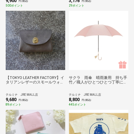
9,900
3,176
円 (税込)
円 (税込)
500ポイント
29ポイント
【TOKYO LEATHER FACTORY】イ
サクラ 雨傘 晴雨兼用 持ち手
タリアンレザーのスモールウォレ
竹／職人がひとつひとつ丁寧に作
ット/グレー
る傘 Tokyo noble＊
テルミナ JRE MALL店
テルミナ JRE MALL店
9,680
8,800
円 (税込)
円 (税込)
89ポイント
445ポイント