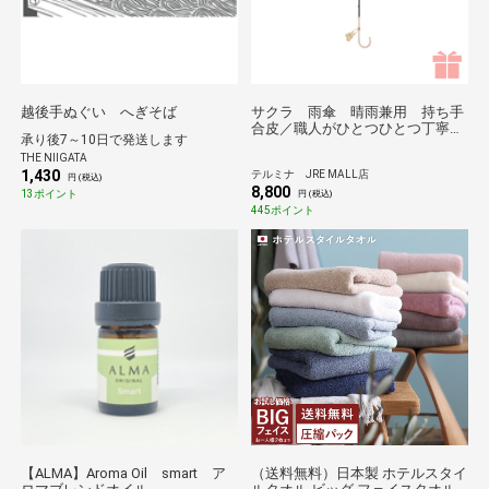
越後手ぬぐい へぎそば
サクラ 雨傘 晴雨兼用 持ち手
合皮／職人がひとつひとつ丁寧に
承り後7～10日で発送します
作る傘 Tokyo noble＊
THE NIIGATA
1,430
テルミナ JRE MALL店
円 (税込)
8,800
13ポイント
円 (税込)
445ポイント
【ALMA】Aroma Oil smart ア
（送料無料）日本製 ホテルスタイ