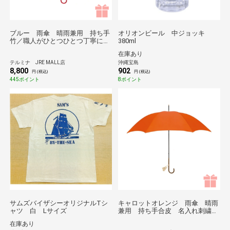
ブルー 雨傘 晴雨兼用 持ち手
オリオンビール 中ジョッキ
竹／職人がひとつひとつ丁寧に作
380ml
る傘 Tokyo noble＊
在庫あり
テルミナ JRE MALL店
沖縄宝島
8,800
902
円 (税込)
円 (税込)
445ポイント
8ポイント
サムズバイザシーオリジナルTシ
キャロットオレンジ 雨傘 晴雨
ャツ 白 Lサイズ
兼用 持ち手合皮 名入れ刺繍あ
り／職人がひとつひとつ丁寧に作
在庫あり
る傘 Tokyo noble＊