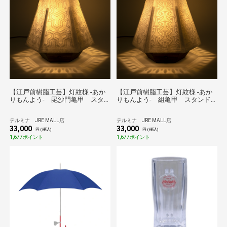
【江戸前樹脂工芸】灯紋様 -あか
【江戸前樹脂工芸】灯紋様 -あか
りもんよう- 毘沙門亀甲 スタ
りもんよう- 組亀甲 スタンド
ンドライト
ライト
テルミナ JRE MALL店
テルミナ JRE MALL店
33,000
33,000
円 (税込)
円 (税込)
1,677ポイント
1,677ポイント