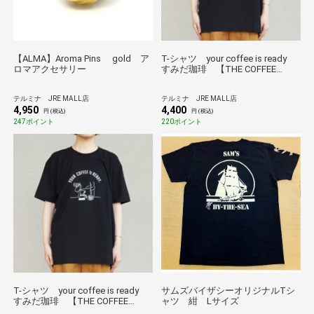
【ALMA】Aroma Pins gold ア
T-シャツ your coffee is ready
ロマアクセサリー
すみだ珈琲 【THE COFFEE
HOUSE】
テルミナ JRE MALL店
テルミナ JRE MALL店
4,950
4,400
円 (税込)
円 (税込)
247ポイント
220ポイント
T-シャツ your coffee is ready
サムズバイザシーオリジナルTシ
すみだ珈琲 【THE COFFEE
ャツ 紺 Lサイズ
HOUSE】