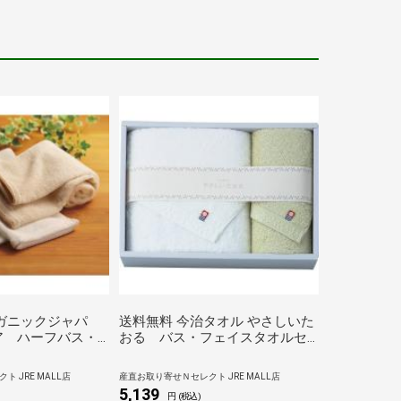
ガニックジャパ
送料無料 今治タオル やさしいた
ア ハーフバス・
おる バス・フェイスタオルセ
ルセット
ット グリーン（バスタオル・フ
ェイスタオル各１枚）
 JRE MALL店
産直お取り寄せＮセレクト JRE MALL店
5,139
円 (税込)