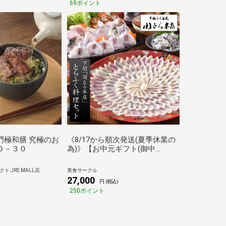
69ポイント
グルナッシュ ヴィオニエ ギフト
箱付 贈答 会社 上司 お中元 送料
無料
門極和膳 究極のお
《8/17から順次発送(夏季休業の
Ｏ－３０
為)》【お中元ギフト(御中
元)2026にも！】下関「関とら本
店」とらふく料理セット（とら
 JRE MALL店
美食サークル
ふぐ刺身 33cm皿＆とらふぐちり
27,000
円 (税込)
(ふぐ鍋セット)）[送料無料]（の
250ポイント
し対応可能）