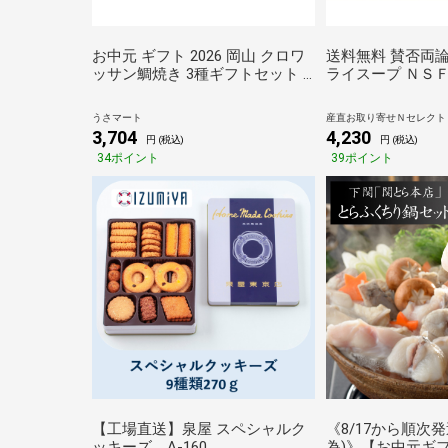
お中元 ギフト 2026 岡山 クロワ
送料無料 賛否両
ッサン鯛焼き 3種ギフトセット 6
ライスープ ＮＳ
個入
うさマート
産直お取り寄せＮセレクト J
3,704
4,230
円 (税込)
円 (税込)
34ポイント
39ポイント
【工場直送】泉屋 スペシャルク
《8/17から順次
ッキーズ A-160
為)》【お中元ギフ