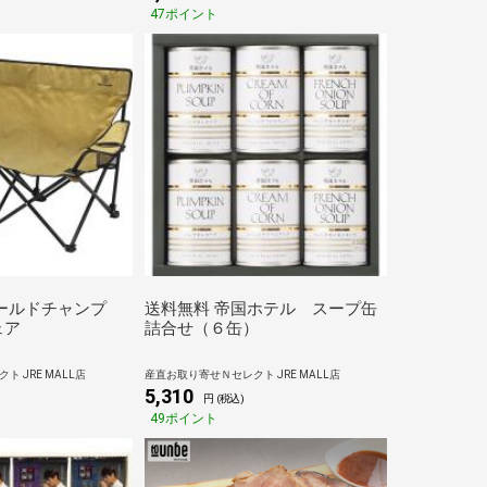
47ポイント
ィールドチャンプ
送料無料 帝国ホテル スープ缶
ェア
詰合せ（６缶）
 JRE MALL店
産直お取り寄せＮセレクト JRE MALL店
5,310
)
円 (税込)
49ポイント