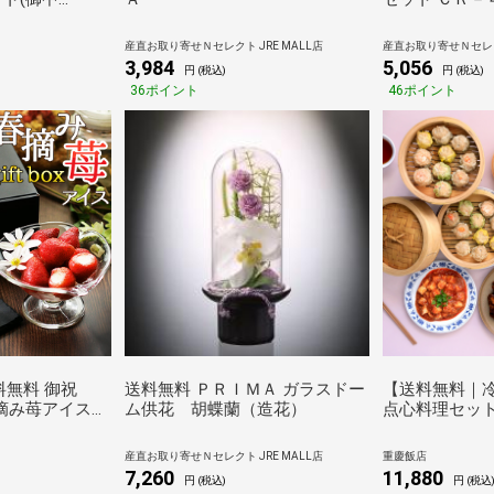
】下関「関とら本
鍋セット（と
産直お取り寄せＮセレクト JRE MALL店
産直お取り寄せＮセレクト
つみれ(ふぐ鍋
3,984
5,056
円 (税込)
円 (税込)
子豆腐）[送料無
36ポイント
46ポイント
能）
料無料 御祝
送料無料 ＰＲＩＭＡ ガラスドー
【送料無料｜
春摘み苺アイス
ム供花 胡蝶蘭（造花）
点心料理セット
0粒 いちごアイ
産直お取り寄せＮセレクト JRE MALL店
重慶飯店
7,260
11,880
円 (税込)
円 (税込