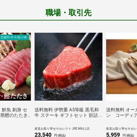
職場・取引先
 鮮魚 刺身 セ
送料無料 伊勢重 A5等級 黒毛和
送料無料 オー
高知県鰹のたたき
牛 ステーキ ギフトセット 折詰 2
ン コーディ
つおのたたき 鰹
種 計4枚入 牛肉 ステーキ肉 ヒレ
フェイスタオ
寄せ トロカツオ
ステーキ 国産 サーロインステー
産直お取り寄せＮセレクト JRE MALL店
産直お取り寄せＮセレクト
 の たたき 冷
キ
23,540
5,959
円 (税込)
円 (税込)