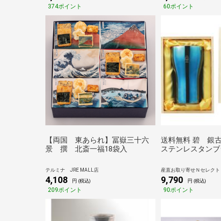
凍刺身 お魚ギフト
374ポイント
60ポイント
鮮 ギフトセット 
【両国 東あられ】冨嶽三十六
送料無料 碧 銀
景 撰 北斎一福18袋入
ステンレスタンブ
テルミナ JRE MALL店
産直お取り寄せＮセレクト J
4,108
9,790
円 (税込)
円 (税込)
209ポイント
90ポイント