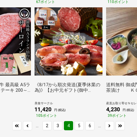
67ポイント
110ポイント
 最高級 A5ラ
《8/17から順次発送(夏季休業の
送料無料 御成
テーキ 200～
為)》【お中元ギフト(御中
茶漬け Ｋ
レシピ付 [ ブラ
元)2026にも！】大阪 「洋食Ｒ
 母の日 父の日
evo」 黒毛和牛Ａ4ランク以上ロ
美食サークル
産直お取り寄せＮセレクト
フト 贈答 お祝
ーストビーフ(2セット)[送料無料]
11,420
4,230
円 (税込)
円 (税込)
お取り寄せ 仙台
（のし対応可能）
105ポイント
39ポイント
ント ][冷凍配
...
...
2
3
4
5
6