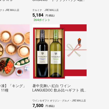
ット
 JRE MALL店
テルミナ JRE MALL店
5,184
円 (税込)
264ポイント
冷凍】「キング」
暑中見舞い 紅白 ワイン
11種
LANGUEDOC 飲み比べギフト 残
暑見舞い【無料 熨斗包装 メッセ
ージカード】 南フランス ドメー
ワイン＆ギフト オリジン・グルメ・JRE MALL店
ヌ・ベロ 辛口 750ml 2本 赤ワイ
7,500
)
円 (税込)
ン 白ワイン 赤白セット シラー