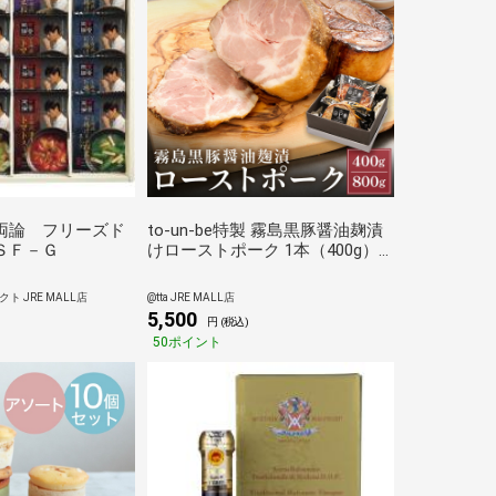
両論 フリーズド
to-un-be特製 霧島黒豚醤油麹漬
ＳＦ－Ｇ
けローストポーク 1本（400g）
入り[お中元・ギフトに]
 JRE MALL店
@tta JRE MALL店
5,500
円 (税込)
50ポイント