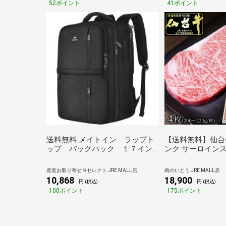
52ポイント
41ポイント
送料無料 メイトイン ラップト
【送料無料】仙台牛
ップ バックパック １７イン
ンク サーロインス
チ
220g×4枚 焼き方
ンド牛 牛肉 焼肉
産直お取り寄せＮセレクト JRE MALL店
肉のいとう JRE MALL店
お歳暮 御歳暮 ギ
10,868
18,900
円 (税込)
円 (税込)
い 御祝 内祝い 
100ポイント
175ポイント
名物 グルメ プレゼ
送]