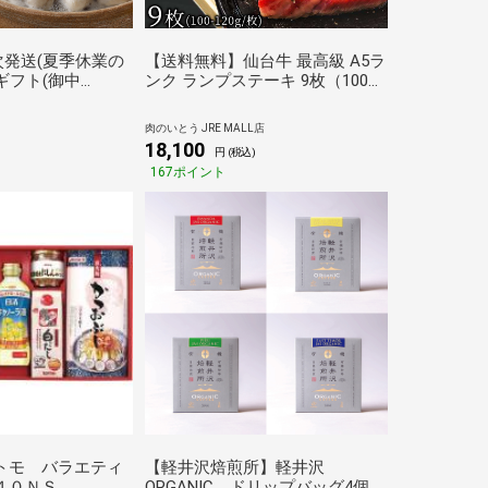
順次発送(夏季休業の
【送料無料】仙台牛 最高級 A5ラ
ギフト(御中
ンク ランプステーキ 9枚（100～
も！】下関「関とら本
120g/枚） [ ブランド牛 牛肉 母
ちり鍋セット（と
の日 父の日 お歳暮 御歳暮 ギフ
肉のいとう JRE MALL店
ぐ鍋セット)）[送
ト 贈答 お祝い 御祝 内祝い お返
18,100
)
円 (税込)
対応可能）
し お取り寄せ 仙台 名物 宮城 東
167ポイント
北 ご当地 グルメ ][冷凍配送]
トモ バラエティ
【軽井沢焙煎所】軽井沢
４０ＮＳ
ORGANIC ドリップバッグ4個セ