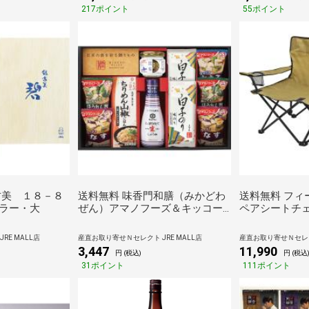
 お取り寄せ 海
217ポイント
55ポイント
贈り物
古美 １８－８
送料無料 味香門和膳（みかどわ
送料無料 フ
ラー・大
ぜん）アマノフーズ＆キッコー
ペアシートチ
マン和食詰合せ ＭＫＤ－２５Ｎ
RE MALL店
産直お取り寄せＮセレクト JRE MALL店
産直お取り寄せＮセレクト
3,447
11,990
円 (税込)
円 (税込
31ポイント
111ポイント