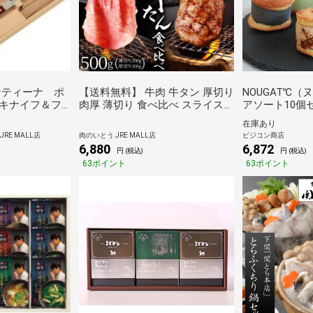
ンティーナ ポ
【送料無料】 牛肉 牛タン 厚切り
NOUGAT℃
キナイフ＆フ
肉厚 薄切り 食べ比べ スライス
アソート10個
ーレストセッ
しゃぶしゃぶ たんしゃぶ 焼きし
モカ･炭チョコ
在庫あり
７７２
ゃぶ 仙台 名物 熟成 牛たん 塩味
チャイ 各2個
RE MALL店
肉のいとう JRE MALL店
ビジコン商店
薄切り200g 厚切り300g 計500g [
6,880
6,872
円 (税込)
円 (税込)
ギフト 贈答 お祝い お取り寄せ
63ポイント
63ポイント
グルメ 仙台 名物 ][冷凍配送]