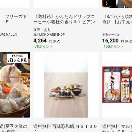
論 フリーズド
《送料込》かんたんドリップコ
《8/17から
Ｆ－Ｅ
ーヒー小箱杜の香り＆エビアン
為)》【お中元
クラシック詰合せ（服部コーヒ
元)2026に
在庫：あり
ーフーズ）
店」とらふく
RE MALL店
東北MONO WEB SHOP
美食サークル
らふぐちり(ふ
4,264
16,200
円 (税込)
円 (税込
料無料]（のし
78ポイント
150ポイント
発送(夏季休業の
送料無料 百味彩和膳 ＨＳＴ３０
送料無料 マル
ト(御中
Ａ
セット ＣＲ－