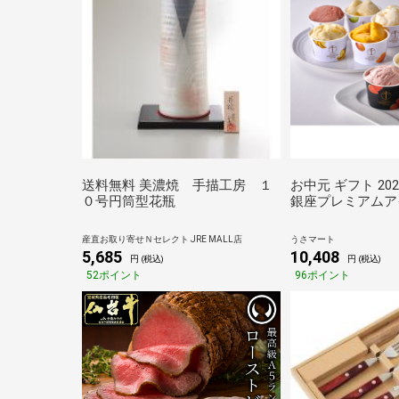
送料無料 美濃焼 手描工房 １
お中元 ギフト 20
０号円筒型花瓶
銀座プレミアムア
10種20個入 夏 
ーツ シャーベット
産直お取り寄せＮセレクト JRE MALL店
うさマート
凍
5,685
10,408
円 (税込)
円 (税込)
52ポイント
96ポイント