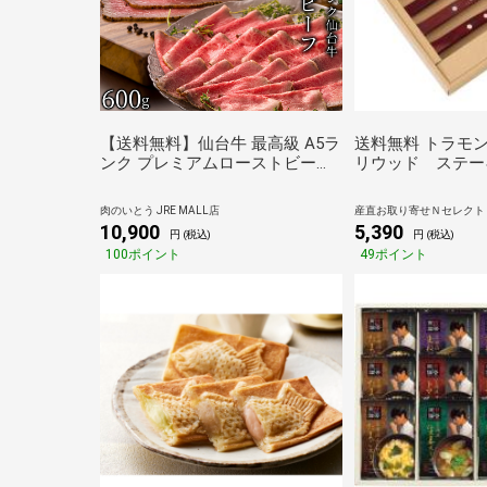
【送料無料】仙台牛 最高級 A5ラ
送料無料 トラモ
ンク プレミアムローストビーフ
リウッド ステー
600g 肉のいとう謹製 [ お酒に合
ォーク＆カトラリ
うお肉 おつまみ ギフト 贈答 お
ト ２１１９８／
肉のいとう JRE MALL店
産直お取り寄せＮセレクト J
歳暮 御歳暮 お祝い 内祝い お取
10,900
5,390
円 (税込)
円 (税込)
り寄せ 仙台 名物 宮城 東北 グル
100ポイント
49ポイント
メ プレゼント ][冷凍配送]