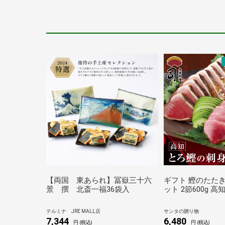
【両国 東あられ】冨嶽三十六
ギフト 鰹のたたき
景 撰 北斎一福36袋入
ット 2節600g 
かつおたたき か
たたき 高知 取り
テルミナ JRE MALL店
サンタの贈り物
とろかつお かつお
7,344
6,480
円 (税込)
円 (税込)