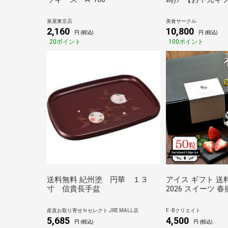
元)2026にも！
店」とらふくちり
泉屋東京店
美食サークル
らふぐちり・ふぐ
2,160
10,800
円 (税込)
円 (税込)
セット)＆ふぐ白
20ポイント
100ポイント
料]（のし対応可
送料無料 紀州塗 円華 １３
アイス ギフト 送
寸 信貴長手盆
2026 スイーツ 
ギフトボックス 5
ス
産直お取り寄せＮセレクト JRE MALL店
F･Bクリエイト
5,685
4,500
円 (税込)
円 (税込)