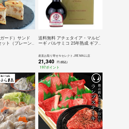
（ヌガード）サンド
送料無料 アチェタイア・マルピ
セット（プレーン･
ーギ バルサミコ 25年熟成 ギフ
･抹茶･ジンジャー
ト 化粧箱入 バルサミコ酢 モデナ
）
調味料 ぶどう酢 イタリア原産 酢
産直お取り寄せＮセレクト JRE MALL店
21,340
円 (税込)
197ポイント