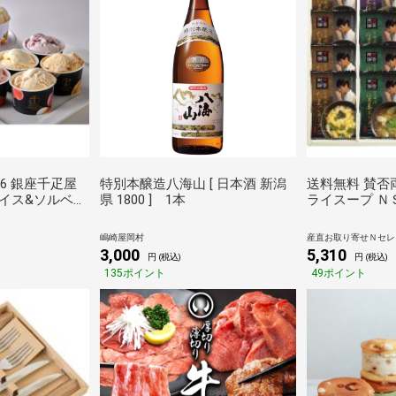
26 銀座千疋屋
特別本醸造八海山 [ 日本酒 新潟
送料無料 賛否
イス&ソルベ
県 1800 ] 1本
ライスープ Ｎ
御中元 老舗 フル
 詰め合わせ 冷
嶋崎屋岡村
産直お取り寄せＮセレクト
3,000
5,310
円 (税込)
円 (税込)
135ポイント
49ポイント