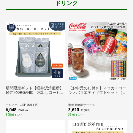
ドリンク
期間限定ギフト【軽井沢焙煎所】
【お中元のし付き】＜コカ・コー
軽井沢ORGANIC 水出しコーヒー
ラ＞バラエティギフトセット（２
4個セット
４本） 送料込み
テルミナ JRE MALL店
郵便局物販サービス
6,048
3,620
円 (税込)
円 (税込)
308ポイント
33ポイント