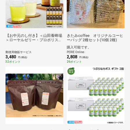
【お中元のし付き】＜山田養蜂場
きたみcoffee オリジナルコーヒ
＞ローヤルゼリー・プロポリスド
ーバッグ 2種セット(10個 2種)
リンクギフト 送料込み
購入可能です。
郵便局物販サービス
PERIE Online
3,480
2,808
円 (税込)
円 (税込)
32ポイント
26ポイント