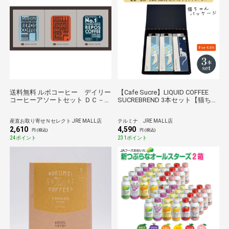
送料無料 ルポコーヒー デイリー
【Cafe Sucre】LIQUID COFFEE
コーヒーアソートセット ＤＣ－１
SUCREBREND 3本セット【猫ちゃ
５
んパッケージ】
産直お取り寄せＮセレクト JRE MALL店
テルミナ JRE MALL店
2,610
4,590
円 (税込)
円 (税込)
24ポイント
231ポイント