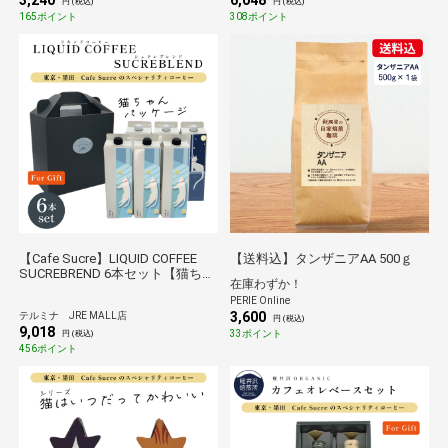
3,240
6,048
円 (税込)
円 (税込)
165ポイント
308ポイント
【Cafe Sucre】LIQUID COFFEE
【送料込】タンザニアAA 500ｇ
SUCREBREND 6本セット【猫ちゃ
在庫わずか！
んパッケージ】
PERIE Online
3,600
テルミナ JRE MALL店
円 (税込)
9,018
33ポイント
円 (税込)
456ポイント