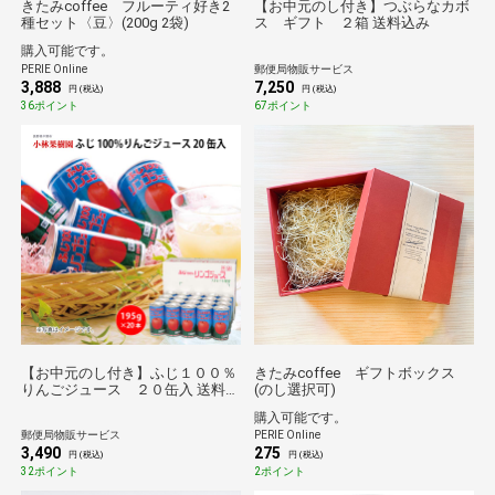
きたみcoffee フルーティ好き2
【お中元のし付き】つぶらなカボ
種セット〈豆〉(200g 2袋)
ス ギフト ２箱 送料込み
購入可能です。
PERIE Online
郵便局物販サービス
3,888
7,250
円 (税込)
円 (税込)
36ポイント
67ポイント
【お中元のし付き】ふじ１００％
きたみcoffee ギフトボックス
りんごジュース ２０缶入 送料込
(のし選択可)
み
購入可能です。
郵便局物販サービス
PERIE Online
3,490
275
円 (税込)
円 (税込)
32ポイント
2ポイント