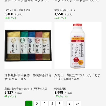
菓子 スイーツ 贈り物 ギフト 千疋
ープストックトーキョー＞人気の
屋 パティスリー銀座千疋屋 銀座
冷たいスープ５個セット 送料込み
ストレートジュース10本
パティスリー銀座千疋屋
郵便局物販サービス
6,480
4,550
円 (税込)
円 (税込)
60ポイント
42ポイント
送料無料 宇治森徳 静岡銘茶詰合
八海山 麹だけでつくった「あま
せ ＢＭＧ－５０
さけ」825ｇ×３本
産直お取り寄せＮセレクト JRE MALL店
嶋崎屋岡村
5,327
2,998
円 (税込)
円 (税込)
49ポイント
135ポイント
1
2
3
4
5
...