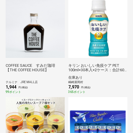
COFFEE SAUCE すみだ珈琲
キリン おいしい免疫ケア PET
【THE COFFEE HOUSE】
100ml×30本入×2ケース：合計60
本
在庫あり
テルミナ JRE MALL店
嶋崎屋岡村
1,944
7,970
円 (税込)
円 (税込)
99ポイント
365ポイント