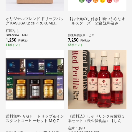
オリジナルブレンド ドリップバッ
【お中元のし付き】新つぶらなオ
グ KASUGA 5pcs＜ROKUMEI
ールスターズ ２箱 送料込み
COFFEE CO.＞
在庫なし
GRANSTA MALL
郵便局物販サービス
1,250
7,250
円 (税込)
円 (税込)
11ポイント
67ポイント
送料無料 ＡＧＦ ドリップ＆イン
《送料込》しそドリンク赤紫蘇３
スタントコーヒーセット ＭＱＺー
本セット（長久保食品）【しんく
５０Ｄ
み×東北MONO企画】
在庫：あり