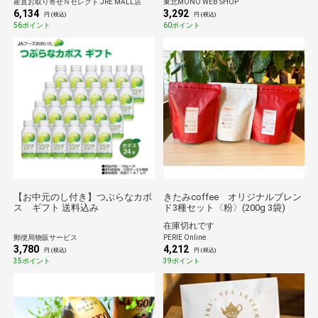
産直お取り寄せＮセレクト JRE MALL店
東北MONO WEB SHOP
6,134
3,292
円 (税込)
円 (税込)
56ポイント
60ポイント
【お中元のし付き】つぶらなカボ
きたみcoffee オリジナルブレン
ス ギフト 送料込み
ド3種セット〈粉〉(200g 3袋)
在庫切れです
郵便局物販サービス
PERIE Online
3,780
4,212
円 (税込)
円 (税込)
35ポイント
39ポイント