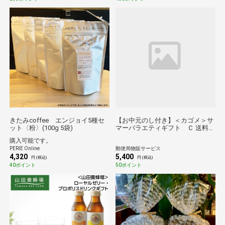
きたみcoffee エンジョイ5種セ
【お中元のし付き】＜カゴメ＞サ
ット〈粉〉(100g 5袋)
マーバラエティギフト Ｃ 送料込
み
購入可能です。
PERIE Online
郵便局物販サービス
4,320
5,400
円 (税込)
円 (税込)
40ポイント
50ポイント