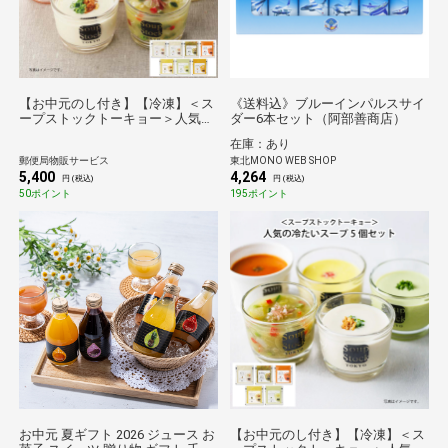
【お中元のし付き】【冷凍】＜ス
《送料込》ブルーインパルスサイ
ープストックトーキョー＞人気の
ダー6本セット（阿部善商店）
冷たいスープ７個セット 送料込み
在庫：あり
郵便局物販サービス
東北MONO WEB SHOP
5,400
4,264
円 (税込)
円 (税込)
50ポイント
195ポイント
お中元 夏ギフト 2026 ジュース お
【お中元のし付き】【冷凍】＜ス