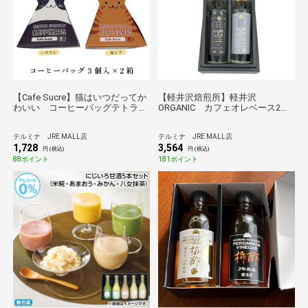
【Cafe Sucre】猫はいつだってか
【軽井沢焙煎所】軽井沢
わいい コーヒーバッグテトラ
ORGANIC カフェオレベース2種
２種セット
セット
テルミナ JRE MALL店
テルミナ JRE MALL店
1,728
3,564
円 (税込)
円 (税込)
88ポイント
181ポイント