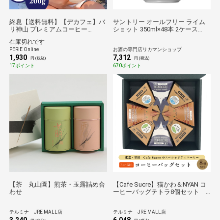
終息【送料無料】【デカフェ】バ
サントリー オールフリー ライム
リ神山 プレミアムコーヒー
ショット 350ml×48本 2ケース
200g(粉)
【送料無料】
在庫切れです
PERIE Online
お酒の専門店リカマンショップ
1,930
7,312
円 (税込)
円 (税込)
17ポイント
670ポイント
【茶 丸山園】煎茶・玉露詰め合
【Cafe Sucre】猫かわ＆NYAN コ
わせ
ーヒーバッグテトラ8個セット
ギフトおすすめ
テルミナ JRE MALL店
テルミナ JRE MALL店