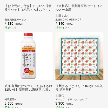
【お中元のし付き】にじいろ甘酒
《送料込》果実酢原酢セット（マ
５本セット（米糀・あまおう・み
ルノー山形）
かん・八女抹茶） 送料込み
在庫：あり
郵便局物販サービス
東北MONO WEB SHOP
4,230
4,140
円 (税込)
円 (税込)
39ポイント
380ポイント
八海山 麹だけでつくったあまさけ
信州まるごとりんご 160g×15本入
825g×6本 新潟県 八海醸造 八海山
り 送料無料
砂糖不使用 甘酒 あま酒
在庫〇
嶋崎屋岡村
アキュア ドリンクショップ
5,600
3,300
円 (税込)
円 (税込)
255ポイント
150ポイント