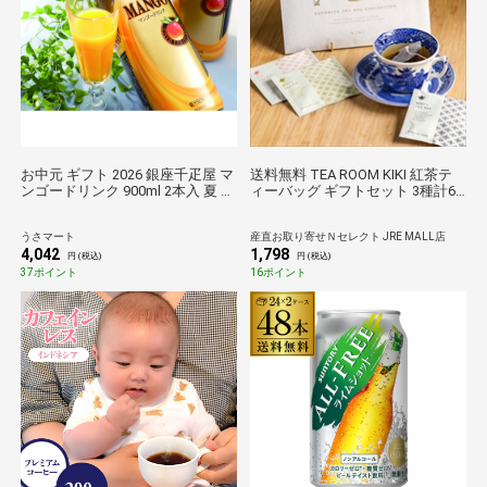
お中元 ギフト 2026 銀座千疋屋 マ
送料無料 TEA ROOM KIKI 紅茶テ
ンゴードリンク 900ml 2本入 夏 御
ィーバッグ ギフトセット 3種計6
中元 ジュース 贈り物 常温 濃厚 の
包入 紅茶 ティーバッグ 個別包装
し対応
おしゃれ フレーバーティー ポス
うさマート
産直お取り寄せＮセレクト JRE MALL店
ト投函便
4,042
1,798
円 (税込)
円 (税込)
37ポイント
16ポイント