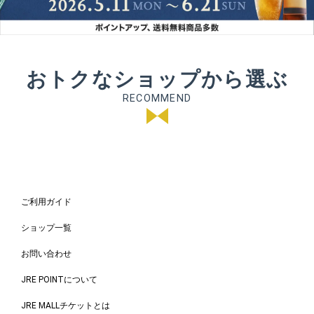
集
2
0
2
おトクなショップから選ぶ
6
RECOMMEND
お
す
す
め
シ
ョ
ご利用ガイド
ッ
プ
ショップ一覧
一
お問い合わせ
覧
JRE POINTについて
JRE MALLチケットとは