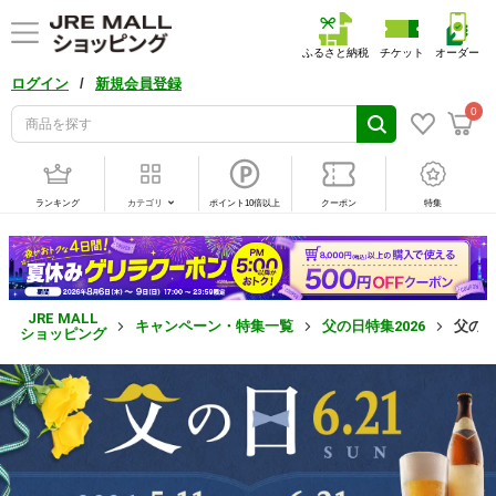
ふるさと納税
チケット
オーダー
/
ログイン
新規会員登録
0
ランキング
カテゴリ
ポイント10倍以上
クーポン
特集
JRE MALL
キャンペーン・特集一覧
父の日特集2026
父の日
ショッピング
父
の
日
特