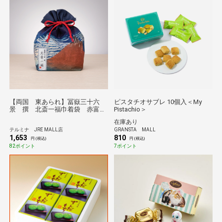
【両国 東あられ】冨嶽三十六
ピスタチオサブレ 10個入＜My
景 撰 北斎一福巾着袋 赤富
Pistachio＞
士/両国橋
在庫あり
テルミナ JRE MALL店
GRANSTA MALL
1,653
810
円 (税込)
円 (税込)
82ポイント
7ポイント