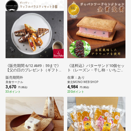
《販売期間 6/12 AM9：59まで》
《送料込》バターサンド10個セッ
【父の日のプレゼント（ギフト）
ト（レーズン・干し柿・いちご）
予約2026】父の日 ボンパティ
（漆山果樹園）
販売期間外
在庫：あり
ワッフルバラエティセット８個[父
美食サークル
東北MONO WEB SHOP
の日カード付・送料無料]
3,670
4,984
円 (税込)
円 (税込)
33ポイント
230ポイント