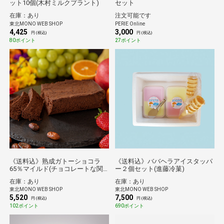
ット10個(木村ミルクプラント)
セット
在庫：あり
注文可能です
東北MONO WEB SHOP
PERIE Online
4,425
3,000
円 (税込)
円 (税込)
80ポイント
27ポイント
《送料込》熟成ガトーショコラ
《送料込》ババヘラアイスタッパ
65％マイルド(チョコレートな関
ー２個セット(進藤冷菓)
係)
在庫：あり
在庫：あり
東北MONO WEB SHOP
東北MONO WEB SHOP
5,520
7,500
円 (税込)
円 (税込)
102ポイント
690ポイント