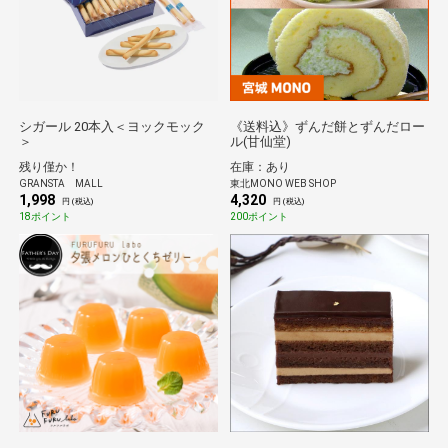
シガール 20本入＜ヨックモック
《送料込》ずんだ餅とずんだロー
＞
ル(甘仙堂)
残り僅か！
在庫：あり
GRANSTA MALL
東北MONO WEB SHOP
1,998
4,320
円 (税込)
円 (税込)
18ポイント
200ポイント