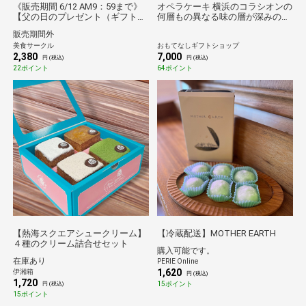
《販売期間 6/12 AM9：59まで》
オペラケーキ 横浜のコラシオンの
【父の日のプレゼント（ギフト）
何層もの異なる味の層が深みのあ
予約2026】父の日 ＵＲＵＵＲ
る味わいを伝えるオペラケーキ お
販売期間外
Ｕ ｌａｂｏ 夕張メロンひとく
もてなしギフト
美食サークル
おもてなしギフトショップ
ちゼリー ２０個[父の日カード
2,380
7,000
付・送料無料]
円 (税込)
円 (税込)
22ポイント
64ポイント
【熱海スクエアシュークリーム】
【冷蔵配送】MOTHER EARTH
４種のクリーム詰合せセット
購入可能です。
在庫あり
PERIE Online
1,620
伊湘箱
円 (税込)
1,720
15ポイント
円 (税込)
15ポイント