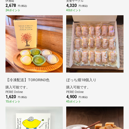
伊湘箱
美食サークル
カード付・送料無料]
2,678
4,320
円 (税込)
円 (税込)
24ポイント
40ポイント
【冷凍配送】TORORIN3色
ぼっち畑18個入り
購入可能です。
購入可能です。
PERIE Online
PERIE Online
1,620
4,900
円 (税込)
円 (税込)
15ポイント
45ポイント