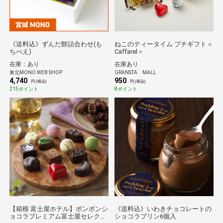
《送料込》ずんだ餅詰合わせ(も
ねこのティータイム プチギフト＜
ちべえ)
Caffarel＞
在庫：あり
在庫あり
東北MONO WEB SHOP
GRANSTA MALL
4,740
950
円 (税込)
円 (税込)
215ポイント
8ポイント
【箱根 富士屋ホテル】ボンボンシ
《送料込》いわきチョコレートの
ョコラプレミアム富士屋セレクシ
ショコラプリン6個入