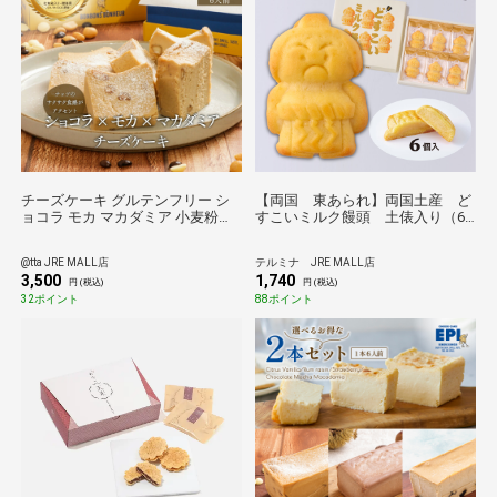
チーズケーキ グルテンフリー シ
【両国 東あられ】両国土産 ど
ョコラ モカ マカダミア 小麦粉不
すこいミルク饅頭 土俵入り（6
使用 白砂糖不使用 プレゼント ギ
個入）
フト お土産 お取り寄せ 送料無料
@tta JRE MALL店
テルミナ JRE MALL店
お中元
3,500
1,740
円 (税込)
円 (税込)
32ポイント
88ポイント