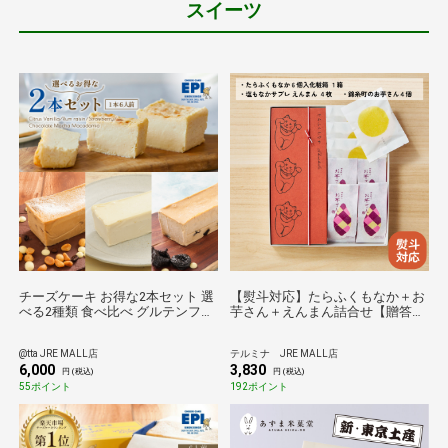
スイーツ
チーズケーキ お得な2本セット 選
【熨斗対応】たらふくもなか＋お
べる2種類 食べ比べ グルテンフリ
芋さん＋えんまん詰合せ【贈答
ー 小麦粉不使用 白砂糖不使用 お
用】
取り寄せ スイーツ 帰省 送料無料
@tta JRE MALL店
テルミナ JRE MALL店
6,000
3,830
円 (税込)
円 (税込)
55ポイント
192ポイント