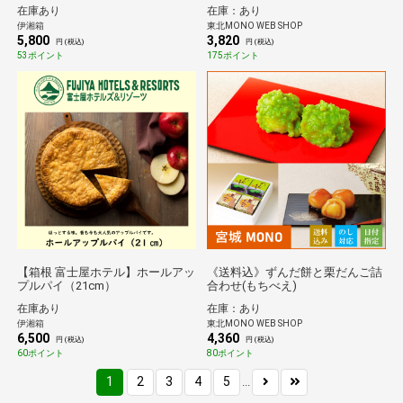
ョン
在庫あり
在庫：あり
伊湘箱
東北MONO WEB SHOP
5,800
3,820
円 (税込)
円 (税込)
53ポイント
175ポイント
【箱根 富士屋ホテル】ホールアッ
《送料込》ずんだ餅と栗だんご詰
プルパイ（21cm）
合わせ(もちべえ)
在庫あり
在庫：あり
伊湘箱
東北MONO WEB SHOP
6,500
4,360
円 (税込)
円 (税込)
60ポイント
80ポイント
1
2
3
4
5
...