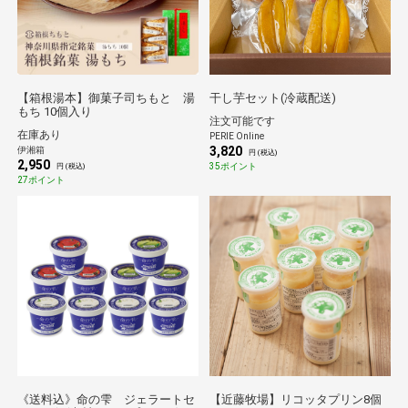
【箱根湯本】御菓子司ちもと 湯
干し芋セット(冷蔵配送)
もち 10個入り
注文可能です
在庫あり
PERIE Online
3,820
伊湘箱
円 (税込)
2,950
35ポイント
円 (税込)
27ポイント
《送料込》命の雫 ジェラートセ
【近藤牧場】リコッタプリン8個