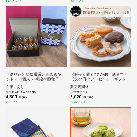
96ポイント
9ポイント
《送料込》冷凍厳選どら焼きAセ
《販売期間 6/12 AM9：59まで》
ット＜10個入＞5種各2個(餡子・
【父の日のプレゼント（ギフト）
餡バター・くるみ・栗・餅)（ど
予約2026】ガトー・ド・ボワイヤ
在庫：あり
販売期間外
ら焼き専門店まるごと）
ージュ 横浜馬車道スイーツセレ
東北MONO WEB SHOP
美食サークル
クション １２個[父の日カード
4,300
3,020
付・送料無料]
円 (税込)
円 (税込)
78ポイント
27ポイント