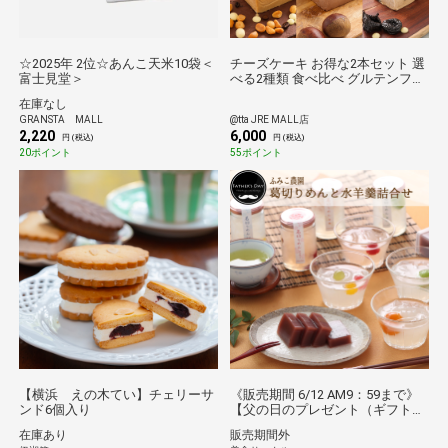
☆2025年 2位☆あんこ天米10袋＜
チーズケーキ お得な2本セット 選
富士見堂＞
べる2種類 食べ比べ グルテンフリ
ー 小麦粉不使用 白砂糖不使用 お
在庫なし
取り寄せ スイーツ 帰省 送料無料
GRANSTA MALL
@tta JRE MALL店
2,220
6,000
円 (税込)
円 (税込)
20ポイント
55ポイント
【横浜 えの木てい】チェリーサ
《販売期間 6/12 AM9：59まで》
ンド6個入り
【父の日のプレゼント（ギフト）
予約2026】父の日 ふみこ農園
在庫あり
販売期間外
葛切りめんと水羊羹詰合せ[父の日