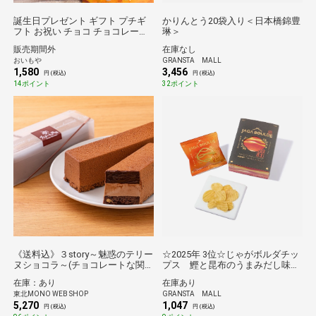
誕生日プレゼント ギフト プチギ
かりんとう20袋入り＜日本橋錦豊
フト お祝い チョコ チョコレート
琳＞
お返し プレゼント ティラミス 冷
販売期間外
在庫なし
凍 お取り寄せ スイーツ お菓子 洋
おいもや
GRANSTA MALL
菓子 かわいい 個包装
1,580
3,456
円 (税込)
円 (税込)
14ポイント
32ポイント
《送料込》３story～魅惑のテリー
☆2025年 3位☆じゃがボルダチッ
ヌショコラ～(チョコレートな関
プス 鰹と昆布のうまみだし味＜
係)
じゃがボルダ＞
在庫：あり
在庫あり
東北MONO WEB SHOP
GRANSTA MALL
5,270
1,047
円 (税込)
円 (税込)