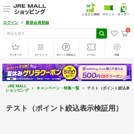
ふるさと納税
チケット
オーダー
/
ログイン
新規会員登録
0
ランキング
カテゴリ
ポイント10倍以上
クーポン
特集
JRE MALL
キャンペーン・特集一覧
テスト（ポイント絞込表示
ショッピング
テスト（ポイント絞込表示検証用）