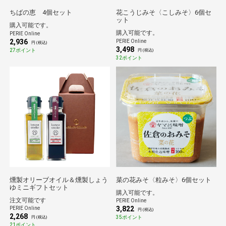
ちばの恵 4個セット
花こうじみそ〈こしみそ〉6個セ
ット
購入可能です。
購入可能です。
PERIE Online
2,936
PERIE Online
円 (税込)
3,498
27ポイント
円 (税込)
32ポイント
燻製オリーブオイル＆燻製しょう
菜の花みそ〈粒みそ〉6個セット
ゆミニギフトセット
購入可能です。
注文可能です
PERIE Online
3,822
PERIE Online
円 (税込)
2,268
35ポイント
円 (税込)
21ポイント