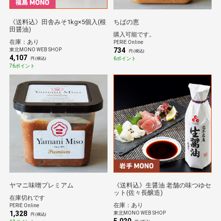
《送料込》田舎みそ1kg×5個入(根
ちばの恵
田醤油)
購入可能です。
在庫：あり
PERIE Online
734
東北MONO WEB SHOP
円 (税込)
4,107
6ポイント
円 (税込)
76ポイント
ヤマニ味噌プレミアム
《送料込》生醤油 老舗の味つゆセ
ット(佐々長醸造)
在庫切れです
在庫：あり
PERIE Online
1,328
東北MONO WEB SHOP
円 (税込)