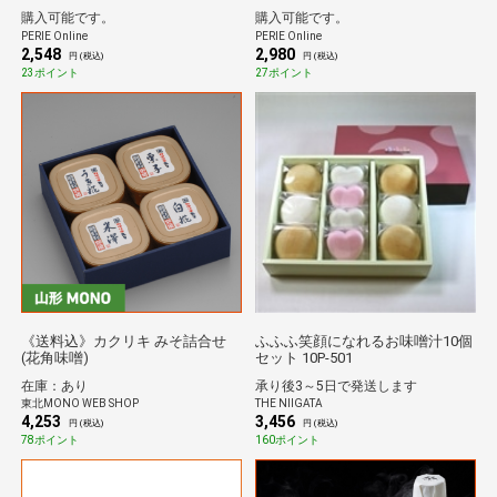
購入可能です。
購入可能です。
PERIE Online
PERIE Online
2,548
2,980
円 (税込)
円 (税込)
23ポイント
27ポイント
《送料込》カクリキ みそ詰合せ
ふふふ笑顔になれるお味噌汁10個
(花角味噌)
セット 10P-501
在庫：あり
承り後3～5日で発送します
東北MONO WEB SHOP
THE NIIGATA
4,253
3,456
円 (税込)
円 (税込)
78ポイント
160ポイント