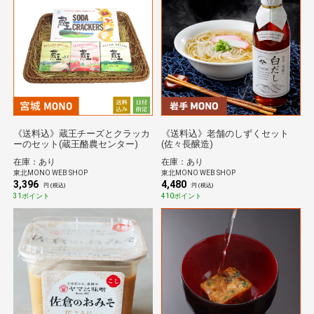
《送料込》蔵王チーズとクラッカ
《送料込》老舗のしずくセット
ーのセット(蔵王酪農センター)
(佐々長醸造)
在庫：あり
在庫：あり
東北MONO WEB SHOP
東北MONO WEB SHOP
3,396
4,480
円 (税込)
円 (税込)
31ポイント
410ポイント