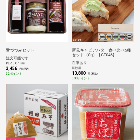
舌づつみセット
新見キャビアバター食べ比べ5種
セット（8g）【GF046】
注文可能です
在庫あり
PERIE Online
3,456
蝶鮫屋
円 (税込)
10,800
32ポイント
円 (税込)
300ポイント