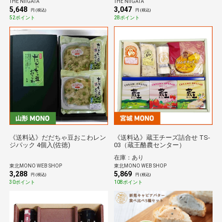
THE NIIGATA
THE NIIGATA
5,648
3,047
円 (税込)
円 (税込)
52ポイント
28ポイント
《送料込》だだちゃ豆おこわレン
《送料込》蔵王チーズ詰合せ TS-
ジパック 4個入(佐徳)
03（蔵王酪農センター）
在庫：あり
東北MONO WEB SHOP
東北MONO WEB SHOP
3,288
5,869
円 (税込)
円 (税込)
30ポイント
108ポイント