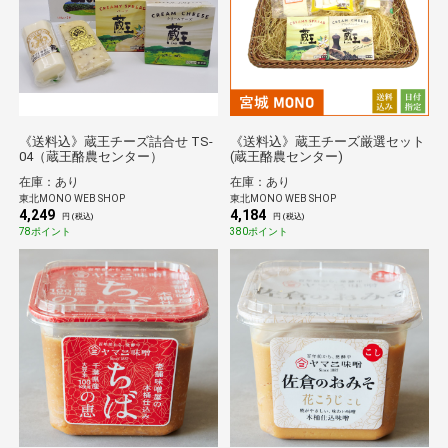
《送料込》蔵王チーズ詰合せ TS-
《送料込》蔵王チーズ厳選セット
04（蔵王酪農センター）
(蔵王酪農センター)
在庫：あり
在庫：あり
東北MONO WEB SHOP
東北MONO WEB SHOP
4,249
4,184
円 (税込)
円 (税込)
78ポイント
380ポイント