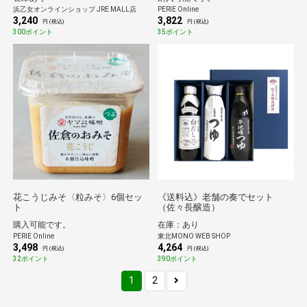
浜乙女オンラインショップ JRE MALL店
PERIE Online
3,240
3,822
円 (税込)
円 (税込)
300ポイント
35ポイント
花こうじみそ〈粒みそ〉6個セッ
《送料込》老舗の奏でセット
ト
（佐々長醸造）
購入可能です。
在庫：あり
PERIE Online
東北MONO WEB SHOP
3,498
4,264
円 (税込)
円 (税込)
32ポイント
390ポイント
1
2