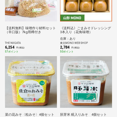
【送料無料】味噌作り材料セット
《送料込》ごまみそドレッシング
（辛口版）7kg用樽付き
3本入り（花角味噌）
在庫：あり
THE NIIGATA
東北MONO WEB SHOP
6,254
2,784
円 (税込)
円 (税込)
57ポイント
50ポイント
菜の花みそ〈粒みそ〉4個セット
胚芽米 糀入りみそ 4個セット