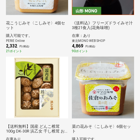
花こうじみそ〈こしみそ〉4個セ
《送料込》フリーズドライみそ汁
ット
3種21食入(花角味噌)
購入可能です。
在庫：あり
PERIE Online
東北MONO WEB SHOP
2,332
4,869
円 (税込)
円 (税込)
21ポイント
90ポイント
【送料無料】国産 どんこ椎茸
菜の花みそ〈こしみそ〉6個セッ
100g DK-30R 浜乙女 干し椎茸 お
ト
取り寄せ グルメ ギフト 贈答品
在庫あり
購入可能です。