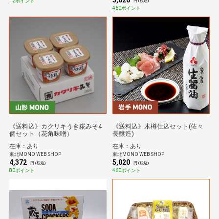
5,020
12ポイント
円 (税込)
460ポイント
《送料込》カクリキうき糀みそ4
《送料込》木樽仕込セット(佐々
個セット（花角味噌）
長醸造)
在庫：あり
在庫：あり
東北MONO WEB SHOP
東北MONO WEB SHOP
4,372
5,020
円 (税込)
円 (税込)
80ポイント
460ポイント