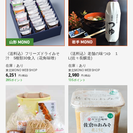
《送料込》フリーズドライみそ
《送料込》老舗の味つゆ １
汁 5種類30食入（花角味噌）
L(佐々長醸造)
在庫：あり
在庫：あり
東北MONO WEB SHOP
東北MONO WEB SHOP
6,251
2,980
円 (税込)
円 (税込)
285ポイント
135ポイント