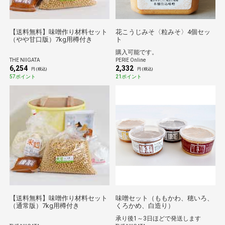
【送料無料】味噌作り材料セット
花こうじみそ〈粒みそ〉4個セッ
（やや甘口版）7kg用樽付き
ト
購入可能です。
THE NIIGATA
PERIE Online
6,254
2,332
円 (税込)
円 (税込)
57ポイント
21ポイント
【送料無料】味噌作り材料セット
味噌セット（ももかわ、穂いろ、
（通常版）7kg用樽付き
くろかめ、白造り）
承り後1～3日ほどで発送します