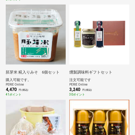
胚芽米 糀入りみそ 6個セット
燻製調味料ギフトセット
購入可能です。
注文可能です
PERIE Online
PERIE Online
4,470
3,240
円 (税込)
円 (税込)
41ポイント
30ポイント