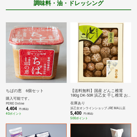
調味料・油・ドレッシング
ちばの恵 6個セット
【送料無料】国産 どんこ椎茸
180g DK-50R 浜乙女 干し椎茸 お
購入可能です。
取り寄せ グルメ ギフト 贈答品
在庫あり
PERIE Online
4,404
浜乙女オンラインショップ JRE MALL店
円 (税込)
5,400
40ポイント
円 (税込)
500ポイント