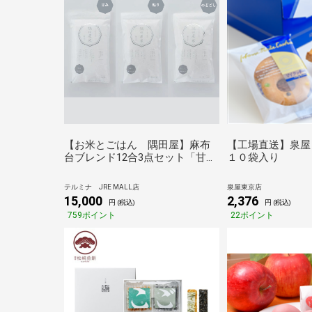
【お米とごはん 隅田屋】麻布
【工場直送】泉屋
台ブレンド12合3点セット「甘
１０袋入り
み・粘り・のどごし」
（1800g×3）桐箱入り
テルミナ JRE MALL店
泉屋東京店
15,000
2,376
円 (税込)
円 (税込)
759ポイント
22ポイント