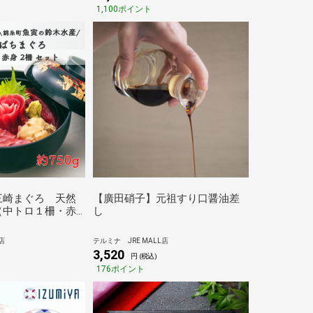
1,100ポイント
三崎まぐろ 天然
【廣田硝子】元祖すり口醤油差
（中トロ１柵・赤
し
ト
店
テルミナ JRE MALL店
3,520
円 (税込)
176ポイント