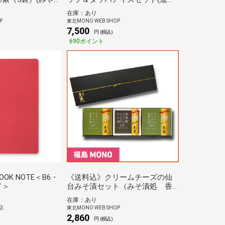
冷菓)
在庫：あり
P
東北MONO WEB SHOP
7,500
円 (税込)
690ポイント
OK NOTE＜B6・
《送料込》クリームチーズの仙
ド＞
台みそ漬セット（みそ漬処 香
の蔵）
在庫：あり
店
東北MONO WEB SHOP
2,860
円 (税込)