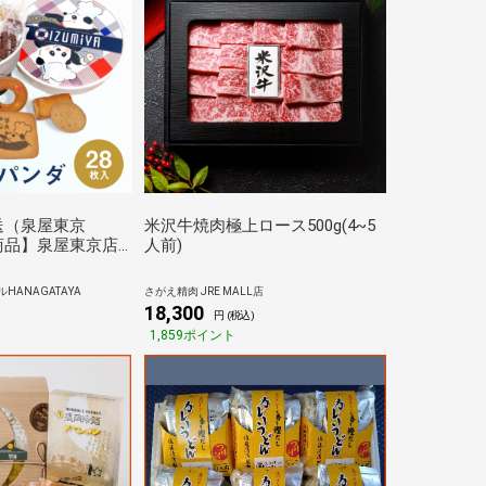
送（泉屋東京
米沢牛焼肉極上ロース500g(4~5
商品】泉屋東京店
人前)
 28枚入
HANAGATAYA
さがえ精肉 JRE MALL店
18,300
円 (税込)
1,859ポイント