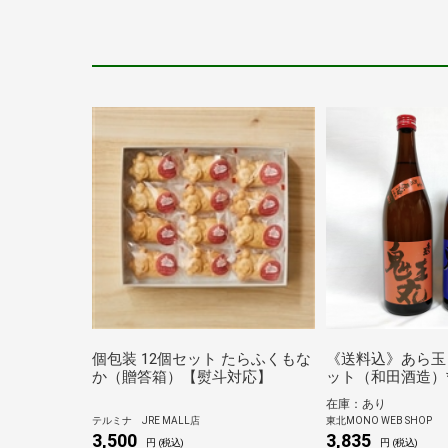
個包装 12個セット たらふくもな
《送料込》あら玉
か（贈答箱）【熨斗対応】
ット（和田酒造）
在庫：あり
テルミナ JRE MALL店
東北MONO WEB SHOP
3,500
3,835
円 (税込)
円 (税込)