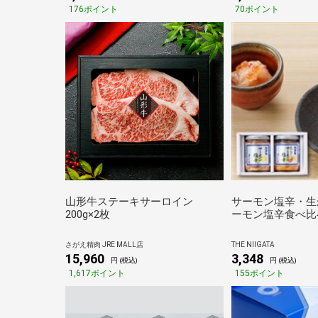
176ポイント
70ポイント
山形牛ステーキサーロイン
サーモン塩辛・生
200g×2枚
ーモン塩辛食べ比
さがえ精肉 JRE MALL店
THE NIIGATA
15,960
3,348
円 (税込)
円 (税込)
1,617ポイント
155ポイント