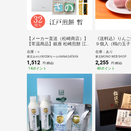
【メーカー直送（松崎商店）】
《送料込》りんご
【常温商品】銀座 松崎煎餅 江戸
９個入（鴎の玉子
煎餅 暫 32枚入
在庫：○
在庫：あり
東京みやげKIOSKモールHANAGATAYA
東北MONO WEB SHOP
1,512
2,255
円 (税込)
円 (税込)
14ポイント
40ポイント