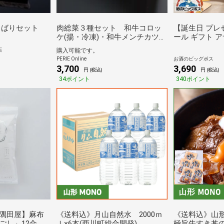
くばりセット
肉総菜３種セット 和牛コロッ
【誕生日 プレ
ケ(揚・冷凍)・和牛メンチカツ
ール ギフト アサ
(揚・冷凍)・和牛ハンバーグ
出す メッセー
店
購入可能です。
(生・冷凍) 各3個【AKMH-3】
ギフトセット 
PERIE Online
お酒のビッグボス
『GIFT』【
3,700
3,690
円 (税込)
円 (税込)
料】
34ポイント
340ポイント
隅田屋】麻布
《送料込》月山自然水 2000ｍ
《送料込》山
ごし」12合
ｌ×6本(西川町総合開発)
極旨牛すき丼の