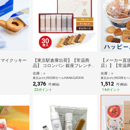
 マイクッキー
【東京駅倉庫出荷】【常温商
【メーカー直
品】 コロンバン 銀座フレンチパ
店）】【常温
イ 30枚入
ハッピーパンダ
在庫：○
在庫：○
東京みやげKIOSKモールHANAGATAYA
東京みやげKIOSKモール
2,376
1,512
円 (税込)
円 (税込)
22ポイント
14ポイント