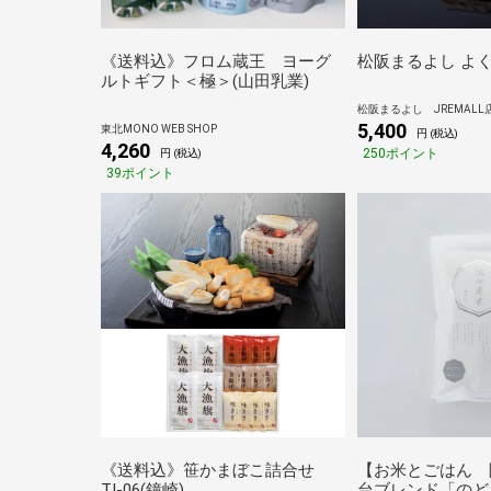
《送料込》フロム蔵王 ヨーグ
松阪まるよし よ
ルトギフト＜極＞(山田乳業)
松阪まるよし JREMALL
5,400
東北MONO WEB SHOP
円 (税込)
4,260
250ポイント
円 (税込)
39ポイント
《送料込》笹かまぼこ詰合せ
【お米とごはん 
TI-06(鐘崎)
台ブレンド「のど