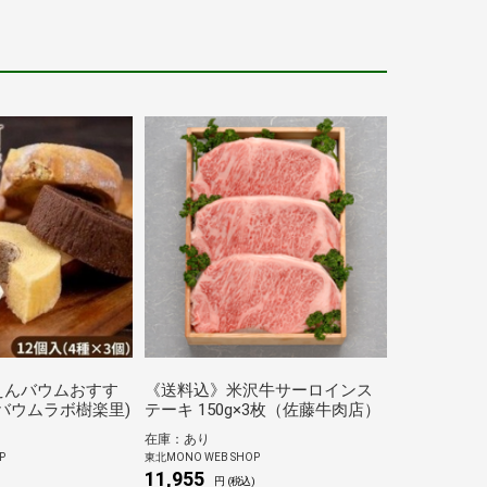
えんバウムおすす
《送料込》米沢牛サーロインス
(バウムラボ樹楽里)
テーキ 150g×3枚（佐藤牛肉店）
在庫：あり
P
東北MONO WEB SHOP
11,955
円 (税込)