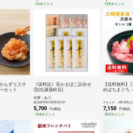
12ポイント
102ポイント
かんずり入サ
《送料込》笹かまぼこ詰合せ
【送料無料】
べセット
③(白謙蒲鉾店)
めばちまぐろ
身２柵）セッ
在庫：あり
東北MONO WEB SHOP
テルミナ JRE MALL
5,700
7,150
円 (税込)
円 (税込)
104ポイント
363ポイント