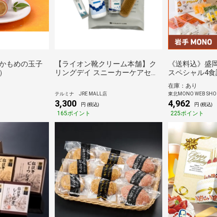
かもめの玉子
【ライオン靴クリーム本舗】ク
《送料込》盛
）
リングデイ スニーカーケアセッ
スペシャル4食
ト
在庫：あり
テルミナ JRE MALL店
東北MONO WEB SHO
3,300
4,962
円 (税込)
円 (税込)
165ポイント
225ポイント