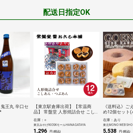
配送日指定OK
 鬼王丸 辛口セ
【東京駅倉庫出荷】【常温商
《送料込》ご
*
品】 常盤堂 人形焼詰合せ こしあ
め12個セット
ん・つぶあん
在庫：○
在庫：あり
東京みやげKIOSKモールHANAGATAYA
東北MONO WEB SHO
1,296
5,538
円 (税込)
円 (税込)