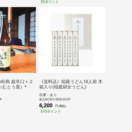
52ポイント
松島 超辛口＋２
《送料込》稲庭うどん18人前 木
（むとう屋）*
箱入り(稲庭絹女うどん)
在庫：あり
P
東北MONO WEB SHOP
6,200
円 (税込)
570ポイント