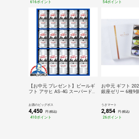
616ポイント
54ポイント
【お中元 プレゼント】ビールギ
お中元 ギフト 20
フト アサヒ AS-4G スーパードラ
銀座ゼリー 6種9
イ『GIFT』【本州のみ 送料無
高級 フルーツ 常
料】詰め合わせ
お酒のビッグボス
うさマート
4,450
2,854
円 (税込)
円 (税込)
410ポイント
26ポイント