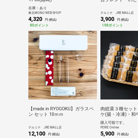
BOX入り（1,800g
在庫：あり
東北MONO WEB SHOP
テルミナ JRE MALL店
4,320
3,900
円 (税込)
円 (税込)
80ポイント
198ポイント
【made in RYOGOKU】ガラスペ
肉総菜３種セット
ン セット 10ｍｍ
ケ(揚・冷凍)・
(揚・冷凍)・和
購入可能です。
(生・冷凍) 各5個【
テルミナ JRE MALL店
PERIE Online
12,100
5,900
円 (税込)
円 (税込)