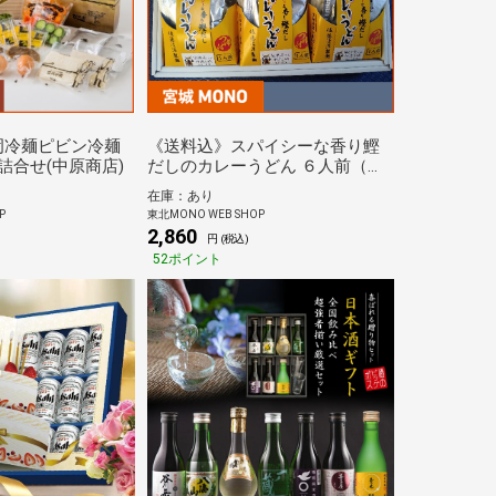
岡冷麺ピビン冷麺
《送料込》スパイシーな香り鰹
詰合せ(中原商店)
だしのカレーうどん ６人前（佐
藤清治製麺）
在庫：あり
P
東北MONO WEB SHOP
2,860
円 (税込)
52ポイント