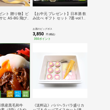
ゼント 贈り物】ビ
【お中元 プレゼント】日本酒 飲
ヒ AS-BG 飛び
み比べ ギフト セット 7選-vol.1
ジ スーパードライ
全国7選 純米 大吟醸 八海山入り
詰め合わせ
辛口 冷酒グラス2個付き
お酒のビッグボス
本州のみ 送料無
『GIFT』【本州のみ 送料無
3,850
円 (税込)
料】
350ポイント
形県産黒毛和牛
《送料込》ババヘラバラ盛りカ
素（5袋）(みや
ップ＆タッパアイスセット(進藤