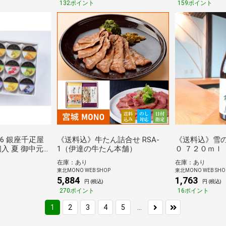
132ポイント
159ポイント
26 銀座千疋屋
《送料込》牛たん詰合せ RSA-
《送料込》雪の
個入 夏 御中元
1（伊達の牛たん本舗）
０ ７２０ｍｌ
温 個包装 贈答
在庫：あり
在庫：あり
東北MONO WEB SHOP
東北MONO WEB SHO
5,884
1,763
円 (税込)
円 (税込)
270ポイント
16ポイント
...
1
2
3
4
5