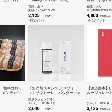
）
さかや)
在庫：あり
在庫：あり
東北MONO WEB SHOP
東北MONO WEB SHO
2,125
4,800
円 (税込)
円 (税込)
38ポイント
440ポイント
 和牛コロッ
【無添加スキンケア サプミー
【渡邉製本】BO
和牛メンチカツ
レ】サプミーレ パウダーウォ
ルージュレッ
牛ハンバーグ
ッシュ 60g
簡易ラッピング可！
AKMH-5】
テルミナ JRE MALL店
テルミナ JRE MALL
2,640
3,135
円 (税込)
円 (税込)