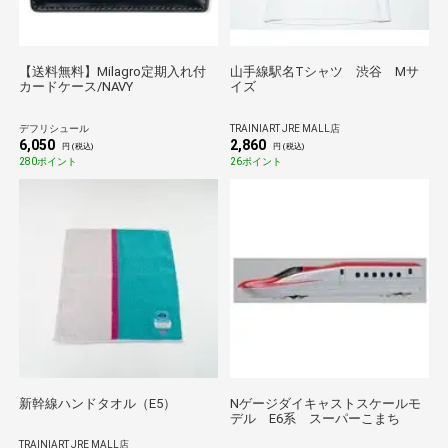
【送料無料】Milagro定期入れ付
山手線駅名Tシャツ 渋谷 Mサ
カードケース/NAVY
イズ
デフリシュール
TRAINIART JRE MALL店
6,050
2,860
円 (税込)
円 (税込)
280ポイント
26ポイント
新幹線ハンドタオル（E5）
Nゲージダイキャストスケールモ
デル E6系 スーパーこまち
TRAINIART JRE MALL店