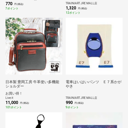
770
TRAINIART JRE MALL店
円 (税込)
1,320
7ポイント
円 (税込)
12ポイント
日本製 豊岡工房 牛革使い多機能
電車はいはいパンツ Ｅ７系かが
ショルダー
やき
お買い得！
Live it
TRAINIART JRE MALL店
11,000
990
円 (税込)
円 (税込)
101ポイント
9ポイント