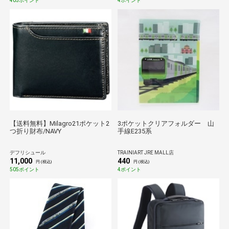
405ポイント
4ポイント
【送料無料】Milagro21ポケット2
3ポケットクリアフォルダー 山
つ折り財布/NAVY
手線E235系
デフリシュール
TRAINIART JRE MALL店
11,000
440
円 (税込)
円 (税込)
505ポイント
4ポイント