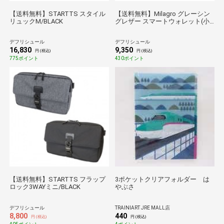
【送料無料】STARTTS スタイル
【送料無料】Milagro グレーシン
リュックM/BLACK
グレザー スマートウォレット(小
銭入れ付)/NAVY
デフリシュール
デフリシュール
16,830
9,350
円 (税込)
円 (税込)
775ポイント
430ポイント
【送料無料】STARTTS フラップ
3ポケットクリアフォルダー は
ロック3WAYミニ/BLACK
やぶさ
デフリシュール
TRAINIART JRE MALL店
8,800
440
円 (税込)
円 (税込)