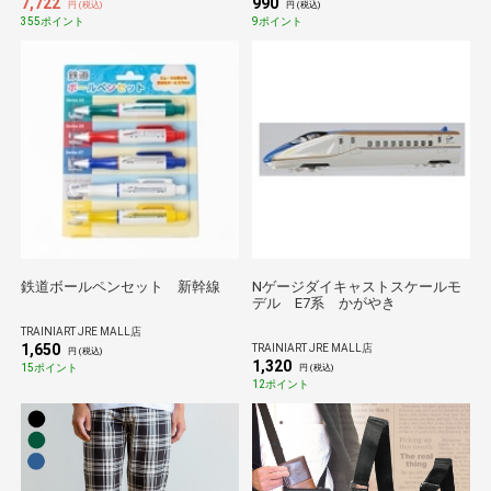
7,722
990
円 (税込)
円 (税込)
355ポイント
9ポイント
鉄道ボールペンセット 新幹線
Nゲージダイキャストスケールモ
デル E7系 かがやき
TRAINIART JRE MALL店
1,650
TRAINIART JRE MALL店
円 (税込)
1,320
15ポイント
円 (税込)
12ポイント