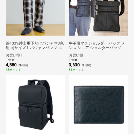
綿100%紳士用下だけパジャマ3色
牛革薄マチショルダー バッグ メ
組 同サイズ L パジャマパンツ ル
ンズ シニア ショルダーバッグ 肩
ームパンツ パジャマ メンズ
掛け 鞄 革 レザー 黒 ブラック 旅
お買い得！
お買い得！
行 散歩 ウォーキング
Live it
Live it
4,880
3,630
円 (税込)
円 (税込)
45ポイント
33ポイント