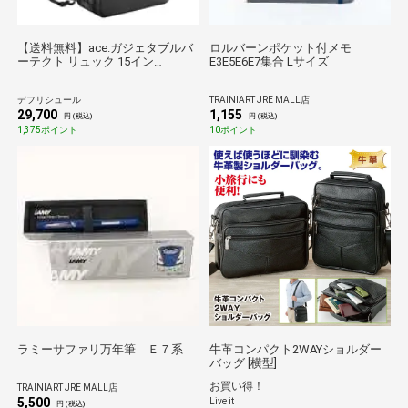
【送料無料】ace.ガジェタブルバ
ロルバーンポケット付メモ
ーテクト リュック 15イン
E3E5E6E7集合 Lサイズ
チ/BLACK
デフリシュール
TRAINIART JRE MALL店
29,700
1,155
円 (税込)
円 (税込)
1,375ポイント
10ポイント
ラミーサファリ万年筆 Ｅ７系
牛革コンパクト2WAYショルダー
バッグ [横型]
お買い得！
TRAINIART JRE MALL店
5,500
Live it
円 (税込)