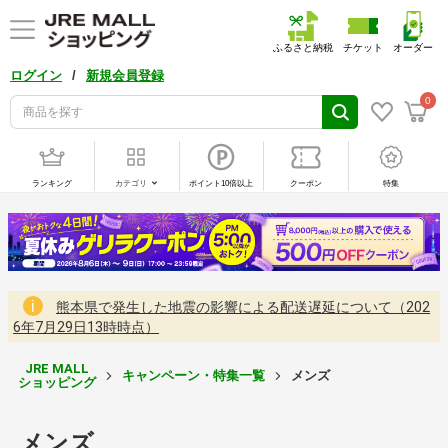
ふるさと納税
チケット
オーダー
/
ログイン
新規会員登録
0
ランキング
カテゴリ
ポイント10倍以上
クーポン
特集
熊本県で発生した地震の影響による配送遅延について（202
6年7月29日13時時点）
JRE MALL
キャンペーン・特集一覧
メンズ
ショッピング
メンズ