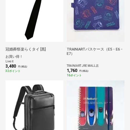
冠婚葬祭楽らくタイ [黒]
TRAINIARTパスケース（E5・E6・
E7）
お買い得！
Live it
3,480
TRAINIART JRE MALL店
円 (税込)
1,760
32ポイント
円 (税込)
16ポイント