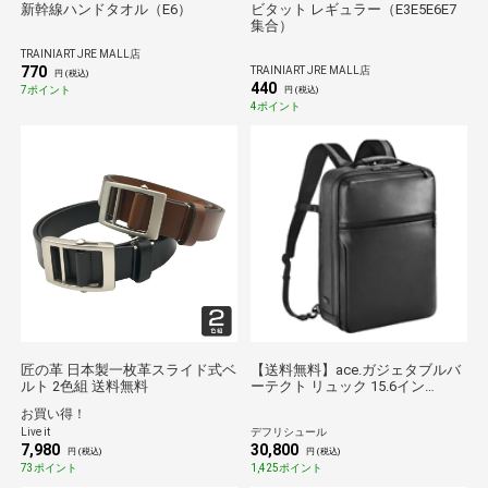
新幹線ハンドタオル（E6）
ビタット レギュラー（E3E5E6E7
集合）
TRAINIART JRE MALL店
770
TRAINIART JRE MALL店
円 (税込)
440
7ポイント
円 (税込)
4ポイント
匠の革 日本製一枚革スライド式ベ
【送料無料】ace.ガジェタブルバ
ルト 2色組 送料無料
ーテクト リュック 15.6イン
チ/BLACK
お買い得！
Live it
デフリシュール
7,980
30,800
円 (税込)
円 (税込)
73ポイント
1,425ポイント