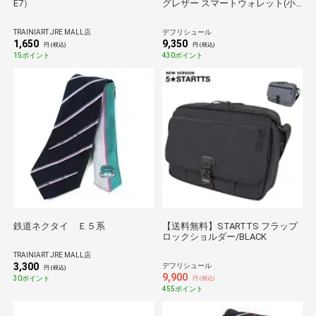
E7）
グレザー スマートウォレット(小
銭入れ付)/GREEN
TRAINIART JRE MALL店
デフリシュール
1,650
9,350
円 (税込)
円 (税込)
15ポイント
430ポイント
鉄道ネクタイ Ｅ５系
【送料無料】STARTTS フラップ
ロックショルダー/BLACK
TRAINIART JRE MALL店
3,300
デフリシュール
円 (税込)
9,900
30ポイント
円 (税込)
455ポイント