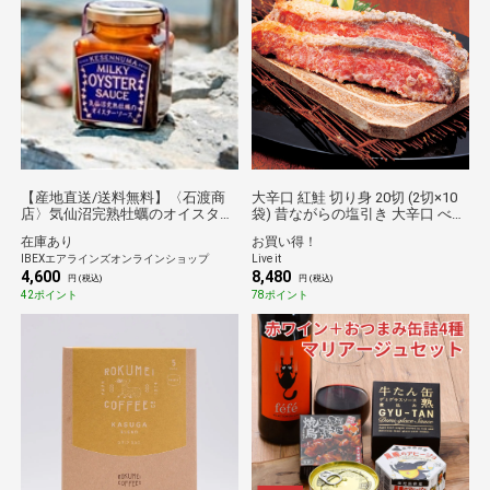
【産地直送/送料無料】〈石渡商
大辛口 紅鮭 切り身 20切 (2切×10
店〉気仙沼完熟牡蠣のオイスター
袋) 昔ながらの塩引き 大辛口 べに
ソース3点セット
しゃけ 天然 焼き魚 ご飯のお供 お
在庫あり
お買い得！
茶漬け おにぎり おつまみ 冷凍 保
IBEXエアラインズオンラインショップ
Live it
存食 JREポイント消化 送料無料
4,600
8,480
円 (税込)
円 (税込)
42ポイント
78ポイント