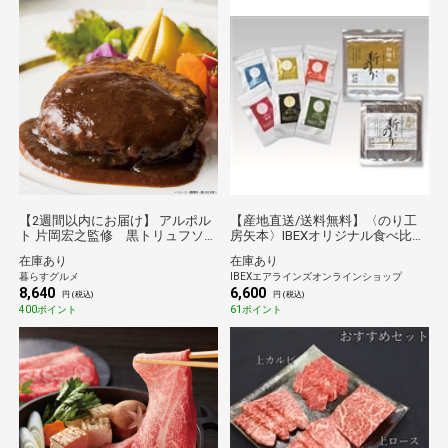
【2週間以内にお届け】 アルポル
【産地直送/送料無料】〈のり工
ト 片岡宏之監修 黒トリュフソー
房矢本〉IBEXオリジナル食べ比べ
スハンバーグ（150g×12袋）[送料
セット
在庫あり
在庫あり
無料※沖縄離島不可] [代引き不可]
暮らすグルメ
IBEXエアラインズオンラインショップ
ギフト 倉庫C
8,640
6,600
円 (税込)
円 (税込)
400ポイント
61ポイント