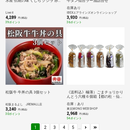
水産 伝統の味 くじら クジラ 赤肉
牛タン仙台ラー油詰合せ
熟成 揚げ物 おかず おつまみ 冷凍
在庫あり
懐かしの味 高タンパク 石巻 JRE
Live it
IBEXエアラインズオンラインショップ
ポイント消化
4,289
3,930
円 (税込)
円 (税込)
39ポイント
36ポイント
松阪牛 牛丼の具 3個セット
《送料込》極薄）ごまチョリかり
んとう六種６個箱【都の杜・仙
台】
在庫：あり
松阪まるよし JREMALL店
3,240
東北MONO WEB SHOP
円 (税込)
2,968
30ポイント
円 (税込)
54ポイント
1
2
3
4
5
...