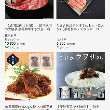
【2週間以内にお届け】 総本家 肉
たまき家焼肉おすすめセット(2人
の大橋亭 黒毛和牛すき焼き（肩ロ
前)【黒毛和牛メスウシサーロイ
ース・モモ 計600g）[送料無料※
ン80g、黒毛和牛メスウシ上カル
在庫あり
沖縄離島不可] [代引き不可]ギフト
ビ100g、黒毛和牛メスウシイチボ
暮らすグルメ
たまき家
倉庫C
100g、 黒毛和牛メスウシ上ロー
10,800
6,800
ス100g】
円 (税込)
円 (税込)
500ポイント
62ポイント
鯨 竜田揚げ 500g×2袋 木の屋石巻
【産地直送/送料無料】〈陣中〉