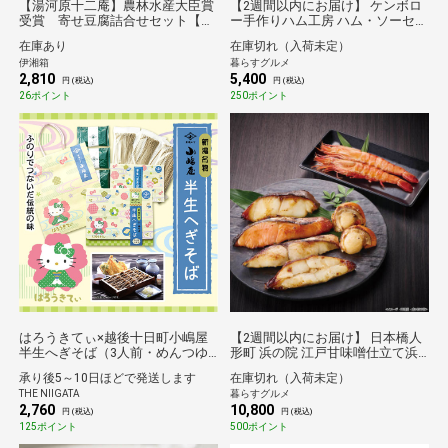
【湯河原十二庵】農林水産大臣賞
【2週間以内にお届け】 ケンボロ
受賞 寄せ豆腐詰合せセット【伊
ー手作りハム工房 ハム・ソーセー
湘箱限定】
ジおすすめセット（ベーコンブロ
在庫あり
在庫切れ（入荷未定）
ック 200g､スペアリブハム 140g､
伊湘箱
暮らすグルメ
本格荒挽きウィンナー･チョリソ
2,810
5,400
ウィンナー 各150g）[送料無料※
円 (税込)
円 (税込)
沖縄離島不可] [代引き不可]ギフト
26ポイント
250ポイント
倉庫C
はろうきてぃ×越後十日町小嶋屋
【2週間以内にお届け】 日本橋人
半生へぎそば（3人前・めんつゆ
形町 浜の院 江戸甘味噌仕立て浜
付き）
町漬（計840g）[送料無料※沖縄離
承り後5～10日ほどで発送します
在庫切れ（入荷未定）
島不可] [代引き不可]ギフト 倉庫C
THE NIIGATA
暮らすグルメ
2,760
10,800
円 (税込)
円 (税込)
125ポイント
500ポイント