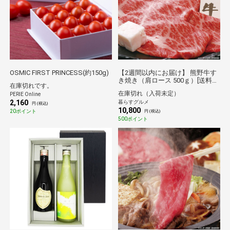
OSMIC FIRST PRINCESS(約150g)
【2週間以内にお届け】 熊野牛す
き焼き（肩ロース 500ｇ）[送料無
在庫切れです。
料※沖縄離島不可] [代引き不可]ギ
在庫切れ（入荷未定）
PERIE Online
フト 倉庫C
2,160
暮らすグルメ
円 (税込)
10,800
20ポイント
円 (税込)
500ポイント