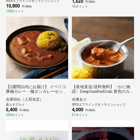
1,620
IBEXエアラインズオンラインショップ
円 (税込)
10,800
15ポイント
円 (税込)
100ポイント
【2週間以内にお届け】 イベリコ
【産地直送/送料無料】〈かに物
豚極カレー・極タンカレーセット
語〉DeepSeaRedCrab 黄色のカニ
（各180g×3 計6）[送料無料※沖縄
ー＆赤色のカニー
在庫切れ（入荷未定）
在庫あり
離島不可] [代引き不可]ギフト 倉庫
暮らすグルメ
IBEXエアラインズオンラインショップ
C
5,400
4,000
円 (税込)
円 (税込)
250ポイント
37ポイント