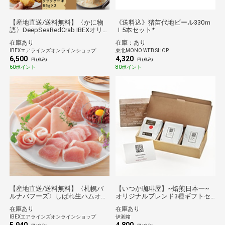
【産地直送/送料無料】〈かに物
《送料込》猪苗代地ビール330ｍ
語〉DeepSeaRedCrab IBEXオリジ
ｌ5本セット*
ナルセット
在庫あり
在庫：あり
IBEXエアラインズオンラインショップ
東北MONO WEB SHOP
6,500
4,320
円 (税込)
円 (税込)
60ポイント
80ポイント
【産地直送/送料無料】〈札幌バ
【いつか珈琲屋】~焙煎日本一~
ルナバフーズ〉しばれ生ハムオー
オリジナルブレンド3種ギフトセ
ドブルセット
ット
在庫あり
在庫あり
IBEXエアラインズオンラインショップ
伊湘箱