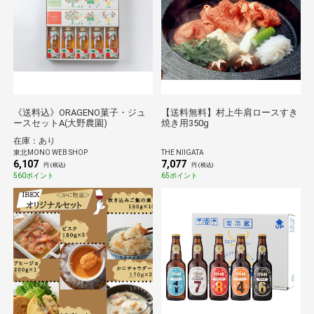
《送料込》ORAGENO菓子・ジュ
【送料無料】村上牛肩ロースすき
ースセットA(大野農園)
焼き用350g
在庫：あり
東北MONO WEB SHOP
THE NIIGATA
6,107
7,077
円 (税込)
円 (税込)
560ポイント
65ポイント