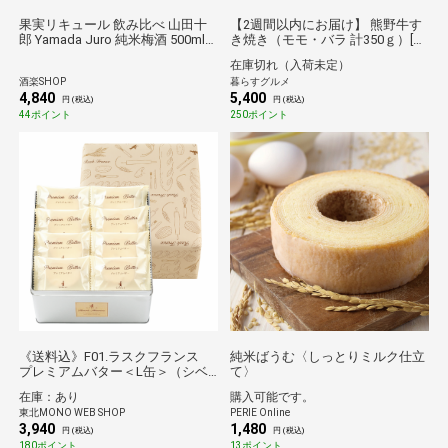
果実リキュール 飲み比べ 山田十
【2週間以内にお届け】 熊野牛す
郎 Yamada Juro 純米梅酒 500ml
き焼き（モモ・バラ 計350ｇ）[送
＆久保田 ゆずリキュール 720ml 2
料無料※沖縄離島不可] [代引き不
在庫切れ（入荷未定）
本セット ギフトボックス 本州の
可]ギフト 倉庫C
酒楽SHOP
暮らすグルメ
み送料無料 日本酒
4,840
5,400
円 (税込)
円 (税込)
44ポイント
250ポイント
《送料込》F01.ラスクフランス
純米ばうむ〈しっとりミルク仕立
プレミアムバター＜L缶＞（シベ
て〉
ール）
在庫：あり
購入可能です。
東北MONO WEB SHOP
PERIE Online
3,940
1,480
円 (税込)
円 (税込)
180ポイント
13ポイント