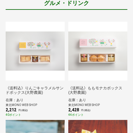
グルメ・ドリンク
《送料込》りんごキャラメルサン
《送料込》ももモナカボックス
ドボックス(大野農園)
(大野農園)
在庫：あり
在庫：あり
東北MONO WEB SHOP
東北MONO WEB SHOP
2,212
2,428
円 (税込)
円 (税込)
40ポイント
44ポイント