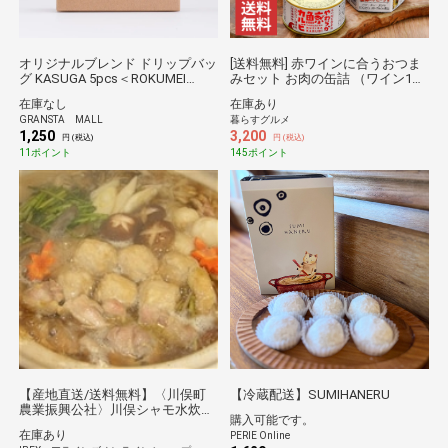
オリジナルブレンド ドリップバッ
[送料無料] 赤ワインに合うおつま
グ KASUGA 5pcs＜ROKUMEI
みセット お肉の缶詰 （ワイン1本
COFFEE CO.＞
＋缶詰4個）[カンダフルコラボ]
在庫なし
在庫あり
[C01][3～4営業日以内に出荷][常温]
GRANSTA MALL
暮らすグルメ
倉庫B
1,250
3,200
円 (税込)
円 (税込)
11ポイント
145ポイント
【産地直送/送料無料】〈川俣町
【冷蔵配送】SUMIHANERU
農業振興公社〉川俣シャモ水炊き
購入可能です。
セット
在庫あり
PERIE Online