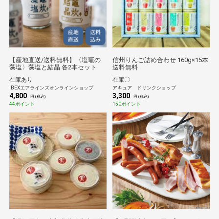
【産地直送/送料無料】〈塩竈の
信州りんご詰め合わせ 160g×15本
藻塩〉藻塩と結晶 各2本セット
送料無料
在庫あり
在庫〇
IBEXエアラインズオンラインショップ
アキュア ドリンクショップ
4,800
3,300
円 (税込)
円 (税込)
44ポイント
150ポイント