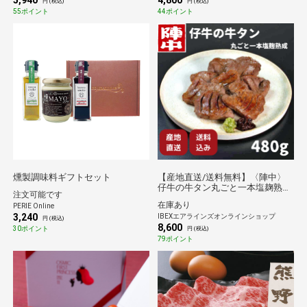
5,940
4,800
円 (税込)
円 (税込)
55ポイント
44ポイント
燻製調味料ギフトセット
【産地直送/送料無料】〈陣中〉
仔牛の牛タン丸ごと一本塩麹熟成
注文可能です
480g
在庫あり
PERIE Online
3,240
IBEXエアラインズオンラインショップ
円 (税込)
8,600
30ポイント
円 (税込)
79ポイント