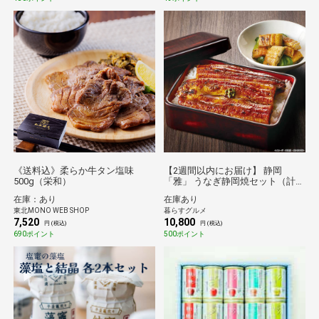
《送料込》柔らか牛タン塩味
【2週間以内にお届け】 静岡
500g（栄和）
「雅」 うなぎ静岡焼セット（計
240g）[送料無料※沖縄離島不可]
在庫：あり
在庫あり
[代引き不可]ギフト 倉庫C
東北MONO WEB SHOP
暮らすグルメ
7,520
10,800
円 (税込)
円 (税込)
690ポイント
500ポイント