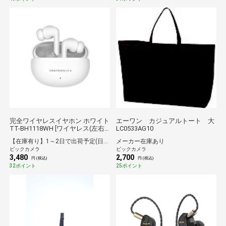
完全ワイヤレスイヤホン ホワイト
エーワン カジュアルトート 大
TT-BH1118WH [ワイヤレス(左右
LC0533AG10
分離) /インナーイヤー型 /ノイズ
【在庫有り】1～2日で出荷予定(日付指定可)
メーカー在庫あり
キャンセリング対応 /Bluetooth対
ビックカメラ
ビックカメラ
応]
3,480
2,700
円 (税込)
円 (税込)
32ポイント
25ポイント