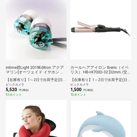
intime碧Light 2019Edition アクア
カールヘアアイロン Iberis（イベ
マリン[オーツェイド イヤホン ア
リス） HB-HI703D-32 [32mm /交
ンティーム SORA]
流（コード）式]
【在庫有り】1～2日で出荷予定(日付指定可)
【在庫有り】1～2日で出荷予定(日付指定可)
ビックカメラ
ビックカメラ
5,520
1,500
円 (税込)
円 (税込)
51ポイント
13ポイント