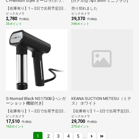
C Premium Style オーロラ/ホワイ
[カナル型 /φ3.5mm ミニプラグ]
ト PG-ARSEIE2WH1 [インナーイヤ
【在庫有り】1～2日で出荷予定(日付指定可)
売り切れました
ー型 /USB]
ビックカメラ
ビックカメラ
2,780
39,370
円 (税込)
円 (税込)
25ポイント
364ポイント
S-Nomad Black NS1750B [ハンガ
KEANA SUCTION METESU（ミテ
ーショット機能付き]
ス） ホワイト
【在庫有り】1～2日で出荷予定(日付指定可)
【在庫有り】1～2日で出荷予定(日付指定可)
ビックカメラ
ビックカメラ
17,510
29,700
円 (税込)
円 (税込)
162ポイント
275ポイント
1
2
3
4
5
...