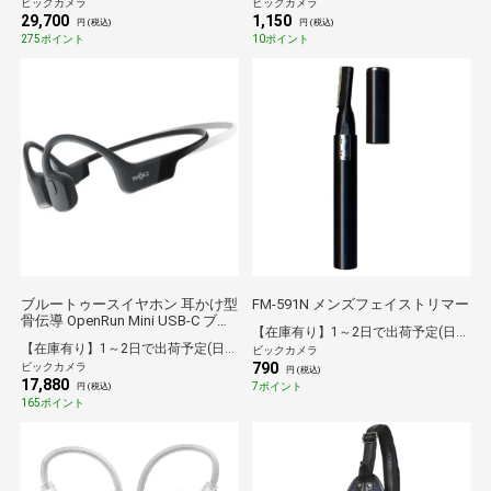
ビックカメラ
ビックカメラ
29,700
1,150
円 (税込)
円 (税込)
275ポイント
10ポイント
ブルートゥースイヤホン 耳かけ型
FM-591N メンズフェイストリマー
骨伝導 OpenRun Mini USB-C ブラ
【在庫有り】1～2日で出荷予定(日付指定可)
ック SKZ-EP-000038 [ワイヤレス
【在庫有り】1～2日で出荷予定(日付指定可)
ビックカメラ
(ネックバンド) /骨伝導型
790
ビックカメラ
/Bluetooth対応]
円 (税込)
17,880
7ポイント
円 (税込)
165ポイント