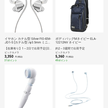
イヤホン カナル型 Silver FIO-IEM-
ボディバッグMネイビー ELA-
JD1-S [カナル型 /φ3.5mm ミニプ
12212NV ネイビー
ラグ]
【在庫有り】1～2日で出荷予定(日付指定可)
約2～3週間で出荷予定
ビックカメラ
ビックカメラ
3,350
5,360
円 (税込)
円 (税込)
31ポイント
49ポイント