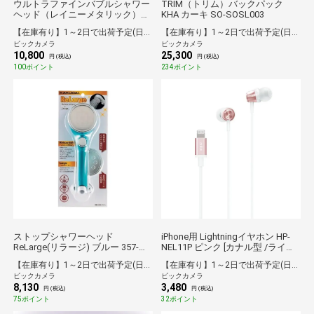
ウルトラファインバブルシャワー
TRIM（トリム）バックパック
ヘッド（レイニーメタリック）
KHA カーキ SO-SOSL003
NS3136-81XA-CDP [マイクロバブ
【在庫有り】1～2日で出荷予定(日付指定可)
【在庫有り】1～2日で出荷予定(日付指定可)
ル機能]
ビックカメラ
ビックカメラ
10,800
25,300
円 (税込)
円 (税込)
100ポイント
234ポイント
ストップシャワーヘッド
iPhone用 Lightningイヤホン HP-
ReLarge(リラージ) ブルー 357-
NEL11P ピンク [カナル型 /ライト
916-B[357916B]
ニング端子]
【在庫有り】1～2日で出荷予定(日付指定可)
【在庫有り】1～2日で出荷予定(日付指定可)
ビックカメラ
ビックカメラ
8,130
3,480
円 (税込)
円 (税込)
75ポイント
32ポイント