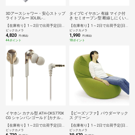
3Dアースシャワー・安心ストップ
タイプC イヤホン 有線 マイク付
ライトブルー 3DLBL-
き セミオープン型 断線しにくい
24N[3DLBL24N]
高耐久 通話対応 音量調整 【 USB
【在庫有り】1～2日で出荷予定(日付指定可)
【在庫有り】1～2日で出荷予定(日付指定可)
Type-C ポート搭載 iPhone iPad
ビックカメラ
ビックカメラ
Pixel AQUOS Xperia Galaxy
4,820
1,990
Android 他対応 】 ブルー ブルー
円 (税込)
円 (税込)
EHP-DF13IMBU [インナーイヤー型
44ポイント
18ポイント
/USB]
イヤホン カナル型 ATH-CKS770X
【ビーズソファ】パウダーマック
CG シャンパンゴールド [カナル型
ス グリーン
/φ3.5mm ミニプラグ]
【在庫有り】1～2日で出荷予定(日付指定可)
【在庫有り】1～2日で出荷予定(日付指定可)
[ATHCKS770XCG]
ビックカメラ
ビックカメラ