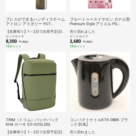
プレスができるハンディスチーム
ブルートゥースイヤホン カナル型
アイロン アイボリー YST-
Premium Style アリエル PG-
OR1200F(IV)
BTE5SD01ARL [ワイヤレス(左右
【在庫有り】1～2日で出荷予定(日付指定可)
売り切れました
コード) /カナル型 /Bluetooth対応]
ビックカメラ
ビックカメラ
8,300
2,680
円 (税込)
円 (税込)
76ポイント
24ポイント
TRIM（トリム）バックパック
コンパクトケトルKTK-08BK ブラ
KHA カーキ SO-SOSL002
ック [0.8L]
【在庫有り】1～2日で出荷予定(日付指定可)
売り切れました