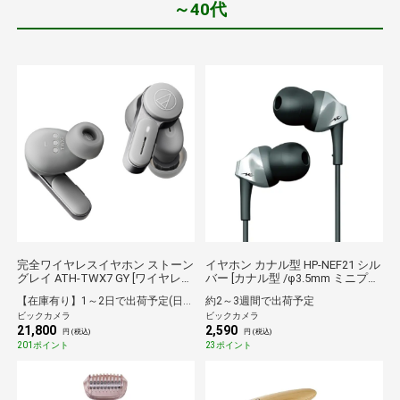
～40代
完全ワイヤレスイヤホン ストーン
イヤホン カナル型 HP-NEF21 シル
グレイ ATH-TWX7 GY [ワイヤレス
バー [カナル型 /φ3.5mm ミニプラ
(左右分離) /カナル型 /ノイズキャ
グ][HPNEF21S]
【在庫有り】1～2日で出荷予定(日付指定可)
約2～3週間で出荷予定
ンセリング対応 /Bluetooth対応]
ビックカメラ
ビックカメラ
21,800
2,590
円 (税込)
円 (税込)
201ポイント
23ポイント