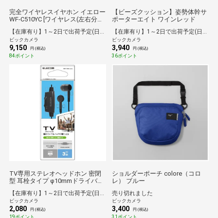
完全ワイヤレスイヤホン イエロー
【ビーズクッション】姿勢体幹サ
WF-C510YC [ワイヤレス(左右分
ポーターエイト ワインレッド
離) /カナル型 /Bluetooth対応]
【在庫有り】1～2日で出荷予定(日付指定可)
【在庫有り】1～2日で出荷予定(日付指定可)
ビックカメラ
ビックカメラ
9,150
3,940
円 (税込)
円 (税込)
84ポイント
36ポイント
TV専用ステレオヘッドホン 密閉
ショルダーポーチ colore（コロ
型 耳栓タイプ φ10mmドライバー
レ） ブルー
3mコード ボリュームコントロー
【在庫有り】1～2日で出荷予定(日付指定可)
売り切れました
ラー付き ブラック EHP-
ビックカメラ
ビックカメラ
TV10C3XBK[EHPTV10C3XBK]
2,080
3,400
円 (税込)
円 (税込)
19ポイント
31ポイント