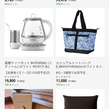
6,720
39,470
円 (税込)
円 (税込)
62ポイント
365ポイント
薬膳ティーポット BUYDEEM(バイ
カジュアルトートバッグ
ディーム) ホワイト 95101 [1.0L]
(L58×H37×W20cm/ホワイトネイ
ビー) GGF-B0020 ホワイトネイビ
【在庫有り】1～2日で出荷予定(日付指定可)
約2～3週間で出荷予定
ー GGF-B0020 [L58×H37×W20cm /
ビックカメラ
ビックカメラ
約0.5kg]
19,800
11,000
円 (税込)
円 (税込)
183ポイント
101ポイント