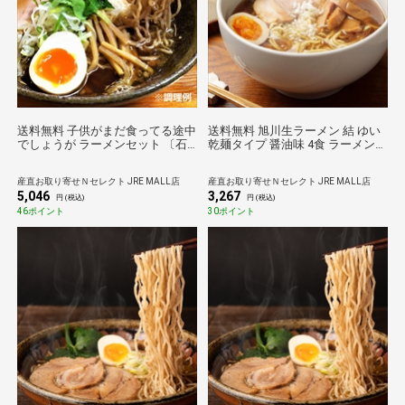
送料無料 子供がまだ食ってる途中
送料無料 旭川生ラーメン 結 ゆい
でしょうが ラーメンセット 〔石
乾麺タイプ 醤油味 4食 ラーメン
臼挽き中華そば、富川製麺所らあ
北海道 お取り寄せ 旭川ラーメン
めん味噌 ほか全3種計8食〕 ラー
産直お取り寄せＮセレクト JRE MALL店
産直お取り寄せＮセレクト JRE MALL店
メン 富良野とみ川【沖縄県・離島
5,046
3,267
配送不可】
円 (税込)
円 (税込)
46ポイント
30ポイント