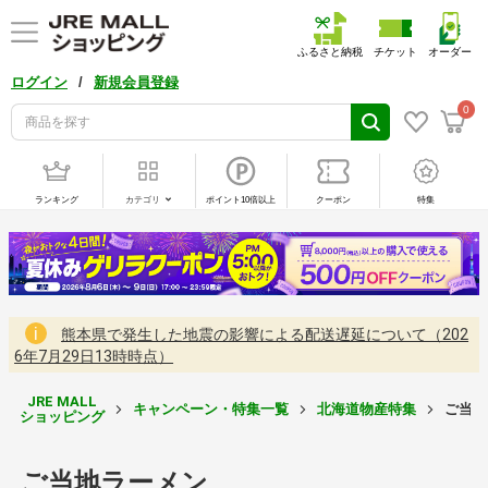
ふるさと納税
チケット
オーダー
/
ログイン
新規会員登録
0
ランキング
カテゴリ
ポイント10倍以上
クーポン
特集
熊本県で発生した地震の影響による配送遅延について（202
6年7月29日13時時点）
JRE MALL
キャンペーン・特集一覧
北海道物産特集
ご当地
ショッピング
ご当地ラーメン