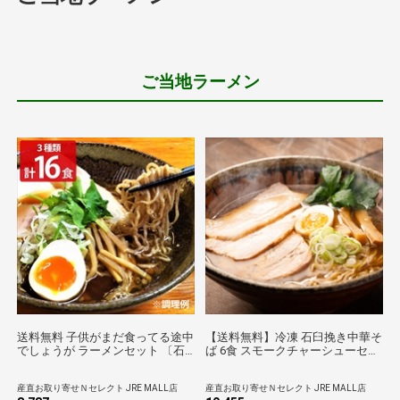
ご当地ラーメン
送料無料 子供がまだ食ってる途中
【送料無料】冷凍 石臼挽き中華そ
でしょうが ラーメンセット 〔石
ば 6食 スモークチャーシューセッ
臼挽き中華そば、富川製麺所らあ
ト 〔麺140g×6、具入りスープ
めん味噌 ほか全3種計16食〕 ラー
×6、チャーシュー80g×2〕 ラーメ
産直お取り寄せＮセレクト JRE MALL店
産直お取り寄せＮセレクト JRE MALL店
メン 富良野とみ川【沖縄県・離島
ン 北海道 富良野とみ川 【沖縄・