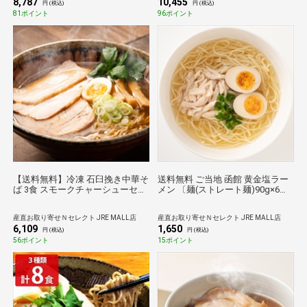
8,787
10,455
配送不可】
離島 お届け不可】
円 (税込)
円 (税込)
81ポイント
96ポイント
【送料無料】冷凍 石臼挽き中華そ
送料無料 ご当地 函館 黄金塩ラー
ば 3食 スモークチャーシューセッ
メン 〔麺(ストレート麺)90g×6、
ト〔麺140g×3、具入りスープ
スープ32g×6〕 ラーメン
×3、スモークチャーシュー80g〕
産直お取り寄せＮセレクト JRE MALL店
産直お取り寄せＮセレクト JRE MALL店
ラーメン 北海道富良野とみ川
6,109
1,650
【沖縄・離島 お届け不可】
円 (税込)
円 (税込)
56ポイント
15ポイント