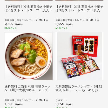
【送料無料】冷凍 石臼挽き中華そ
【送料無料】冷凍 石臼挽き中華そ
ば 6食 ストレートスープ 〔具入り
ば 3食 ストレートスープ 〔具入り
スープ・麺140g×各6〕 ラーメン
スープ・麺140g×各3〕 ラーメン
麺類 北海道 富良野とみ川 【沖
麺類 北海道 富良野とみ川 【沖
産直お取り寄せＮセレクト JRE MALL店
産直お取り寄せＮセレクト JRE MALL店
縄・離島 お届け不可】
縄・離島 お届け不可】
9,355
5,559
円 (税込)
円 (税込)
86ポイント
51ポイント
送料無料 ご当地 札幌 味噌ラーメ
旭川繁盛店ラーメンギフト 6種12
ン 〔麺(中太麺)90g×6、スープ
食入 旭川ラーメン らーめん 拉麺
40g×6〕 ラーメン
あさひかわ 人気 北海道
産直お取り寄せＮセレクト JRE MALL店
うさマート
1,650
5,050
円 (税込)
円 (税込)