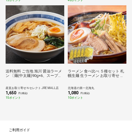
15ポイント
46ポイント
送料無料 ご当地 旭川 醤油ラーメ
ラーメン 食べ比べ ５種セット 札
ン 〔麺(中太麺)90g×6、スープ
幌生麺 生ラーメン お取り寄せ し
30g×6〕 ラーメン
ょう油 醤油 みそ 味噌 塩
産直お取り寄せＮセレクト JRE MALL店
北海道の第一北海丸
1,650
1,080
円 (税込)
円 (税込)
15ポイント
10ポイント
ご利用ガイド