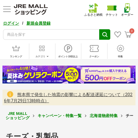
ふるさと納税
チケット
オーダー
/
ログイン
新規会員登録
0
ランキング
カテゴリ
ポイント10倍以上
クーポン
特集
熊本県で発生した地震の影響による配送遅延について（202
6年7月29日13時時点）
JRE MALL
キャンペーン・特集一覧
北海道物産特集
チーズ
ショッピング
チーズ・乳製品