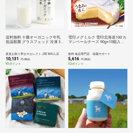
送料無料 十勝オーガニック牛乳
雪印メグミルク 雪印北海道100 カ
低温殺菌 グラスフェッド 冷凍 3本
マンベールチーズ 90g×10箱入 チ
牛乳 国産 オーガニックミルク A2
ルド 冷蔵品| 送料無料 チルド商品
ミルク
チーズ 乳製品
産直お取り寄せＮセレクト JRE MALL店
飲料 食品専門店 味園サポート
10,131
5,616
円 (税込)
円 (税込)
93ポイント
52ポイント