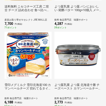
送料無料 ニセコチーズ工房 二世
よつ葉乳業 よつ葉 パンにおいし
古 チーズ 詰め合わせ 食べ比べセ
い 発酵バター 100g×10個入 メー
ット 5種入 ブルーチーズほか ナチ
カー 問屋直送 チルド 冷蔵品| 送料
ュラルチーズ ブルーチーズ さけ
無料 バター 乳製品 北海道 よつ葉
産直お取り寄せＮセレクト JRE MALL店
飲料 食品専門店 味園サポート
るチーズ
7,700
4,287
円 (税込)
円 (税込)
71ポイント
39ポイント
雪印メグミルク 雪印北海道100 カ
よつ葉乳業 よつ葉 北海道十勝 チ
マンベールチーズ 切れてるタイプ
ーズペースト カマンベールチーズ
90g(6個入り)×10箱入 チルド 冷蔵
入り 100g×6個入 メーカー 問屋直
品| 送料無料 チルド商品 チーズ 乳
送 チルド 冷蔵品| 送料無料 チーズ
飲料 食品専門店 味園サポート
飲料 食品専門店 味園サポート
製品
乳製品 北海道 よつ葉
6,188
2,773
円 (税込)
円 (税込)