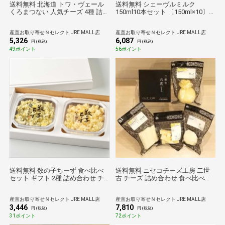
送料無料 北海道 トワ・ヴェール
送料無料 シェーヴルミルク
くろまつない 人気チーズ 4種 詰め
150ml10本セット 〔150ml×10〕
合わせ 〔カマンベール、ブルーチ
ミルク やぎ
ーズキューブ、クリームチーズ 他
産直お取り寄せＮセレクト JRE MALL店
産直お取り寄せＮセレクト JRE MALL店
全4種〕 チーズ
5,326
6,087
円 (税込)
円 (税込)
49ポイント
56ポイント
送料無料 数の子ちーず 食べ比べ
送料無料 ニセコチーズ工房 二世
セット ギフト 2種 詰め合わせ チ
古 チーズ 詰め合わせ 食べ比べセ
ーズ おつまみ 珍味 お酒のお供 お
ット 5種入 カチョカバロほか ナチ
つまみ チーズ【沖縄県・離島 配
ュラルチーズ カチョカバロチーズ
産直お取り寄せＮセレクト JRE MALL店
産直お取り寄せＮセレクト JRE MALL店
送不可】
さけるチーズ
3,446
7,810
円 (税込)
円 (税込)
31ポイント
72ポイント