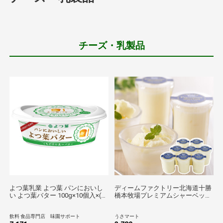
チーズ・乳製品
よつ葉乳業 よつ葉 パンにおいし
ディームファクトリー北海道十勝
い よつ葉バター 100g×10個入×(2
橋本牧場プレミアムシャーベット
ケース) メーカー 問屋直送 チルド
8個入ギフトアイスクリーム
冷蔵品| 送料無料 バター 乳製品 北
飲料 食品専門店 味園サポート
うさマート
海道 よつ葉