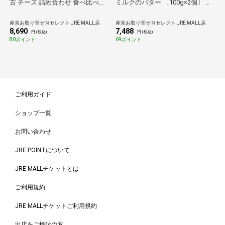
古 チーズ 詰め合わせ 食べ比べセ
ミルクのバター 〔100g×2個〕 無
ット 4種入 セミハードチーズほか
塩バター 冷凍
ナチュラルチーズ ブルーチーズ
産直お取り寄せＮセレクト JRE MALL店
産直お取り寄せＮセレクト JRE MALL店
チーズセット
8,690
7,488
円 (税込)
円 (税込)
80ポイント
69ポイント
ご利用ガイド
ショップ一覧
お問い合わせ
JRE POINTについて
JRE MALLチケットとは
ご利用規約
JRE MALLチケットご利用規約
出店をご検討の方