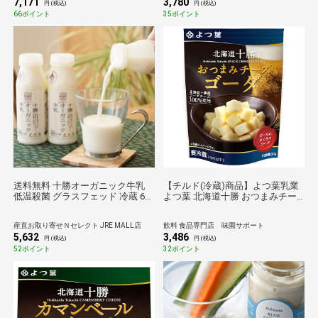
7,171
3,780
円 (税込)
円 (税込)
66ポイント
35ポイント
送料無料 十勝オーガニック牛乳
【チルド(冷蔵)商品】よつ葉乳業
低温殺菌 グラスフェッド 冷蔵 6本
よつ葉 北海道十勝 おつまみチー
牛乳 国産 オーガニックミルク A2
ズゴーダ 30g×12個入 メーカー 問
ミルク
屋直送| 送料無料 チーズ 乳製品 北
産直お取り寄せＮセレクト JRE MALL店
飲料 食品専門店 味園サポート
海道 よつ葉
5,632
3,486
円 (税込)
円 (税込)
52ポイント
32ポイント