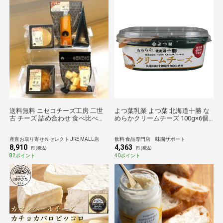
送料無料 ニセコチーズ工房 二世
よつ葉乳業 よつ葉 北海道十勝 な
古 チーズ 詰め合わせ 食べ比べセ
めらかクリームチーズ 100g×6個
ット 5種入 デザートチーズほか ナ
入×(2ケース) メーカー 問屋直送
チュラルチーズ ブルーチーズ チ
チルド 冷蔵品| 送料無料 チーズ 乳
産直お取り寄せＮセレクト JRE MALL店
飲料 食品専門店 味園サポート
ーズセット
製品 北海道 よつ葉
8,910
4,363
円 (税込)
円 (税込)
82ポイント
40ポイント