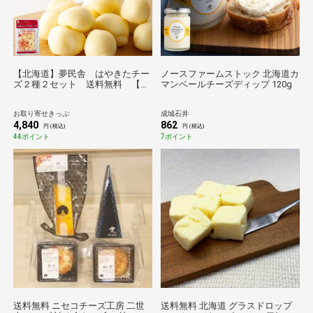
【北海道】夢民舎 はやきたチー
ノースファームストック 北海道カ
ズ２種２セット 送料無料 【の
マンベールチーズディップ 120g
ものセレクション】
お取り寄せきっぷ
成城石井
4,840
862
円 (税込)
円 (税込)
44ポイント
7ポイント
送料無料 ニセコチーズ工房 二世
送料無料 北海道 グラスドロップ