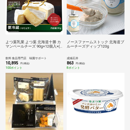
よつ葉乳業 よつ葉 北海道十勝 カ
ノースファームストック 北海道ブ
マンベールチーズ 90g×12個入×(2
ルーチーズディップ120g
ケース) メーカー 問屋直送 チルド
冷蔵品| 送料無料 チーズ 乳製品 北
飲料 食品専門店 味園サポート
成城石井
海道 よつ葉
10,895
863
円 (税込)
円 (税込)
100ポイント
8ポイント