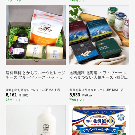
57ポイント
25ポイント
送料無料 とかちフルーツビレッジ
送料無料 北海道 トワ・ヴェール
チーズ フルーツソース セット 果
くろまつない 人気チーズ 7種 詰め
物ソース 調味料 ナチュラルチー
合わせ 〔カマンベール、ブルーチ
ズ 北海道 国産素材
ーズキューブ、クリームチーズ 他
産直お取り寄せＮセレクト JRE MALL店
産直お取り寄せＮセレクト JRE MALL店
全7種〕 チーズ
8,162
8,533
円 (税込)
円 (税込)
75ポイント
79ポイント