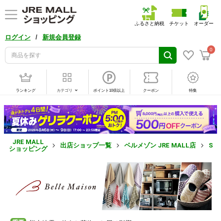
ふるさと納税
チケット
オーダー
/
ログイン
新規会員登録
0
ランキング
カテゴリ
ポイント10倍以上
クーポン
特集
JRE MALL
出店ショップ一覧
ベルメゾン JRE MALL店
SN
ショッピング