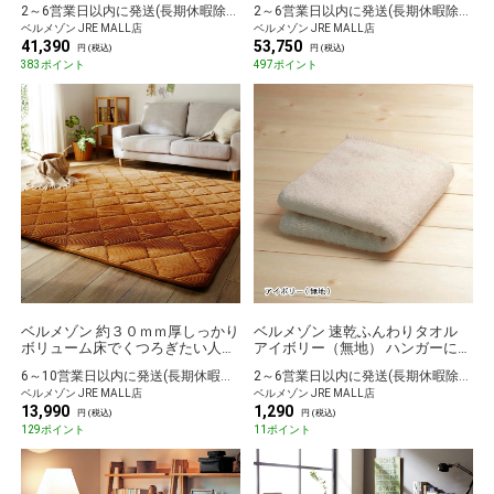
2～6営業日以内に発送(長期休暇除く)
2～6営業日以内に発送(長期休暇除く)
ベルメゾン JRE MALL店
ベルメゾン JRE MALL店
41,390
53,750
円 (税込)
円 (税込)
383ポイント
497ポイント
ベルメゾン 約３０ｍｍ厚しっかり
ベルメゾン 速乾ふんわりタオル
ボリューム床でくつろぎたい人専
アイボリー（無地） ハンガーに干
用すべりにくいラグ オレンジ 約
せるバスタオル
6～10営業日以内に発送(長期休暇除く)
2～6営業日以内に発送(長期休暇除く)
１８５×１８５
ベルメゾン JRE MALL店
ベルメゾン JRE MALL店
13,990
1,290
円 (税込)
円 (税込)
129ポイント
11ポイント