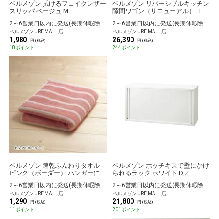
ベルメゾン 拭けるフェイクレザー
ベルメゾン リバーシブルキッチン
スリッパ ベージュ M
隙間ワゴン（リニューアル） H／
30×45
2～6営業日以内に発送(長期休暇除く)
2～6営業日以内に発送(長期休暇除く)
ベルメゾン JRE MALL店
ベルメゾン JRE MALL店
1,980
26,390
円 (税込)
円 (税込)
18ポイント
244ポイント
ベルメゾン 速乾ふんわりタオル
ベルメゾン ホッチキスで壁にかけ
ピンク（ボーダー） ハンガーに干
られるラック ホワイト D／
せるバスタオル
72×36.5
2～6営業日以内に発送(長期休暇除く)
2～6営業日以内に発送(長期休暇除く)
ベルメゾン JRE MALL店
ベルメゾン JRE MALL店
1,290
21,800
円 (税込)
円 (税込)
11ポイント
201ポイント