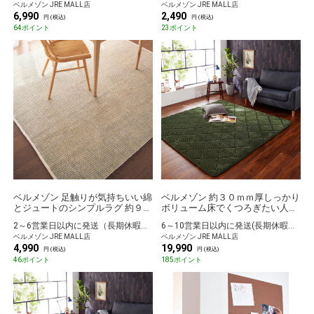
ベルメゾン JRE MALL店
ベルメゾン JRE MALL店
6,990
2,490
円 (税込)
円 (税込)
64ポイント
23ポイント
ベルメゾン 足触りが気持ちいい綿
ベルメゾン 約３０ｍｍ厚しっかり
とジュートのシンプルラグ 約９０
ボリューム床でくつろぎたい人専
×１３０
用すべりにくいラグ グリーン 約
2～6営業日以内に発送（長期休暇除く）
6～10営業日以内に発送(長期休暇除く)
１８５×２４０
ベルメゾン JRE MALL店
ベルメゾン JRE MALL店
4,990
19,990
円 (税込)
円 (税込)
46ポイント
185ポイント