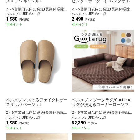
スリッパ キャメル L
ピンク（ボーダー） バスタオル
2～6営業日以内に発送(長期休暇除く)
2～6営業日以内に発送(長期休暇除く)
ベルメゾン JRE MALL店
ベルメゾン JRE MALL店
1,980
2,490
円 (税込)
円 (税込)
18ポイント
23ポイント
ベルメゾン 拭けるフェイクレザー
ベルメゾン グータラグ/Guutarug
スリッパ ベージュ L
ラグが洗えるコーナーローソファ
ーセット グレー 大
2～6営業日以内に発送(長期休暇除く)
2～6営業日以内に発送(長期休暇除く)
ベルメゾン JRE MALL店
ベルメゾン JRE MALL店
1,980
52,390
円 (税込)
円 (税込)
18ポイント
485ポイント