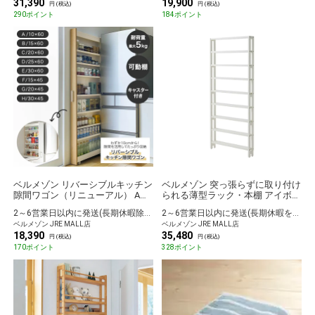
31,390
19,900
円 (税込)
円 (税込)
290ポイント
184ポイント
ベルメゾン リバーシブルキッチン
ベルメゾン 突っ張らずに取り付け
隙間ワゴン（リニューアル） A／
られる薄型ラック・本棚 アイボリ
10×60
ー 80
2～6営業日以内に発送(長期休暇除く)
2～6営業日以内に発送(長期休暇を除く)
ベルメゾン JRE MALL店
ベルメゾン JRE MALL店
18,390
35,480
円 (税込)
円 (税込)
170ポイント
328ポイント