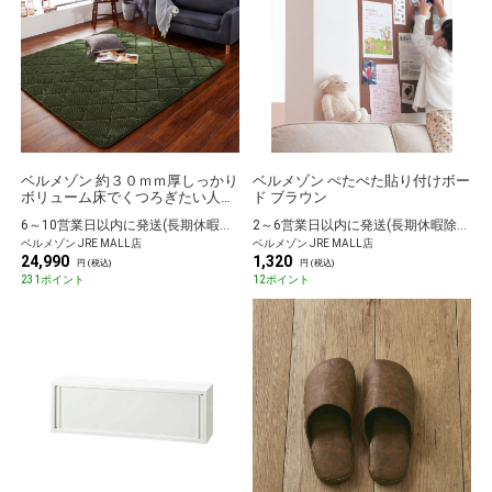
ベルメゾン 約３０ｍｍ厚しっかり
ベルメゾン ぺたぺた貼り付けボー
ボリューム床でくつろぎたい人専
ド ブラウン
用すべりにくいラグ グリーン 約
6～10営業日以内に発送(長期休暇除く)
2～6営業日以内に発送(長期休暇除く)
１８５×３００
ベルメゾン JRE MALL店
ベルメゾン JRE MALL店
24,990
1,320
円 (税込)
円 (税込)
231ポイント
12ポイント