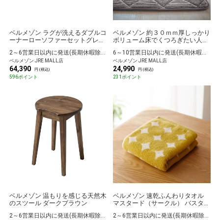
ベルメゾン ラグが洗えるダブルコ
ベルメゾン 約３０ｍｍ厚しっかり
ーナーローソファーセットグレー
ボリューム床でくつろぎたい人専
大
用すべりにくいラグ グレー 約１
2～6営業日以内に発送(長期休暇除く)
6～10営業日以内に発送(長期休暇除く)
８５×３００
ベルメゾン JRE MALL店
ベルメゾン JRE MALL店
64,390
24,990
円 (税込)
円 (税込)
596ポイント
231ポイント
ベルメゾン 温もりを感じる天然木
ベルメゾン 速乾ふんわりタオル
のスツール ダークブラウン
マスタード（サークル） バスタオ
ル
2～6営業日以内に発送(長期休暇除く)
2～6営業日以内に発送(長期休暇除く)