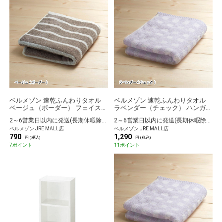
ベルメゾン 速乾ふんわりタオル
ベルメゾン 速乾ふんわりタオル
ベージュ（ボーダー） フェイスタ
ラベンダー（チェック） ハンガー
オル
に干せるバスタオル
2～6営業日以内に発送(長期休暇除く)
2～6営業日以内に発送(長期休暇除く)
ベルメゾン JRE MALL店
ベルメゾン JRE MALL店
790
1,290
円 (税込)
円 (税込)
7ポイント
11ポイント