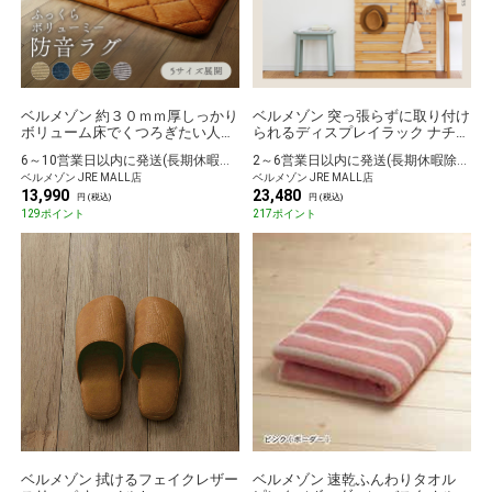
ベルメゾン 約３０ｍｍ厚しっかり
ベルメゾン 突っ張らずに取り付け
ボリューム床でくつろぎたい人専
られるディスプレイラック ナチュ
用すべりにくいラグ ネイビー 約
ラル 30
6～10営業日以内に発送(長期休暇除く)
2～6営業日以内に発送(長期休暇除く)
１８５×１８５
ベルメゾン JRE MALL店
ベルメゾン JRE MALL店
13,990
23,480
円 (税込)
円 (税込)
129ポイント
217ポイント
ベルメゾン 拭けるフェイクレザー
ベルメゾン 速乾ふんわりタオル