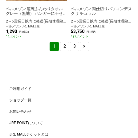
ベルメゾン 速乾ふんわりタオル
ベルメゾン 間仕切りパソコンデス
グレー（無地） ハンガーに干せる
ク ナチュラル
バスタオル
2～6営業日以内に発送(長期休暇除く)
2～6営業日以内に発送(長期休暇除く)
ベルメゾン JRE MALL店
ベルメゾン JRE MALL店
1,290
53,750
円 (税込)
円 (税込)
11ポイント
497ポイント
1
2
3
ご利用ガイド
ショップ一覧
お問い合わせ
JRE POINTについて
JRE MALLチケットとは