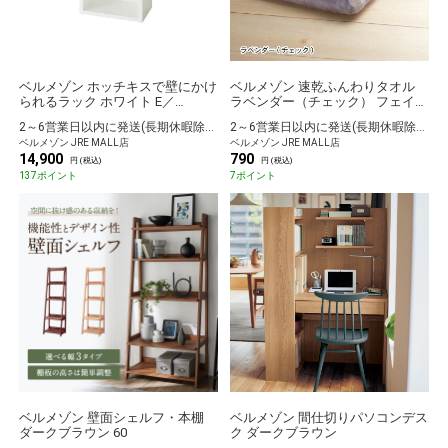
ベルメゾン ホッチキスで壁にかけ
ベルメゾン 速乾ふんわりタオル
られるラック ホワイト E／
ラベンダー（チェック） フェイス
30×47.5
タオル
2～6営業日以内に発送(長期休暇除く)
2～6営業日以内に発送(長期休暇除く)
ベルメゾン JRE MALL店
ベルメゾン JRE MALL店
14,900
790
円 (税込)
円 (税込)
137ポイント
7ポイント
ベルメゾン 壁面シェルフ・本棚
ベルメゾン 間仕切りパソコンデス
ダークブラウン 60
ク ダークブラウン