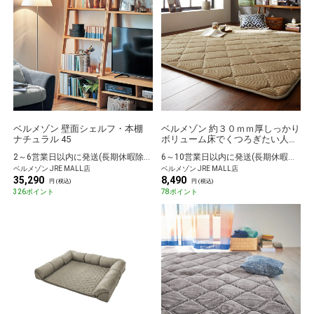
ベルメゾン 壁面シェルフ・本棚
ベルメゾン 約３０ｍｍ厚しっかり
ナチュラル 45
ボリューム床でくつろぎたい人専
用すべりにくいラグ ベージュ 約
2～6営業日以内に発送(長期休暇除く)
6～10営業日以内に発送(長期休暇除く)
90×185
ベルメゾン JRE MALL店
ベルメゾン JRE MALL店
35,290
8,490
円 (税込)
円 (税込)
326ポイント
78ポイント