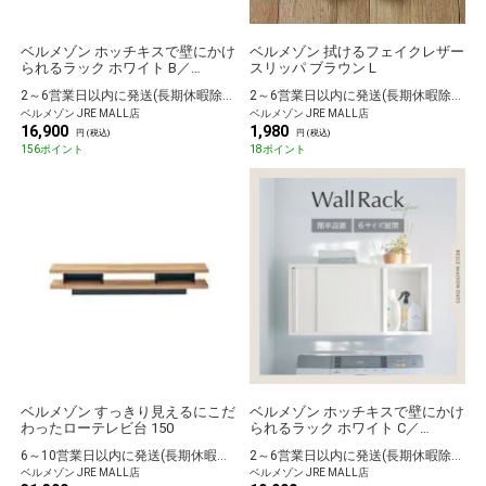
ベルメゾン ホッチキスで壁にかけ
ベルメゾン 拭けるフェイクレザー
られるラック ホワイト B／
スリッパ ブラウン L
72×23.5
2～6営業日以内に発送(長期休暇除く)
2～6営業日以内に発送(長期休暇除く)
ベルメゾン JRE MALL店
ベルメゾン JRE MALL店
16,900
1,980
円 (税込)
円 (税込)
156ポイント
18ポイント
ベルメゾン すっきり見えるにこだ
ベルメゾン ホッチキスで壁にかけ
わったローテレビ台 150
られるラック ホワイト C／
72×36.5
6～10営業日以内に発送(長期休暇除く)
2～6営業日以内に発送(長期休暇除く)
ベルメゾン JRE MALL店
ベルメゾン JRE MALL店