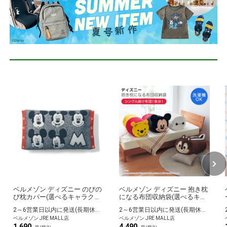
ベルメゾン ディズニー のびの
ベルメゾン ディズニー 抱き枕
び枕カバー(選べるキャラクタ
になる布団収納袋(選べるキャ
ー) ミッキーマウス（モノトー
ラクター) ミッキーマウス
2～6営業日以内に発送(長期休暇除く)
2～6営業日以内に発送(長期休暇除く)
ン）
ベルメゾン JRE MALL店
ベルメゾン JRE MALL店
1,690
4,490