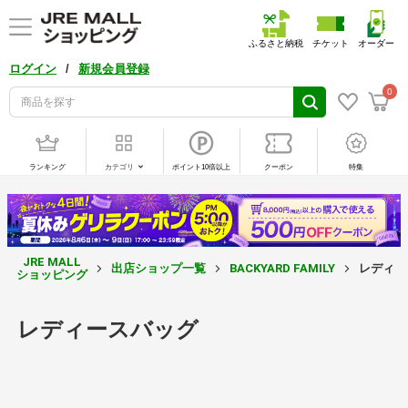
ふるさと納税
チケット
オーダー
/
ログイン
新規会員登録
0
ランキング
カテゴリ
ポイント10倍以上
クーポン
特集
JRE MALL
出店ショップ一覧
BACKYARD FAMILY
レディー
ショッピング
レディースバッグ