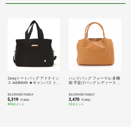
2wayトートバッグ アドナイン
ハンドバッグ フォーマル 多機
ス AddNinth ★キャンバス ト
能 手提げバッグ レディース ト
ートバッグ レディース ファス
ート 黒 通販 ベージュ トート
ナー付き あおり 2way 通学 ト
バッグ カジュアル 合皮 フェイ
BACKYARD FAMILY
BACKYARD FAMILY
ート ショルダーバッグ 斜めが
クレザー 通勤 入学式 入園式
5,319
3,470
け 大容量 マザーズバッグ 旅行
入学式 卒業式 学校行事 レディ
円 (税込)
円 (税込)
a4 軽量 レディースバッグ sfs-
ースバッグ
490ポイント
32ポイント
0214l